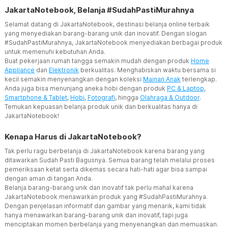
JakartaNotebook, Belanja #SudahPastiMurahnya
Selamat datang di JakartaNotebook, destinasi belanja online terbaik
yang menyediakan barang-barang unik dan inovatif. Dengan slogan
#SudahPastiMurahnya, JakartaNotebook menyediakan berbagai produk
untuk memenuhi kebutuhan Anda.
Buat pekerjaan rumah tangga semakin mudah dengan produk
Home
Appliance
dan
Elektronik
berkualitas. Menghabiskan waktu bersama si
kecil semakin menyenangkan dengan koleksi
Mainan Anak
terlengkap.
Anda juga bisa menunjang aneka hobi dengan produk
PC & Laptop
,
Smartphone & Tablet
,
Hobi
,
Fotografi
, hingga
Olahraga & Outdoor
.
Temukan kepuasan belanja produk unik dan berkualitas hanya di
JakartaNotebook!
Kenapa Harus di JakartaNotebook?
Tak perlu ragu berbelanja di JakartaNotebook karena barang yang
ditawarkan Sudah Pasti Bagusnya. Semua barang telah melalui proses
pemeriksaan ketat serta dikemas secara hati-hati agar bisa sampai
dengan aman di tangan Anda.
Belanja barang-barang unik dan inovatif tak perlu mahal karena
JakartaNotebook menawarkan produk yang #SudahPastiMurahnya.
Dengan penjelasan informatif dan gambar yang menarik, kami tidak
hanya menawarkan barang-barang unik dan inovatif, tapi juga
menciptakan momen berbelanja yang menyenangkan dan memuaskan.