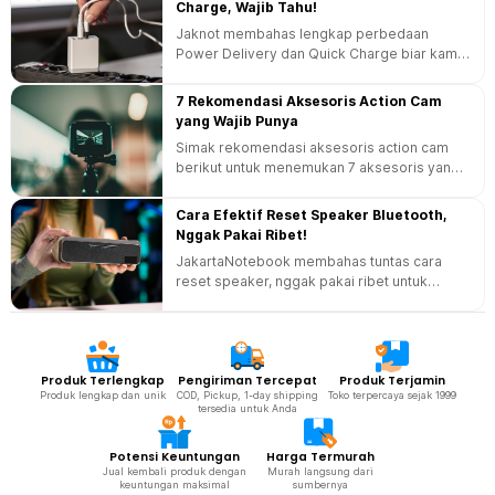
Charge, Wajib Tahu!
Jaknot membahas lengkap perbedaan
Power Delivery dan Quick Charge biar kamu
anti salah pilih, dan menghindari kerusakan
perangkat!
7 Rekomendasi Aksesoris Action Cam
yang Wajib Punya
Simak rekomendasi aksesoris action cam
berikut untuk menemukan 7 aksesoris yang
wajib dimiliki agar setiap momen dapat
direkam dengan lebih optimal.
Cara Efektif Reset Speaker Bluetooth,
Nggak Pakai Ribet!
JakartaNotebook membahas tuntas cara
reset speaker, nggak pakai ribet untuk
memastikan musik favorit kamu tetap diputar
dengan lancar!
Produk Terlengkap
Pengiriman Tercepat
Produk Terjamin
Produk lengkap dan unik
COD, Pickup, 1-day shipping
Toko terpercaya sejak 1999
tersedia untuk Anda
Potensi Keuntungan
Harga Termurah
Jual kembali produk dengan
Murah langsung dari
keuntungan maksimal
sumbernya