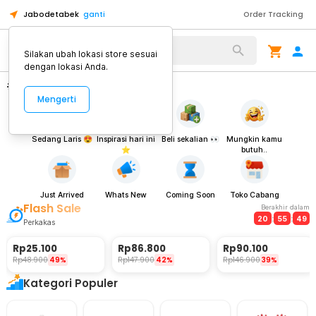
Jabodetabek
ganti
Order Tracking
Alat Kopi
Silakan ubah lokasi store sesuai
dengan lokasi Anda.
#SudahPastiMurahnya
Mengerti
Sedang Laris 😍
Inspirasi hari ini
Beli sekalian 👀
Mungkin kamu
⭐
butuh..
Just Arrived
Whats New
Coming Soon
Toko Cabang
Flash Sale
Berakhir dalam
20
:
55
:
49
Perkakas
Rp
25.100
Rp
86.800
Rp
90.100
Rp
48.900
49%
Rp
147.900
42%
Rp
146.900
39%
Kategori Populer