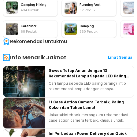
Camping Hiking
Running Vest
434
Produk
52
Produk
Karabiner
Camping
68
Produk
360
Produk
Rekomendasi Untukmu
Info Menarik Jaknot
Lihat Semua
Gowes Tetap Aman dengan 13
Rekomendasi Lampu Sepeda LED Paling
Terang!
Cari lampu sepeda LED paling terang? Intip
rekomendasi lampu dengan cahaya
maksimal, mode lengkap, dan daya tahan
baterai yang awet berikut ini.
11 Case Action Camera Terbaik, Paling
Kokoh dan Tahan Lama!
JakartaNotebook merangkum rekomendasi
case action camera terbaik, khusus untuk
kamu yang mau tetap aman mengabadikan
momen di berbagai keadaan!
Ini Perbedaan Power Delivery dan Quick