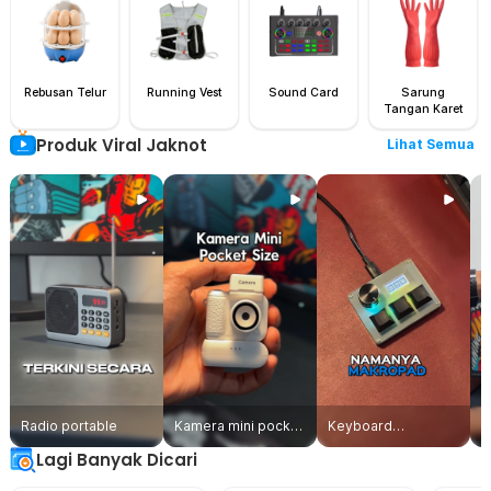
Rebusan Telur
Running Vest
Sound Card
Sarung
Tangan Karet
Produk Viral Jaknot
Lihat Semua
Radio portable
Kamera mini pocket
Keyboard
A
size
makropad
Lagi Banyak Dicari