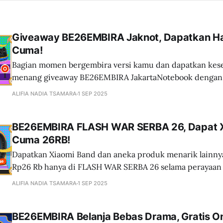
Giveaway BE26EMBIRA Jaknot, Dapatkan H
Cuma!
Bagian momen bergembira versi kamu dan dapatkan ke
menang giveaway BE26EMBIRA JakartaNotebook dengan 
menarik.
ALIFIA NADIA TSAMARA
1 SEP 2025
BE26EMBIRA FLASH WAR SERBA 26, Dapat X
Cuma 26RB!
Dapatkan Xiaomi Band dan aneka produk menarik lainn
Rp26 Rb hanya di FLASH WAR SERBA 26 selama perayaan ulang tahun
Jaknot BE26EMBIRA!
ALIFIA NADIA TSAMARA
1 SEP 2025
BE26EMBIRA Belanja Bebas Drama, Gratis O