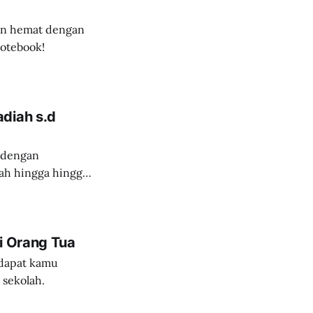
in hemat dengan
Notebook!
diah s.d
 dengan
iah hingga hingga
i Orang Tua
 dapat kamu
 sekolah.