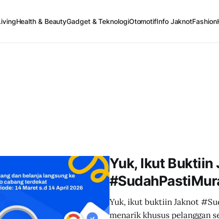
iving
Health & Beauty
Gadget & Teknologi
Otomotif
Info Jaknot
Fashion
Yuk, Ikut Buktiin
#SudahPastiMur
Yuk, ikut buktiin Jaknot #
menarik khusus pelanggan s