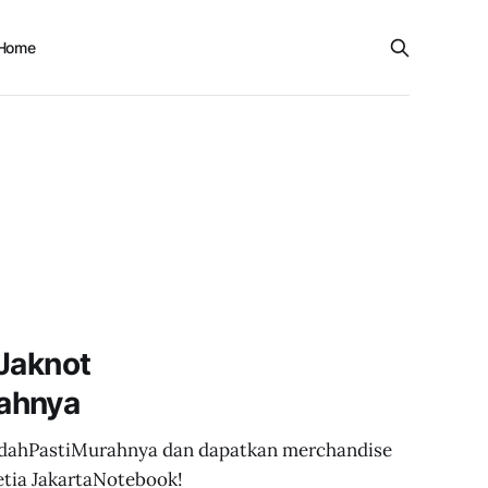
Home
 Jaknot
ahnya
SudahPastiMurahnya dan dapatkan merchandise
etia JakartaNotebook!