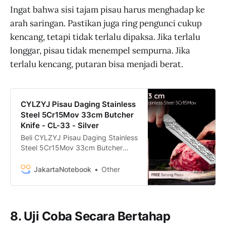
Ingat bahwa sisi tajam pisau harus menghadap ke
arah saringan. Pastikan juga ring pengunci cukup
kencang, tetapi tidak terlalu dipaksa. Jika terlalu
longgar, pisau tidak menempel sempurna. Jika
terlalu kencang, putaran bisa menjadi berat.
CYLZYJ Pisau Daging Stainless
Steel 5Cr15Mov 33cm Butcher
Knife - CL-33 - Silver
Beli CYLZYJ Pisau Daging Stainless
Steel 5Cr15Mov 33cm Butcher
Knife - CL-33 termurah dan
bergaransi hanya di
JakartaNotebook
Other
JakartaNotebook.com. Nikmati
fitur COD, 1-Day Shipping, dan
Promo Spesial!
8. Uji Coba Secara Bertahap