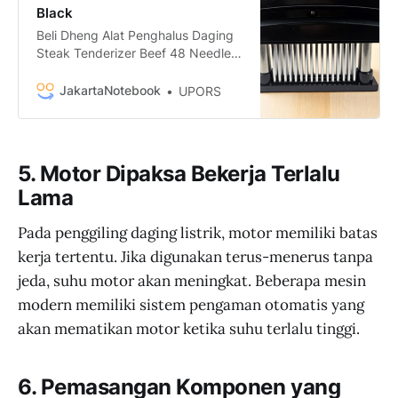
Black
Beli Dheng Alat Penghalus Daging
Steak Tenderizer Beef 48 Needle
Blades - DH-B03 termurah dan
bergaransi hanya di
JakartaNotebook
UPORS
JakartaNotebook.com. Nikmati
fitur COD, 1-Day Shipping, dan
Promo Spesial!
5. Motor Dipaksa Bekerja Terlalu
Lama
Pada penggiling daging listrik, motor memiliki batas
kerja tertentu. Jika digunakan terus-menerus tanpa
jeda, suhu motor akan meningkat. Beberapa mesin
modern memiliki sistem pengaman otomatis yang
akan mematikan motor ketika suhu terlalu tinggi.
6. Pemasangan Komponen yang