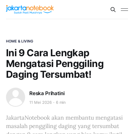
HOME & LIVING
Ini 9 Cara Lengkap
Mengatasi Penggiling
Daging Tersumbat!
Reska Prihatini
11 Mei 2026
6 min
JakartaNotebook akan membantu mengatasi
masalah penggiling daging yang tersumbat