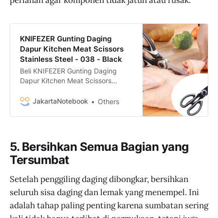
KNIFEZER Gunting Daging
Dapur Kitchen Meat Scissors
Stainless Steel - 038 - Black
Beli KNIFEZER Gunting Daging
Dapur Kitchen Meat Scissors
Stainless Steel - 038 termurah dan
bergaransi hanya di
JakartaNotebook
Others
JakartaNotebook.com. Nikmati
fitur COD, 1-Day Shipping, dan
Promo Spesial!
5. Bersihkan Semua Bagian yang
Tersumbat
Setelah penggiling daging dibongkar, bersihkan
seluruh sisa daging dan lemak yang menempel. Ini
adalah tahap paling penting karena sumbatan sering