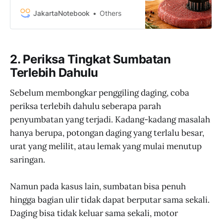
Tenderizer Beef Needle - SKP245
termurah dan bergaransi hanya di
JakartaNotebook
Others
JakartaNotebook.com. Nikmati
fitur COD, 1-Day Shipping, dan
Promo Spesial!
2. Periksa Tingkat Sumbatan
Terlebih Dahulu
Sebelum membongkar penggiling daging, coba
periksa terlebih dahulu seberapa parah
penyumbatan yang terjadi. Kadang-kadang masalah
hanya berupa, potongan daging yang terlalu besar,
urat yang melilit, atau lemak yang mulai menutup
saringan.
Namun pada kasus lain, sumbatan bisa penuh
hingga bagian ulir tidak dapat berputar sama sekali.
Daging bisa tidak keluar sama sekali, motor