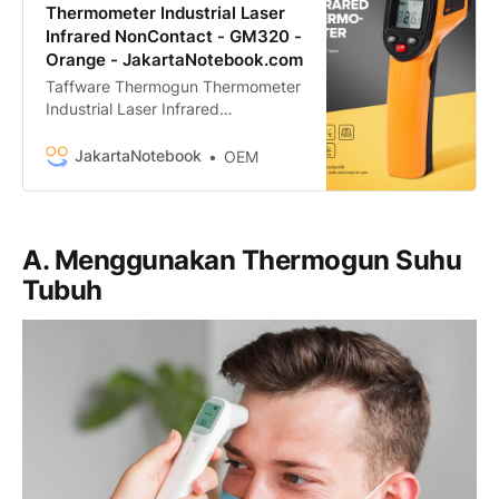
Thermometer Industrial Laser
Infrared NonContact - GM320 -
Orange - JakartaNotebook.com
Taffware Thermogun Thermometer
Industrial Laser Infrared
NonContact - GM320 termurah.
Dapatkan dengan mudah Taffware
JakartaNotebook
OEM
Thermogun Thermometer Industrial
Laser Infrared NonContact -
GM320 murah, garansi, dan bisa
cicilan - Hanya di
A. Menggunakan Thermogun Suhu
JakartaNotebook.com.
Tubuh