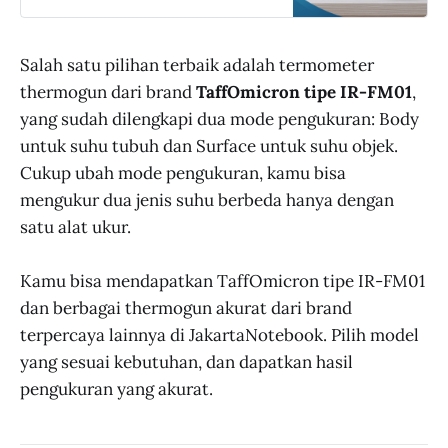
TaffOmicron Termometer Suhu
Badan Digital Thermogun Infrared
Dual Mode - IR-FM01 murah,
Salah satu pilihan terbaik adalah termometer
garansi, dan bisa cicilan - Hanya di
JakartaNotebook.com.
thermogun dari brand
TaffOmicron tipe IR-FM01
,
yang sudah dilengkapi dua mode pengukuran: Body
untuk suhu tubuh dan Surface untuk suhu objek.
Cukup ubah mode pengukuran, kamu bisa
mengukur dua jenis suhu berbeda hanya dengan
satu alat ukur.
Kamu bisa mendapatkan TaffOmicron tipe IR-FM01
dan berbagai thermogun akurat dari brand
terpercaya lainnya di JakartaNotebook. Pilih model
yang sesuai kebutuhan, dan dapatkan hasil
pengukuran yang akurat.