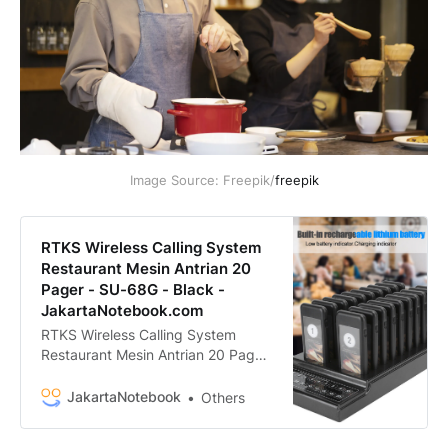
Image Source: Freepik/
freepik
RTKS Wireless Calling System
Restaurant Mesin Antrian 20
Pager - SU-68G - Black -
JakartaNotebook.com
RTKS Wireless Calling System
Restaurant Mesin Antrian 20 Pager
- SU-68G termurah. Dapatkan
dengan mudah RTKS Wireless
JakartaNotebook
Others
Calling System Restaurant Mesin
Antrian 20 Pager - SU-68G murah,