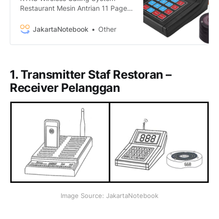
Restaurant Mesin Antrian 11 Pager
- SU-668 termurah. Dapatkan
dengan mudah RTKS Wireless
JakartaNotebook
Other
Calling System Restaurant Mesin
Antrian 11 Pager - SU-668 murah,
garansi, dan bisa cicilan - Hanya di
JakartaNotebook.com.
1. Transmitter Staf Restoran –
Receiver Pelanggan
Image Source: JakartaNotebook