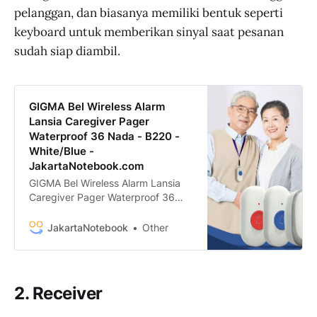
pelanggan, dan biasanya memiliki bentuk seperti
keyboard untuk memberikan sinyal saat pesanan
sudah siap diambil.
GIGMA Bel Wireless Alarm
Lansia Caregiver Pager
Waterproof 36 Nada - B220 -
White/Blue -
JakartaNotebook.com
GIGMA Bel Wireless Alarm Lansia
Caregiver Pager Waterproof 36
Nada - B220 termurah. Dapatkan
dengan mudah GIGMA Bel Wireless
JakartaNotebook
Other
Alarm Lansia Caregiver Pager
Waterproof 36 Nada - B220 murah,
garansi, dan bisa cicilan - Hanya di
JakartaNotebook.com.
2. Receiver