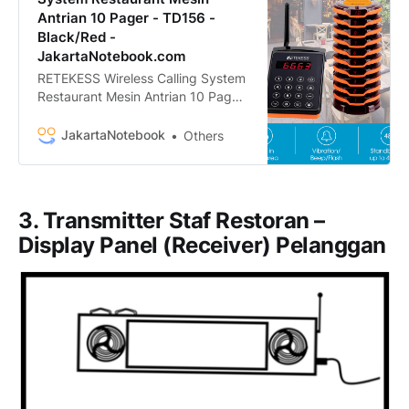
Antrian 10 Pager - TD156 -
Black/Red -
JakartaNotebook.com
RETEKESS Wireless Calling System
Restaurant Mesin Antrian 10 Pager
- TD156 termurah. Dapatkan
dengan mudah RETEKESS Wireless
JakartaNotebook
Others
Calling System Restaurant Mesin
Antrian 10 Pager - TD156 murah,
garansi, dan bisa cicilan - Hanya di
JakartaNotebook.com.
3. Transmitter Staf Restoran –
Display Panel (Receiver) Pelanggan