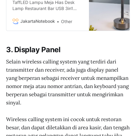
TaffLED Lampu Meja Hias Desk
Lamp Restaurant Bar USB 3in1
Color - TW54 termurah. Dapatkan
dengan mudah TaffLED Lampu
JakartaNotebook
Other
Meja Hias Desk Lamp Restaurant
Bar USB 3in1 Color - TW54 murah,
garansi, dan bisa cicilan - Hanya di
JakartaNotebook.com.
3. Display Panel
Selain wireless calling system yang terdiri dari
transmitter dan receiver, ada juga display panel
yang berperan sebagai receiver untuk menampilkan
nomor meja atau nomor antrian, dan keyboard yang
berperan sebagai transmitter untuk mengirimkan
sinyal.
Wireless calling system ini cocok untuk restoran
besar, dan dapat diletakkan di area kasir, dan tengah
restoran agar pelanggan dapat langsung tahu jika