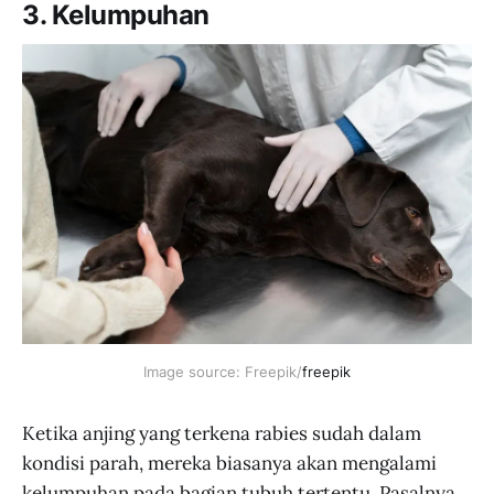
3. Kelumpuhan
JakartaNotebook.com.
Image source: Freepik/
freepik
Ketika anjing yang terkena rabies sudah dalam
kondisi parah, mereka biasanya akan mengalami
kelumpuhan pada bagian tubuh tertentu. Pasalnya