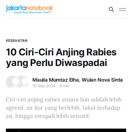
KESEHATAN
10 Ciri-Ciri Anjing Rabies
yang Perlu Diwaspadai
,
Maulia Mumtaz Elha
Wulan Nova Sinta
10 Sep 2024
6 min
Ciri-ciri anjing rabies antara lain adalah lebih
agresif, air liur yang berlebih, takut terhadap
air, hingga menjadi lebih sensitif.