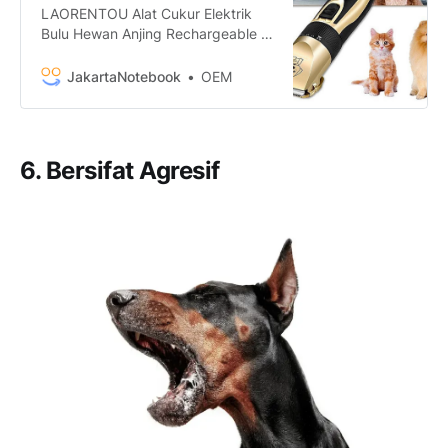
LAORENTOU Alat Cukur Elektrik
Bulu Hewan Anjing Rechargeable -
P2 termurah. Dapatkan dengan
mudah LAORENTOU Alat Cukur
JakartaNotebook
OEM
Elektrik Bulu Hewan Anjing
Rechargeable - P2 murah, garansi,
dan bisa cicilan - Hanya di
JakartaNotebook.com.
6. Bersifat Agresif