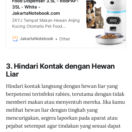
Food Dispenser 3.5L - RobPAF-
35L - White -
JakartaNotebook.com
ZKYJ Tempat Makan Hewan Anjing
Kucing Otomatis Pet Food
Dispenser 3.5L - RobPAF-35L
termurah. Dapatkan dengan
JakartaNotebook
Other
mudah ZKYJ Tempat Makan
Hewan Anjing Kucing Otomatis Pet
Food Dispenser 3.5L - RobPAF-35L
murah, garansi, dan bisa cicilan -
3. Hindari Kontak dengan Hewan
Hanya di JakartaNotebook.com.
Liar
Hindari kontak langsung dengan hewan liar yang
berpotensi terinfeksi rabies, terutama dengan tidak
memberi makan atau menyentuh mereka. Jika kamu
melihat hewan liar dengan tingkah yang
mencurigakan, segera laporkan pada aparat atau
pejabat setempat agar tindakan yang sesuai dapat