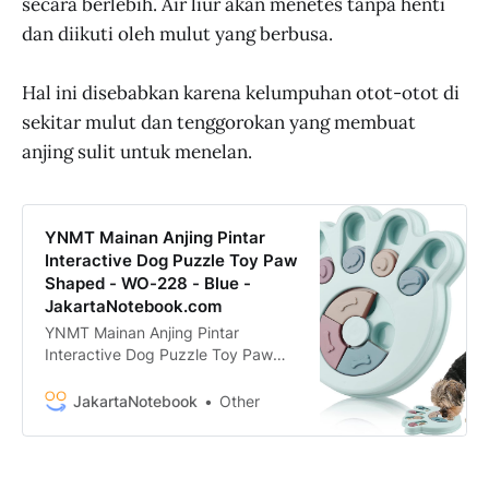
secara berlebih. Air liur akan menetes tanpa henti
dan diikuti oleh mulut yang berbusa.
Hal ini disebabkan karena kelumpuhan otot-otot di
sekitar mulut dan tenggorokan yang membuat
anjing sulit untuk menelan.
YNMT Mainan Anjing Pintar
Interactive Dog Puzzle Toy Paw
Shaped - WO-228 - Blue -
JakartaNotebook.com
YNMT Mainan Anjing Pintar
Interactive Dog Puzzle Toy Paw
Shaped - WO-228 termurah.
Dapatkan dengan mudah YNMT
JakartaNotebook
Other
Mainan Anjing Pintar Interactive
Dog Puzzle Toy Paw Shaped -
WO-228 murah, garansi, dan bisa
cicilan - Hanya di