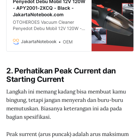
Penyedot Debu Mobil 12V 120W
- APY2001-2XCQ - Black -
JakartaNotebook.com
OTOHEROES Vacuum Cleaner
Penyedot Debu Mobil 12V 120W -
APY2001-2XCQ termurah.
Dapatkan dengan mudah
JakartaNotebook
OEM
OTOHEROES Vacuum Cleaner
Penyedot Debu Mobil 12V 120W -
APY2001-2XCQ murah, garansi,
dan bisa cicilan - Hanya di
2. Perhatikan Peak Current dan
JakartaNotebook.com.
Starting Current
Langkah ini memang kadang bisa membuat kamu
bingung, tetapi jangan menyerah dan buru-buru
memutuskan. Biasanya keterangan ini ada pada
bagian spesifikasi.
Peak surrent (arus puncak) adalah arus maksimum