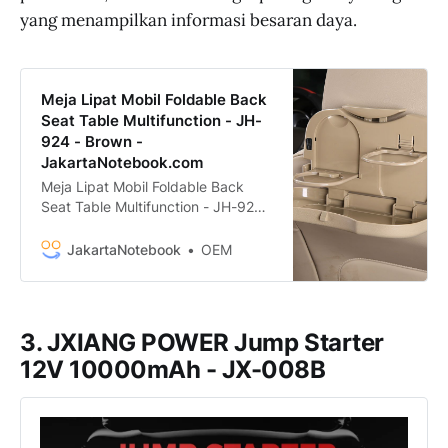
yang menampilkan informasi besaran daya.
Meja Lipat Mobil Foldable Back
Seat Table Multifunction - JH-
924 - Brown -
JakartaNotebook.com
Meja Lipat Mobil Foldable Back
Seat Table Multifunction - JH-924
termurah. Dapatkan dengan
mudah Meja Lipat Mobil Foldable
JakartaNotebook
OEM
Back Seat Table Multifunction -
JH-924 murah, garansi, dan bisa
cicilan - Hanya di
JakartaNotebook.com.
3. JXIANG POWER Jump Starter
12V 10000mAh - JX-008B