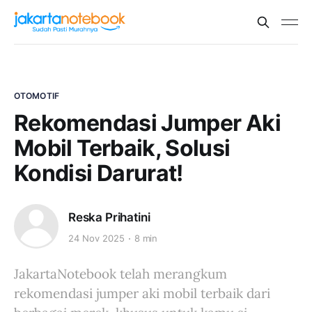
OTOMOTIF
Rekomendasi Jumper Aki
Mobil Terbaik, Solusi
Kondisi Darurat!
Reska Prihatini
24 Nov 2025
8 min
JakartaNotebook telah merangkum
rekomendasi jumper aki mobil terbaik dari