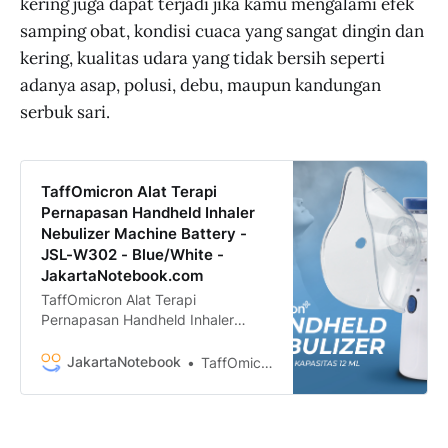
kering juga dapat terjadi jika kamu mengalami efek
samping obat, kondisi cuaca yang sangat dingin dan
kering, kualitas udara yang tidak bersih seperti
adanya asap, polusi, debu, maupun kandungan
serbuk sari.
TaffOmicron Alat Terapi
Pernapasan Handheld Inhaler
Nebulizer Machine Battery -
JSL-W302 - Blue/White -
JakartaNotebook.com
TaffOmicron Alat Terapi
Pernapasan Handheld Inhaler
Nebulizer Machine Battery - JSL-
W302 termurah. Dapatkan dengan
JakartaNotebook
TaffOmicron
mudah TaffOmicron Alat Terapi
Pernapasan Handheld Inhaler
Nebulizer Machine Battery - JSL-
W302 murah, garansi, dan bisa