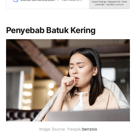
Pure Aroma Essential Oil
Aromatherapy 6 in 1 10ml - RHJY
murah, garansi, dan bisa cicilan -
Hanya di JakartaNotebook.com.
Penyebab Batuk Kering
Image Source: freepik/
benzoix