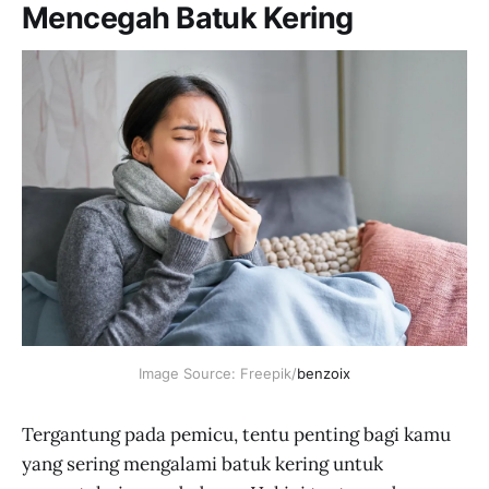
Mencegah Batuk Kering
cicilan - Hanya di
JakartaNotebook.com.
Image Source: Freepik/
benzoix
Tergantung pada pemicu, tentu penting bagi kamu
yang sering mengalami batuk kering untuk