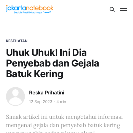
KESEHATAN
Uhuk Uhuk! Ini Dia
Penyebab dan Gejala
Batuk Kering
Reska Prihatini
12 Sep 2023
4 min
Simak artikel ini untuk mengetahui informasi
mengenai gejala dan penyebab batuk kering