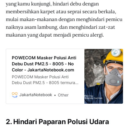
yang kamu kunjungi, hindari debu dengan
membersihkan karpet atau seprai secara berkala,
mulai makan-makanan dengan menghindari pemicu
naiknya asam lambung, dan menghindari zat-zat
makanan yang dapat menjadi pemicu alergi.
POWECOM Masker Polusi Anti
Debu Dust PM2.5 - 8005 - No
Color - JakartaNotebook.com
POWECOM Masker Polusi Anti
Debu Dust PM2.5 - 8005 termurah.
Dapatkan dengan mudah
POWECOM Masker Polusi Anti
JakartaNotebook
Other
Debu Dust PM2.5 - 8005 murah,
garansi, dan bisa cicilan - Hanya di
JakartaNotebook.com.
2. Hindari Paparan Polusi Udara