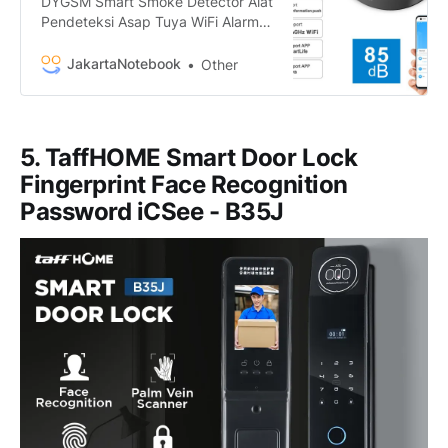
DYGSM Smart Smoke Detector Alat
Pendeteksi Asap Tuya WiFi Alarm
85dB - D89 termurah. Dapatkan
dengan mudah DYGSM Smart
JakartaNotebook
Other
Smoke Detector Alat Pendeteksi
Asap Tuya WiFi Alarm 85dB - D89
murah, garansi, dan bisa cicilan -
Hanya di JakartaNotebook.com.
5. TaffHOME Smart Door Lock
Fingerprint Face Recognition
Password iCSee - B35J