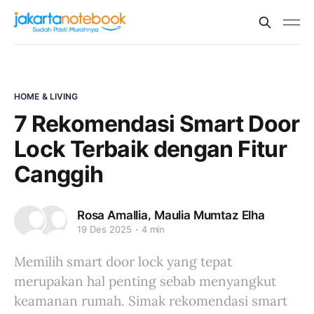
HOME & LIVING
7 Rekomendasi Smart Door
Lock Terbaik dengan Fitur
Canggih
,
Rosa Amallia
Maulia Mumtaz Elha
19 Des 2025
4 min
Memilih smart door lock yang tepat
merupakan hal penting sebab menyangkut
keamanan rumah. Simak rekomendasi smart