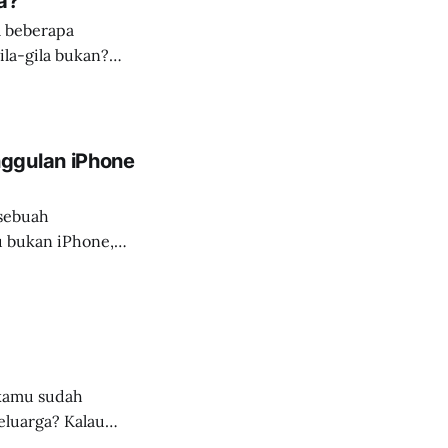
a?
a beberapa
la-gila bukan?
 terlihat menarik
n Action Figure.
nggulan iPhone
 sebuah
au bukan iPhone,
kita
ni
 kamu sudah
ga? Kalau
ung mau kemana,