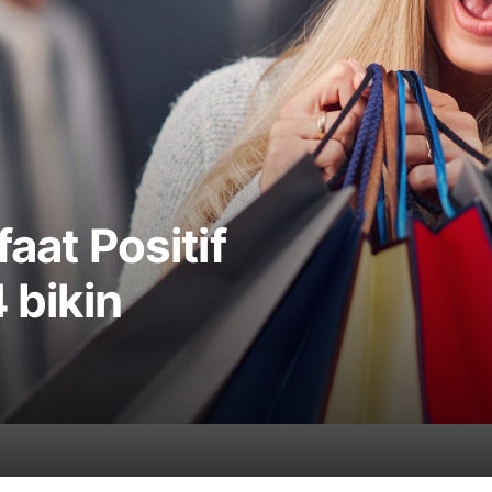
faat Positif
 bikin