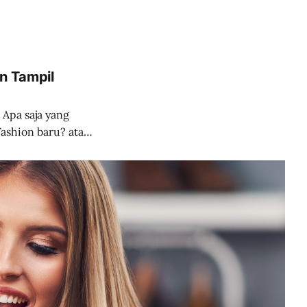
in Tampil
 Apa saja yang
al di hari raya