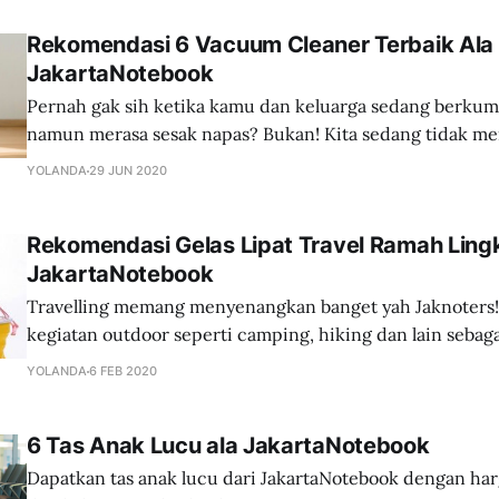
Rekomendasi 6 Vacuum Cleaner Terbaik Ala
JakartaNotebook
Pernah gak sih ketika kamu dan keluarga sedang berkum
namun merasa sesak napas? Bukan! Kita sedang tidak me
yang itu namun musuh lain yang tidak terlihat, yang jaran
YOLANDA
29 JUN 2020
berada bersama kita sehari-hari. Baik di rumah, tempat k
kendaraan seperti mobil. Yaps! Debu maksudnya. Debu
Rekomendasi Gelas Lipat Travel Ramah Ling
JakartaNotebook
Travelling memang menyenangkan banget yah Jaknoters! 
kegiatan outdoor seperti camping, hiking dan lain sebag
pemandangan, dinginnya udara gunung, dan juga tenang
YOLANDA
6 FEB 2020
sana membuat kegiatan camping atau hiking menjadi fav
Namun, semua kenyamanan dan keseruan itu akan seketik
6 Tas Anak Lucu ala JakartaNotebook
kamu tidak mempersiapkan perjalanan dengan
Dapatkan tas anak lucu dari JakartaNotebook dengan ha