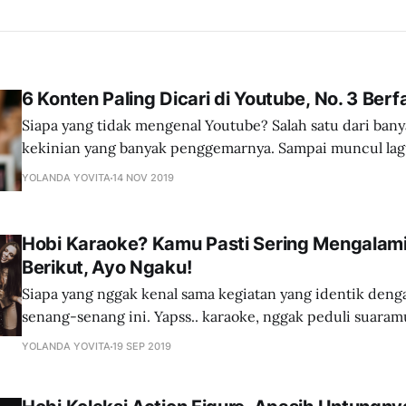
6 Konten Paling Dicari di Youtube, No. 3 Ber
Siapa yang tidak mengenal Youtube? Salah satu dari ban
kekinian yang banyak penggemarnya. Sampai muncul lagu
"Youtube Lebih dari TV". Hal itu dikarenakan data yang
YOLANDA YOVITA
14 NOV 2019
masyarakat yang menonton TV sudah menurun dari tah
kanal Youtube se-booming ini. Semakin maraknya dunia Youtube ini
menjadikan beberapa
Hobi Karaoke? Kamu Pasti Sering Mengalami
Berikut, Ayo Ngaku!
Siapa yang nggak kenal sama kegiatan yang identik den
senang-senang ini. Yapss.. karaoke, nggak peduli suaramu
pastinya tetap bebas berekspresi. Mungkin karena efek 
YOLANDA YOVITA
19 SEP 2019
suara penyanyi aslinya yang bisa membuat ilusi suara jadi
akhirnya kamu pun jadi ketagihan. Kamu biasa