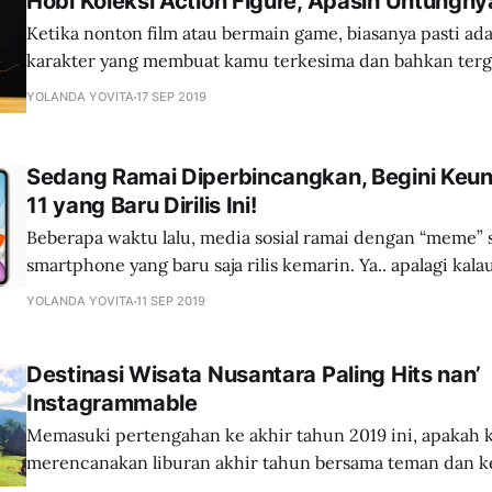
Hobi Koleksi Action Figure, Apasih Untungny
Ketika nonton film atau bermain game, biasanya pasti ad
karakter yang membuat kamu terkesima dan bahkan tergi
Hal itu bisa saja karena kekuatannya atau kostumnya yang
YOLANDA YOVITA
17 SEP 2019
dan keren. Nah, karakter ini biasa dikenal dengan sebuta
Siapa sih yang belum kenal dengan action figure? Action
Sedang Ramai Diperbincangkan, Begini Keu
11 yang Baru Dirilis Ini!
Beberapa waktu lalu, media sosial ramai dengan “meme”
smartphone yang baru saja rilis kemarin. Ya.. apalagi kal
Apple kembali meluncurkan iPhone terbaru yaitu iPhone 11. Mari 
YOLANDA YOVITA
11 SEP 2019
bahas satu per satu! * Model iPhone 11 yang berganti angka, tak lagi
menggunakan angka Romawi ("X"), * Kamera iPhone 11 i
Destinasi Wisata Nusantara Paling Hits nan’
Instagrammable
Memasuki pertengahan ke akhir tahun 2019 ini, apakah
merencanakan liburan akhir tahun bersama teman dan keluar
budget dan perlegkapan sudah siap, namun masih bing