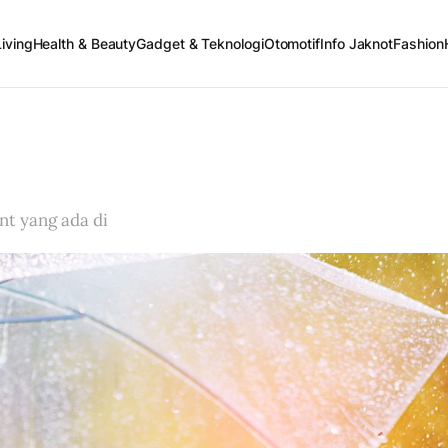
iving
Health & Beauty
Gadget & Teknologi
Otomotif
Info Jaknot
Fashion
t yang ada di