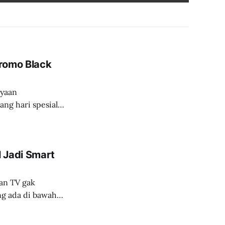
Promo Black
ayaan
ng hari spesial
at pulang
 Jadi Smart
aan TV gak
ng ada di bawah
galaman menonton