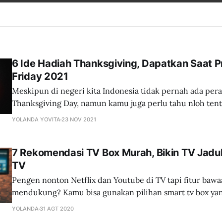
6 Ide Hadiah Thanksgiving, Dapatkan Saat 
Friday 2021
Meskipun di negeri kita Indonesia tidak pernah ada per
Thanksgiving Day, namun kamu juga perlu tahu nloh tenta
ini dan apa saja hadiah yang cocok dibawa ke keluarga sa
YOLANDA YOVITA
23 NOV 2021
kampung di hari besar. Check this out!
7 Rekomendasi TV Box Murah, Bikin TV Jadul
TV
Pengen nonton Netflix dan Youtube di TV tapi fitur baw
mendukung? Kamu bisa gunakan pilihan smart tv box ya
ini. Dipastikan kamu dan keluarga akan merasakan pen
YOLANDA
31 AGT 2020
TV yang lebih seru dan mengasikan. Coba cek yuk!