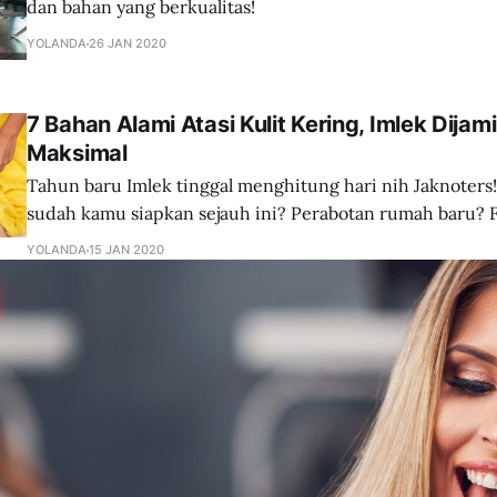
dan bahan yang berkualitas!
YOLANDA
26 JAN 2020
7 Bahan Alami Atasi Kulit Kering, Imlek Dijam
Maksimal
Tahun baru Imlek tinggal menghitung hari nih Jaknoters!
sudah kamu siapkan sejauh ini? Perabotan rumah baru? Fashion baru? atau
Perlengkapan pulang kampung? Bagaimana dengan dirimu? Apakah kamu
YOLANDA
15 JAN 2020
sudah merawat diri agar bisa tampil sempurna dan maksim
Imlek nanti? Merawat diri tentu terdiri dari kulit