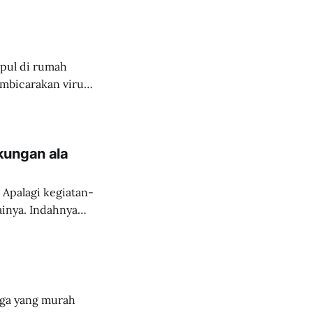
pul di rumah
mbicarakan virus
g kita sadari
erja, bahkan
kungan ala
Apalagi kegiatan-
ainya. Indahnya
nya suasana di
orit kaum muda.
a hilang apabila
rga yang murah