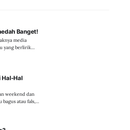
faedah Banget!
yaknya media
 yang berlirik
 menunjukan bahwa
un-tahun sebelum
 Hal-Hal
gan weekend dan
 bagus atau fals,
suasana lampu dan
 “agak” indah dan