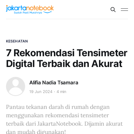
KESEHATAN
7 Rekomendasi Tensimeter
Digital Terbaik dan Akurat
Alifia Nadia Tsamara
19 Jun 2024
4 min
Pantau tekanan darah di rumah dengan
menggunakan rekomendasi tensimeter
terbaik dari JakartaNotebook. Dijamin akurat
dan mudah digunakan!