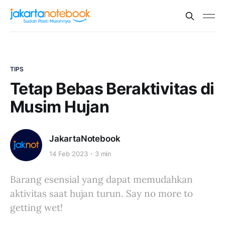
TIPS
Tetap Bebas Beraktivitas di
Musim Hujan
JakartaNotebook
14 Feb 2023
3 min
Barang esensial yang dapat memudahkan
aktivitas saat hujan turun. Say no more to
getting wet!