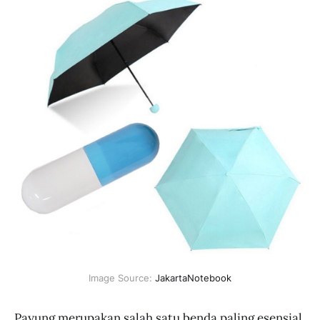
Image Source:
JakartaNotebook
Payung merupakan salah satu benda paling esensial