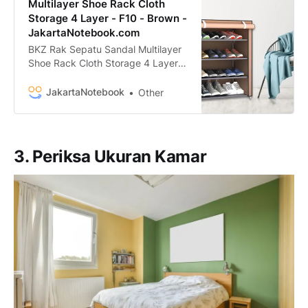
Multilayer Shoe Rack Cloth
Storage 4 Layer - F10 - Brown -
JakartaNotebook.com
BKZ Rak Sepatu Sandal Multilayer
Shoe Rack Cloth Storage 4 Layer -
F10 termurah. Dapatkan dengan
mudah BKZ Rak Sepatu Sandal
JakartaNotebook
Other
Multilayer Shoe Rack Cloth Storage
4 Layer - F10 murah, garansi, dan
bisa cicilan - Hanya di
JakartaNotebook.com.
3. Periksa Ukuran Kamar