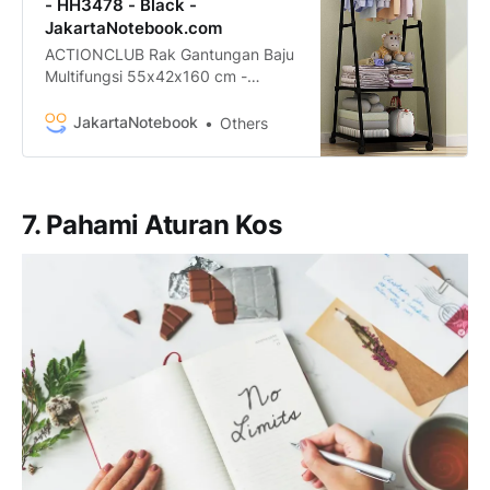
- HH3478 - Black -
JakartaNotebook.com
ACTIONCLUB Rak Gantungan Baju
Multifungsi 55x42x160 cm -
HH3478 termurah. Dapatkan
dengan mudah ACTIONCLUB Rak
JakartaNotebook
Others
Gantungan Baju Multifungsi
55x42x160 cm - HH3478 murah,
garansi, dan bisa cicilan - Hanya di
JakartaNotebook.com.
7. Pahami Aturan Kos