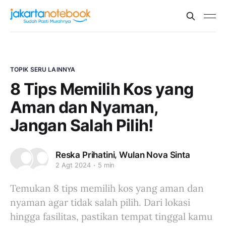
TOPIK SERU LAINNYA
8 Tips Memilih Kos yang
Aman dan Nyaman,
Jangan Salah Pilih!
,
Reska Prihatini
Wulan Nova Sinta
2 Agt 2024
5 min
Temukan 8 tips memilih kos yang aman dan
nyaman agar tidak salah pilih. Dari lokasi
hingga fasilitas, pastikan tempat tinggal kamu