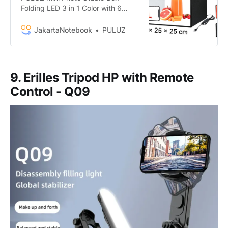
Folding LED 3 in 1 Color with 6
Backdrop 25x25x25cm - MS30
termurah. Dapatkan dengan
JakartaNotebook
PULUZ
mudah PULUZ Mini Photo Studio
Box Folding LED 3 in 1 Color with 6
Backdrop 25x25x25cm - MS30
murah, garansi, dan bisa cicilan -
9. Erilles Tripod HP with Remote
Hanya di JakartaNotebook.com.
Control - Q09