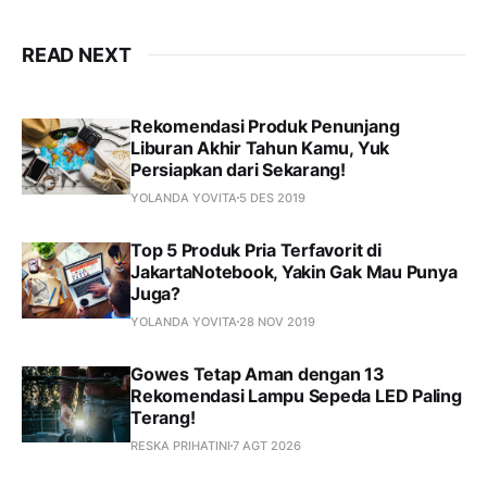
READ NEXT
Rekomendasi Produk Penunjang
Liburan Akhir Tahun Kamu, Yuk
Persiapkan dari Sekarang!
YOLANDA YOVITA
5 DES 2019
Top 5 Produk Pria Terfavorit di
JakartaNotebook, Yakin Gak Mau Punya
Juga?
YOLANDA YOVITA
28 NOV 2019
Gowes Tetap Aman dengan 13
Rekomendasi Lampu Sepeda LED Paling
Terang!
RESKA PRIHATINI
7 AGT 2026