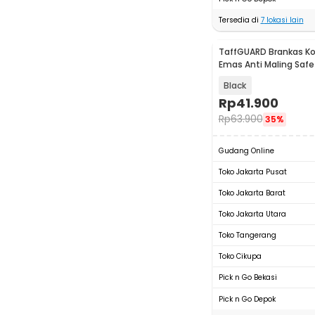
Tersedia di
7
lokasi lain
TaffGUARD Brankas K
Emas Anti Maling Safe
12.5x9.5x6cm - HC-12
Black
Rp
41.900
Rp
63.900
35%
Gudang Online
Toko Jakarta Pusat
Toko Jakarta Barat
Toko Jakarta Utara
Toko Tangerang
Toko Cikupa
Pick n Go Bekasi
Pick n Go Depok