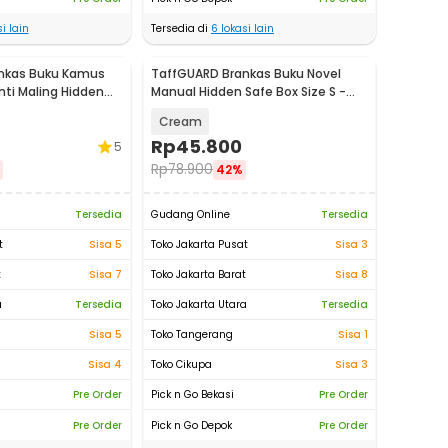
i lain
Tersedia di
6
lokasi lain
nkas Buku Kamus
TaffGUARD Brankas Buku Novel
nti Maling Hidden
Manual Hidden Safe Box Size S -
0L
KB-20L
Cream
Rp
45.800
5
Rp
78.900
42%
Tersedia
Gudang Online
Tersedia
t
Sisa 5
Toko Jakarta Pusat
Sisa 3
t
Sisa 7
Toko Jakarta Barat
Sisa 8
a
Tersedia
Toko Jakarta Utara
Tersedia
Sisa 5
Toko Tangerang
Sisa 1
Sisa 4
Toko Cikupa
Sisa 3
Pre Order
Pick n Go Bekasi
Pre Order
Pre Order
Pick n Go Depok
Pre Order