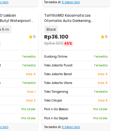
i lain
Tersedia di
6
lokasi lain
O Lakban
TaffGUARD Kacamata Las
 Butyl Waterproof
Otomatis Auto Darkening
mm - LS549
Soldering Goggles - TX-012
x 5 m
Black
Rp
36.100
5
5
Rp
64.900
45%
Tersedia
Gudang Online
Tersedia
t
Tersedia
Toko Jakarta Pusat
Tersedia
t
Sisa 4
Toko Jakarta Barat
Sisa 4
a
Tersedia
Toko Jakarta Utara
Sisa 4
Sisa 1
Toko Tangerang
Tersedia
Sisa 2
Toko Cikupa
Sisa 6
Pre Order
Pick n Go Bekasi
Pre Order
Pre Order
Pick n Go Depok
Pre Order
i lain
Tersedia di
6
lokasi lain