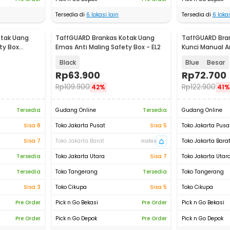
Tersedia di
6
lokasi lain
Tersedia di
6
lokas
otak Uang
TaffGUARD Brankas Kotak Uang
TaffGUARD Bra
ty Box
Emas Anti Maling Safety Box - EL2
Kunci Manual A
A
Safe Box - KB-1
Black
Blue
Besar
Rp
63.900
Rp
72.700
Rp
109.900
Rp
122.900
42%
41%
Tersedia
Gudang Online
Tersedia
Gudang Online
Sisa 8
Toko Jakarta Pusat
Sisa 5
Toko Jakarta Pusa
Sisa 7
Toko Jakarta Barat
Habis
Toko Jakarta Bara
Tersedia
Toko Jakarta Utara
Sisa 7
Toko Jakarta Utar
Tersedia
Toko Tangerang
Tersedia
Toko Tangerang
Sisa 3
Toko Cikupa
Sisa 5
Toko Cikupa
Pre Order
Pick n Go Bekasi
Pre Order
Pick n Go Bekasi
Pre Order
Pick n Go Depok
Pre Order
Pick n Go Depok