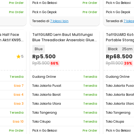
Pre Order
Pick n Go Bekasi
Pre Order
Pick n Go Bekasi
Pre Order
Pick n Go Depok
Pre Order
Pick n Go Depok
Tersedia di
7
lokasi lain
Tersedia di
7
lokas
 Half Face
TaffGUARD Lem Baut Multifungsi
TaffGUARD Kot
n Aktif KN95
Blue Threadlocker Anaerobic Glue
Portable Stora
10ml - 243
Spons - TH23
Blue
Black
25cm
Rp
5.500
Rp
68.500
5
Rp
15.900
Rp
111.900
66%
39%
Tersedia
Gudang Online
Tersedia
Gudang Online
Sisa 7
Toko Jakarta Pusat
Tersedia
Toko Jakarta Pusa
Sisa 4
Toko Jakarta Barat
Tersedia
Toko Jakarta Bara
Sisa 3
Toko Jakarta Utara
Tersedia
Toko Jakarta Utar
Tersedia
Toko Tangerang
Tersedia
Toko Tangerang
Sisa 10
Toko Cikupa
Tersedia
Toko Cikupa
Pre Order
Pick n Go Bekasi
Pre Order
Pick n Go Bekasi