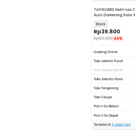
TaffGUARD Helm Las 
Auto Darkening Solar 
Helmet - HJ19
Black
Rp
39.800
Rp
69.900
44%
Gudang Online
Toko Jakarta Pusat
Toko Jakarta Barat
Toko Jakarta Utara
Toko Tangerang
Toko Cikupa
Pick n Go Bekasi
Pick n Go Depok
Tersedia di
5
lokasi lain