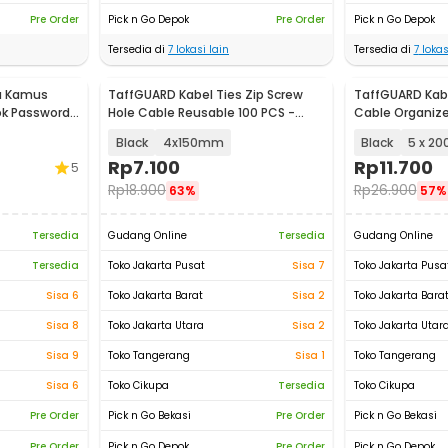
Pre Order
Pick n Go Depok
Pre Order
Pick n Go Depok
Tersedia di
7
lokasi lain
Tersedia di
7
lokas
u Kamus
TaffGUARD Kabel Ties Zip Screw
TaffGUARD Kabel
ok Password
Hole Cable Reusable 100 PCS -
Cable Organize
Z150
- Z815
Black
4x150mm
Black
5 x 2
Rp
7.100
Rp
11.700
5
Rp
18.900
Rp
26.900
63%
57%
Tersedia
Gudang Online
Tersedia
Gudang Online
Tersedia
Toko Jakarta Pusat
Sisa 7
Toko Jakarta Pusa
Sisa 6
Toko Jakarta Barat
Sisa 2
Toko Jakarta Bara
Sisa 8
Toko Jakarta Utara
Sisa 2
Toko Jakarta Utar
Sisa 9
Toko Tangerang
Sisa 1
Toko Tangerang
Sisa 6
Toko Cikupa
Tersedia
Toko Cikupa
Pre Order
Pick n Go Bekasi
Pre Order
Pick n Go Bekasi
Pre Order
Pick n Go Depok
Pre Order
Pick n Go Depok