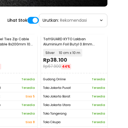
Lihat Stok
Urutkan:
Rekomendasi
l Ties Zip Cable
TaffGUARD KYTO Lakban
sable 8x200mm 100
Aluminium Foil Butyl 0.8mm
Waterproof - LS549
Silver
10 cm x 10 m
Rp
38.100
Rp
67.900
%
44%
Tersedia
Gudang Online
Tersedia
t
Tersedia
Toko Jakarta Pusat
Tersedia
t
Sisa 5
Toko Jakarta Barat
Tersedia
a
Tersedia
Toko Jakarta Utara
Tersedia
Tersedia
Toko Tangerang
Tersedia
Sisa 8
Toko Cikupa
Tersedia