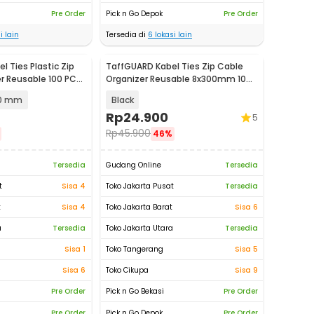
Pre Order
Pick n Go Depok
Pre Order
i lain
Tersedia di
6
lokasi lain
 Ties Plastic Zip
TaffGUARD Kabel Ties Zip Cable
r Reusable 100 PCS
Organizer Reusable 8x300mm 100
PCS - NL816
00 mm
Black
Rp
24.900
5
Rp
45.900
46%
Tersedia
Gudang Online
Tersedia
t
Sisa 4
Toko Jakarta Pusat
Tersedia
t
Sisa 4
Toko Jakarta Barat
Sisa 6
a
Tersedia
Toko Jakarta Utara
Tersedia
Sisa 1
Toko Tangerang
Sisa 5
Sisa 6
Toko Cikupa
Sisa 9
Pre Order
Pick n Go Bekasi
Pre Order
Pre Order
Pick n Go Depok
Pre Order