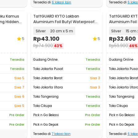
Tersedia di
6
lokasi lain
Tersedia di
6
lokas
uku Kamus
TaffGUARD KYTO Lakban
TaffGUARD KYT
ing Hidden
Aluminium Foil Butyl Waterproof
Aluminium Foil
Anti Bocor 0.8mm - LS549
Anti Bocor 0.8
Silver
20 cm x 5 m
Silver
15 cm 
Rp
43.100
Rp
32.600
5
5
Rp
74.900
Rp
59.900
43%
46%
Tersedia
Gudang Online
Tersedia
Gudang Online
Tersedia
Toko Jakarta Pusat
Tersedia
Toko Jakarta Pusa
Sisa 5
Toko Jakarta Barat
Sisa 3
Toko Jakarta Bara
Sisa 7
Toko Jakarta Utara
Sisa 3
Toko Jakarta Utar
Sisa 6
Toko Tangerang
Tersedia
Toko Tangerang
Sisa 5
Toko Cikupa
Tersedia
Toko Cikupa
Pre Order
Pick n Go Bekasi
Pre Order
Pick n Go Bekasi
Pre Order
Pick n Go Depok
Pre Order
Pick n Go Depok
Tersedia di
7
lokasi lain
Tersedia di
6
lokas