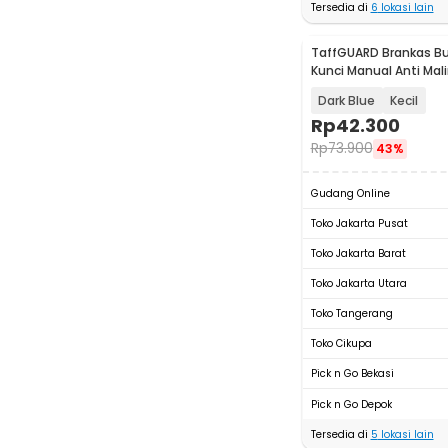
Tersedia di
6
lokasi lain
TaffGUARD Brankas B
Kunci Manual Anti Mal
Safe Box - KB-10L
Dark Blue
Kecil
Rp
42.300
Rp
73.900
43%
Gudang Online
Toko Jakarta Pusat
Toko Jakarta Barat
Toko Jakarta Utara
Toko Tangerang
Toko Cikupa
Pick n Go Bekasi
Pick n Go Depok
Tersedia di
5
lokasi lain