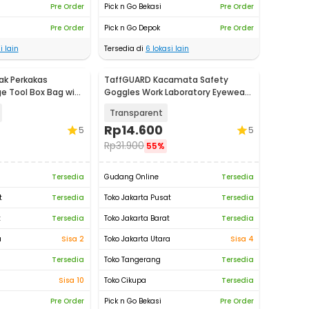
Pre Order
Pick n Go Bekasi
Pre Order
Pre Order
Pick n Go Depok
Pre Order
i lain
Tersedia di
6
lokasi lain
ak Perkakas
TaffGUARD Kacamata Safety
ge Tool Box Bag with
Goggles Work Laboratory Eyewear
- ASL-Y
Transparent
Rp
14.600
5
5
Rp
31.900
55%
Tersedia
Gudang Online
Tersedia
t
Tersedia
Toko Jakarta Pusat
Tersedia
t
Tersedia
Toko Jakarta Barat
Tersedia
a
Sisa 2
Toko Jakarta Utara
Sisa 4
Tersedia
Toko Tangerang
Tersedia
Sisa 10
Toko Cikupa
Tersedia
Pre Order
Pick n Go Bekasi
Pre Order