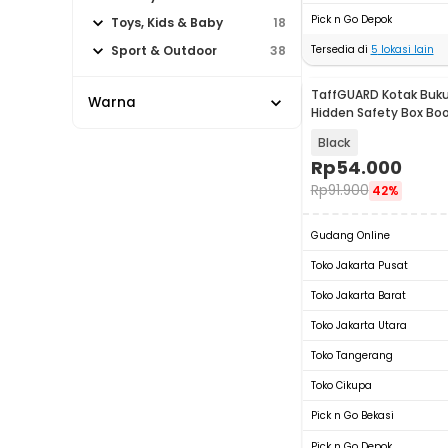
Pick n Go Depok
Toys, Kids & Baby
18
Tersedia di
5
lokasi lain
Sport & Outdoor
38
TaffGUARD Kotak Buk
Warna
Hidden Safety Box Bo
Lock Size S - KB-10P
Black
Rp
54.000
Rp
91.900
42%
Gudang Online
Toko Jakarta Pusat
Toko Jakarta Barat
Toko Jakarta Utara
Toko Tangerang
Toko Cikupa
Pick n Go Bekasi
Pick n Go Depok