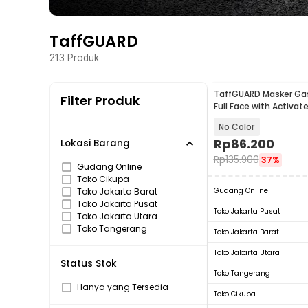
TaffGUARD
213
Produk
TaffGUARD Masker Gas
Filter Produk
Full Face with Activa
Filter - SF01
No Color
Rp
86.200
Lokasi Barang
Rp
135.900
37%
Gudang Online
Toko Cikupa
Toko Jakarta Barat
Gudang Online
Toko Jakarta Pusat
Toko Jakarta Pusat
Toko Jakarta Utara
Toko Tangerang
Toko Jakarta Barat
Toko Jakarta Utara
Status Stok
Toko Tangerang
Hanya yang Tersedia
Toko Cikupa