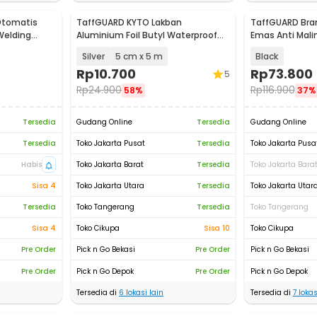
Otomatis
TaffGUARD KYTO Lakban
TaffGUARD Bra
Welding
Aluminium Foil Butyl Waterproof
Emas Anti Mali
Anti Bocor 0.8mm - LS549
20x16x9cm - H
Silver
5 cm x 5 m
Black
Rp
10.700
Rp
73.800
5
Rp
24.900
Rp
116.900
58%
37%
Tersedia
Gudang Online
Tersedia
Gudang Online
Tersedia
Toko Jakarta Pusat
Tersedia
Toko Jakarta Pusa
Habis
Toko Jakarta Barat
Tersedia
Toko Jakarta Bara
Sisa 4
Toko Jakarta Utara
Tersedia
Toko Jakarta Utar
Tersedia
Toko Tangerang
Tersedia
Toko Tangerang
Sisa 4
Toko Cikupa
Sisa 10
Toko Cikupa
Pre Order
Pick n Go Bekasi
Pre Order
Pick n Go Bekasi
Pre Order
Pick n Go Depok
Pre Order
Pick n Go Depok
Tersedia di
6
lokasi lain
Tersedia di
7
lokas