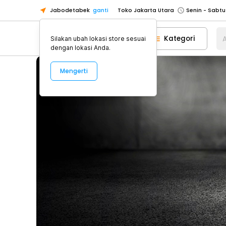
Jabodetabek
ganti
Toko Tangerang
Toko Cikupa
Kategori
A
Silakan ubah lokasi store sesuai
Pick n Go Jakarta Barat
Senin - J
dengan lokasi Anda.
Pick n Go Bekasi
Senin - Jumat (08
Mengerti
Pick n Go Depok
Senin - Jumat (08
Toko Jakarta Pusat
Senin - Sabtu
Toko Jakarta Barat
Senin - Sabtu
Toko Jakarta Utara
Toko Tangerang
Toko Cikupa
Pick n Go Jakarta Barat
Senin - J
Pick n Go Bekasi
Senin - Jumat (08
Pick n Go Depok
Senin - Jumat (08