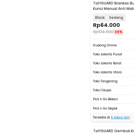
TaffGUARD Brankas B
Kunci Manual Anti Mal
Safe Box - KB-10L
Black
Sedang
Rp
64.000
Rp
104.900
39%
Gudang Online
Toko Jakarta Pusat
Toko Jakarta Barat
Toko Jakarta Utara
Toko Tangerang
Toko Cikupa
Pick n Go Bekasi
Pick n Go Depok
Tersedia di
5
lokasi lain
TaffGUARD Gembok K