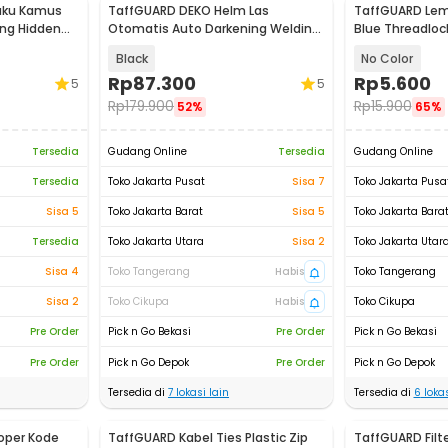
uku Kamus
TaffGUARD DEKO Helm Las
TaffGUARD Lem 
ing Hidden
Otomatis Auto Darkening Welding
Blue Threadloc
Helmet - HW24
10ml - 242
Black
No Color
Rp
87.300
Rp
5.600
5
5
Rp
179.900
Rp
15.900
52%
65%
Tersedia
Gudang Online
Tersedia
Gudang Online
Tersedia
Toko Jakarta Pusat
Sisa 7
Toko Jakarta Pusa
Sisa 5
Toko Jakarta Barat
Sisa 5
Toko Jakarta Bara
Tersedia
Toko Jakarta Utara
Sisa 2
Toko Jakarta Utar
Sisa 4
Toko Tangerang
Habis
Toko Tangerang
Sisa 2
Toko Cikupa
Habis
Toko Cikupa
Pre Order
Pick n Go Bekasi
Pre Order
Pick n Go Bekasi
Pre Order
Pick n Go Depok
Pre Order
Pick n Go Depok
Tersedia di
7
lokasi lain
Tersedia di
6
lokas
oper Kode
TaffGUARD Kabel Ties Plastic Zip
TaffGUARD Filt