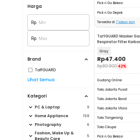
Pick n Go Bekasi
Harga
Pick n Go Depok
Tersedia di
7
lokasi lain
Rp
Min
TaffGUARD Masker Gas
Rp
Max
Respirator Filter Karbo
- 6200
Gray
Rp
47.400
Brand
Rp
80.900
42%
TaffGUARD
Lihat Semua
Gudang Online
Toko Jakarta Pusat
Kategori
Toko Jakarta Barat
PC & Laptop
9
Toko Jakarta Utara
Home Appliance
158
Toko Tangerang
Photography
6
Toko Cikupa
Fashion, Make Up &
5
Pick n Go Bekasi
Beauty Care