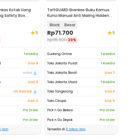
nkas Kotak Uang
TaffGUARD Brankas Buku Kamus
ng Safety Box
Kunci Manual Anti Maling Hidden
C-20P
Safe Box - KB-10L
Black
Besar
Rp
71.700
5
5
Rp
116.900
39%
Tersedia
Gudang Online
Tersedia
t
Sisa 8
Toko Jakarta Pusat
Tersedia
t
Habis
Toko Jakarta Barat
Sisa 3
a
Sisa 8
Toko Jakarta Utara
Tersedia
On Restock
Toko Tangerang
Sisa 6
Sisa 4
Toko Cikupa
Sisa 4
Pre Order
Pick n Go Bekasi
Pre Order
Pre Order
Pick n Go Depok
Pre Order
i lain
Tersedia di
5
lokasi lain