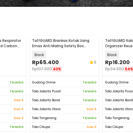
 Respirator
TaffGUARD Brankas Kotak Uang
TaffGUARD Kabe
ted Carbon
Emas Anti Maling Safety Box
Organizer Reu
20x16x9cm - HC-20A
PCS - NL816
Black
Black
Rp
65.400
Rp
16.200
5
Rp
107.900
Rp
34.900
40%
54
Tersedia
Gudang Online
Tersedia
Gudang Online
Tersedia
Toko Jakarta Pusat
Tersedia
Toko Jakarta Pusa
Sisa 6
Toko Jakarta Barat
Tersedia
Toko Jakarta Bara
Sisa 6
Toko Jakarta Utara
Sisa 6
Toko Jakarta Utar
Sisa 3
Toko Tangerang
Tersedia
Toko Tangerang
Tersedia
Toko Cikupa
Sisa 6
Toko Cikupa