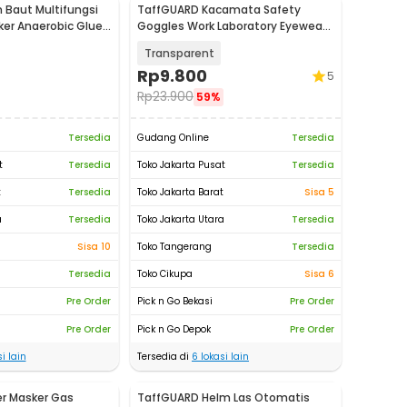
Baut Multifungsi
TaffGUARD Kacamata Safety
ker Anaerobic Glue
Goggles Work Laboratory Eyewear
- LE979
Transparent
Rp
9.800
5
Rp
23.900
59%
Tersedia
Gudang Online
Tersedia
t
Tersedia
Toko Jakarta Pusat
Tersedia
t
Tersedia
Toko Jakarta Barat
Sisa 5
a
Tersedia
Toko Jakarta Utara
Tersedia
Sisa 10
Toko Tangerang
Tersedia
Tersedia
Toko Cikupa
Sisa 6
Pre Order
Pick n Go Bekasi
Pre Order
Pre Order
Pick n Go Depok
Pre Order
i lain
Tersedia di
6
lokasi lain
er Masker Gas
TaffGUARD Helm Las Otomatis