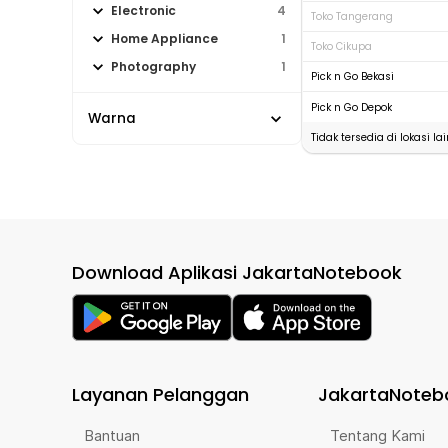
Electronic
4
Toko Tangerang
Home Appliance
1
Toko Cikupa
Photography
1
Pick n Go Bekasi
Pick n Go Depok
Warna
Tidak tersedia di lokasi lai
Download Aplikasi JakartaNotebook
Layanan Pelanggan
JakartaNoteb
Bantuan
Tentang Kami