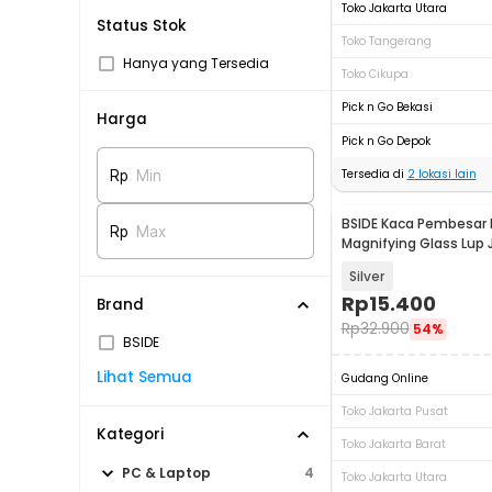
Toko Jakarta Utara
Status Stok
Toko Tangerang
Hanya yang Tersedia
Toko Cikupa
Pick n Go Bekasi
Harga
Pick n Go Depok
Tersedia di
2
lokasi lain
Rp
Min
BSIDE Kaca Pembesar
Rp
Max
Magnifying Glass Lup 
21mm 30X - BS30
Silver
Rp
15.400
Brand
Rp
32.900
54%
BSIDE
Lihat Semua
Gudang Online
Toko Jakarta Pusat
Kategori
Toko Jakarta Barat
PC & Laptop
4
Toko Jakarta Utara