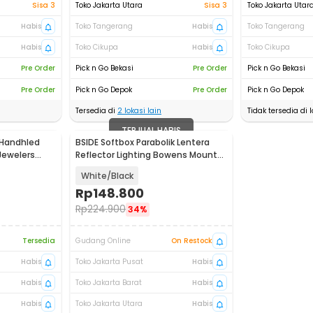
Sisa 3
Toko Jakarta Utara
Sisa 3
Toko Jakarta Utar
Habis
Toko Tangerang
Habis
Toko Tangerang
Habis
Toko Cikupa
Habis
Toko Cikupa
Pre Order
Pick n Go Bekasi
Pre Order
Pick n Go Bekasi
Pre Order
Pick n Go Depok
Pre Order
Pick n Go Depok
Tersedia di
2
lokasi lain
Tidak tersedia di l
TERJUAL HABIS
 Handhled
BSIDE Softbox Parabolik Lentera
Jewelers
Reflector Lighting Bowens Mount
65cm - BS06
White/Black
Rp
148.800
Rp
224.900
34%
Tersedia
Gudang Online
On Restock
Habis
Toko Jakarta Pusat
Habis
Habis
Toko Jakarta Barat
Habis
Habis
Toko Jakarta Utara
Habis