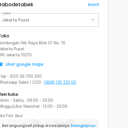
Jabodetabek
Ganti
Lokasi
Jakarta Pusat
Toko
Bendungan Hilir Raya Blok G1 No. 10
Jakarta Pusat
DKI Jakarta
10210
Lihat google maps
Telp
:
(021) 39 700 200
Whatsapp Sales / COD
:
0896 135 222 00
Jam buka:
Senin - Sabtu
:
09:00
-
20:00
Minggu/Libur Nasional
:
12:00
-
20:00
Idul Fitri
: libur
Selengkapnya
Beli langsung/self pickup di kota lainnya