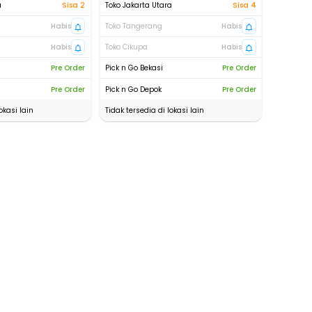
a
Sisa 2
Toko Jakarta Utara
Sisa 4
Habis
Toko Tangerang
Habis
Habis
Toko Cikupa
Habis
Pre Order
Pick n Go Bekasi
Pre Order
Pre Order
Pick n Go Depok
Pre Order
okasi lain
Tidak tersedia di lokasi lain