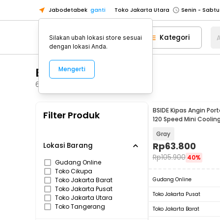
Jabodetabek
ganti
Toko Jakarta Utara
Toko Tangerang
Kategori
A
Silakan ubah lokasi store sesuai
Toko Cikupa
dengan lokasi Anda.
Pick n Go Jakarta Barat
Senin - J
BSIDE
Mengerti
Pick n Go Bekasi
Senin - Jumat (08
Pick n Go Depok
Senin - Jumat (08
6
Produk
Toko Jakarta Pusat
Senin - Sabtu
BSIDE Kipas Angin Por
Filter Produk
Toko Jakarta Barat
Senin - Sabtu
120 Speed Mini Coolin
2000mAh - M8
Toko Jakarta Utara
Gray
Toko Tangerang
Rp
63.800
Lokasi Barang
Rp
105.900
40%
Toko Cikupa
Gudang Online
Toko Cikupa
Pick n Go Jakarta Barat
Senin - J
Toko Jakarta Barat
Gudang Online
Pick n Go Bekasi
Senin - Jumat (08
Toko Jakarta Pusat
Toko Jakarta Pusat
Toko Jakarta Utara
Pick n Go Depok
Senin - Jumat (08
Toko Tangerang
Toko Jakarta Barat