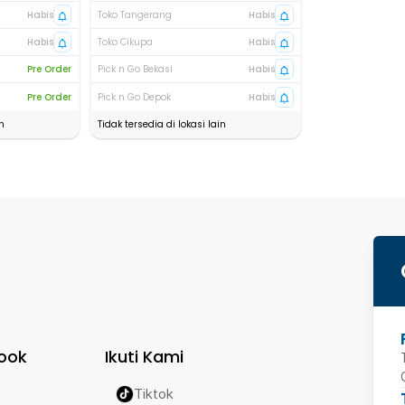
Habis
Toko Tangerang
Habis
Habis
Toko Cikupa
Habis
Pre Order
Pick n Go Bekasi
Habis
Pre Order
Pick n Go Depok
Habis
n
Tidak tersedia di lokasi lain
ook
Ikuti Kami
Tiktok