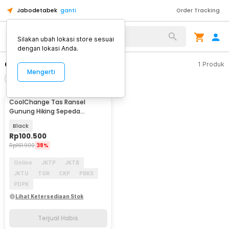
Jabodetabek
ganti
Order Tracking
Alat Kopi
Silakan ubah lokasi store sesuai
dengan lokasi Anda.
CoolChange
1
Produk
Mengerti
Filter
Urutkan
TERJUAL HABIS
CoolChange Tas Ransel
Gunung Hiking Sepeda
Waterproof 10L - GC10
Black
Rp
100.500
Rp
161.900
38%
Online
JKTP
JKTB
JKTU
TGR
CKP
PBKS
PDPK
Lihat Ketersediaan Stok
Terjual Habis