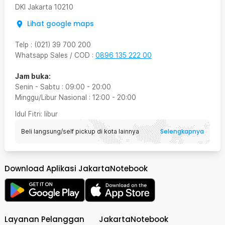
DKI Jakarta
10210
Lihat google maps
Telp
:
(021) 39 700 200
Whatsapp Sales / COD
:
0896 135 222 00
Jam buka:
Senin - Sabtu
:
09:00
-
20:00
Minggu/Libur Nasional
:
12:00
-
20:00
Idul Fitri
: libur
Selengkapnya
Beli langsung/self pickup di kota lainnya
Download Aplikasi JakartaNotebook
Layanan Pelanggan
JakartaNotebook