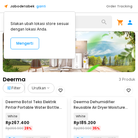
Jabodetabek
ganti
Order Tracking
Alat Kopi
Silakan ubah lokasi store sesuai
dengan lokasi Anda.
Mengerti
Deerma
3
Produk
Filter
Urutkan
Deerma Botol Teko Elektrik
Deerma Dehumidifier
Pintar Portable Water Bottle
Reusable Air Dryer Moisture
300W 350ml - DEM-DR035S
Absorber - DEM-CS50M
White
White
Rp
267.400
Rp
185.200
Rp
366.900
28%
Rp
280.900
35%