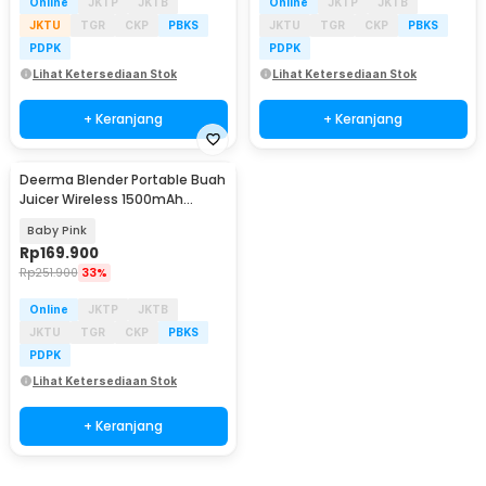
Online
JKTP
JKTB
Online
JKTP
JKTB
JKTU
TGR
CKP
PBKS
JKTU
TGR
CKP
PBKS
PDPK
PDPK
Lihat Ketersediaan Stok
Lihat Ketersediaan Stok
+ Keranjang
+ Keranjang
Deerma Blender Portable Buah
Juicer Wireless 1500mAh
400ml - DEM-NU05
Baby Pink
Rp
169.900
Rp
251.900
33%
Online
JKTP
JKTB
JKTU
TGR
CKP
PBKS
PDPK
Lihat Ketersediaan Stok
+ Keranjang