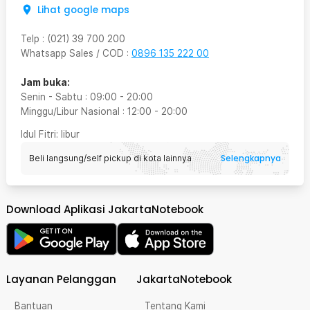
Lihat google maps
Telp
:
(021) 39 700 200
Whatsapp Sales / COD
:
0896 135 222 00
Jam buka:
Senin - Sabtu
:
09:00
-
20:00
Minggu/Libur Nasional
:
12:00
-
20:00
Idul Fitri
: libur
Selengkapnya
Beli langsung/self pickup di kota lainnya
Download Aplikasi JakartaNotebook
Layanan Pelanggan
JakartaNotebook
Bantuan
Tentang Kami