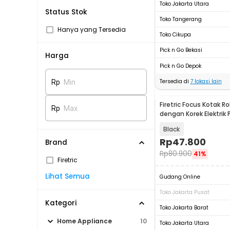
Toko Jakarta Utara
Status Stok
Toko Tangerang
Hanya yang Tersedia
Toko Cikupa
Pick n Go Bekasi
Harga
Pick n Go Depok
Tersedia di
7
lokasi lain
Rp
Min
Firetric Focus Kotak Ro
Rp
Max
dengan Korek Elektrik 
JD-YH071
Black
Rp
47.800
Brand
Rp
80.900
41%
Firetric
Lihat Semua
Gudang Online
Toko Jakarta Pusat
Kategori
Toko Jakarta Barat
Home Appliance
10
Toko Jakarta Utara