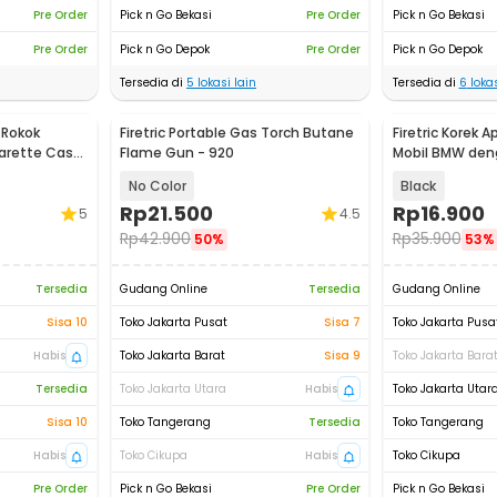
Pre Order
Pick n Go Bekasi
Pre Order
Pick n Go Bekasi
Pre Order
Pick n Go Depok
Pre Order
Pick n Go Depok
Tersedia di
5
lokasi lain
Tersedia di
6
lokas
 Rokok
Firetric Portable Gas Torch Butane
Firetric Korek 
arette Case
Flame Gun - 920
Mobil BMW den
Senter
No Color
Black
Rp
21.500
Rp
16.900
5
4.5
Rp
42.900
Rp
35.900
50%
53%
Tersedia
Gudang Online
Tersedia
Gudang Online
Sisa 10
Toko Jakarta Pusat
Sisa 7
Toko Jakarta Pusa
Habis
Toko Jakarta Barat
Sisa 9
Toko Jakarta Bara
Tersedia
Toko Jakarta Utara
Habis
Toko Jakarta Utar
Sisa 10
Toko Tangerang
Tersedia
Toko Tangerang
Habis
Toko Cikupa
Habis
Toko Cikupa
Pre Order
Pick n Go Bekasi
Pre Order
Pick n Go Bekasi