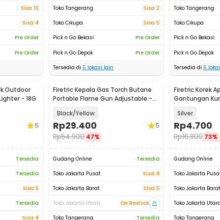
Sisa 10
Toko Tangerang
Sisa 2
Toko Tangerang
Sisa 4
Toko Cikupa
Sisa 5
Toko Cikupa
Pre Order
Pick n Go Bekasi
Pre Order
Pick n Go Bekasi
Pre Order
Pick n Go Depok
Pre Order
Pick n Go Depok
Tersedia di
5
lokasi lain
Tersedia di
5
lokas
yak Outdoor
Firetric Kepala Gas Torch Butane
Firetric Korek A
ighter - 18G
Portable Flame Gun Adjustable -
Gantungan Kun
807
Survival Alumi
Black/Yellow
Silver
Rp
29.400
Rp
4.700
5
5
Rp
54.900
Rp
16.900
47%
73%
Tersedia
Gudang Online
Tersedia
Gudang Online
Tersedia
Toko Jakarta Pusat
Sisa 4
Toko Jakarta Pusa
Sisa 5
Toko Jakarta Barat
Sisa 5
Toko Jakarta Bara
Tersedia
Toko Jakarta Utara
On Restock
Toko Jakarta Utar
Sisa 4
Toko Tangerang
Tersedia
Toko Tangerang