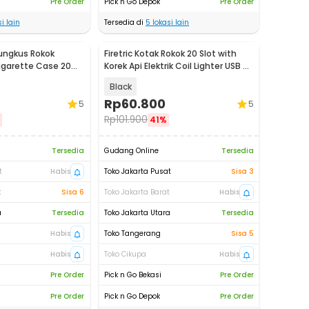
Pre Order
Pick n Go Depok
Pre Order
i lain
Tersedia di
5
lokasi lain
Bungkus Rokok
Firetric Kotak Rokok 20 Slot with
igarette Case 20
Korek Api Elektrik Coil Lighter USB -
JD-YH020
Black
Rp
60.800
5
5
Rp
101.900
41%
Tersedia
Gudang Online
Tersedia
t
Habis
Toko Jakarta Pusat
Sisa 3
t
Sisa 6
Toko Jakarta Barat
Habis
a
Tersedia
Toko Jakarta Utara
Tersedia
Habis
Toko Tangerang
Sisa 5
Habis
Toko Cikupa
Habis
Pre Order
Pick n Go Bekasi
Pre Order
Pre Order
Pick n Go Depok
Pre Order