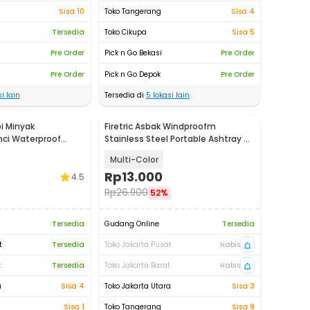
Sisa 10
Toko Tangerang
Sisa 4
Tersedia
Toko Cikupa
Sisa 5
Pre Order
Pick n Go Bekasi
Pre Order
Pre Order
Pick n Go Depok
Pre Order
i lain
Tersedia di
5
lokasi lain
pi Minyak
Firetric Asbak Windproofm
ci Waterproof
Stainless Steel Portable Ashtray -
num - A1243
JL92
Multi-Color
Rp
13.000
4.5
Rp
26.900
52%
Tersedia
Gudang Online
Tersedia
t
Tersedia
Toko Jakarta Pusat
Habis
t
Tersedia
Toko Jakarta Barat
Habis
a
Sisa 4
Toko Jakarta Utara
Sisa 3
Sisa 1
Toko Tangerang
Sisa 9