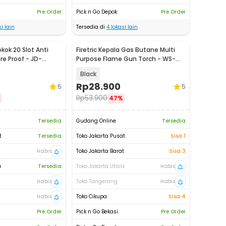
Pre Order
Pick n Go Depok
Pre Order
i lain
Tersedia di
4
lokasi lain
okok 20 Slot Anti
Firetric Kepala Gas Butane Multi
e Proof - JD-
Purpose Flame Gun Torch - WS-
504C
Black
Rp
28.900
5
5
Rp
53.900
47%
Tersedia
Gudang Online
Tersedia
t
Tersedia
Toko Jakarta Pusat
Sisa 1
t
Habis
Toko Jakarta Barat
Sisa 3
a
Tersedia
Toko Jakarta Utara
Habis
Habis
Toko Tangerang
Habis
Habis
Toko Cikupa
Sisa 4
Pre Order
Pick n Go Bekasi
Pre Order