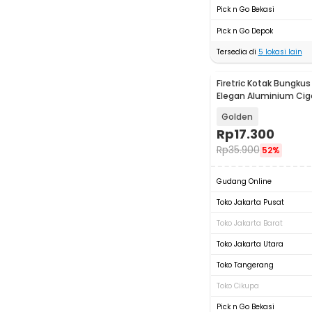
Pick n Go Bekasi
Pick n Go Depok
Tersedia di
5
lokasi lain
Firetric Kotak Bungkus
Elegan Aluminium Cig
- JD-EH006
Golden
Rp
17.300
Rp
35.900
52%
Gudang Online
Toko Jakarta Pusat
Toko Jakarta Barat
Toko Jakarta Utara
Toko Tangerang
Toko Cikupa
Pick n Go Bekasi