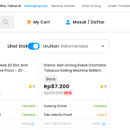
Service Center
How to buy
Order Tracki
Senin - Sabtu (09:00-20:00), Minggu/Libur Nasional (10:00-18:00), Tutup pada Idul Fitri, Idul Adha, Tahun Baru
Selengkapnya
Senin - Jumat (10:00-20:00), Sabtu - Minggu dan Libur Nasional (10:00-18:00), Tutup pada Idul Fitri, Idul Adha, Tahun Baru
Selengkapnya
My Cart
Masuk / Daftar
ngkapnya
Lihat Stok
Urutkan:
Rekomendasi
ngkapnya
ngkapnya
okok 20 Slot Anti
Firetric Alat Linting Rokok Otomatis
Senin - Sabtu (09:00-20:00), Minggu/Libur Nasional (10:00-18:00), Tutup pada Idul Fitri, Idul Adha, Tahun Baru
Selengkapnya
e Proof - JD-
Tobacco Rolling Machine 8x66mm
- H011
Senin - Sabtu (09:00-20:00), Minggu/Libur Nasional (10:00-18:00), Tutup pada Idul Fitri, Idul Adha, Tahun Baru
Selengkapnya
Black
Senin - Jumat (10:00-20:00), Sabtu - Minggu dan Libur Nasional (10:00-18:00), Tutup pada Idul Fitri, Idul Adha, Tahun Baru
Selengkapnya
Rp
87.200
5
5
Rp
133.900
35%
ngkapnya
Tersedia
Gudang Online
Tersedia
t
Tersedia
Toko Jakarta Pusat
Sisa 3
t
Habis
Toko Jakarta Barat
Habis