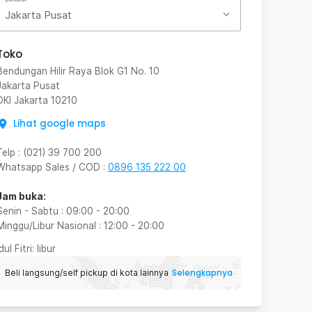
Jakarta Pusat
Toko
Bendungan Hilir Raya Blok G1 No. 10
Jakarta Pusat
DKI Jakarta
10210
Lihat google maps
Telp
:
(021) 39 700 200
Whatsapp Sales / COD
:
0896 135 222 00
Jam buka:
Senin - Sabtu
:
09:00
-
20:00
Minggu/Libur Nasional
:
12:00
-
20:00
Idul Fitri
: libur
Selengkapnya
Beli langsung/self pickup di kota lainnya