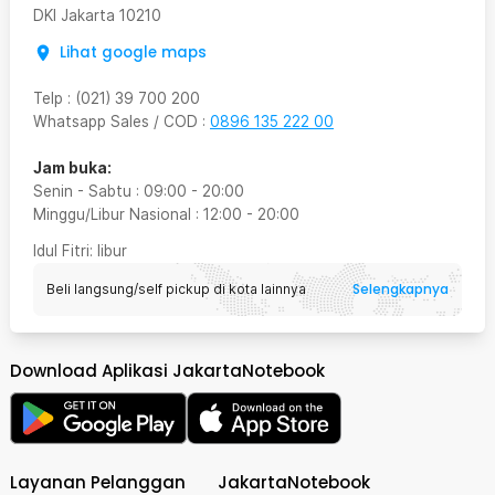
DKI Jakarta
10210
Lihat google maps
Telp
:
(021) 39 700 200
Whatsapp Sales / COD
:
0896 135 222 00
Jam buka:
Senin - Sabtu
:
09:00
-
20:00
Minggu/Libur Nasional
:
12:00
-
20:00
Idul Fitri
: libur
Selengkapnya
Beli langsung/self pickup di kota lainnya
Download Aplikasi JakartaNotebook
Layanan Pelanggan
JakartaNotebook