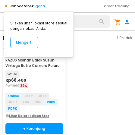
Jabodetabek
ganti
Order Tracking
Alat Kopi
Silakan ubah lokasi store sesuai
dengan lokasi Anda.
LELE BROTHER
1
Produk
Mengerti
Filter
Urutkan
RAZUS Mainan Balok Susun
Vintage Retro Camera Polaroid
Bricks Blok - XL6601
White
Rp
68.400
Rp
111.900
39%
Online
JKTP
JKTB
JKTU
TGR
CKP
PBKS
PDPK
Lihat Ketersediaan Stok
+ Keranjang