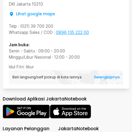
DKI Jakarta
10210
Lihat google maps
Telp
:
(021) 39 700 200
Whatsapp Sales / COD
:
0896 135 222 00
Jam buka:
Senin - Sabtu
:
09:00
-
20:00
Minggu/Libur Nasional
:
12:00
-
20:00
Idul Fitri
: libur
Selengkapnya
Beli langsung/self pickup di kota lainnya
Download Aplikasi JakartaNotebook
Layanan Pelanggan
JakartaNotebook