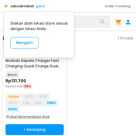
Jabodetabek
ganti
Order Tracking
Alat Kopi
Silakan ubah lokasi store sesuai
dengan lokasi Anda.
Mcdodo
1
Produk
Mengerti
Filter
Urutkan
Mcdodo Kepala Charger Fast
Charging Quick Charge Dual
Port USB 33 W - CH-092
Black
Rp
131.700
Rp
202.900
36%
Online
JKTP
JKTB
JKTU
TGR
CKP
PBKS
PDPK
Lihat Ketersediaan Stok
+ Keranjang