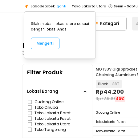
Jabodetabek
ganti
Toko Jakarta Utara
Toko Tangerang
Kategori
A
Silakan ubah lokasi store sesuai
Toko Cikupa
dengan lokasi Anda.
Pick n Go Jakarta Barat
Senin - J
MOTSUV
Mengerti
Pick n Go Bekasi
Senin - Jumat (08
Pick n Go Depok
Senin - Jumat (08
3
Produk
Toko Jakarta Pusat
Senin - Sabtu
MOTSUV Gigi Sprocket
Filter Produk
Toko Jakarta Barat
Senin - Sabtu
Chainring Aluminium 
104BCD
Toko Jakarta Utara
Black
38T
Toko Tangerang
Rp
44.200
Lokasi Barang
Rp
72.900
40%
Toko Cikupa
Gudang Online
Toko Cikupa
Pick n Go Jakarta Barat
Senin - J
Toko Jakarta Barat
Gudang Online
Pick n Go Bekasi
Senin - Jumat (08
Toko Jakarta Pusat
Toko Jakarta Pusat
Toko Jakarta Utara
Pick n Go Depok
Senin - Jumat (08
Toko Tangerang
Toko Jakarta Barat