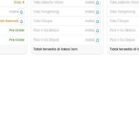
Sisa 4
Toko Jakarta Utara
Habis
Toko Jakarta Utar
Habis
Toko Tangerang
Habis
Toko Tangerang
On Restock
Toko Cikupa
Habis
Toko Cikupa
Pre Order
Pick n Go Bekasi
Habis
Pick n Go Bekasi
Pre Order
Pick n Go Depok
Habis
Pick n Go Depok
Tidak tersedia di lokasi lain
Tidak tersedia di l