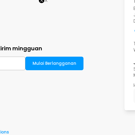
X
kirim mingguan
Mulai Berlangganan
ions