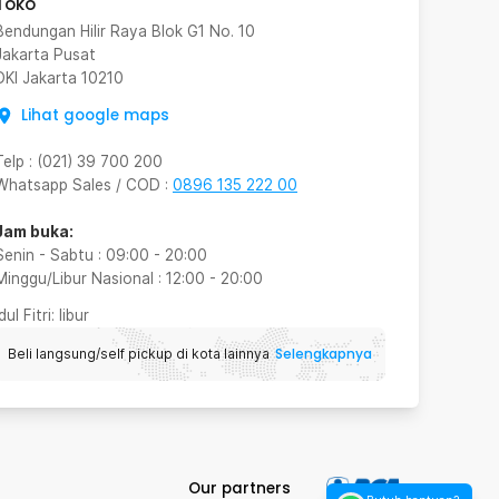
Toko
Bendungan Hilir Raya Blok G1 No. 10
Jakarta Pusat
DKI Jakarta
10210
Lihat google maps
Telp
:
(021) 39 700 200
Whatsapp Sales / COD
:
0896 135 222 00
Jam buka:
Senin - Sabtu
:
09:00
-
20:00
Minggu/Libur Nasional
:
12:00
-
20:00
Idul Fitri
: libur
Selengkapnya
Beli langsung/self pickup di kota lainnya
Our partners