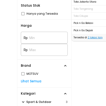
Toko Jakarta Utara
Status Stok
Toko Tangerang
Hanya yang Tersedia
Toko Cikupa
Pick n Go Bekasi
Harga
Pick n Go Depok
Tersedia di
2
lokasi lain
Rp
Min
Rp
Max
Brand
MOTSUV
Lihat Semua
Kategori
Sport & Outdoor
3