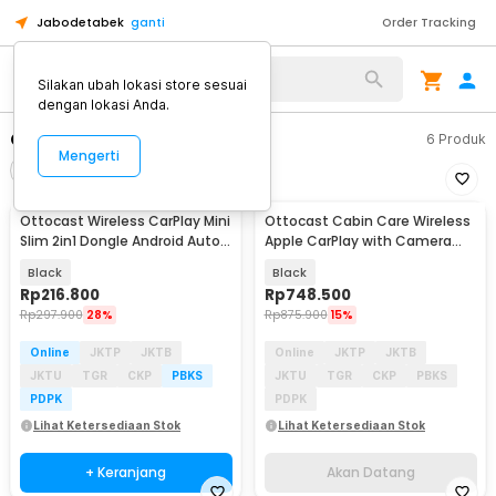
Jabodetabek
ganti
Order Tracking
Alat Kopi
Silakan ubah lokasi store sesuai
dengan lokasi Anda.
Ottocast
6
Produk
Mengerti
Filter
Urutkan
Ottocast Wireless CarPlay Mini
Ottocast Cabin Care Wireless
Akan Datang
Slim 2in1 Dongle Android Auto
Apple CarPlay with Camera
Adapter - CP88-T2
USB 1080P - CA520
Black
Black
Rp
216.800
Rp
748.500
Rp
297.900
28%
Rp
875.900
15%
Online
JKTP
JKTB
Online
JKTP
JKTB
JKTU
TGR
CKP
PBKS
JKTU
TGR
CKP
PBKS
PDPK
PDPK
Lihat Ketersediaan Stok
Lihat Ketersediaan Stok
+ Keranjang
Akan Datang