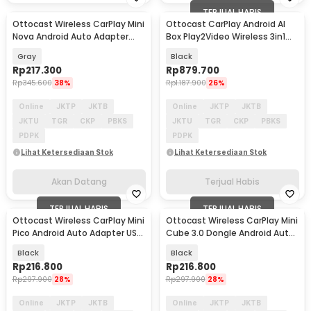
TERJUAL HABIS
Ottocast Wireless CarPlay Mini
Ottocast CarPlay Android AI
Akan Datang
Nova Android Auto Adapter
Box Play2Video Wireless 3in1
USB - CA530
Dongle USB - CA515-T
Gray
Black
Rp
217.300
Rp
879.700
Rp
345.600
38%
Rp
1.187.900
26%
Online
JKTP
JKTB
Online
JKTP
JKTB
JKTU
TGR
CKP
PBKS
JKTU
TGR
CKP
PBKS
PDPK
PDPK
Lihat Ketersediaan Stok
Lihat Ketersediaan Stok
Akan Datang
Terjual Habis
TERJUAL HABIS
TERJUAL HABIS
Ottocast Wireless CarPlay Mini
Ottocast Wireless CarPlay Mini
Pico Android Auto Adapter USB
Cube 3.0 Dongle Android Auto
- CA525
Adapter - CP88-T3
Black
Black
Rp
216.800
Rp
216.800
Rp
297.900
28%
Rp
297.900
28%
Online
JKTP
JKTB
Online
JKTP
JKTB