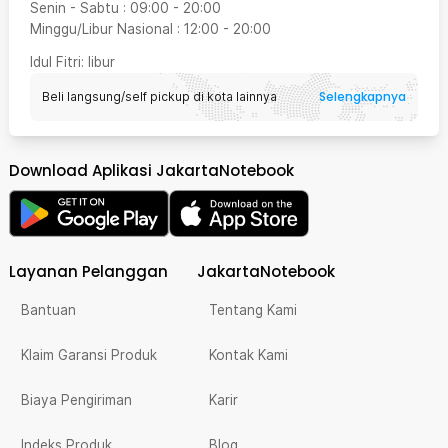
Senin - Sabtu
:
09:00
-
20:00
Minggu/Libur Nasional
:
12:00
-
20:00
Idul Fitri
: libur
Selengkapnya
Beli langsung/self pickup di kota lainnya
Download Aplikasi JakartaNotebook
Layanan Pelanggan
JakartaNotebook
Bantuan
Tentang Kami
Klaim Garansi Produk
Kontak Kami
Biaya Pengiriman
Karir
Indeks Produk
Blog