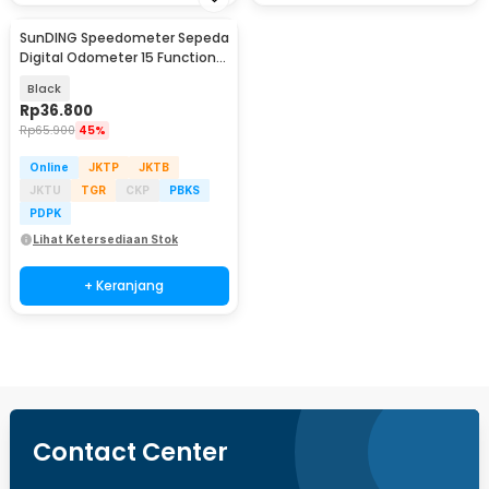
SunDING Speedometer Sepeda
Digital Odometer 15 Function
LCD Display - SD-548B
Black
Rp
36.800
Rp
65.900
45%
Online
JKTP
JKTB
JKTU
TGR
CKP
PBKS
PDPK
Lihat Ketersediaan Stok
+ Keranjang
Contact Center