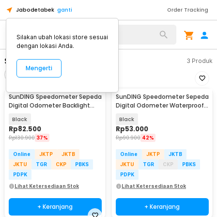
Jabodetabek
ganti
Order Tracking
Alat Kopi
Silakan ubah lokasi store sesuai
dengan lokasi Anda.
SunDING
3
Produk
Mengerti
Filter
Urutkan
SunDING Speedometer Sepeda
SunDING Speedometer Sepeda
Digital Odometer Backlight
Digital Odometer Waterproof -
LCD Waterproof - SD-563A
SD-581
Black
Black
Rp
82.500
Rp
53.000
Rp
130.900
37%
Rp
90.900
42%
Online
JKTP
JKTB
Online
JKTP
JKTB
JKTU
TGR
CKP
PBKS
JKTU
TGR
CKP
PBKS
PDPK
PDPK
Lihat Ketersediaan Stok
Lihat Ketersediaan Stok
+ Keranjang
+ Keranjang