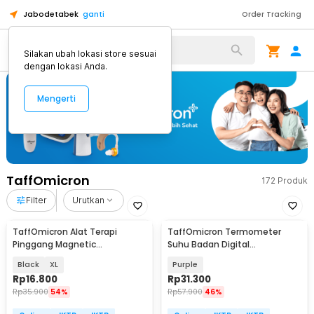
Jabodetabek
ganti
Order Tracking
Alat Kopi
Silakan ubah lokasi store sesuai
dengan lokasi Anda.
Mengerti
TaffOmicron
172
Produk
Filter
Urutkan
TaffOmicron Alat Terapi
TaffOmicron Termometer
Pinggang Magnetic
Suhu Badan Digital
Tourmaline Nylon
Thermogun Infrared Memory -
Black
XL
Purple
AD801
Rp
16.800
Rp
31.300
Rp
35.900
54%
Rp
57.900
46%