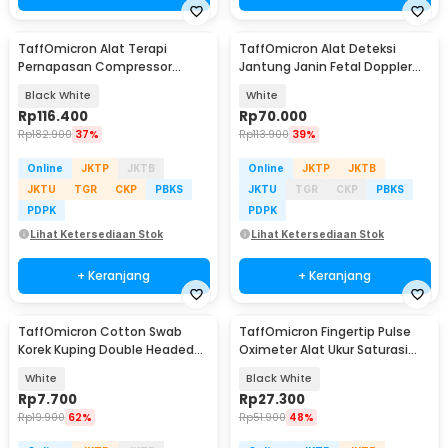
TaffOmicron Alat Terapi
TaffOmicron Alat Deteksi
Pernapasan Compressor
Jantung Janin Fetal Doppler
Nebulizer Inhaler - SZ5
Heartrate 3.0 MHz - JSL-T502
Black White
White
Rp
116.400
Rp
70.000
Rp
182.900
37%
Rp
113.900
39%
Online
JKTP
JKTB
Online
JKTP
JKTB
JKTU
TGR
CKP
PBKS
JKTU
TGR
CKP
PBKS
PDPK
PDPK
Lihat Ketersediaan Stok
Lihat Ketersediaan Stok
+ Keranjang
+ Keranjang
TaffOmicron Cotton Swab
TaffOmicron Fingertip Pulse
Korek Kuping Double Headed
Oximeter Alat Ukur Saturasi
Baby Ear 200 PCS - INU129
Oksigen Darah - AD901
White
Black White
Rp
7.700
Rp
27.300
Rp
19.900
62%
Rp
51.900
48%