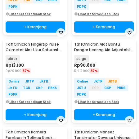
PDPK
PDPK
Lihat Ketersediaan Stok
Lihat Ketersediaan Stok
+ Keranjang
+ Keranjang
TaffOmicron Fingertip Pulse
TaffOmicron Alat Bantu
Oximeter Alat Ukur Saturasi
Dengar Hearing Aid Adjustable
Oksigen Darah - SMH-01
Rechargeable - JZ-1088F8
Black
Beige
Rp
13.100
Rp
90.800
Rp
29.900
57%
Rp
141.900
37%
Online
JKTP
JKTB
Online
JKTP
JKTB
JKTU
TGR
CKP
PBKS
JKTU
TGR
CKP
PBKS
PDPK
PDPK
Lihat Ketersediaan Stok
Lihat Ketersediaan Stok
+ Keranjang
+ Keranjang
TaffOmicron Kamera
TaffOmicron Manset
Pembersih Telinga Korek
Tensimeter Dewasa Universal