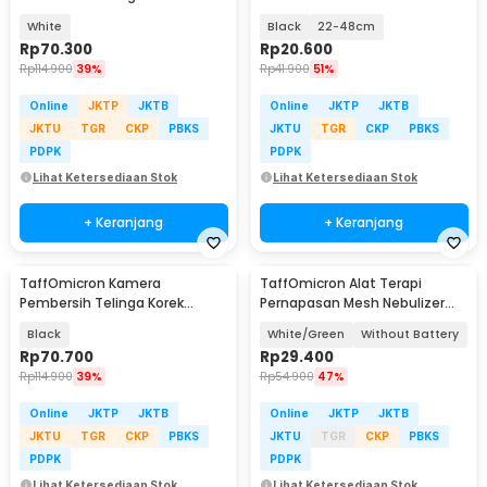
Kuping Endoscope HD WiFi -
Arm Cuff Replacement - B02
White
Black
22-48cm
NE6
Rp
70.300
Rp
20.600
Rp
114.900
39%
Rp
41.900
51%
Online
JKTP
JKTB
Online
JKTP
JKTB
JKTU
TGR
CKP
PBKS
JKTU
TGR
CKP
PBKS
PDPK
PDPK
Lihat Ketersediaan Stok
Lihat Ketersediaan Stok
+ Keranjang
+ Keranjang
TaffOmicron Kamera
TaffOmicron Alat Terapi
Pembersih Telinga Korek
Pernapasan Mesh Nebulizer
Kuping Endoscope HD WiFi -
Inhaler Atomizer - JSL-W303
Black
White/Green
Without Battery
NE6
Rp
70.700
Rp
29.400
Rp
114.900
39%
Rp
54.900
47%
Online
JKTP
JKTB
Online
JKTP
JKTB
JKTU
TGR
CKP
PBKS
JKTU
TGR
CKP
PBKS
PDPK
PDPK
Lihat Ketersediaan Stok
Lihat Ketersediaan Stok