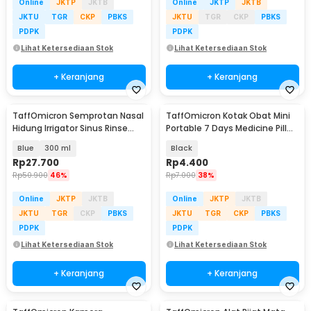
Online
JKTP
JKTB
Online
JKTP
JKTB
JKTU
TGR
CKP
PBKS
JKTU
TGR
CKP
PBKS
PDPK
PDPK
Lihat Ketersediaan Stok
Lihat Ketersediaan Stok
+ Keranjang
+ Keranjang
TaffOmicron Semprotan Nasal
TaffOmicron Kotak Obat Mini
Hidung Irrigator Sinus Rinse
Portable 7 Days Medicine Pill
Control Clean - Jn22
Box - TN-7
Blue
300 ml
Black
Rp
27.700
Rp
4.400
Rp
50.900
46%
Rp
7.000
38%
Online
JKTP
JKTB
Online
JKTP
JKTB
JKTU
TGR
CKP
PBKS
JKTU
TGR
CKP
PBKS
PDPK
PDPK
Lihat Ketersediaan Stok
Lihat Ketersediaan Stok
+ Keranjang
+ Keranjang