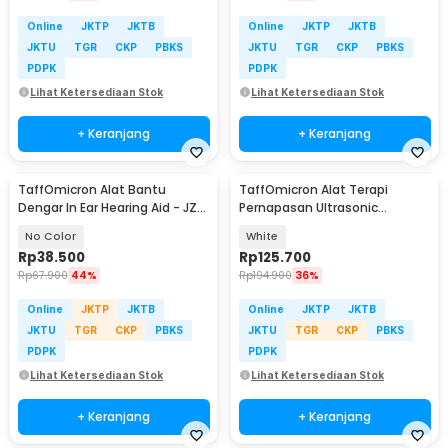
Online
JKTP
JKTB
Online
JKTP
JKTB
JKTU
TGR
CKP
PBKS
JKTU
TGR
CKP
PBKS
PDPK
PDPK
Lihat Ketersediaan Stok
Lihat Ketersediaan Stok
+ Keranjang
+ Keranjang
TaffOmicron Alat Bantu
TaffOmicron Alat Terapi
Dengar In Ear Hearing Aid - JZ-
Pernapasan Ultrasonic
1088H
Nebulizer Atomizer - MY-520A
No Color
White
Rp
38.500
Rp
125.700
Rp
67.900
44%
Rp
194.900
36%
Online
JKTP
JKTB
Online
JKTP
JKTB
JKTU
TGR
CKP
PBKS
JKTU
TGR
CKP
PBKS
PDPK
PDPK
Lihat Ketersediaan Stok
Lihat Ketersediaan Stok
+ Keranjang
+ Keranjang