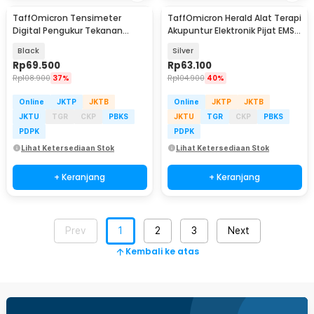
TaffOmicron Tensimeter
TaffOmicron Herald Alat Terapi
Digital Pengukur Tekanan
Akupuntur Elektronik Pijat EMS
Darah English Voice - A01
4 Pad - SY-D3
Black
Silver
Rp
69.500
Rp
63.100
Rp
108.900
37%
Rp
104.900
40%
Online
JKTP
JKTB
Online
JKTP
JKTB
JKTU
TGR
CKP
PBKS
JKTU
TGR
CKP
PBKS
PDPK
PDPK
Lihat Ketersediaan Stok
Lihat Ketersediaan Stok
+ Keranjang
+ Keranjang
Prev
1
2
3
Next
Kembali ke atas