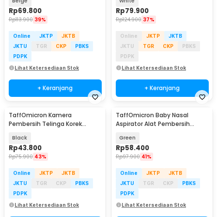
Beige
White
Rp
69.800
Rp
79.900
Rp
113.900
39%
Rp
124.900
37%
Online
JKTP
JKTB
Online
JKTP
JKTB
JKTU
TGR
CKP
PBKS
JKTU
TGR
CKP
PBKS
PDPK
PDPK
Lihat Ketersediaan Stok
Lihat Ketersediaan Stok
+ Keranjang
+ Keranjang
TaffOmicron Kamera
TaffOmicron Baby Nasal
Pembersih Telinga Korek
Aspirator Alat Pembersih
Kuping Endoscope HD USB -
Hidung Bayi - HD-8031
Black
Green
EU-0
Rp
43.800
Rp
58.400
Rp
75.900
43%
Rp
97.900
41%
Online
JKTP
JKTB
Online
JKTP
JKTB
JKTU
TGR
CKP
PBKS
JKTU
TGR
CKP
PBKS
PDPK
PDPK
Lihat Ketersediaan Stok
Lihat Ketersediaan Stok