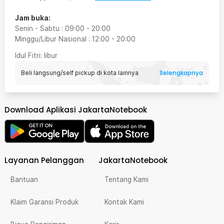
Jam buka:
Senin - Sabtu
:
09:00
-
20:00
Minggu/Libur Nasional
:
12:00
-
20:00
Idul Fitri
: libur
Selengkapnya
Beli langsung/self pickup di kota lainnya
Download Aplikasi JakartaNotebook
Layanan Pelanggan
JakartaNotebook
Bantuan
Tentang Kami
Klaim Garansi Produk
Kontak Kami