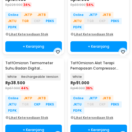
Rp
228.900
34%
Rp
33.900
54%
Online
JKTP
JKTB
Online
JKTP
JKTB
JKTU
TGR
CKP
PBKS
JKTU
TGR
CKP
PBKS
PDPK
PDPK
Lihat Ketersediaan Stok
Lihat Ketersediaan Stok
+ Keranjang
+ Keranjang
TaffOmicron Termometer
TaffOmicron Alat Terapi
Suhu Badan Digital
Pernapasan Compressor
Thermogun Infrared Dual Mode
Nebulizer Inhaler - JSL-W310
White
Rechargeable Version
White
- AD811
Rp
38.500
Rp
91.000
Rp
67.900
44%
Rp
141.900
36%
Online
JKTP
JKTB
Online
JKTP
JKTB
JKTU
TGR
CKP
PBKS
JKTU
TGR
CKP
PBKS
PDPK
PDPK
Lihat Ketersediaan Stok
Lihat Ketersediaan Stok
+ Keranjang
+ Keranjang