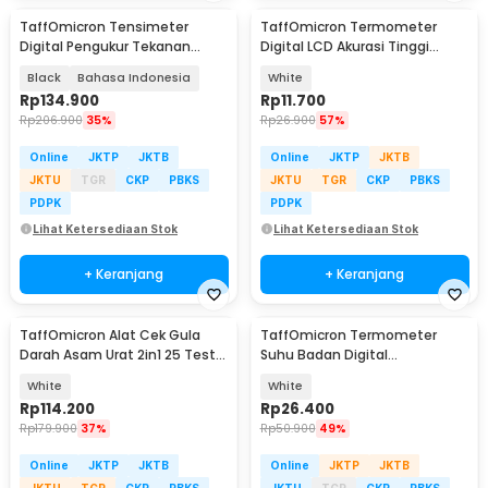
TaffOmicron Tensimeter
TaffOmicron Termometer
Digital Pengukur Tekanan
Digital LCD Akurasi Tinggi
Darah Wrist Monitor - RZ-204
Beeper Oral Ketiak - KT-DT4B
Black
Bahasa Indonesia
White
Rp
134.900
Rp
11.700
Rp
206.900
35%
Rp
26.900
57%
Online
JKTP
JKTB
Online
JKTP
JKTB
JKTU
TGR
CKP
PBKS
JKTU
TGR
CKP
PBKS
PDPK
PDPK
Lihat Ketersediaan Stok
Lihat Ketersediaan Stok
+ Keranjang
+ Keranjang
TaffOmicron Alat Cek Gula
TaffOmicron Termometer
Darah Asam Urat 2in1 25 Test
Suhu Badan Digital
Strips - T3
Thermogun Infrared Memory -
White
White
FTW01
Rp
114.200
Rp
26.400
Rp
179.900
37%
Rp
50.900
49%
Online
JKTP
JKTB
Online
JKTP
JKTB
JKTU
TGR
CKP
PBKS
JKTU
TGR
CKP
PBKS