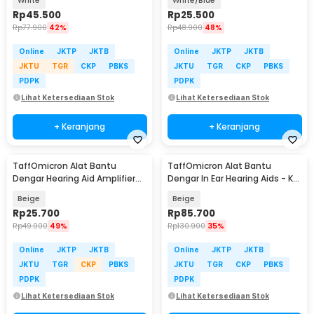
White
White/Blue
Rp
45.500
Rp
25.500
Rp
77.900
42%
Rp
48.900
48%
Online
JKTP
JKTB
Online
JKTP
JKTB
JKTU
TGR
CKP
PBKS
JKTU
TGR
CKP
PBKS
PDPK
PDPK
Lihat Ketersediaan Stok
Lihat Ketersediaan Stok
+ Keranjang
+ Keranjang
TaffOmicron Alat Bantu
TaffOmicron Alat Bantu
Dengar Hearing Aid Amplifier
Dengar In Ear Hearing Aids - K-
Telinga Earphone - JZ-1088A
88
Beige
Beige
Rp
25.700
Rp
85.700
Rp
49.900
49%
Rp
130.900
35%
Online
JKTP
JKTB
Online
JKTP
JKTB
JKTU
TGR
CKP
PBKS
JKTU
TGR
CKP
PBKS
PDPK
PDPK
Lihat Ketersediaan Stok
Lihat Ketersediaan Stok