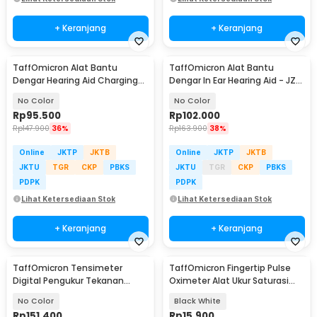
+ Keranjang
+ Keranjang
TaffOmicron Alat Bantu
TaffOmicron Alat Bantu
Dengar Hearing Aid Charging
Dengar In Ear Hearing Aid - JZ-
Station - JZ-1088F2
1088A1
No Color
No Color
Rp
95.500
Rp
102.000
Rp
147.900
36%
Rp
163.900
38%
Online
JKTP
JKTB
Online
JKTP
JKTB
JKTU
TGR
CKP
PBKS
JKTU
TGR
CKP
PBKS
PDPK
PDPK
Lihat Ketersediaan Stok
Lihat Ketersediaan Stok
+ Keranjang
+ Keranjang
TaffOmicron Tensimeter
TaffOmicron Fingertip Pulse
Digital Pengukur Tekanan
Oximeter Alat Ukur Saturasi
Darah Bahasa Indonesia -
Oksigen Darah - AD902
No Color
Black White
RAK289
Rp
151.400
Rp
15.900