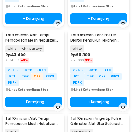
Lihat Ketersediaan Stok
Lihat Ketersediaan Stok
+ Keranjang
+ Keranjang
TaffOmicron Alat Terapi
TaffOmicron Tensimeter
Pernapasan Mesh Nebulizer
Digital Pengukur Tekanan
Inhaler Atomizer - JSL-W303
Darah Indonesia Voice - BW-
White
With Battery
White
3205
Rp
43.400
Rp
68.300
Rp
74.900
43%
Rp
111.900
39%
Online
JKTP
JKTB
Online
JKTP
JKTB
JKTU
TGR
CKP
PBKS
JKTU
TGR
CKP
PBKS
PDPK
PDPK
Lihat Ketersediaan Stok
Lihat Ketersediaan Stok
+ Keranjang
+ Keranjang
TaffOmicron Alat Terapi
TaffOmicron Fingertip Pulse
Pernapasan Mesh Nebulizer
Oximeter Alat Ukur Saturasi
Inhaler Atomizer - JSL-W301
Oksigen Darah - LK88