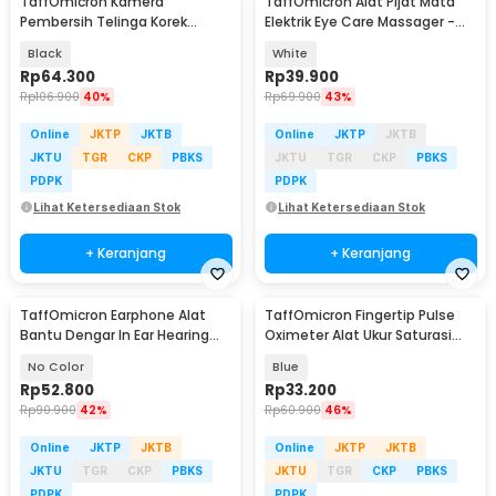
TaffOmicron Kamera
TaffOmicron Alat Pijat Mata
Pembersih Telinga Korek
Elektrik Eye Care Massager -
Kuping Endoscope HD WiFi -
XTK-018
Black
White
NE3
Rp
64.300
Rp
39.900
Rp
106.900
40%
Rp
69.900
43%
Online
JKTP
JKTB
Online
JKTP
JKTB
JKTU
TGR
CKP
PBKS
JKTU
TGR
CKP
PBKS
PDPK
PDPK
Lihat Ketersediaan Stok
Lihat Ketersediaan Stok
+ Keranjang
+ Keranjang
TaffOmicron Earphone Alat
TaffOmicron Fingertip Pulse
Bantu Dengar In Ear Hearing
Oximeter Alat Ukur Saturasi
Aid 129dB - F-139
Oksigen Darah - A6
No Color
Blue
Rp
52.800
Rp
33.200
Rp
90.900
42%
Rp
60.900
46%
Online
JKTP
JKTB
Online
JKTP
JKTB
JKTU
TGR
CKP
PBKS
JKTU
TGR
CKP
PBKS
PDPK
PDPK