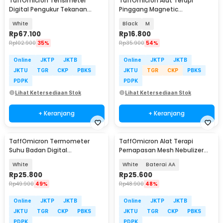
TaffOmicron Tensimeter
TaffOmicron Alat Terapi
Digital Pengukur Tekanan
Pinggang Magnetic
Darah Dual Power - BW-3205
Tourmaline Nylon
White
Black
M
Rp
67.100
Rp
16.800
Rp
102.900
35%
Rp
35.900
54%
Online
JKTP
JKTB
Online
JKTP
JKTB
JKTU
TGR
CKP
PBKS
JKTU
TGR
CKP
PBKS
PDPK
PDPK
Lihat Ketersediaan Stok
Lihat Ketersediaan Stok
+ Keranjang
+ Keranjang
TaffOmicron Termometer
TaffOmicron Alat Terapi
Suhu Badan Digital
Pernapasan Mesh Nebulizer
Thermogun Infrared Dual Mode
Inhaler Atomizer - JSL-W302
White
White
Baterai AA
- IR-FM01
Rp
25.800
Rp
25.600
Rp
49.900
49%
Rp
48.900
48%
Online
JKTP
JKTB
Online
JKTP
JKTB
JKTU
TGR
CKP
PBKS
JKTU
TGR
CKP
PBKS
PDPK
PDPK