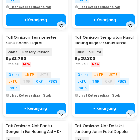
Lihat Ketersediaan Stok
Lihat Ketersediaan Stok
+ Keranjang
+ Keranjang
TaffOmicron Termometer
TaffOmicron Semprotan Nasal
Suhu Badan Digital
Hidung Irrigator Sinus Rinse
Thermogun Infrared Dual Mode
Control Clean - Jn22
White
Battery Version
Blue
500 ml
- AD811
Rp
32.700
Rp
28.300
Rp
59.900
46%
Rp
52.900
47%
Online
JKTP
JKTB
Online
JKTP
JKTB
JKTU
TGR
CKP
PBKS
JKTU
TGR
CKP
PBKS
PDPK
PDPK
Lihat Ketersediaan Stok
Lihat Ketersediaan Stok
+ Keranjang
+ Keranjang
TaffOmicron Alat Bantu
TaffOmicron Alat Deteksi
Dengar In Ear Hearing Aid - K-
Jantung Janin Fetal Doppler
88U
Heartrate Monitor - JSL-T501U