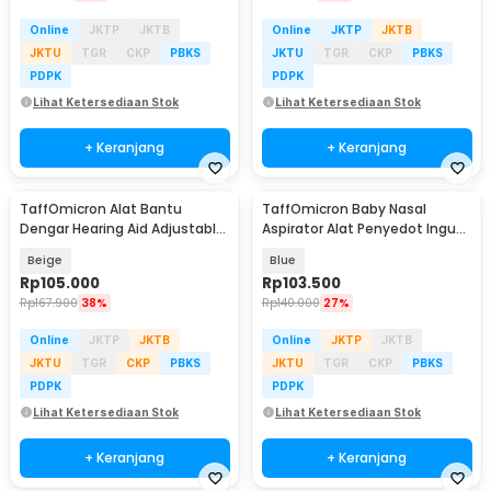
Online
JKTP
JKTB
Online
JKTP
JKTB
JKTU
TGR
CKP
PBKS
JKTU
TGR
CKP
PBKS
PDPK
PDPK
Lihat Ketersediaan Stok
Lihat Ketersediaan Stok
+ Keranjang
+ Keranjang
TaffOmicron Alat Bantu
TaffOmicron Baby Nasal
Dengar Hearing Aid Adjustable
Aspirator Alat Penyedot Ingus
Rechargeable - X-08
6 Level 500mAh - ZLY-018
Beige
Blue
Rp
105.000
Rp
103.500
Rp
167.900
38%
Rp
140.000
27%
Online
JKTP
JKTB
Online
JKTP
JKTB
JKTU
TGR
CKP
PBKS
JKTU
TGR
CKP
PBKS
PDPK
PDPK
Lihat Ketersediaan Stok
Lihat Ketersediaan Stok
+ Keranjang
+ Keranjang