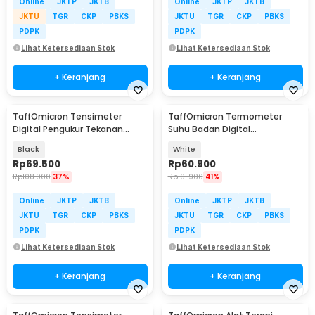
Online
JKTP
JKTB
Online
JKTP
JKTB
JKTU
TGR
CKP
PBKS
JKTU
TGR
CKP
PBKS
PDPK
PDPK
Lihat Ketersediaan Stok
Lihat Ketersediaan Stok
+ Keranjang
+ Keranjang
TaffOmicron Tensimeter
TaffOmicron Termometer
Digital Pengukur Tekanan
Suhu Badan Digital
Darah Indonesia Voice - A01
Thermogun Infrared Memory -
Black
White
F02
Rp
69.500
Rp
60.900
Rp
108.900
37%
Rp
101.900
41%
Online
JKTP
JKTB
Online
JKTP
JKTB
JKTU
TGR
CKP
PBKS
JKTU
TGR
CKP
PBKS
PDPK
PDPK
Lihat Ketersediaan Stok
Lihat Ketersediaan Stok
+ Keranjang
+ Keranjang