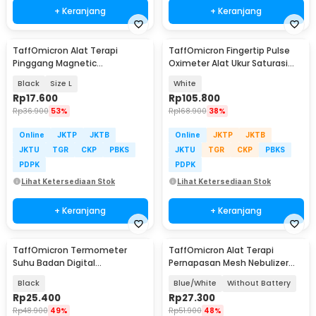
+ Keranjang
+ Keranjang
TaffOmicron Alat Terapi
TaffOmicron Fingertip Pulse
Pinggang Magnetic
Oximeter Alat Ukur Saturasi
Tourmaline Nylon
Oksigen Darah - YK-80B
Black
Size L
White
Rp
17.600
Rp
105.800
Rp
36.900
53%
Rp
168.900
38%
Online
JKTP
JKTB
Online
JKTP
JKTB
JKTU
TGR
CKP
PBKS
JKTU
TGR
CKP
PBKS
PDPK
PDPK
Lihat Ketersediaan Stok
Lihat Ketersediaan Stok
+ Keranjang
+ Keranjang
TaffOmicron Termometer
TaffOmicron Alat Terapi
Suhu Badan Digital
Pernapasan Mesh Nebulizer
Thermogun Infrared Dual Mode
Portable Inhaler - JSL-W302
Black
Blue/White
Without Battery
- IR-FM01
Rp
25.400
Rp
27.300
Rp
48.900
49%
Rp
51.900
48%