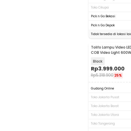
Toko Cikupa
Pick n Go Bekasi
Pick n Go Depok
Tidak tersedia di lokasi lai
Tolifo Lampu Video LE
COB Video Light 600W
600B PRO
Black
Rp
3.999.000
Rp
5.318.900
25%
Gudang Online
Toko Jakarta Pusat
Toko Jakarta Barat
Toko Jakarta Utara
Toko Tangerang