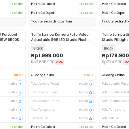
Pre Order
Pick n Go Bekasi
Pre Order
Pick n Go Bekasi
Pre Order
Pick n Go Depok
Pre Order
Pick n Go Depok
n
Tidak tersedia di lokasi lain
Tidak tersedia di l
D Portabel
Tolifo Lampu Kamera Foto Video
Tolifo Lampu L
135W 6500K -
Adjustable RGB LED Studio Flash
Studio Fill Ligh
100W - GK-S100RGB
PT-176S
Black
Black
Rp
1.999.000
Rp
179.900
Rp
2.658.900
Rp
274.900
25%
35
Sisa 1
Gudang Online
Sisa 4
Gudang Online
Habis
Toko Jakarta Pusat
Habis
Toko Jakarta Pusa
Habis
Toko Jakarta Barat
Habis
Toko Jakarta Bara
Habis
Toko Jakarta Utara
Habis
Toko Jakarta Utar
Habis
Toko Tangerang
Habis
Toko Tangerang
Habis
Toko Cikupa
Habis
Toko Cikupa
Pre Order
Pick n Go Bekasi
Pre Order
Pick n Go Bekasi