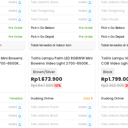
Habis
Toko Jakarta Utara
Habis
Toko Jakarta Utar
Habis
Toko Tangerang
Habis
Toko Tangerang
Habis
Toko Cikupa
Habis
Toko Cikupa
Pre Order
Pick n Go Bekasi
Pre Order
Pick n Go Bekasi
Pre Order
Pick n Go Depok
Pre Order
Pick n Go Depok
n
Tidak tersedia di lokasi lain
Tidak tersedia di l
 Mini Bowens
Tolifo Lampu Palm LED RGBWW Mini
Tolifo Lampu 
2700-6500K
Bowens Video Light 2700-6500K
COB Video Lig
100W - PL-100RGB
180W - X-180R
Brown/Silver
Black
Rp
1.673.900
Rp
1.799.0
Rp
1.847.900
Rp
2.392.900
10%
2
Tersedia
Gudang Online
Sisa 5
Gudang Online
Habis
Toko Jakarta Pusat
Habis
Toko Jakarta Pusa
Habis
Toko Jakarta Barat
Habis
Toko Jakarta Bara
Habis
Toko Jakarta Utara
Habis
Toko Jakarta Utar