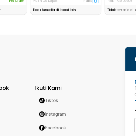
Pre Order
Pick n Go Depok
Habis
Pick n Go Depok
n
Tidak tersedia di lokasi lain
Tidak tersedia di l
ook
Ikuti Kami
Tiktok
Instagram
Facebook