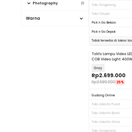
Photography
21
Toko Tangerang
Toko Cikupa
Warna
Pick n Go Bekasi
Pick n Go Depok
Tidak tersedia di lokasi lai
Tolifo Lampu Video LE
COB Video Light 400W
KW-500B PRO
Gray
Rp
2.699.000
Rp
3.589.900
25%
Gudang Online
Toko Jakarta Pusat
Toko Jakarta Barat
Toko Jakarta Utara
Toko Tangerang