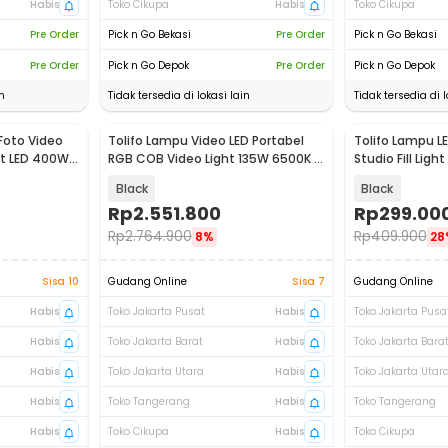
Habis
Toko Cikupa
Habis
Toko Cikupa
Pre Order
Pick n Go Bekasi
Pre Order
Pick n Go Bekasi
Pre Order
Pick n Go Depok
Pre Order
Pick n Go Depok
n
Tidak tersedia di lokasi lain
Tidak tersedia di l
Foto Video
Tolifo Lampu Video LED Portabel
Tolifo Lampu L
ht LED 400W -
RGB COB Video Light 135W 6500K -
Studio Fill Lig
SK-135VR
PT-15B PRO II
Black
Black
Rp
2.551.800
Rp
299.00
Rp
2.764.900
Rp
409.900
8%
28
Sisa 10
Gudang Online
Sisa 7
Gudang Online
Habis
Toko Jakarta Pusat
Habis
Toko Jakarta Pusa
Habis
Toko Jakarta Barat
Habis
Toko Jakarta Bara
Habis
Toko Jakarta Utara
Habis
Toko Jakarta Utar
Habis
Toko Tangerang
Habis
Toko Tangerang
Habis
Toko Cikupa
Habis
Toko Cikupa