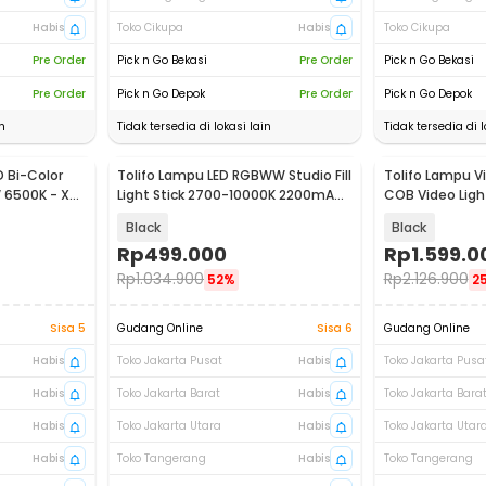
Habis
Toko Cikupa
Habis
Toko Cikupa
Pre Order
Pick n Go Bekasi
Pre Order
Pick n Go Bekasi
Pre Order
Pick n Go Depok
Pre Order
Pick n Go Depok
n
Tidak tersedia di lokasi lain
Tidak tersedia di l
D Bi-Color
Tolifo Lampu LED RGBWW Studio Fill
Tolifo Lampu Vi
 6500K - X-
Light Stick 2700-10000K 2200mAh
COB Video Ligh
30W - ST-30RGB
220B PRO
Black
Black
Rp
499.000
Rp
1.599.0
Rp
1.034.900
Rp
2.126.900
52%
2
Sisa 5
Gudang Online
Sisa 6
Gudang Online
Habis
Toko Jakarta Pusat
Habis
Toko Jakarta Pusa
Habis
Toko Jakarta Barat
Habis
Toko Jakarta Bara
Habis
Toko Jakarta Utara
Habis
Toko Jakarta Utar
Habis
Toko Tangerang
Habis
Toko Tangerang