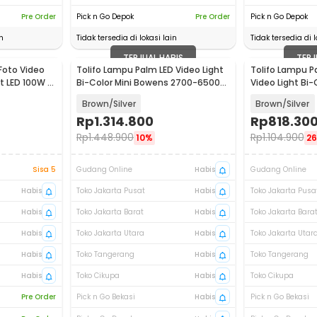
Pre Order
Pick n Go Depok
Pre Order
Pick n Go Depok
n
Tidak tersedia di lokasi lain
Tidak tersedia di l
TERJUAL HABIS
TERJ
Foto Video
Tolifo Lampu Palm LED Video Light
Tolifo Lampu P
t LED 100W -
Bi-Color Mini Bowens 2700-6500K
Video Light Bi
100W - PL-100B
60W - PL-60B
Brown/Silver
Brown/Silver
Rp
1.314.800
Rp
818.30
Rp
1.448.900
Rp
1.104.900
10%
2
Sisa 5
Gudang Online
Habis
Gudang Online
Habis
Toko Jakarta Pusat
Habis
Toko Jakarta Pusa
Habis
Toko Jakarta Barat
Habis
Toko Jakarta Bara
Habis
Toko Jakarta Utara
Habis
Toko Jakarta Utar
Habis
Toko Tangerang
Habis
Toko Tangerang
Habis
Toko Cikupa
Habis
Toko Cikupa
Pre Order
Pick n Go Bekasi
Habis
Pick n Go Bekasi