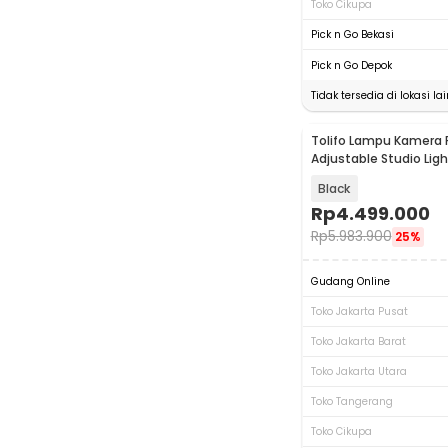
Toko Cikupa
Pick n Go Bekasi
Pick n Go Depok
Tidak tersedia di lokasi lai
Tolifo Lampu Kamera 
Adjustable Studio Lig
GK-Panel 400B
Black
Rp
4.499.000
Rp
5.983.900
25%
Gudang Online
Toko Jakarta Pusat
Toko Jakarta Barat
Toko Jakarta Utara
Toko Tangerang
Toko Cikupa