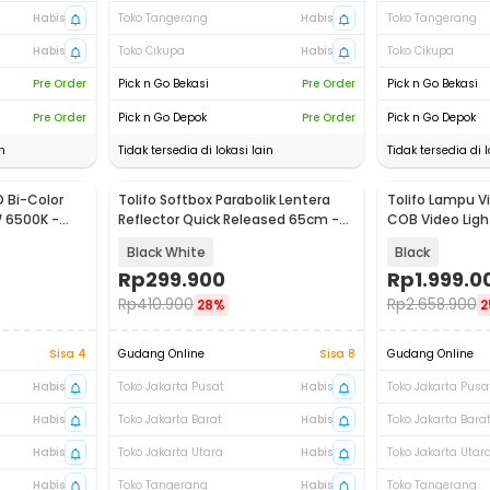
Habis
Toko Tangerang
Habis
Toko Tangerang
Habis
Toko Cikupa
Habis
Toko Cikupa
Pre Order
Pick n Go Bekasi
Pre Order
Pick n Go Bekasi
Pre Order
Pick n Go Depok
Pre Order
Pick n Go Depok
n
Tidak tersedia di lokasi lain
Tidak tersedia di l
D Bi-Color
Tolifo Softbox Parabolik Lentera
Tolifo Lampu Vi
 6500K -
Reflector Quick Released 65cm -
COB Video Lig
LKD-65
350W - X-350B
Black White
Black
Rp
299.900
Rp
1.999.0
Rp
410.900
Rp
2.658.900
28%
2
Sisa 4
Gudang Online
Sisa 8
Gudang Online
Habis
Toko Jakarta Pusat
Habis
Toko Jakarta Pusa
Habis
Toko Jakarta Barat
Habis
Toko Jakarta Bara
Habis
Toko Jakarta Utara
Habis
Toko Jakarta Utar
Habis
Toko Tangerang
Habis
Toko Tangerang