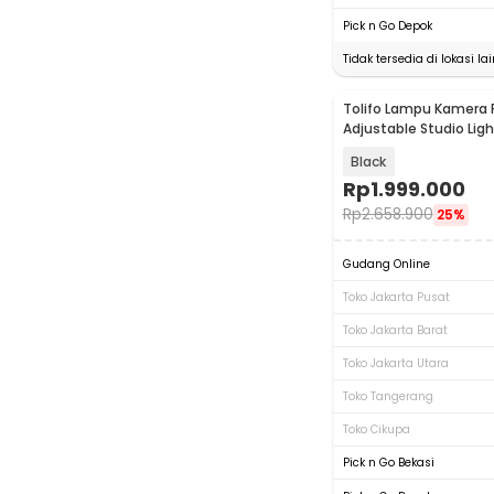
Pick n Go Depok
Tidak tersedia di lokasi lai
Tolifo Lampu Kamera 
Adjustable Studio Ligh
GK-S100B PRO
Black
Rp
1.999.000
Rp
2.658.900
25%
Gudang Online
Toko Jakarta Pusat
Toko Jakarta Barat
Toko Jakarta Utara
Toko Tangerang
Toko Cikupa
Pick n Go Bekasi