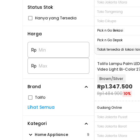
Toko Jakarta Utara
Status Stok
Toko Tangerang
Hanya yang Tersedia
Toko Cikupa
Pick n Go Bekasi
Harga
Pick n Go Depok
Tidak tersedia di lokasi lai
Rp
Min
Tolifo Lampu Palm LED
Rp
Max
Video Light Bi-Color 
200W - PL-200BAC
Brown/Silver
Rp
1.347.500
Brand
Rp
1.484.900
10%
Tolifo
Lihat Semua
Gudang Online
Toko Jakarta Pusat
Kategori
Toko Jakarta Barat
Home Appliance
9
Toko Jakarta Utara