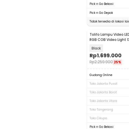
Pick n Go Bekasi
Pick n Go Depok
Tidak tersedia di lokasi lai
Tolifo Lampu Video LE
RGB COB Video Light 
SK-135FR
Black
Rp
1.699.000
Rp
2.259.900
25%
Gudang Online
Toko Jakarta Pusat
Toko Jakarta Barat
Toko Jakarta Utara
Toko Tangerang
Toko Cikupa
Pick n Go Bekasi