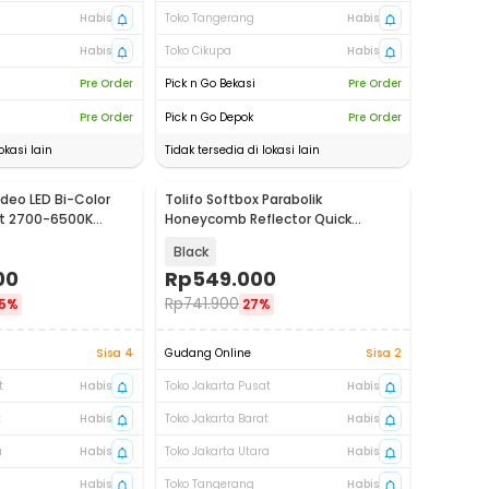
Habis
Toko Tangerang
Habis
Habis
Toko Cikupa
Habis
Pre Order
Pick n Go Bekasi
Pre Order
Pre Order
Pick n Go Depok
Pre Order
okasi lain
Tidak tersedia di lokasi lain
deo LED Bi-Color
Tolifo Softbox Parabolik
ht 2700-6500K
Honeycomb Reflector Quick
 PRO
Released 90cm - LKP-90
Black
00
Rp
549.000
Rp
741.900
5%
27%
Sisa 4
Gudang Online
Sisa 2
t
Habis
Toko Jakarta Pusat
Habis
t
Habis
Toko Jakarta Barat
Habis
a
Habis
Toko Jakarta Utara
Habis
Habis
Toko Tangerang
Habis