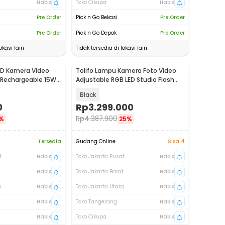
Habis
Toko Cikupa
Habis
Pre Order
Pick n Go Bekasi
Pre Order
Pre Order
Pick n Go Depok
Pre Order
okasi lain
Tidak tersedia di lokasi lain
ED Kamera Video
Tolifo Lampu Kamera Foto Video
ht Rechargeable 15W -
Adjustable RGB LED Studio Flash
150W - GK-S150RGB
Black
0
Rp
3.299.000
Rp
4.387.900
%
25%
Tersedia
Gudang Online
Sisa 4
t
Habis
Toko Jakarta Pusat
Habis
t
Habis
Toko Jakarta Barat
Habis
a
Habis
Toko Jakarta Utara
Habis
Habis
Toko Tangerang
Habis
Habis
Toko Cikupa
Habis