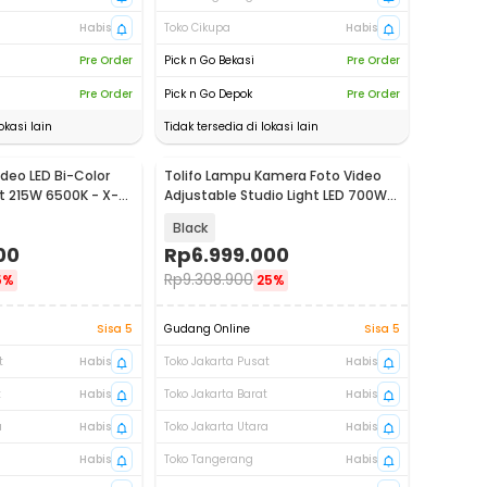
Habis
Toko Cikupa
Habis
Pre Order
Pick n Go Bekasi
Pre Order
Pre Order
Pick n Go Depok
Pre Order
okasi lain
Tidak tersedia di lokasi lain
deo LED Bi-Color
Tolifo Lampu Kamera Foto Video
t 215W 6500K - X-
Adjustable Studio Light LED 700W -
GK-Panel 700B
Black
00
Rp
6.999.000
Rp
9.308.900
5%
25%
Sisa 5
Gudang Online
Sisa 5
t
Habis
Toko Jakarta Pusat
Habis
t
Habis
Toko Jakarta Barat
Habis
a
Habis
Toko Jakarta Utara
Habis
Habis
Toko Tangerang
Habis