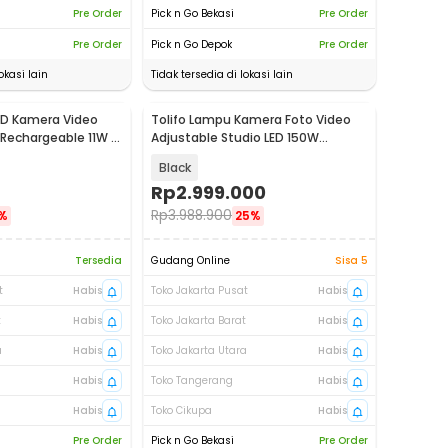
Pre Order
Pick n Go Bekasi
Pre Order
Pre Order
Pick n Go Depok
Pre Order
okasi lain
Tidak tersedia di lokasi lain
ED Kamera Video
Tolifo Lampu Kamera Foto Video
t Rechargeable 11W -
Adjustable Studio LED 150W
15000LM - GK-S150B PRO
Black
Rp
2.999.000
Rp
3.988.900
%
25%
Tersedia
Gudang Online
Sisa 5
t
Habis
Toko Jakarta Pusat
Habis
t
Habis
Toko Jakarta Barat
Habis
a
Habis
Toko Jakarta Utara
Habis
Habis
Toko Tangerang
Habis
Habis
Toko Cikupa
Habis
Pre Order
Pick n Go Bekasi
Pre Order