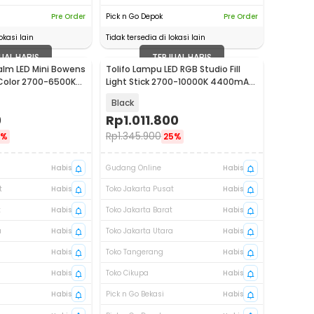
Pre Order
Pick n Go Depok
Pre Order
okasi lain
Tidak tersedia di lokasi lain
UAL HABIS
TERJUAL HABIS
alm LED Mini Bowens
Tolifo Lampu LED RGB Studio Fill
-Color 2700-6500K
Light Stick 2700-10000K 4400mAh
60W - ST-60RGB
Black
0
Rp
1.011.800
Rp
1.345.900
6%
25%
Habis
Gudang Online
Habis
t
Habis
Toko Jakarta Pusat
Habis
t
Habis
Toko Jakarta Barat
Habis
a
Habis
Toko Jakarta Utara
Habis
Habis
Toko Tangerang
Habis
Habis
Toko Cikupa
Habis
Habis
Pick n Go Bekasi
Habis