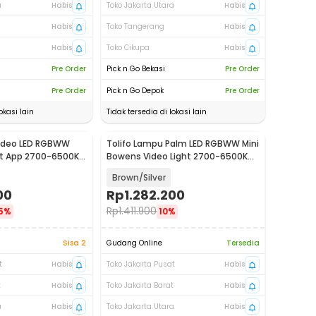
a
Habis
Toko Jakarta Utara
Habis
Habis
Toko Tangerang
Habis
Habis
Toko Cikupa
Habis
Pre Order
Pick n Go Bekasi
Pre Order
Pre Order
Pick n Go Depok
Pre Order
okasi lain
Tidak tersedia di lokasi lain
Video LED RGBWW
Tolifo Lampu Palm LED RGBWW Mini
ht App 2700-6500K
Bowens Video Light 2700-6500K
GB
60W - PL-60RGB
Brown/Silver
00
Rp
1.282.200
Rp
1.411.900
5%
10%
Sisa 2
Gudang Online
Tersedia
t
Habis
Toko Jakarta Pusat
Habis
t
Habis
Toko Jakarta Barat
Habis
a
Habis
Toko Jakarta Utara
Habis