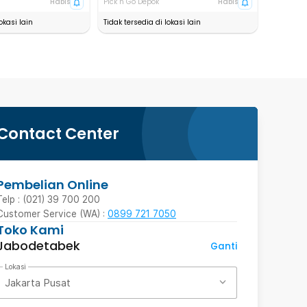
Habis
Pick n Go Depok
Habis
okasi lain
Tidak tersedia di lokasi lain
Contact Center
Pembelian Online
Telp : (021) 39 700 200
Customer Service (WA) :
0899 721 7050
Toko Kami
Jabodetabek
Ganti
Lokasi
Jakarta Pusat