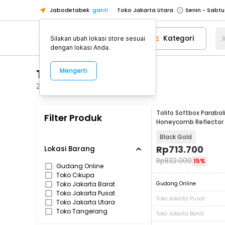
Jabodetabek
ganti
Toko Jakarta Utara
Toko Tangerang
Kategori
A
Silakan ubah lokasi store sesuai
Toko Cikupa
dengan lokasi Anda.
Pick n Go Jakarta Barat
Senin - J
Tolifo
Mengerti
Pick n Go Bekasi
Senin - Jumat (08
Pick n Go Depok
Senin - Jumat (08
28
Produk
Toko Jakarta Pusat
Senin - Sabtu
Tolifo Softbox Parabol
Filter Produk
Toko Jakarta Barat
Senin - Sabtu
Honeycomb Reflector 
Released 90cm - LKP-
Toko Jakarta Utara
Black Gold
Toko Tangerang
Rp
713.700
Lokasi Barang
Rp
832.000
15%
Toko Cikupa
Gudang Online
Toko Cikupa
Pick n Go Jakarta Barat
Senin - J
Toko Jakarta Barat
Gudang Online
Pick n Go Bekasi
Senin - Jumat (08
Toko Jakarta Pusat
Toko Jakarta Pusat
Toko Jakarta Utara
Pick n Go Depok
Senin - Jumat (08
Toko Tangerang
Toko Jakarta Barat