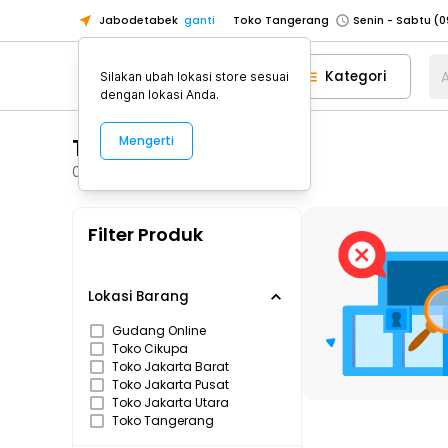
Jabodetabek
ganti
Toko Tangerang
Toko Cikupa
Kategori
A
Silakan ubah lokasi store sesuai
Pick n Go Jakarta Barat
Senin - J
dengan lokasi Anda.
Pick n Go Bekasi
Senin - Jumat (08
Toshiba
Mengerti
Pick n Go Depok
Senin - Jumat (08
Toko Jakarta Pusat
Senin - Sabtu
0
Produk
Toko Jakarta Barat
Senin - Sabtu
Filter Produk
Toko Jakarta Utara
Toko Tangerang
Toko Cikupa
Lokasi Barang
Pick n Go Jakarta Barat
Senin - J
Gudang Online
Toko Cikupa
Pick n Go Bekasi
Senin - Jumat (08
Toko Jakarta Barat
Pick n Go Depok
Senin - Jumat (08
Toko Jakarta Pusat
Toko Jakarta Utara
Toko Tangerang