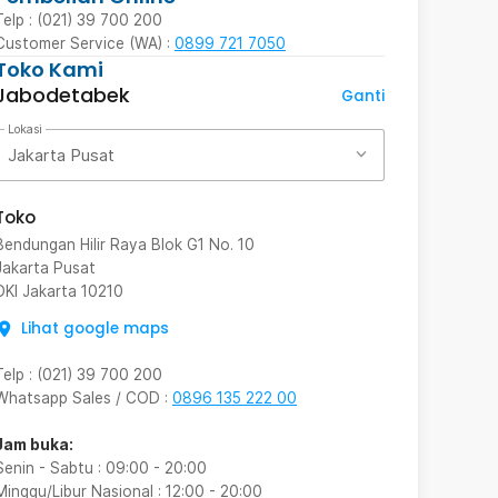
Telp : (021) 39 700 200
Customer Service (WA) :
0899 721 7050
Toko Kami
Jabodetabek
Ganti
Lokasi
Jakarta Pusat
Toko
Bendungan Hilir Raya Blok G1 No. 10
Jakarta Pusat
DKI Jakarta
10210
Lihat google maps
Telp
:
(021) 39 700 200
Whatsapp Sales / COD
:
0896 135 222 00
Jam buka:
Senin - Sabtu
:
09:00
-
20:00
Minggu/Libur Nasional
:
12:00
-
20:00