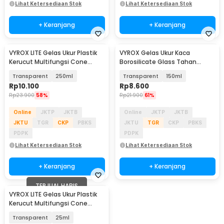
Lihat Ketersediaan Stok
Lihat Ketersediaan Stok
+ Keranjang
+ Keranjang
VYROX LITE Gelas Ukur Plastik
VYROX Gelas Ukur Kaca
Kerucut Multifungsi Cone
Borosilicate Glass Tahan
Measuring Cup - BR10
Panas Kitchen Lab Kimia - GG-
Transparent
250ml
Transparent
150ml
17
Rp
10.100
Rp
8.600
Rp
23.900
58%
Rp
21.900
61%
Online
JKTP
JKTB
Online
JKTP
JKTB
JKTU
TGR
CKP
PBKS
JKTU
TGR
CKP
PBKS
PDPK
PDPK
Lihat Ketersediaan Stok
Lihat Ketersediaan Stok
+ Keranjang
+ Keranjang
TERJUAL HABIS
VYROX LITE Gelas Ukur Plastik
Kerucut Multifungsi Cone
Measuring Cup - BR10
Transparent
25ml