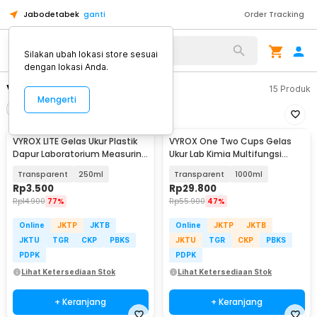
Jabodetabek
ganti
Order Tracking
Alat Kopi
Silakan ubah lokasi store sesuai
dengan lokasi Anda.
VYROX
15
Produk
Mengerti
Filter
Urutkan
VYROX LITE Gelas Ukur Plastik
VYROX One Two Cups Gelas
Dapur Laboratorium Measuring
Ukur Lab Kimia Multifungsi
Cup - BR04
Borosilicate Glass - BG17
Transparent
250ml
Transparent
1000ml
Rp
3.500
Rp
29.800
Rp
14.900
77%
Rp
55.900
47%
Online
JKTP
JKTB
Online
JKTP
JKTB
JKTU
TGR
CKP
PBKS
JKTU
TGR
CKP
PBKS
PDPK
PDPK
Lihat Ketersediaan Stok
Lihat Ketersediaan Stok
+ Keranjang
+ Keranjang