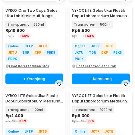
VYROX One Two Cups Gelas
VYROX LITE Gelas Ukur Plastik
Ukur Lab Kimia Multifungsi
Dapur Laboratorium Measuring
Borosilicate Glass - BG17
Cup - BR04
Transparent
250ml
Transparent
500ml
Rp
10.900
Rp
6.500
Rp
25.900
58%
Rp
17.900
64%
Online
JKTP
JKTB
Online
JKTP
JKTB
JKTU
TGR
CKP
PBKS
JKTU
TGR
CKP
PBKS
PDPK
PDPK
Lihat Ketersediaan Stok
Lihat Ketersediaan Stok
+ Keranjang
+ Keranjang
VYROX LITE Gelas Ukur Plastik
VYROX LITE Gelas Ukur Plastik
Dapur Laboratorium Measuring
Dapur Laboratorium Measuring
Cup - BR04
Cup - BR04
Transparent
100ml
Transparent
1000ml
Rp
2.400
Rp
8.300
Rp
11.900
80%
Rp
20.900
61%
Online
JKTP
JKTB
Online
JKTP
JKTB