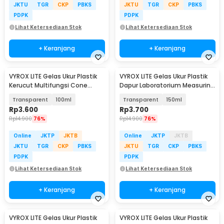
JKTU
TGR
CKP
PBKS
JKTU
TGR
CKP
PBKS
PDPK
PDPK
Lihat Ketersediaan Stok
Lihat Ketersediaan Stok
+ Keranjang
+ Keranjang
VYROX LITE Gelas Ukur Plastik
VYROX LITE Gelas Ukur Plastik
Kerucut Multifungsi Cone
Dapur Laboratorium Measuring
Measuring Cup - BR10
Cup - BR04
Transparent
100ml
Transparent
150ml
Rp
3.600
Rp
3.700
Rp
14.900
76%
Rp
14.900
76%
Online
JKTP
JKTB
Online
JKTP
JKTB
JKTU
TGR
CKP
PBKS
JKTU
TGR
CKP
PBKS
PDPK
PDPK
Lihat Ketersediaan Stok
Lihat Ketersediaan Stok
+ Keranjang
+ Keranjang
VYROX LITE Gelas Ukur Plastik
VYROX LITE Gelas Ukur Plastik