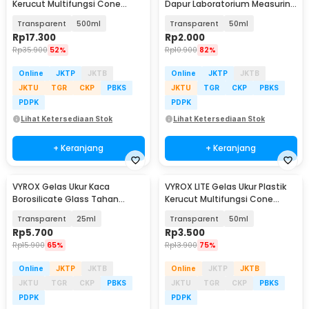
Kerucut Multifungsi Cone
Dapur Laboratorium Measuring
Measuring Cup - BR10
Cup - BR04
Transparent
500ml
Transparent
50ml
Rp
17.300
Rp
2.000
Rp
35.900
52%
Rp
10.900
82%
Online
JKTP
JKTB
Online
JKTP
JKTB
JKTU
TGR
CKP
PBKS
JKTU
TGR
CKP
PBKS
PDPK
PDPK
Lihat Ketersediaan Stok
Lihat Ketersediaan Stok
+ Keranjang
+ Keranjang
VYROX Gelas Ukur Kaca
VYROX LITE Gelas Ukur Plastik
Borosilicate Glass Tahan
Kerucut Multifungsi Cone
Panas Kitchen Lab Kimia - GG-
Measuring Cup - BR10
Transparent
25ml
Transparent
50ml
17
Rp
5.700
Rp
3.500
Rp
15.900
65%
Rp
13.900
75%
Online
JKTP
JKTB
Online
JKTP
JKTB
JKTU
TGR
CKP
PBKS
JKTU
TGR
CKP
PBKS
PDPK
PDPK