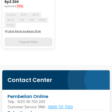
Rp
3.300
Rp
13.900
77%
Online
JKTP
JKTB
JKTU
TGR
CKP
PBKS
PDPK
Lihat Ketersediaan Stok
Terjual Habis
Contact Center
Pembelian Online
Telp : (021) 39 700 200
Customer Service (WA) :
0899 721 7050