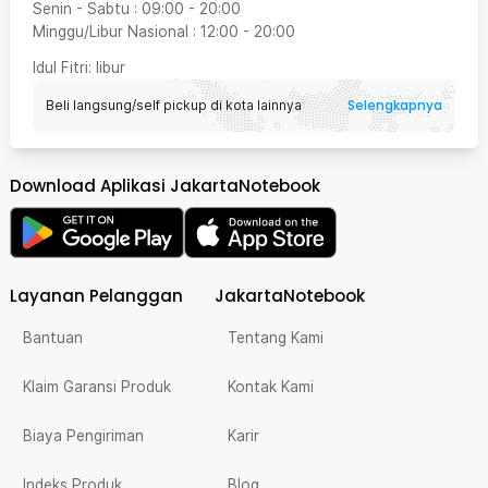
Senin - Sabtu
:
09:00
-
20:00
Minggu/Libur Nasional
:
12:00
-
20:00
Idul Fitri
: libur
Selengkapnya
Beli langsung/self pickup di kota lainnya
Download Aplikasi JakartaNotebook
Layanan Pelanggan
JakartaNotebook
Bantuan
Tentang Kami
Klaim Garansi Produk
Kontak Kami
Biaya Pengiriman
Karir
Indeks Produk
Blog