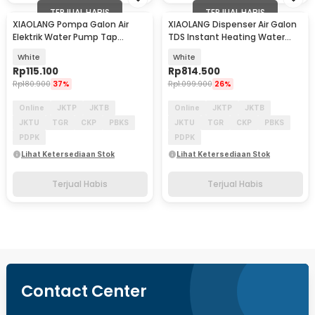
TERJUAL HABIS
TERJUAL HABIS
XIAOLANG Pompa Galon Air
XIAOLANG Dispenser Air Galon
Elektrik Water Pump Tap
TDS Instant Heating Water
Design Rechargeable - HD-
Pump - HD-JRSSQ01
White
White
ZDCSJ07
Rp
115.100
Rp
814.500
Rp
180.900
37%
Rp
1.099.900
26%
Online
JKTP
JKTB
Online
JKTP
JKTB
JKTU
TGR
CKP
PBKS
JKTU
TGR
CKP
PBKS
PDPK
PDPK
Lihat Ketersediaan Stok
Lihat Ketersediaan Stok
Terjual Habis
Terjual Habis
Contact Center