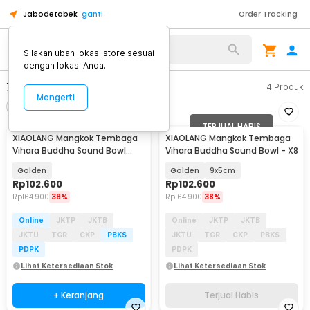
Jabodetabek
ganti
Order Tracking
Alat Kopi
Silakan ubah lokasi store sesuai
dengan lokasi Anda.
XIAOLANG
4
Produk
Mengerti
Filter
Urutkan
TERJUAL HABIS
XIAOLANG Mangkok Tembaga
XIAOLANG Mangkok Tembaga
Vihara Buddha Sound Bowl
Vihara Buddha Sound Bowl - X8
8x4.4cm - X8
Golden
Golden
9x5cm
Rp
102.600
Rp
102.600
Rp
164.900
38%
Rp
164.900
38%
Online
JKTP
JKTB
Online
JKTP
JKTB
JKTU
TGR
CKP
PBKS
JKTU
TGR
CKP
PBKS
PDPK
PDPK
Lihat Ketersediaan Stok
Lihat Ketersediaan Stok
+ Keranjang
Terjual Habis