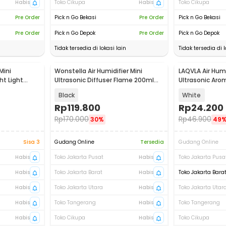
Habis
Toko Cikupa
Habis
Toko Cikupa
Pre Order
Pick n Go Bekasi
Pre Order
Pick n Go Bekasi
Pre Order
Pick n Go Depok
Pre Order
Pick n Go Depok
Tidak tersedia di lokasi lain
Tidak tersedia di l
Mini
Wonstella Air Humidifier Mini
LAQVLA Air Humi
ht Light
Ultrasonic Diffuser Flame 200ml
Ultrasonic Aro
Remote - A3
Design - L2017
Black
White
Rp
119.800
Rp
24.200
Rp
170.000
Rp
46.900
30%
49
Sisa 3
Gudang Online
Tersedia
Gudang Online
Habis
Toko Jakarta Pusat
Habis
Toko Jakarta Pusa
Habis
Toko Jakarta Barat
Habis
Toko Jakarta Bara
Habis
Toko Jakarta Utara
Habis
Toko Jakarta Utar
Habis
Toko Tangerang
Habis
Toko Tangerang
Habis
Toko Cikupa
Habis
Toko Cikupa