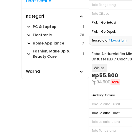
Lihat Semua
Toko Tangerang
Toko Cikupa
Kategori
Pick n Go Bekasi
PC & Laptop
1
Pick n Go Depok
Electronic
78
Tersedia di
1
lokasi lain
Home Appliance
7
Fashion, Make Up &
Fabo Air Humidifier Min
1
Baru
Beauty Care
Diffuser LED 7 Color 3
White
Warna
Rp
55.800
Rp
94.900
42%
Gudang Online
Toko Jakarta Pusat
Toko Jakarta Barat
Toko Jakarta Utara
Toko Tangerang