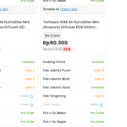
Pre Order
Pick n Go Depok
Pre Order
i lain
Tersedia di
7
lokasi lain
ir Humidifier Mini
Taffware HUMI Air Humidifier Mini
a Diffuser LED
Ultrasonic Diffuser RGB 500ml
Remote - 2467
No Color
Rp
90.300
Rp
140.900
%
36%
Tersedia
Gudang Online
Tersedia
t
Sisa 2
Toko Jakarta Pusat
Sisa 10
t
Sisa 3
Toko Jakarta Barat
Sisa 3
a
Sisa 3
Toko Jakarta Utara
Tersedia
Habis
Toko Tangerang
Sisa 2
Habis
Toko Cikupa
Habis
Pre Order
Pick n Go Bekasi
Pre Order
Pre Order
Pick n Go Depok
Pre Order