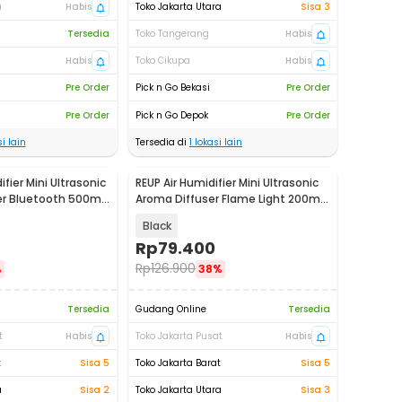
a
Habis
Toko Jakarta Utara
Sisa 3
Tersedia
Toko Tangerang
Habis
Habis
Toko Cikupa
Habis
Pre Order
Pick n Go Bekasi
Pre Order
Pre Order
Pick n Go Depok
Pre Order
i lain
Tersedia di
1
lokasi lain
fier Mini Ultrasonic
REUP Air Humidifier Mini Ultrasonic
er Bluetooth 500ml
Aroma Diffuser Flame Light 200ml
- DQ701
Black
Rp
79.400
Rp
126.900
%
38%
Tersedia
Gudang Online
Tersedia
t
Habis
Toko Jakarta Pusat
Habis
t
Sisa 5
Toko Jakarta Barat
Sisa 5
a
Sisa 2
Toko Jakarta Utara
Sisa 3