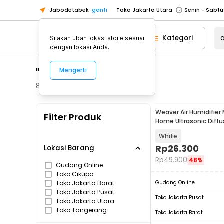
Jabodetabek
ganti
Toko Jakarta Utara
Toko Tangerang
Kategori
Silakan ubah lokasi store sesuai
Toko Cikupa
dengan lokasi Anda.
Pick n Go Jakarta Barat
Senin - J
"air humidifier"
Mengerti
Pick n Go Bekasi
Senin - Jumat (08
Pick n Go Depok
Senin - Jumat (08
82
Produk
Toko Jakarta Pusat
Senin - Sabtu
Weaver Air Humidifier 
Filter Produk
Toko Jakarta Barat
Senin - Sabtu
Home Ultrasonic Diffu
260ml - H5
Toko Jakarta Utara
White
Toko Tangerang
Rp
26.300
Lokasi Barang
Rp
49.900
48%
Toko Cikupa
Gudang Online
Toko Cikupa
Pick n Go Jakarta Barat
Senin - J
Toko Jakarta Barat
Gudang Online
Pick n Go Bekasi
Senin - Jumat (08
Toko Jakarta Pusat
Toko Jakarta Pusat
Toko Jakarta Utara
Pick n Go Depok
Senin - Jumat (08
Toko Tangerang
Toko Jakarta Barat