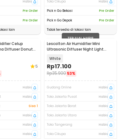
Habis
Toko Cikupa
Habis
Pre Order
Pick n Go Bekasi
Pre Order
Pre Order
Pick n Go Depok
Pre Order
okasi lain
Tidak tersedia di lokasi lain
TERJUAL HABIS
difier Celup
Lescolton Air Humidifier Mini
ma Diffuser Donut
Ultrasonic Diffuser Night Light
250ml - HM25
White
Rp
17.100
5
Rp
35.900
%
53%
Habis
Gudang Online
Habis
t
Habis
Toko Jakarta Pusat
Habis
t
Sisa 1
Toko Jakarta Barat
Habis
a
Habis
Toko Jakarta Utara
Habis
Habis
Toko Tangerang
Habis
Habis
Toko Cikupa
Habis