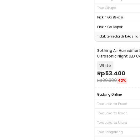
Toko Cikupa
Pick n Go Bekasi
Pick n Go Depok
Tidak tersedia di lokasi lai
Sothing Air Humidifier 
Ultrasonic Night LED 
160ml - 319
White
Rp
53.400
Rp
90.900
42%
Gudang Online
Toko Jakarta Pusat
Toko Jakarta Barat
Toko Jakarta Utara
Toko Tangerang