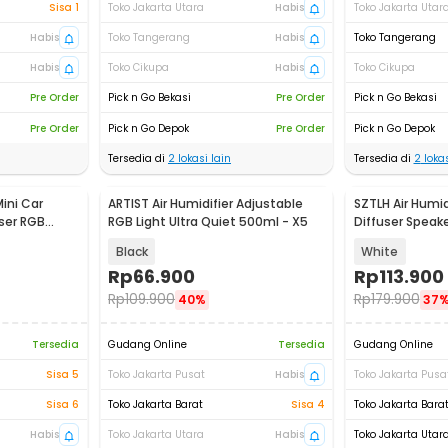
Sisa 1
Toko Jakarta Utara
Habis
Toko Jakarta Utar
Habis
Toko Tangerang
Habis
Toko Tangerang
Habis
Toko Cikupa
Habis
Toko Cikupa
Pre Order
Pick n Go Bekasi
Pre Order
Pick n Go Bekasi
Pre Order
Pick n Go Depok
Pre Order
Pick n Go Depok
Tersedia di
2
lokasi lain
Tersedia di
2
lokas
Mini Car
ARTIST Air Humidifier Adjustable
SZTLH Air Humidi
ser RGB
RGB Light Ultra Quiet 500ml - X5
Diffuser Speak
- SZ-A1
Black
White
Rp
66.900
Rp
113.900
Rp
109.900
Rp
179.900
40%
37
Tersedia
Gudang Online
Tersedia
Gudang Online
Sisa 5
Toko Jakarta Pusat
Habis
Toko Jakarta Pusa
Sisa 6
Toko Jakarta Barat
Sisa 4
Toko Jakarta Bara
Habis
Toko Jakarta Utara
Habis
Toko Jakarta Utar