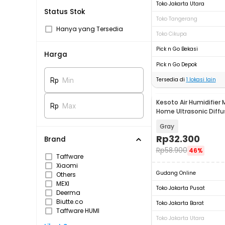
Toko Jakarta Utara
Status Stok
Toko Tangerang
Hanya yang Tersedia
Toko Cikupa
Pick n Go Bekasi
Harga
Pick n Go Depok
Tersedia di
1
lokasi lain
Rp
Min
Kesoto Air Humidifier 
Rp
Max
Home Ultrasonic Diffu
300ml - CM-9S
Gray
Rp
32.300
Brand
Rp
58.900
46%
Taffware
Xiaomi
Gudang Online
Others
MEXI
Toko Jakarta Pusat
Deerma
Biutte.co
Toko Jakarta Barat
Taffware HUMI
Toko Jakarta Utara