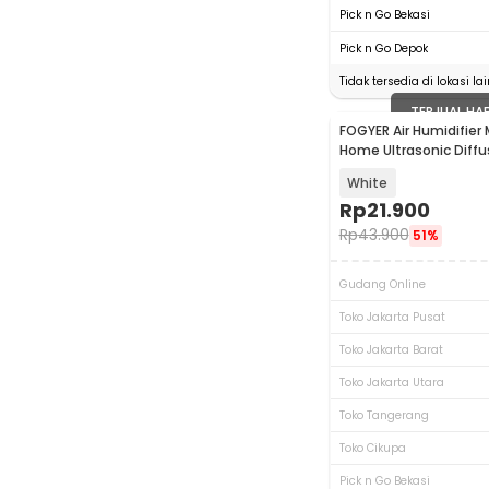
Pick n Go Bekasi
Pick n Go Depok
Tidak tersedia di lokasi lai
TERJUAL HA
FOGYER Air Humidifier 
Home Ultrasonic Diffu
420ml - AM-J2
White
Rp
21.900
Rp
43.900
51%
Gudang Online
Toko Jakarta Pusat
Toko Jakarta Barat
Toko Jakarta Utara
Toko Tangerang
Toko Cikupa
Pick n Go Bekasi