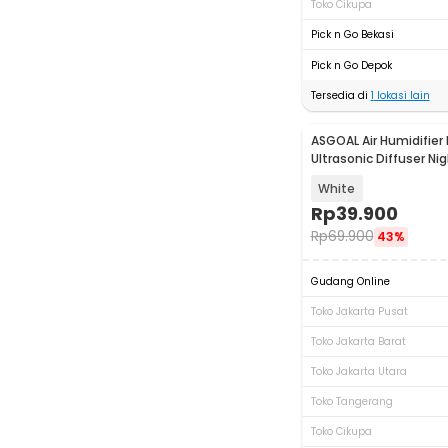
Toko Cikupa
Pick n Go Bekasi
Pick n Go Depok
Tersedia di
1
lokasi lain
ASGOAL Air Humidifier 
Ultrasonic Diffuser Nig
Moon 300ml - AG30
White
Rp
39.900
Rp
69.900
43%
Gudang Online
Toko Jakarta Pusat
Toko Jakarta Barat
Toko Jakarta Utara
Toko Tangerang
Toko Cikupa