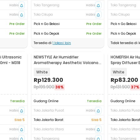
Habis
Toko Tangerang
Habis
Toko Tangerang
Habis
Toko Cikupa
Habis
Toko Cikupa
Pre Order
Pick n Go Bekasi
Pre Order
Pick n Go Bekasi
Pre Order
Pick n Go Depok
Pre Order
Pick n Go Depok
Tersedia di
1
lokasi lain
Tidak tersedia di l
i Ultrasonic
NEWSTYLE Air Humidifier
HOMEFISH Air Hu
00ml - M318
Aromatherapy Aesthetic Volcano
Spray Diffuser 
Diffuser 200ml - YMJ-H8
- J10
White
White
Rp
129.300
Rp
83.200
Rp
199.900
Rp
131.900
36%
37%
Tersedia
Gudang Online
Tersedia
Gudang Online
Habis
Toko Jakarta Pusat
Habis
Toko Jakarta Pusa
Sisa 5
Toko Jakarta Barat
Sisa 5
Toko Jakarta Bara
Habis
Toko Jakarta Utara
Habis
Toko Jakarta Utar
Habis
Toko Tangerang
Habis
Toko Tangerang