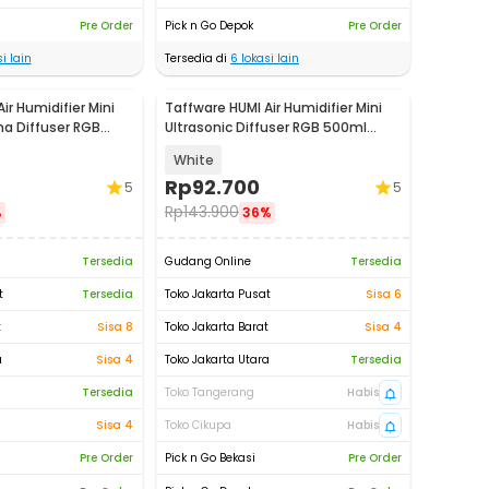
Pre Order
Pick n Go Depok
Pre Order
i lain
Tersedia di
6
lokasi lain
ir Humidifier Mini
Taffware HUMI Air Humidifier Mini
ma Diffuser RGB
Ultrasonic Diffuser RGB 500ml
03
Remote - HUMI H14A
White
Rp
92.700
5
5
Rp
143.900
%
36%
Tersedia
Gudang Online
Tersedia
t
Tersedia
Toko Jakarta Pusat
Sisa 6
t
Sisa 8
Toko Jakarta Barat
Sisa 4
a
Sisa 4
Toko Jakarta Utara
Tersedia
Tersedia
Toko Tangerang
Habis
Sisa 4
Toko Cikupa
Habis
Pre Order
Pick n Go Bekasi
Pre Order