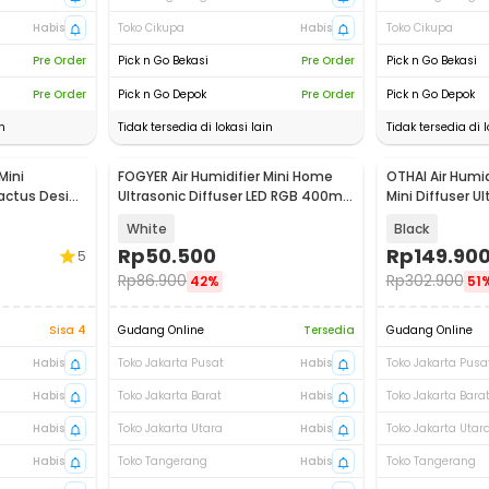
Habis
Toko Cikupa
Habis
Toko Cikupa
Pre Order
Pick n Go Bekasi
Pre Order
Pick n Go Bekasi
Pre Order
Pick n Go Depok
Pre Order
Pick n Go Depok
n
Tidak tersedia di lokasi lain
Tidak tersedia di l
Mini
FOGYER Air Humidifier Mini Home
OTHAI Air Humi
Cactus Design
Ultrasonic Diffuser LED RGB 400ml
Mini Diffuser U
- LF-103
- SY-XXJ01
White
Black
Rp
50.500
Rp
149.90
5
Rp
86.900
Rp
302.900
42%
51
Sisa 4
Gudang Online
Tersedia
Gudang Online
Habis
Toko Jakarta Pusat
Habis
Toko Jakarta Pusa
Habis
Toko Jakarta Barat
Habis
Toko Jakarta Bara
Habis
Toko Jakarta Utara
Habis
Toko Jakarta Utar
Habis
Toko Tangerang
Habis
Toko Tangerang