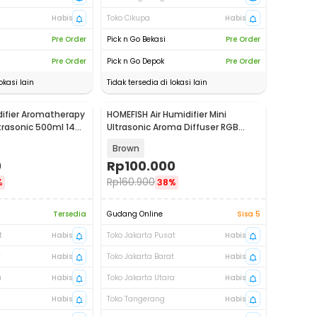
Habis
Toko Cikupa
Habis
Pre Order
Pick n Go Bekasi
Pre Order
Pre Order
Pick n Go Depok
Pre Order
okasi lain
Tidak tersedia di lokasi lain
difier Aromatherapy
HOMEFISH Air Humidifier Mini
ltrasonic 500ml 14W
Ultrasonic Aroma Diffuser RGB
500ml - KJR-J005
Brown
0
Rp
100.000
Rp
160.900
%
38%
Tersedia
Gudang Online
Sisa 5
t
Habis
Toko Jakarta Pusat
Habis
t
Habis
Toko Jakarta Barat
Habis
a
Habis
Toko Jakarta Utara
Habis
Habis
Toko Tangerang
Habis