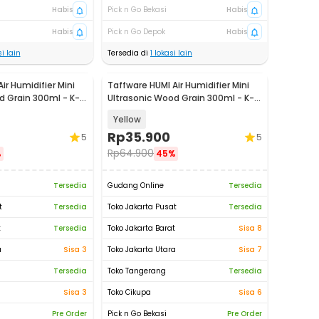
Habis
Pick n Go Bekasi
Habis
Habis
Pick n Go Depok
Habis
i lain
Tersedia di
1
lokasi lain
ir Humidifier Mini
Taffware HUMI Air Humidifier Mini
d Grain 300ml - K-
Ultrasonic Wood Grain 300ml - K-
H98
Yellow
Rp
35.900
5
5
Rp
64.900
%
45%
Tersedia
Gudang Online
Tersedia
t
Tersedia
Toko Jakarta Pusat
Tersedia
t
Tersedia
Toko Jakarta Barat
Sisa 8
a
Sisa 3
Toko Jakarta Utara
Sisa 7
Tersedia
Toko Tangerang
Tersedia
Sisa 3
Toko Cikupa
Sisa 6
Pre Order
Pick n Go Bekasi
Pre Order