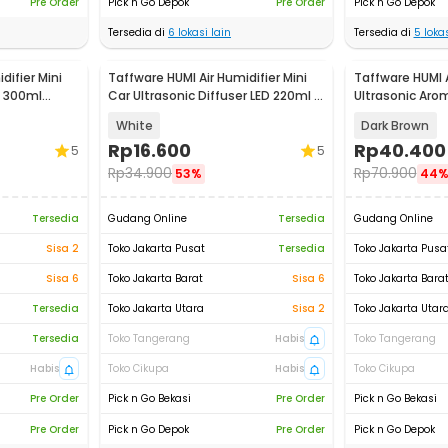
Pre Order
Pick n Go Depok
Pre Order
Pick n Go Depok
Tersedia di
6
lokasi lain
Tersedia di
5
lokas
difier Mini
Taffware HUMI Air Humidifier Mini
Taffware HUMI A
D 300ml
Car Ultrasonic Diffuser LED 220ml -
Ultrasonic Arom
JS04
300ml - YX-188
White
Dark Brown
Rp
16.600
Rp
40.400
5
5
Rp
34.900
Rp
70.900
53%
44
Tersedia
Gudang Online
Tersedia
Gudang Online
Sisa 2
Toko Jakarta Pusat
Tersedia
Toko Jakarta Pusa
Sisa 6
Toko Jakarta Barat
Sisa 6
Toko Jakarta Bara
Tersedia
Toko Jakarta Utara
Sisa 2
Toko Jakarta Utar
Tersedia
Toko Tangerang
Habis
Toko Tangerang
Habis
Toko Cikupa
Habis
Toko Cikupa
Pre Order
Pick n Go Bekasi
Pre Order
Pick n Go Bekasi
Pre Order
Pick n Go Depok
Pre Order
Pick n Go Depok