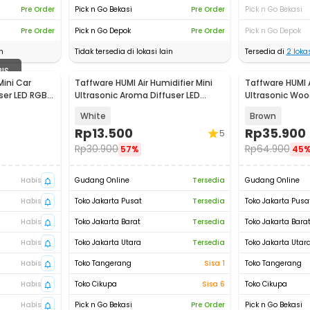
Pre Order
Pick n Go Bekasi
Pre Order
Pick n Go Bekasi
Pre Order
Pick n Go Depok
Pre Order
Pick n Go Depok
n
Tidak tersedia di lokasi lain
Tersedia di
2
lokas
BIS
Mini Car
Taffware HUMI Air Humidifier Mini
Taffware HUMI A
ser LED RGB
Ultrasonic Aroma Diffuser LED
Ultrasonic Woo
220ml - GB476
H98
White
Brown
Rp
13.500
Rp
35.900
5
Rp
30.900
Rp
64.900
57%
45
Habis
Gudang Online
Tersedia
Gudang Online
Habis
Toko Jakarta Pusat
Tersedia
Toko Jakarta Pusa
Habis
Toko Jakarta Barat
Tersedia
Toko Jakarta Bara
Habis
Toko Jakarta Utara
Tersedia
Toko Jakarta Utar
Habis
Toko Tangerang
Sisa 1
Toko Tangerang
Habis
Toko Cikupa
Sisa 6
Toko Cikupa
Habis
Pick n Go Bekasi
Pre Order
Pick n Go Bekasi