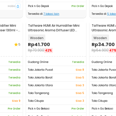
Habis
Pick n Go Depok
Pre Order
Pick n Go Depok
Tersedia di
7
lokasi lain
Tersedia di
5
lokas
difier Mini
Taffware HUMI Air Humidifier Mini
Taffware HUMI A
ser 130ml -
Ultrasonic Aroma Diffuser LED
Ultrasonic Aro
300ml - YX-188
300ml - KJR-J0
Wooden
Wooden
Rp
41.700
Rp
34.700
5
Rp
70.900
Rp
64.900
42%
47
Tersedia
Gudang Online
Tersedia
Gudang Online
Tersedia
Toko Jakarta Pusat
Sisa 8
Toko Jakarta Pusa
Tersedia
Toko Jakarta Barat
Sisa 5
Toko Jakarta Bara
Tersedia
Toko Jakarta Utara
Sisa 3
Toko Jakarta Utar
Tersedia
Toko Tangerang
Sisa 5
Toko Tangerang
Sisa 9
Toko Cikupa
Sisa 3
Toko Cikupa
Pre Order
Pick n Go Bekasi
Pre Order
Pick n Go Bekasi