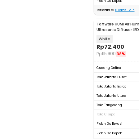
Pick n Go Depok
Tersedia di
6
lokasi lain
Taffware HUMI Air Humi
Ultrasonic Diffuser LE
Remote - H24
White
Rp
72.400
Rp
115.900
38%
Gudang Online
Toko Jakarta Pusat
Toko Jakarta Barat
Toko Jakarta Utara
Toko Tangerang
Toko Cikupa
Pick n Go Bekasi
Pick n Go Depok