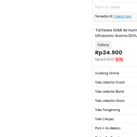
Pick n Go Depok
Tersedia di
1
lokasi lain
Taffware HUMI Air Humi
Ultrasonic Aroma Diffu
H41
Yellow
Rp
24.900
Rp
49.900
51%
Gudang Online
Toko Jakarta Pusat
Toko Jakarta Barat
Toko Jakarta Utara
Toko Tangerang
Toko Cikupa
Pick n Go Bekasi