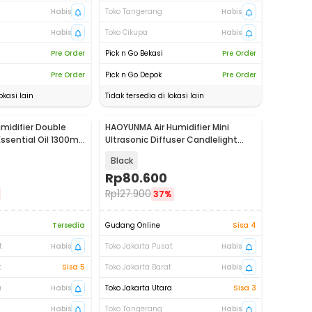
Habis
Toko Tangerang
Habis
Habis
Toko Cikupa
Habis
Pre Order
Pick n Go Bekasi
Pre Order
Pre Order
Pick n Go Depok
Pre Order
okasi lain
Tidak tersedia di lokasi lain
midifier Double
HAOYUNMA Air Humidifier Mini
Essential Oil 1300ml
Ultrasonic Diffuser Candlelight
120ml - DQ702
Black
Rp
80.600
Rp
127.900
37%
Tersedia
Gudang Online
Sisa 4
t
Habis
Toko Jakarta Pusat
Habis
t
Sisa 5
Toko Jakarta Barat
Habis
a
Habis
Toko Jakarta Utara
Sisa 3
Habis
Toko Tangerang
Habis