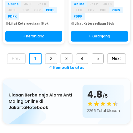
Online
JKTP
JKTB
Online
JKTP
JKTB
JKTU
TGR
CKP
PBKS
JKTU
TGR
CKP
PBKS
PDPK
PDPK
Lihat Ketersediaan Stok
Lihat Ketersediaan Stok
+ Keranjang
+ Keranjang
Prev
1
2
3
4
5
Next
Kembali ke atas
4.8
Ulasan Berbelanja Alarm Anti
/5
Maling Online di
JakartaNotebook
2265
Total Ulasan