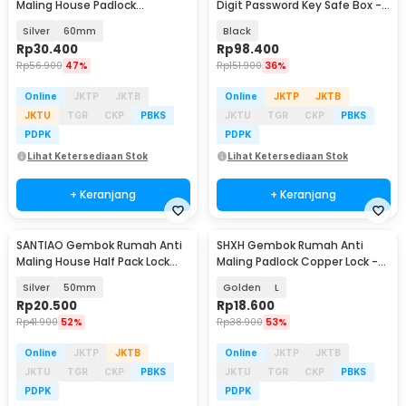
Maling House Padlock
Digit Password Key Safe Box -
Hardened Steel - LB-050
ML-10
Silver
60mm
Black
Rp
30.400
Rp
98.400
Rp
56.900
47%
Rp
151.900
36%
Online
JKTP
JKTB
Online
JKTP
JKTB
JKTU
TGR
CKP
PBKS
JKTU
TGR
CKP
PBKS
PDPK
PDPK
Lihat Ketersediaan Stok
Lihat Ketersediaan Stok
+ Keranjang
+ Keranjang
SANTIAO Gembok Rumah Anti
SHXH Gembok Rumah Anti
Baru
Maling House Half Pack Lock
Maling Padlock Copper Lock -
Hardened Steel - ST-050
SHX127
Silver
50mm
Golden
L
Rp
20.500
Rp
18.600
Rp
41.900
52%
Rp
38.900
53%
Online
JKTP
JKTB
Online
JKTP
JKTB
JKTU
TGR
CKP
PBKS
JKTU
TGR
CKP
PBKS
PDPK
PDPK