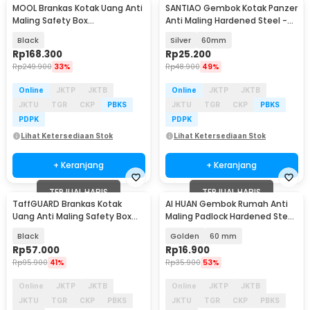
MOOL Brankas Kotak Uang Anti
SANTIAO Gembok Kotak Panzer
Maling Safety Box
Anti Maling Hardened Steel -
24x14.2x5.8cm - G13-5
ST-456
Black
Silver
60mm
Rp
168.300
Rp
25.200
Rp
249.900
33%
Rp
48.900
49%
Online
JKTP
JKTB
Online
JKTP
JKTB
JKTU
TGR
CKP
PBKS
JKTU
TGR
CKP
PBKS
PDPK
PDPK
Lihat Ketersediaan Stok
Lihat Ketersediaan Stok
+ Keranjang
+ Keranjang
TERJUAL HABIS
TERJUAL HABIS
TaffGUARD Brankas Kotak
AI HUAN Gembok Rumah Anti
Uang Anti Maling Safety Box
Maling Padlock Hardened Steel
15.2x12.2x7.6cm - HC-15A
- IDP
Black
Golden
60 mm
Rp
57.000
Rp
16.900
Rp
95.900
41%
Rp
35.900
53%
Online
JKTP
JKTB
Online
JKTP
JKTB
JKTU
TGR
CKP
PBKS
JKTU
TGR
CKP
PBKS