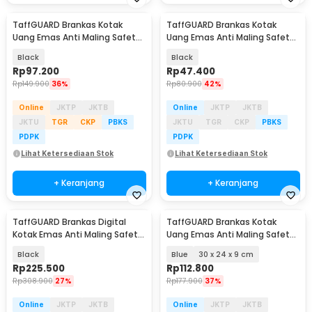
TaffGUARD Brankas Kotak
TaffGUARD Brankas Kotak
Uang Emas Anti Maling Safety
Uang Emas Anti Maling Safety
Box 25x19x9cm - HC-25B
Box 12.5x9.5x6cm - HC-12B
Black
Black
Rp
97.200
Rp
47.400
Rp
149.900
36%
Rp
80.900
42%
Online
JKTP
JKTB
Online
JKTP
JKTB
JKTU
TGR
CKP
PBKS
JKTU
TGR
CKP
PBKS
PDPK
PDPK
Lihat Ketersediaan Stok
Lihat Ketersediaan Stok
+ Keranjang
+ Keranjang
TaffGUARD Brankas Digital
TaffGUARD Brankas Kotak
Kotak Emas Anti Maling Safety
Uang Emas Anti Maling Safety
230x170x170mm - EB30
Box - HC-30A
Black
Blue
30 x 24 x 9 cm
Rp
225.500
Rp
112.800
Rp
308.900
27%
Rp
177.900
37%
Online
JKTP
JKTB
Online
JKTP
JKTB