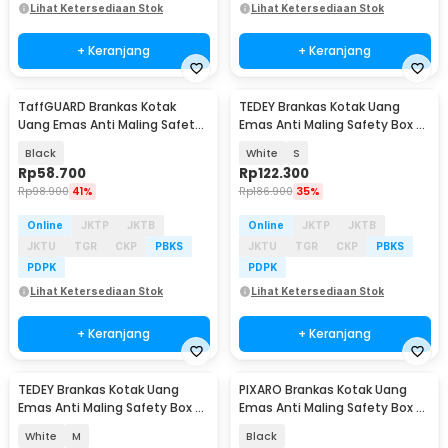
Lihat Ketersediaan Stok
Lihat Ketersediaan Stok
+ Keranjang
+ Keranjang
TaffGUARD Brankas Kotak
TEDEY Brankas Kotak Uang
Uang Emas Anti Maling Safety
Emas Anti Maling Safety Box -
Box 15x12x8cm - HC-15B
8875
Black
White
S
Rp
58.700
Rp
122.300
Rp
98.900
41%
Rp
186.900
35%
Online
JKTP
JKTB
Online
JKTP
JKTB
JKTU
TGR
CKP
PBKS
JKTU
TGR
CKP
PBKS
PDPK
PDPK
Lihat Ketersediaan Stok
Lihat Ketersediaan Stok
+ Keranjang
+ Keranjang
TEDEY Brankas Kotak Uang
PIXARO Brankas Kotak Uang
Emas Anti Maling Safety Box -
Emas Anti Maling Safety Box -
8875
G13
White
M
Black