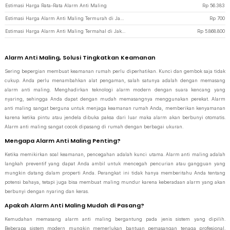
Estimasi Harga Rata-Rata Alarm Anti Maling
Rp
56.383
Estimasi Harga Alarm Anti Maling Termurah di JakartaNotebook
Rp
700
Estimasi Harga Alarm Anti Maling Termahal di JakartaNotebook
Rp
5.868.800
Alarm Anti Maling, Solusi Tingkatkan Keamanan
Sering bepergian membuat keamanan rumah perlu diperhatikan. Kunci dan gembok saja tidak
cukup. Anda perlu menambahkan alat pengaman, salah satunya adalah dengan memasang
alarm anti maling. Menghadirkan teknologi alarm modern dengan suara kencang yang
nyaring, sehingga Anda dapat dengan mudah memasangnya menggunakan perekat. Alarm
anti maling sangat berguna untuk menjaga keamanan rumah Anda, memberikan kenyamanan
karena ketika pintu atau jendela dibuka paksa dari luar maka alarm akan berbunyi otomatis.
Alarm anti maling sangat cocok dipasang di rumah dengan berbagai ukuran.
Mengapa Alarm Anti Maling Penting?
Ketika memikirkan soal keamanan, pencegahan adalah kunci utama. Alarm anti maling adalah
langkah preventif yang dapat Anda ambil untuk mencegah pencurian atau gangguan yang
mungkin datang dalam properti Anda. Perangkat ini tidak hanya memberitahu Anda tentang
potensi bahaya, tetapi juga bisa membuat maling mundur karena keberadaan alarm yang akan
berbunyi dengan nyaring dan keras.
Apakah Alarm Anti Maling Mudah di Pasang?
Kemudahan memasang alarm anti maling bergantung pada jenis sistem yang dipilih.
Beberapa sistem modern mungkin memerlukan bantuan pemasangan tenaga profesional.