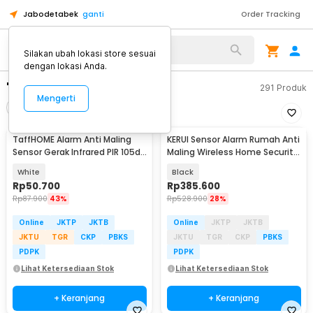
Jabodetabek
ganti
Order Tracking
Silakan ubah lokasi store sesuai
dengan lokasi Anda.
"alarm anti maling"
291
Produk
Mengerti
Filter
Urutkan
TaffHOME Alarm Anti Maling
KERUI Sensor Alarm Rumah Anti
Sensor Gerak Infrared PIR 105dB
Maling Wireless Home Security
2 Remot - YL105
120dB - S1
White
Black
Rp
50.700
Rp
385.600
Rp
87.900
43%
Rp
528.900
28%
Online
JKTP
JKTB
Online
JKTP
JKTB
JKTU
TGR
CKP
PBKS
JKTU
TGR
CKP
PBKS
PDPK
PDPK
Lihat Ketersediaan Stok
Lihat Ketersediaan Stok
+ Keranjang
+ Keranjang