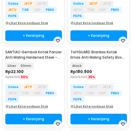
Online
JKTP
JKTB
Online
JKTP
JKTB
JKTU
TGR
CKP
PBKS
JKTU
TGR
CKP
PBKS
PDPK
PDPK
Lihat Ketersediaan Stok
Lihat Ketersediaan Stok
+ Keranjang
+ Keranjang
SANTIAO Gembok Kotak Panzer
TaffGUARD Brankas Kotak
Anti Maling Hardened Steel -
Emas Anti Maling Safety Box
ST-456
23x17x17cm - EL10
Silver
50mm
Black
Rp
22.100
Rp
180.900
Rp
43.900
50%
Rp
275.900
35%
Online
JKTP
JKTB
Online
JKTP
JKTB
JKTU
TGR
CKP
PBKS
JKTU
TGR
CKP
PBKS
PDPK
PDPK
Lihat Ketersediaan Stok
Lihat Ketersediaan Stok
+ Keranjang
+ Keranjang