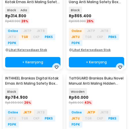
Kotak Emas Anti Maling Safety
Uang Anti Maling Safety Box
Box 31x20x20cm - 20E
37.5x30x44.5cm - EB200
Black
Ada
Black
Rp
314.800
Rp
865.400
Rp
431.900
28%
Rp
1.168.900
26%
Online
JKTP
JKTB
Online
JKTP
JKTB
JKTU
TGR
CKP
PBKS
JKTU
TGR
CKP
PBKS
PDPK
PDPK
Lihat Ketersediaan Stok
Lihat Ketersediaan Stok
+ Keranjang
+ Keranjang
INTHHEEL Brankas Digital Kotak
TaffGUARD Brankas Buku Novel
Emas Anti Maling Safety Box
Manual Anti Maling Hidden
35x30x30cm - EB40
Safe Box Size S - KB-20L
Black
Wooden
Rp
784.900
Rp
50.000
Rp
1.059.900
26%
Rp
86.900
43%
Online
JKTP
JKTB
Online
JKTP
JKTB
JKTU
TGR
CKP
PBKS
JKTU
TGR
CKP
PBKS
PDPK
PDPK