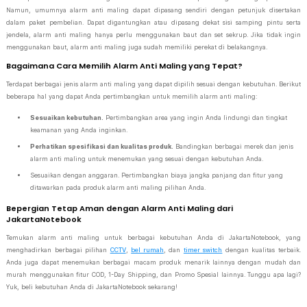
Namun, umumnya alarm anti maling dapat dipasang sendiri dengan petunjuk disertakan
dalam paket pembelian. Dapat digantungkan atau dipasang dekat sisi samping pintu serta
jendela, alarm anti maling hanya perlu menggunakan baut dan set sekrup. Jika tidak ingin
menggunakan baut, alarm anti maling juga sudah memiliki perekat di belakangnya.
Bagaimana Cara Memilih Alarm Anti Maling yang Tepat?
Terdapat berbagai jenis alarm anti maling yang dapat dipilih sesuai dengan kebutuhan. Berikut
beberapa hal yang dapat Anda pertimbangkan untuk memilih alarm anti maling:
Sesuaikan kebutuhan.
Pertimbangkan area yang ingin Anda lindungi dan tingkat
keamanan yang Anda inginkan.
Perhatikan spesifikasi dan kualitas produk.
Bandingkan berbagai merek dan jenis
alarm anti maling untuk menemukan yang sesuai dengan kebutuhan Anda.
Sesuaikan dengan anggaran. Pertimbangkan biaya jangka panjang dan fitur yang
ditawarkan pada produk alarm anti maling pilihan Anda.
Bepergian Tetap Aman dengan Alarm Anti Maling dari
JakartaNotebook
Temukan alarm anti maling untuk berbagai kebutuhan Anda di JakartaNotebook, yang
menghadirkan berbagai pilihan
CCTV
,
bel rumah
, dan
timer switch
dengan kualitas terbaik.
Anda juga dapat menemukan berbagai macam produk menarik lainnya dengan mudah dan
murah menggunakan fitur COD, 1-Day Shipping, dan Promo Spesial lainnya. Tunggu apa lagi?
Yuk, beli kebutuhan Anda di JakartaNotebook sekarang!