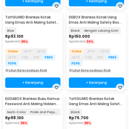
+ Keranjang
+ Keranjang
TaffGUARD Brankas Kotak
DEBOX Brankas Kotak Uang
Uang Emas Anti Maling Safety
Emas Anti Maling Safety Box
Box 25x20x9CM - HC-25A
23.2x17x17cm - EL8
Blue
Black
dengan Lubang Koin
Rp
93.100
Rp
160.000
Rp
144.900
36%
Rp
239.900
34%
Online
JKTP
JKTB
Online
JKTP
JKTB
JKTU
TGR
CKP
PBKS
JKTU
TGR
CKP
PBKS
PDPK
PDPK
Lihat Ketersediaan Stok
Lihat Ketersediaan Stok
+ Keranjang
+ Keranjang
ELESABOX Brankas Buku Kamus
TaffGUARD Brankas Kotak
Password Anti Maling Hidden
Uang Emas Anti Maling Safety
Safe Box - KB-22P
Box 20x16x9cm - HC-20B
Multi-Color
Pride and Prejudice
Black
Rp
98.100
Rp
75.700
Rp
151.900
36%
Rp
121.900
38%