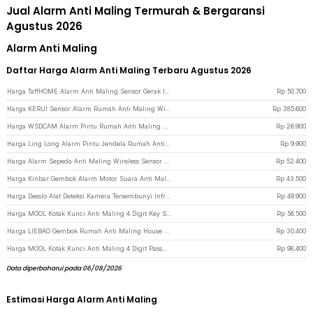
Jual Alarm Anti Maling Termurah & Bergaransi
Agustus 2026
Alarm Anti Maling
Daftar Harga Alarm Anti Maling Terbaru Agustus 2026
Harga TaffHOME Alarm Anti Maling Sensor Gerak Infrared PIR 105dB 2 Remot - YL105 - White
Rp
50.700
Harga KERUI Sensor Alarm Rumah Anti Maling Wireless Home Security 120dB - S1 - Black
Rp
385.600
Harga WSDCAM Alarm Pintu Rumah Anti Maling Security Alarm Door Stop 120dB - LL-9806 - Black
Rp
26.900
Harga Ling Long Alarm Pintu Jendela Rumah Anti Maling Door Alarm Sensor 90dB - YL-323 - White
Rp
9.900
Harga Alarm Sepeda Anti Maling Wireless Sensor 105dB with Remote Control - TE-168 - Black
Rp
52.400
Harga Kinbar Gembok Alarm Motor Suara Anti Maling Lock Sirene 10mm - GA14 - Black
Rp
43.500
Harga Desslo Alat Deteksi Kamera Tersembunyi Infrared Anti Spy Alarm Vibration Sensing - S001 - Black
Rp
49.900
Harga MOOL Kotak Kunci Anti Maling 4 Digit Key Safe Box - ML-40 - Black
Rp
56.500
Harga LIEBAO Gembok Rumah Anti Maling House Padlock Hardened Steel 60mm - LB-050 - Silver
Rp
30.400
Harga MOOL Kotak Kunci Anti Maling 4 Digit Password Key Safe Box - ML-10 - Black
Rp
98.400
Data diperbaharui pada 06/08/2026
Estimasi Harga Alarm Anti Maling