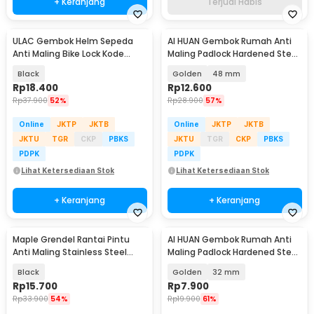
+ Keranjang
Terjual Habis
ULAC Gembok Helm Sepeda
AI HUAN Gembok Rumah Anti
Anti Maling Bike Lock Kode
Maling Padlock Hardened Steel
Angka 3 Digit - GT25
- IDP
Black
Golden
48 mm
Rp
18.400
Rp
12.600
Rp
37.900
52%
Rp
28.900
57%
Online
JKTP
JKTB
Online
JKTP
JKTB
JKTU
TGR
CKP
PBKS
JKTU
TGR
CKP
PBKS
PDPK
PDPK
Lihat Ketersediaan Stok
Lihat Ketersediaan Stok
+ Keranjang
+ Keranjang
Maple Grendel Rantai Pintu
AI HUAN Gembok Rumah Anti
Anti Maling Stainless Steel
Maling Padlock Hardened Steel
Door Chain Lock - MP097
- IDP
Black
Golden
32 mm
Rp
15.700
Rp
7.900
Rp
33.900
54%
Rp
19.900
61%