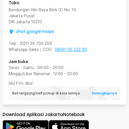
Toko
Bendungan Hilir Raya Blok G1 No. 10
Jakarta Pusat
DKI Jakarta
10210
Lihat google maps
Telp
:
(021) 39 700 200
Whatsapp Sales / COD
:
0896 135 222 00
Jam buka:
Senin - Sabtu
:
09:00
-
20:00
Minggu/Libur Nasional
:
12:00
-
20:00
Idul Fitri
: libur
Selengkapnya
Beli langsung/self pickup di kota lainnya
Download Aplikasi JakartaNotebook