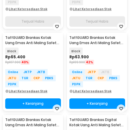
PDPK
PDPK
Lihat Ketersediaan Stok
Lihat Ketersediaan Stok
Terjual Habis
Terjual Habis
TaffGUARD Brankas Kotak
TaffGUARD Brankas Kotak
Uang Emas Anti Maling Safety
Uang Emas Anti Maling Safety
Box 20x16x9cm - HC-20A
Box - EL2
Black
Black
Rp
65.400
Rp
63.900
Rp
107.900
40%
Rp
109.900
42%
Online
JKTP
JKTB
Online
JKTP
JKTB
JKTU
TGR
CKP
PBKS
JKTU
TGR
CKP
PBKS
PDPK
PDPK
Lihat Ketersediaan Stok
Lihat Ketersediaan Stok
+ Keranjang
+ Keranjang
TaffGUARD Brankas Kotak
TaffGUARD Brankas Digital
Uang Emas Anti Maling Safety
Kotak Uang Anti Maling Safety