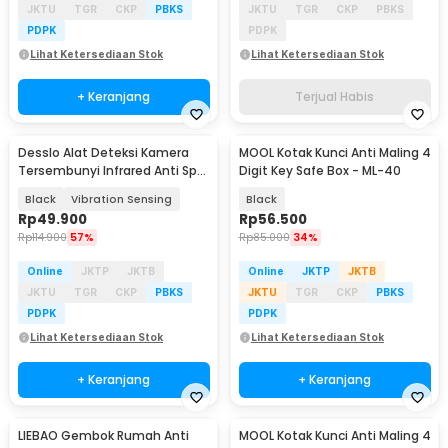
JKTU
TGR
CKP
PBKS
JKTU
TGR
CKP
PBKS
PDPK
PDPK
Lihat Ketersediaan Stok
Lihat Ketersediaan Stok
+ Keranjang
Terjual Habis
Desslo Alat Deteksi Kamera
MOOL Kotak Kunci Anti Maling 4
Tersembunyi Infrared Anti Spy
Digit Key Safe Box - ML-40
Alarm - S001
Black
Vibration Sensing
Black
Rp
49.900
Rp
56.500
Rp
114.900
57%
Rp
85.000
34%
Online
JKTP
JKTB
Online
JKTP
JKTB
JKTU
TGR
CKP
PBKS
JKTU
TGR
CKP
PBKS
PDPK
PDPK
Lihat Ketersediaan Stok
Lihat Ketersediaan Stok
+ Keranjang
+ Keranjang
LIEBAO Gembok Rumah Anti
MOOL Kotak Kunci Anti Maling 4