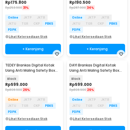
Rp
175.800
Rp
190.500
Rp
253.900
31%
Rp
287.900
34%
Online
JKTP
JKTB
Online
JKTP
JKTB
JKTU
TGR
CKP
PBKS
JKTU
TGR
CKP
PBKS
PDPK
PDPK
Lihat Ketersediaan Stok
Lihat Ketersediaan Stok
+ Keranjang
+ Keranjang
TEDEY Brankas Digital Kotak
DAYI Brankas Digital Kotak
Uang Anti Maling Safety Box
Uang Anti Maling Safety Box
35x25x25cm - ET540
31x20x20cm - ET580
Black
Black
Rp
599.000
Rp
599.000
Rp
808.900
26%
Rp
808.900
26%
Online
JKTP
JKTB
Online
JKTP
JKTB
JKTU
TGR
CKP
PBKS
JKTU
TGR
CKP
PBKS
PDPK
PDPK
Lihat Ketersediaan Stok
Lihat Ketersediaan Stok