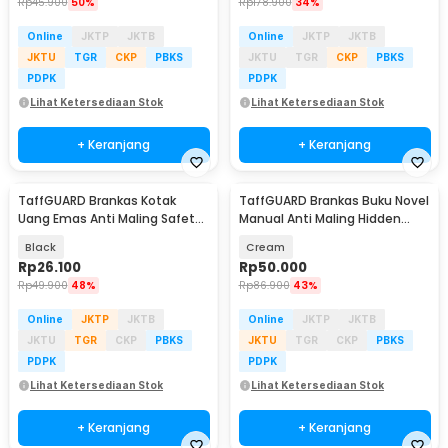
Rp
45.900
50%
Rp
178.900
34%
Online
JKTP
JKTB
Online
JKTP
JKTB
JKTU
TGR
CKP
PBKS
JKTU
TGR
CKP
PBKS
PDPK
PDPK
Lihat Ketersediaan Stok
Lihat Ketersediaan Stok
+ Keranjang
+ Keranjang
TaffGUARD Brankas Kotak
TaffGUARD Brankas Buku Novel
Uang Emas Anti Maling Safety
Manual Anti Maling Hidden
Box 11.5x8.5x5cm - HC-11A
Safe Box Size S - KB-20L
Black
Cream
Rp
26.100
Rp
50.000
Rp
49.900
48%
Rp
86.900
43%
Online
JKTP
JKTB
Online
JKTP
JKTB
JKTU
TGR
CKP
PBKS
JKTU
TGR
CKP
PBKS
PDPK
PDPK
Lihat Ketersediaan Stok
Lihat Ketersediaan Stok
+ Keranjang
+ Keranjang