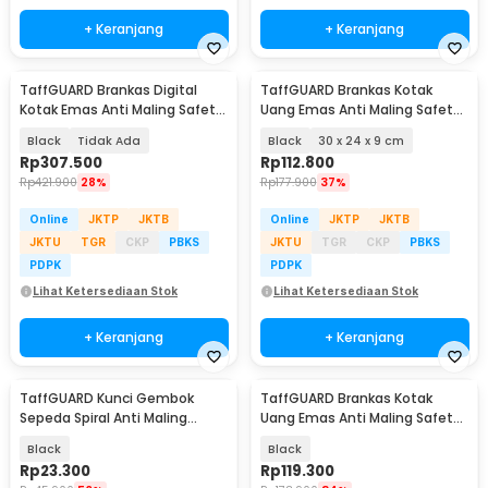
+ Keranjang
+ Keranjang
TaffGUARD Brankas Digital
TaffGUARD Brankas Kotak
Kotak Emas Anti Maling Safety
Uang Emas Anti Maling Safety
Box 31x20x20cm - 20E
Box - HC-30A
Black
Tidak Ada
Black
30 x 24 x 9 cm
Rp
307.500
Rp
112.800
Rp
421.900
28%
Rp
177.900
37%
Online
JKTP
JKTB
Online
JKTP
JKTB
JKTU
TGR
CKP
PBKS
JKTU
TGR
CKP
PBKS
PDPK
PDPK
Lihat Ketersediaan Stok
Lihat Ketersediaan Stok
+ Keranjang
+ Keranjang
TaffGUARD Kunci Gembok
TaffGUARD Brankas Kotak
Sepeda Spiral Anti Maling
Uang Emas Anti Maling Safety
Stainless Steel 1.1M - GT85
Box 33x24x9cm - HC-33P
Black
Black
Rp
23.300
Rp
119.300