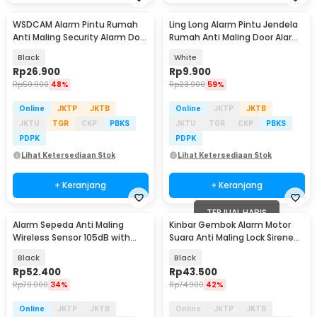
WSDCAM Alarm Pintu Rumah
Ling Long Alarm Pintu Jendela
Anti Maling Security Alarm Door
Rumah Anti Maling Door Alarm
Stop 120dB - LL-9806
Sensor 90dB - YL-323
Black
White
Rp
26.900
Rp
9.900
Rp
50.900
48%
Rp
23.900
59%
Online
JKTP
JKTB
Online
JKTP
JKTB
JKTU
TGR
CKP
PBKS
JKTU
TGR
CKP
PBKS
PDPK
PDPK
Lihat Ketersediaan Stok
Lihat Ketersediaan Stok
+ Keranjang
+ Keranjang
TERJUAL HABIS
Alarm Sepeda Anti Maling
Kinbar Gembok Alarm Motor
Wireless Sensor 105dB with
Suara Anti Maling Lock Sirene
Remote Control - TE-168
10mm - GA14
Black
Black
Rp
52.400
Rp
43.500
Rp
79.000
34%
Rp
74.900
42%
Online
JKTP
JKTB
Online
JKTP
JKTB