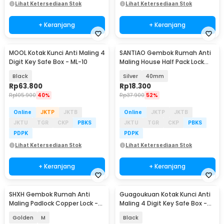
Lihat Ketersediaan Stok
Lihat Ketersediaan Stok
+ Keranjang
+ Keranjang
MOOL Kotak Kunci Anti Maling 4
SANTIAO Gembok Rumah Anti
Baru
Digit Key Safe Box - ML-10
Maling House Half Pack Lock
Hardened Steel - ST-050
Black
Silver
40mm
Rp
63.800
Rp
18.300
Rp
105.900
40%
Rp
37.900
52%
Online
JKTP
JKTB
Online
JKTP
JKTB
JKTU
TGR
CKP
PBKS
JKTU
TGR
CKP
PBKS
PDPK
PDPK
Lihat Ketersediaan Stok
Lihat Ketersediaan Stok
+ Keranjang
+ Keranjang
SHXH Gembok Rumah Anti
Guagoukuan Kotak Kunci Anti
Maling Padlock Copper Lock -
Maling 4 Digit Key Safe Box -
SHX127
ML-45
Golden
M
Black