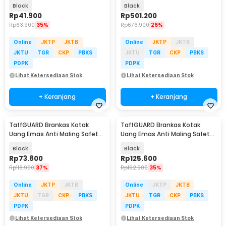
Box 12.5x9.5x6cm - HC-12A
Box 43x35x20cm - 43EA
Black
Black
Rp
41.900
Rp
501.200
Rp
63.900
35%
Rp
676.900
26%
Online
JKTP
JKTB
Online
JKTP
JKTB
JKTU
TGR
CKP
PBKS
JKTU
TGR
CKP
PBKS
PDPK
PDPK
Lihat Ketersediaan Stok
Lihat Ketersediaan Stok
+ Keranjang
+ Keranjang
TaffGUARD Brankas Kotak
TaffGUARD Brankas Kotak
Uang Emas Anti Maling Safety
Uang Emas Anti Maling Safety
Box 20x16x9cm - HC-20P
Box 33x24x9cm - HC-33B
Black
Black
Rp
73.800
Rp
125.600
Rp
116.900
37%
Rp
192.900
35%
Online
JKTP
JKTB
Online
JKTP
JKTB
JKTU
TGR
CKP
PBKS
JKTU
TGR
CKP
PBKS
PDPK
PDPK
Lihat Ketersediaan Stok
Lihat Ketersediaan Stok