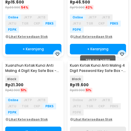
Rp
15.600
Rp
46.500
Rp
33.900
54%
Rp
79.900
42%
Online
JKTP
JKTB
Online
JKTP
JKTB
JKTU
TGR
CKP
PBKS
JKTU
TGR
CKP
PBKS
PDPK
PDPK
Lihat Ketersediaan Stok
Lihat Ketersediaan Stok
+ Keranjang
+ Keranjang
TERJUAL HABIS
Xuanzhun Kotak Kunci Anti
Kuan Kotak Kunci Anti Maling 4
Maling 4 Digit Key Safe Box -
Digit Password Key Safe Box -
ML-95
ML-94
Black
Black
Rp
21.300
Rp
19.600
Rp
42.900
51%
Rp
39.900
51%
Online
JKTP
JKTB
Online
JKTP
JKTB
JKTU
TGR
CKP
PBKS
JKTU
TGR
CKP
PBKS
PDPK
PDPK
Lihat Ketersediaan Stok
Lihat Ketersediaan Stok