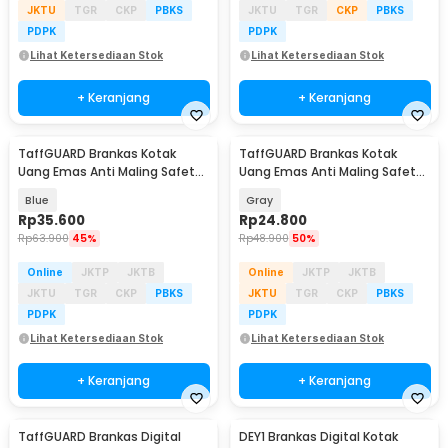
JKTU
TGR
CKP
PBKS
JKTU
TGR
CKP
PBKS
PDPK
PDPK
Lihat Ketersediaan Stok
Lihat Ketersediaan Stok
+ Keranjang
+ Keranjang
TaffGUARD Brankas Kotak
TaffGUARD Brankas Kotak
Uang Emas Anti Maling Safety
Uang Emas Anti Maling Safety
Box 12.5x9.5x6cm - HC-12A
Box 11.5x8.5x5cm - HC-11A
Blue
Gray
Rp
35.600
Rp
24.800
Rp
63.900
45%
Rp
48.900
50%
Online
JKTP
JKTB
Online
JKTP
JKTB
JKTU
TGR
CKP
PBKS
JKTU
TGR
CKP
PBKS
PDPK
PDPK
Lihat Ketersediaan Stok
Lihat Ketersediaan Stok
+ Keranjang
+ Keranjang
TaffGUARD Brankas Digital
DEY1 Brankas Digital Kotak