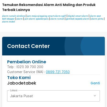
Temukan Rekomendasi Alarm Anti Maling dan Produk
Terbaik Lainnya
alarm rumah wireless
|
jam meja qingping smart alarm cgd1
|
digital smart alarm
|
alarm seat
belt stopper
|
alarm
|
jam alarm speakerpalu
|
alarm rumah
|
gembok sepeda alarm
|
alarm pintu
|
alarm mobil
Contact Center
Pembelian Online
Telp : (021) 39 700 200
Customer Service (WA) :
0899 721 7050
Toko Kami
Jabodetabek
Ganti
Lokasi
Jakarta Pusat