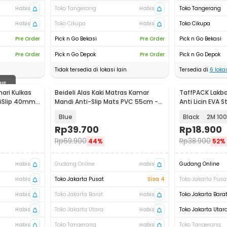
Habis
Toko Tangerang
Habis
Toko Tangerang
Habis
Toko Cikupa
Habis
Toko Cikupa
Pre Order
Pick n Go Bekasi
Pre Order
Pick n Go Bekasi
Pre Order
Pick n Go Depok
Pre Order
Pick n Go Depok
Tidak tersedia di lokasi lain
Tersedia di
6
lokas
BIS
mari Kulkas
Beideli Alas Kaki Matras Kamar
TaffPACK Lakba
tiSlip 40mm
Mandi Anti-Slip Mats PVC 55cm -
Anti Licin EVA 
PJ407
- UT2
Blue
Black
2M 1
Rp
39.700
Rp
18.900
Rp
69.900
Rp
38.900
44%
52%
Habis
Gudang Online
Habis
Gudang Online
Habis
Toko Jakarta Pusat
Sisa 4
Toko Jakarta Pusa
Habis
Toko Jakarta Barat
Habis
Toko Jakarta Bara
Habis
Toko Jakarta Utara
Habis
Toko Jakarta Utar
Habis
Toko Tangerang
Habis
Toko Tangerang