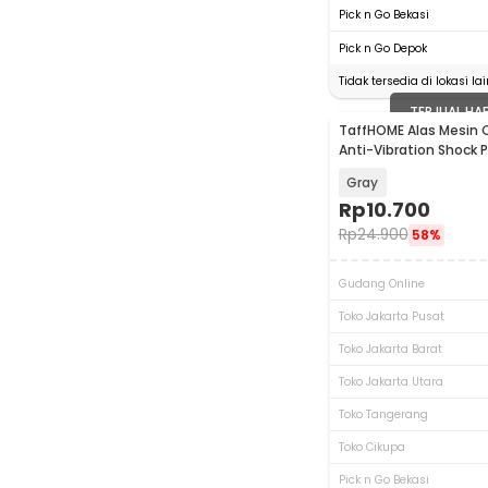
Pick n Go Bekasi
Pick n Go Depok
Tidak tersedia di lokasi lai
TERJUAL HA
TaffHOME Alas Mesin Cu
Anti-Vibration Shock 
NY500
Gray
Rp
10.700
Rp
24.900
58%
Gudang Online
Toko Jakarta Pusat
Toko Jakarta Barat
Toko Jakarta Utara
Toko Tangerang
Toko Cikupa
Pick n Go Bekasi