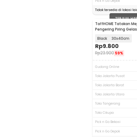
Pick n Go Depok
Tidak tersedia di lokasi lai
TERJUAL HA
TaffHOME Tatakan Mej
Pengering Piring Gela
Coffee Mat - D-25
Black
30x40cm
Rp
9.800
Rp
23.900
59%
Gudang Online
Toko Jakarta Pusat
Toko Jakarta Barat
Toko Jakarta Utara
Toko Tangerang
Toko Cikupa
Pick n Go Bekasi
Pick n Go Depok