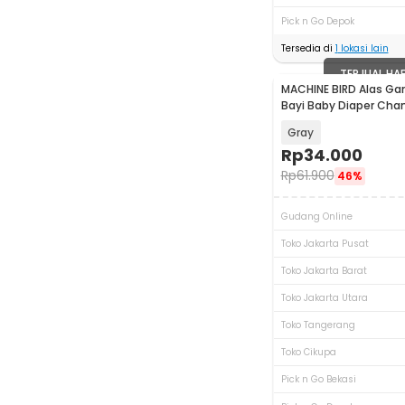
Pick n Go Depok
Tersedia di
1
lokasi lain
TERJUAL HA
MACHINE BIRD Alas Ga
Bayi Baby Diaper Cha
Waterproof - BY401
Gray
Rp
34.000
Rp
61.900
46%
Gudang Online
Toko Jakarta Pusat
Toko Jakarta Barat
Toko Jakarta Utara
Toko Tangerang
Toko Cikupa
Pick n Go Bekasi