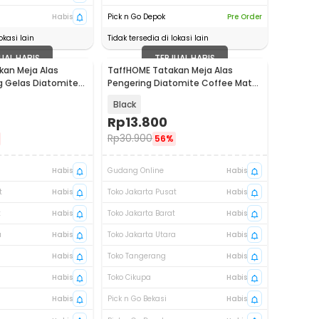
Habis
Pick n Go Depok
Pre Order
okasi lain
Tidak tersedia di lokasi lain
UAL HABIS
TERJUAL HABIS
kan Meja Alas
TaffHOME Tatakan Meja Alas
ng Gelas Diatomite
Pengering Diatomite Coffee Mat
D-40
40x50cm - D-30
Black
Rp
13.800
Rp
30.900
56%
Habis
Gudang Online
Habis
t
Habis
Toko Jakarta Pusat
Habis
t
Habis
Toko Jakarta Barat
Habis
a
Habis
Toko Jakarta Utara
Habis
Habis
Toko Tangerang
Habis
Habis
Toko Cikupa
Habis
Habis
Pick n Go Bekasi
Habis