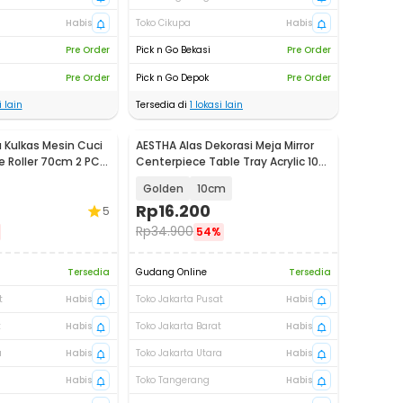
Habis
Toko Cikupa
Habis
Pre Order
Pick n Go Bekasi
Pre Order
Pre Order
Pick n Go Depok
Pre Order
 lain
Tersedia di
1
lokasi lain
 Kulkas Mesin Cuci
AESTHA Alas Dekorasi Meja Mirror
 Roller 70cm 2 PCS
Centerpiece Table Tray Acrylic 10
PCS - ASH10
Golden
10cm
Rp
16.200
5
Rp
34.900
54%
Tersedia
Gudang Online
Tersedia
t
Habis
Toko Jakarta Pusat
Habis
t
Habis
Toko Jakarta Barat
Habis
a
Habis
Toko Jakarta Utara
Habis
Habis
Toko Tangerang
Habis