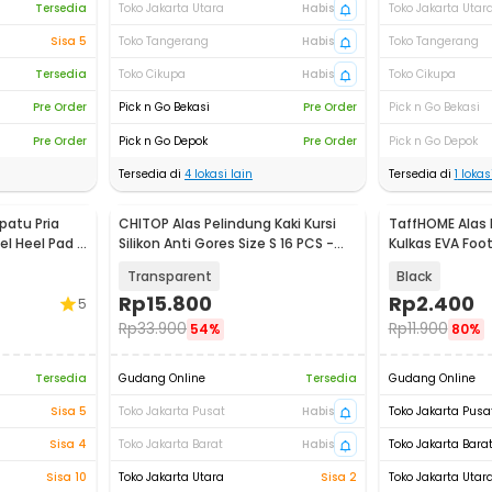
Tersedia
Toko Jakarta Utara
Habis
Toko Jakarta Utar
Sisa 5
Toko Tangerang
Habis
Toko Tangerang
Tersedia
Toko Cikupa
Habis
Toko Cikupa
Pre Order
Pick n Go Bekasi
Pre Order
Pick n Go Bekasi
Pre Order
Pick n Go Depok
Pre Order
Pick n Go Depok
Tersedia di
4
lokasi lain
Tersedia di
1
lokasi
epatu Pria
CHITOP Alas Pelindung Kaki Kursi
TaffHOME Alas 
el Heel Pad -
Silikon Anti Gores Size S 16 PCS -
Kulkas EVA Foot
CH-46
PCS - NY24
Transparent
Black
Rp
15.800
Rp
2.400
5
Rp
33.900
Rp
11.900
54%
80%
Tersedia
Gudang Online
Tersedia
Gudang Online
Sisa 5
Toko Jakarta Pusat
Habis
Toko Jakarta Pusa
Sisa 4
Toko Jakarta Barat
Habis
Toko Jakarta Bara
Sisa 10
Toko Jakarta Utara
Sisa 2
Toko Jakarta Utar