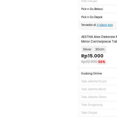
Toko Cikupa
Pick n Go Bekasi
Pick n Go Depok
Tersedia di
4
lokasi lain
AESTHA Alas Dekorasi 
Mirror Centerpiece Ta
Acrylic - ASH30
Silver
30cm
Rp
15.000
Rp
32.900
55%
Gudang Online
Toko Jakarta Pusat
Toko Jakarta Barat
Toko Jakarta Utara
Toko Tangerang
Toko Cikupa