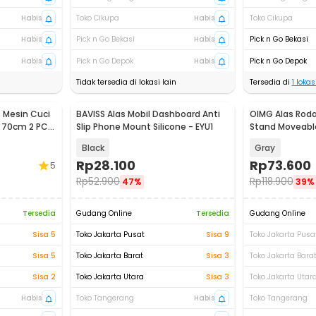
Habis
Toko Cikupa
Habis
Toko Cikupa
Habis
Pick n Go Bekasi
Habis
Pick n Go Bekasi
Habis
Pick n Go Depok
Habis
Pick n Go Depok
Tidak tersedia di lokasi lain
Tersedia di
1
lokasi
 Mesin Cuci
BAVISS Alas Mobil Dashboard Anti
OIMG Alas Roda
r 70cm 2 PCS
Slip Phone Mount Silicone - EYU1
Stand Moveable
- OMG17
Black
Gray
Rp
28.100
Rp
73.600
5
Rp
52.900
Rp
118.900
47%
39%
Tersedia
Gudang Online
Tersedia
Gudang Online
Sisa 5
Toko Jakarta Pusat
Sisa 9
Toko Jakarta Pusa
Sisa 5
Toko Jakarta Barat
Sisa 3
Toko Jakarta Bara
Sisa 2
Toko Jakarta Utara
Sisa 3
Toko Jakarta Utar
Habis
Toko Tangerang
Habis
Toko Tangerang