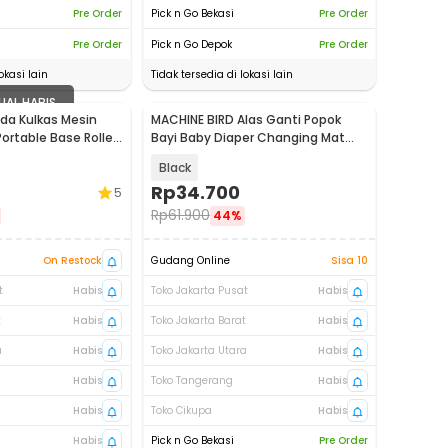
Pre Order
Pick n Go Bekasi
Pre Order
Pre Order
Pick n Go Depok
Pre Order
okasi lain
Tidak tersedia di lokasi lain
UAL HABIS
da Kulkas Mesin
MACHINE BIRD Alas Ganti Popok
ortable Base Roller
Bayi Baby Diaper Changing Mat
Waterproof - BY401
Black
Rp
34.700
5
Rp
61.900
44%
On Restock
Gudang Online
Sisa 10
t
Habis
Toko Jakarta Pusat
Habis
t
Habis
Toko Jakarta Barat
Habis
a
Habis
Toko Jakarta Utara
Habis
Habis
Toko Tangerang
Habis
Habis
Toko Cikupa
Habis
Habis
Pick n Go Bekasi
Pre Order