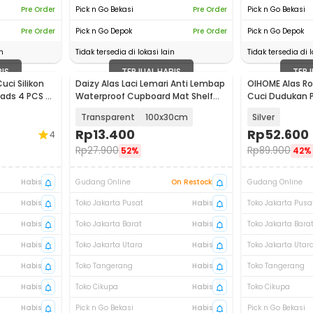
Pre Order
Pick n Go Bekasi
Pre Order
Pick n Go Bekasi
Pre Order
Pick n Go Depok
Pre Order
Pick n Go Depok
n
Tidak tersedia di lokasi lain
Tidak tersedia di l
BIS
TERJUAL HABIS
TERJ
ci Silikon
Daizy Alas Laci Lemari Anti Lembap
OIHOME Alas Ro
Pads 4 PCS -
Waterproof Cupboard Mat Shelf
Cuci Dudukan P
Liner - DZ057
- OI8
Transparent
100x30cm
Silver
Rp
13.400
Rp
52.600
4
Rp
27.900
Rp
89.900
52%
42%
Habis
Gudang Online
On Restock
Gudang Online
Habis
Toko Jakarta Pusat
Habis
Toko Jakarta Pusa
Habis
Toko Jakarta Barat
Habis
Toko Jakarta Bara
Habis
Toko Jakarta Utara
Habis
Toko Jakarta Utar
Habis
Toko Tangerang
Habis
Toko Tangerang
Habis
Toko Cikupa
Habis
Toko Cikupa
Habis
Pick n Go Bekasi
Habis
Pick n Go Bekasi