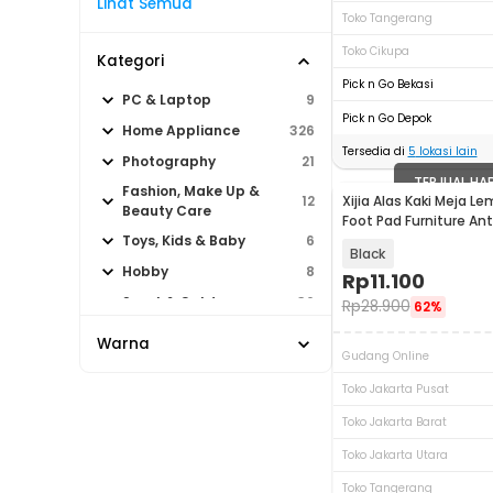
Lihat Semua
Toko Tangerang
Toko Cikupa
Kategori
Pick n Go Bekasi
PC & Laptop
9
Pick n Go Depok
Home Appliance
326
Tersedia di
5
lokasi lain
Photography
21
TERJUAL HA
Fashion, Make Up &
Xijia Alas Kaki Meja Le
12
Beauty Care
Foot Pad Furniture An
2M - NY25
Toys, Kids & Baby
6
Black
Hobby
8
Rp
11.100
Sport & Outdoor
36
Rp
28.900
62%
Warna
Gudang Online
Toko Jakarta Pusat
Toko Jakarta Barat
Toko Jakarta Utara
Toko Tangerang