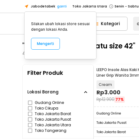
Jabodetabek
ganti
Toko Jakarta Utara
Toko Tangerang
Kategori
Silakan ubah lokasi store sesuai
Toko Cikupa
dengan lokasi Anda.
Pick n Go Jakarta Barat
Senin - J
"alas kaki insole sepatu size 42"
Mengerti
Pick n Go Bekasi
Senin - Jumat (08
Pick n Go Depok
Senin - Jumat (08
410
Produk
Toko Jakarta Pusat
Senin - Sabtu
LEEPO Insole Alas Kaki 
Filter Produk
Toko Jakarta Barat
Senin - Sabtu
Liner Grip Wanita 3mm
Toko Jakarta Utara
Cream
Toko Tangerang
Rp
3.000
Lokasi Barang
Rp
12.900
77%
Toko Cikupa
Gudang Online
Toko Cikupa
Pick n Go Jakarta Barat
Senin - J
Toko Jakarta Barat
Gudang Online
Pick n Go Bekasi
Senin - Jumat (08
Toko Jakarta Pusat
Toko Jakarta Pusat
Toko Jakarta Utara
Pick n Go Depok
Senin - Jumat (08
Toko Tangerang
Toko Jakarta Barat