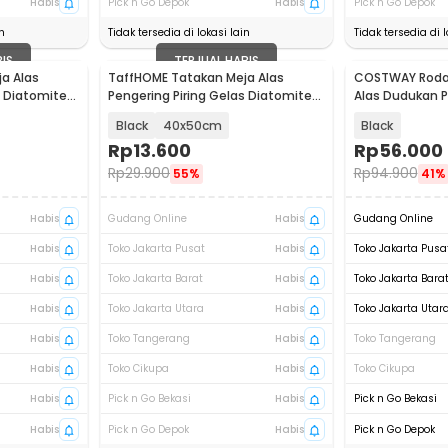
Habis
Pick n Go Depok
Habis
Pick n Go Depok
n
Tidak tersedia di lokasi lain
Tidak tersedia di l
BIS
TERJUAL HABIS
a Alas
TaffHOME Tatakan Meja Alas
COSTWAY Roda 
s Diatomite
Pengering Piring Gelas Diatomite
Alas Dudukan P
Coffee Mat - D-25
- W2197
Black
40x50cm
Black
Rp
13.600
Rp
56.000
Rp
29.900
Rp
94.900
55%
41%
Habis
Gudang Online
Habis
Gudang Online
Habis
Toko Jakarta Pusat
Habis
Toko Jakarta Pusa
Habis
Toko Jakarta Barat
Habis
Toko Jakarta Bara
Habis
Toko Jakarta Utara
Habis
Toko Jakarta Utar
Habis
Toko Tangerang
Habis
Toko Tangerang
Habis
Toko Cikupa
Habis
Toko Cikupa
Habis
Pick n Go Bekasi
Habis
Pick n Go Bekasi
Habis
Pick n Go Depok
Habis
Pick n Go Depok