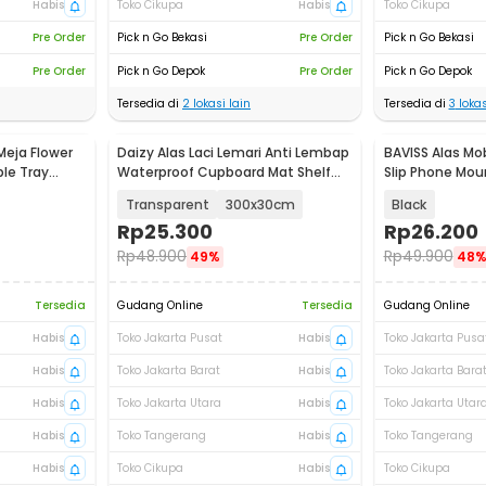
Habis
Toko Cikupa
Habis
Toko Cikupa
Pre Order
Pick n Go Bekasi
Pre Order
Pick n Go Bekasi
Pre Order
Pick n Go Depok
Pre Order
Pick n Go Depok
Tersedia di
2
lokasi lain
Tersedia di
3
lokas
Meja Flower
Daizy Alas Laci Lemari Anti Lembap
BAVISS Alas Mo
ble Tray
Waterproof Cupboard Mat Shelf
Slip Phone Moun
Liner - DZ057
INU34
Transparent
300x30cm
Black
Rp
25.300
Rp
26.200
Rp
48.900
Rp
49.900
49%
48
Tersedia
Gudang Online
Tersedia
Gudang Online
Habis
Toko Jakarta Pusat
Habis
Toko Jakarta Pusa
Habis
Toko Jakarta Barat
Habis
Toko Jakarta Bara
Habis
Toko Jakarta Utara
Habis
Toko Jakarta Utar
Habis
Toko Tangerang
Habis
Toko Tangerang
Habis
Toko Cikupa
Habis
Toko Cikupa