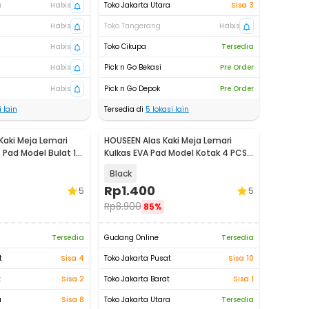
a
Habis
Toko Jakarta Utara
Sisa 3
Habis
Toko Tangerang
Habis
Habis
Toko Cikupa
Tersedia
Habis
Pick n Go Bekasi
Pre Order
Habis
Pick n Go Depok
Pre Order
 lain
Tersedia di
5
lokasi lain
Kaki Meja Lemari
HOUSEEN Alas Kaki Meja Lemari
 Pad Model Bulat 16
Kulkas EVA Pad Model Kotak 4 PCS
- NY4
Black
Rp
1.400
5
5
Rp
8.900
85%
Tersedia
Gudang Online
Tersedia
t
Sisa 4
Toko Jakarta Pusat
Sisa 10
t
Sisa 2
Toko Jakarta Barat
Sisa 1
a
Sisa 8
Toko Jakarta Utara
Tersedia