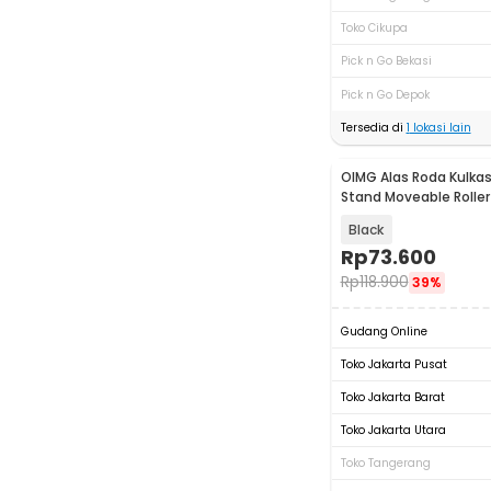
Toko Cikupa
Pick n Go Bekasi
Pick n Go Depok
Tersedia di
1
lokasi lain
OIMG Alas Roda Kulkas
Stand Moveable Rolle
- OMG17
Black
Rp
73.600
Rp
118.900
39%
Gudang Online
Toko Jakarta Pusat
Toko Jakarta Barat
Toko Jakarta Utara
Toko Tangerang