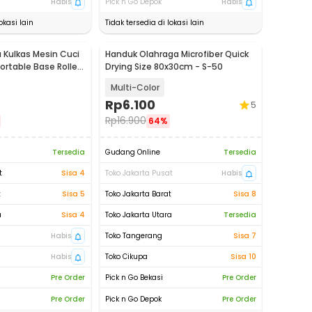
Habis
Pick n Go Depok
Habis
okasi lain
Tidak tersedia di lokasi lain
Kulkas Mesin Cuci
Handuk Olahraga Microfiber Quick
ortable Base Roller
Drying Size 80x30cm - S-50
Multi-Color
Rp
6.100
5
Rp
16.900
64%
Tersedia
Gudang Online
Tersedia
t
Sisa 4
Toko Jakarta Pusat
Habis
t
Sisa 5
Toko Jakarta Barat
Sisa 8
a
Sisa 4
Toko Jakarta Utara
Tersedia
Habis
Toko Tangerang
Sisa 7
Habis
Toko Cikupa
Sisa 10
Pre Order
Pick n Go Bekasi
Pre Order
Pre Order
Pick n Go Depok
Pre Order