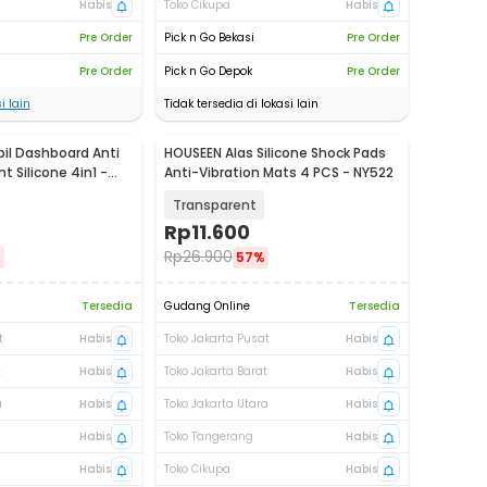
Habis
Toko Cikupa
Habis
Pre Order
Pick n Go Bekasi
Pre Order
Pre Order
Pick n Go Depok
Pre Order
i lain
Tidak tersedia di lokasi lain
bil Dashboard Anti
HOUSEEN Alas Silicone Shock Pads
t Silicone 4in1 -
Anti-Vibration Mats 4 PCS - NY522
Transparent
Rp
11.600
Rp
26.900
%
57%
Tersedia
Gudang Online
Tersedia
t
Habis
Toko Jakarta Pusat
Habis
t
Habis
Toko Jakarta Barat
Habis
a
Habis
Toko Jakarta Utara
Habis
Habis
Toko Tangerang
Habis
Habis
Toko Cikupa
Habis