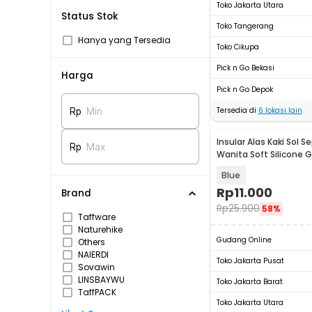
Toko Jakarta Utara
Status Stok
Toko Tangerang
Hanya yang Tersedia
Toko Cikupa
Pick n Go Bekasi
Harga
Pick n Go Depok
Tersedia di
6
lokasi lain
Rp
Min
Insular Alas Kaki Sol S
Rp
Max
Wanita Soft Silicone G
J123
Blue
Rp
11.000
Brand
Rp
25.900
58%
Taffware
Naturehike
Gudang Online
Others
NAIERDI
Toko Jakarta Pusat
Sovawin
LINSBAYWU
Toko Jakarta Barat
TaffPACK
Toko Jakarta Utara