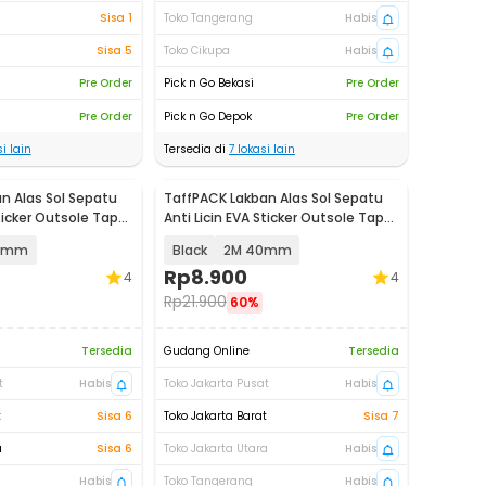
Sisa 1
Toko Tangerang
Habis
Sisa 5
Toko Cikupa
Habis
Pre Order
Pick n Go Bekasi
Pre Order
Pre Order
Pick n Go Depok
Pre Order
i lain
Tersedia di
7
lokasi lain
n Alas Sol Sepatu
TaffPACK Lakban Alas Sol Sepatu
Sticker Outsole Tape
Anti Licin EVA Sticker Outsole Tape
- UT2
00mm
Black
2M 40mm
Rp
8.900
4
4
Rp
21.900
60%
Tersedia
Gudang Online
Tersedia
t
Habis
Toko Jakarta Pusat
Habis
t
Sisa 6
Toko Jakarta Barat
Sisa 7
a
Sisa 6
Toko Jakarta Utara
Habis
Habis
Toko Tangerang
Habis