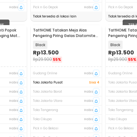
Habis
Pick n Go Depok
Habis
Pick n Go Depok
Tidak tersedia di lokasi lain
Tidak tersedia di l
BIS
TERJ
nti Popok
TaffHOME Tatakan Meja Alas
TaffHOME Tata
nging Mat
Pengering Piring Gelas Diatomite
Pengering Piri
Coffee Mat - D-45
Coffee Mat - 
Black
Black
Rp
13.500
Rp
13.500
Rp
29.900
Rp
29.900
55%
55%
Habis
Gudang Online
Habis
Gudang Online
Habis
Toko Jakarta Pusat
Sisa 4
Toko Jakarta Pusa
Habis
Toko Jakarta Barat
Habis
Toko Jakarta Bara
Habis
Toko Jakarta Utara
Habis
Toko Jakarta Utar
Habis
Toko Tangerang
Habis
Toko Tangerang
Habis
Toko Cikupa
Habis
Toko Cikupa
Habis
Pick n Go Bekasi
Habis
Pick n Go Bekasi