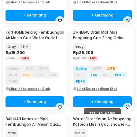
Lihat Ketersediaan Stok
Lihat Ketersediaan Stok
+ Keranjang
+ Keranjang
TaffHOME Selang Pembuangan
ZMHEGW Drain Mat Alas
Air Mesin Cuci Water Outlet
Pengering Cuci Piring Gelas
Pipe Hose - PY550
40x30.5cm - P589
Gray
1.5 M
Gray
Rp
16.200
Rp
25.200
Rp
34.900
54%
Rp
45.900
46%
Online
JKTP
JKTB
Online
JKTP
JKTB
JKTU
TGR
CKP
PBKS
JKTU
TGR
CKP
PBKS
PDPK
PDPK
Lihat Ketersediaan Stok
Lihat Ketersediaan Stok
+ Keranjang
+ Keranjang
TERJUAL HABIS
BAIHUAN Konektor Pipa
Water Filter Keran Air Penyaring
Pembuangan Air Mesin Cuci
Kotoran Mesin Cuci Shower -
Floor Drain Trap 2 PCS - BN-40
CO94
Gray
White