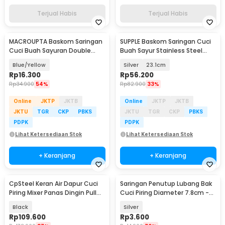
Terjual Habis
Terjual Habis
MACROUPTA Baskom Saringan
SUPPLE Baskom Saringan Cuci
Cuci Buah Sayuran Double
Buah Sayur Stainless Steel
Layer 3 PCS - DP151
Drain Basket - C0065
Blue/Yellow
Silver
23.1cm
Rp
16.300
Rp
56.200
Rp
34.900
54%
Rp
82.900
33%
Online
JKTP
JKTB
Online
JKTP
JKTB
JKTU
TGR
CKP
PBKS
JKTU
TGR
CKP
PBKS
PDPK
PDPK
Lihat Ketersediaan Stok
Lihat Ketersediaan Stok
+ Keranjang
+ Keranjang
CpSteel Keran Air Dapur Cuci
Saringan Penutup Lubang Bak
Piring Mixer Panas Dingin Pull
Cuci Piring Diameter 7.8cm -
Out Rinser - CP12
M128
Black
Silver
Rp
109.600
Rp
3.600