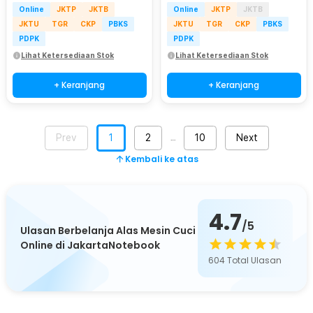
Online
JKTP
JKTB
Online
JKTP
JKTB
JKTU
TGR
CKP
PBKS
JKTU
TGR
CKP
PBKS
PDPK
PDPK
Lihat Ketersediaan Stok
Lihat Ketersediaan Stok
+ Keranjang
+ Keranjang
Prev
1
2
10
Next
…
Kembali ke atas
4.7
/5
Ulasan Berbelanja Alas Mesin Cuci
Online di JakartaNotebook
604
Total Ulasan