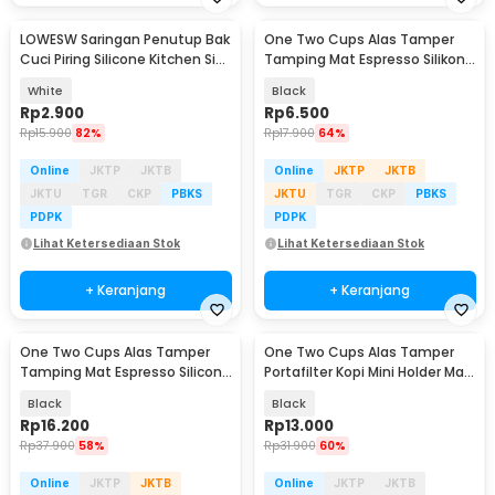
LOWESW Saringan Penutup Bak
One Two Cups Alas Tamper
Cuci Piring Silicone Kitchen Sink
Tamping Mat Espresso Silikon
Filter - F294
Portafilter 65mm - BB-151
White
Black
Rp
2.900
Rp
6.500
Rp
15.900
82%
Rp
17.900
64%
Online
JKTP
JKTB
Online
JKTP
JKTB
JKTU
TGR
CKP
PBKS
JKTU
TGR
CKP
PBKS
PDPK
PDPK
Lihat Ketersediaan Stok
Lihat Ketersediaan Stok
+ Keranjang
+ Keranjang
One Two Cups Alas Tamper
One Two Cups Alas Tamper
Tamping Mat Espresso Silicone
Portafilter Kopi Mini Holder Mat
Portafilter - BG021
51/54/58mm - FE1
Black
Black
Rp
16.200
Rp
13.000
Rp
37.900
58%
Rp
31.900
60%
Online
JKTP
JKTB
Online
JKTP
JKTB