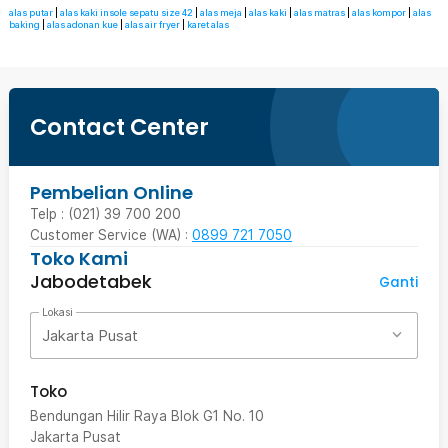
alas putar
|
alas kaki insole sepatu size 42
|
alas meja
|
alas kaki
|
alas matras
|
alas kompor
|
alas
baking
|
alas adonan kue
|
alas air fryer
|
karet alas
Contact Center
Pembelian Online
Telp : (021) 39 700 200
Customer Service (WA) :
0899 721 7050
Toko Kami
Jabodetabek
Ganti
Lokasi
Jakarta Pusat
Toko
Bendungan Hilir Raya Blok G1 No. 10
Jakarta Pusat