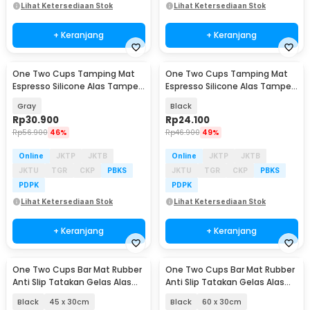
Lihat Ketersediaan Stok
Lihat Ketersediaan Stok
+ Keranjang
+ Keranjang
One Two Cups Tamping Mat
One Two Cups Tamping Mat
Espresso Silicone Alas Tamper
Espresso Silicone Alas Tamper
Portafilter - S24
Portafilter - W20031
Gray
Black
Rp
30.900
Rp
24.100
Rp
56.900
46%
Rp
46.900
49%
Online
JKTP
JKTB
Online
JKTP
JKTB
JKTU
TGR
CKP
PBKS
JKTU
TGR
CKP
PBKS
PDPK
PDPK
Lihat Ketersediaan Stok
Lihat Ketersediaan Stok
+ Keranjang
+ Keranjang
One Two Cups Bar Mat Rubber
One Two Cups Bar Mat Rubber
Anti Slip Tatakan Gelas Alas
Anti Slip Tatakan Gelas Alas
Meja Barista - TY3
Meja Barista - TY3
Black
45 x 30cm
Black
60 x 30cm