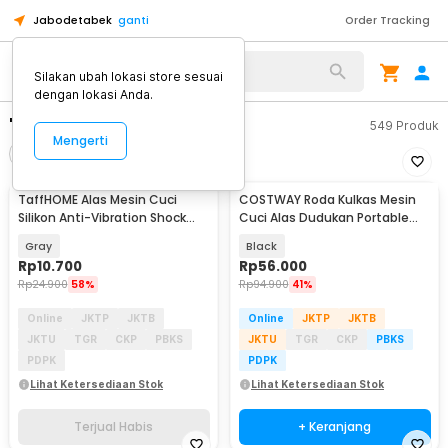
Jabodetabek
ganti
Order Tracking
Silakan ubah lokasi store sesuai
dengan lokasi Anda.
"alas mesin cuci"
549
Produk
Mengerti
Filter
Urutkan
TERJUAL HABIS
TaffHOME Alas Mesin Cuci
COSTWAY Roda Kulkas Mesin
Silikon Anti-Vibration Shock
Cuci Alas Dudukan Portable
Pads 4 PCS - NY500
Base Roller - W2197
Gray
Black
Rp
10.700
Rp
56.000
Rp
24.900
58%
Rp
94.900
41%
Online
JKTP
JKTB
Online
JKTP
JKTB
JKTU
TGR
CKP
PBKS
JKTU
TGR
CKP
PBKS
PDPK
PDPK
Lihat Ketersediaan Stok
Lihat Ketersediaan Stok
Terjual Habis
+ Keranjang