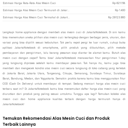
Estimasi Harga Rata-Rata Alas Mesin Cuci
Rp
621.158
Estimasi Harga Alas Mesin Cuci Termurah di JakartaNotebook
Rp
1.400
Estimasi Harga Alas Mesin Cuci Termahal di JakartaNotebook
Rp
29.123.900
Lengkapi home appliance dengan membeli alas mesin cuci di JakartaNotebook. Di sini kamu
bisa menemukan aneka pilihan alas mesin cuci terlengkap dengan berbagai jenis, ukuran, dan
variasi yang bisa dipilih sesuai kebutuhan. Tak perlu repot pergi ke luar rumah, cukup buka
aplikasi JakartaNotebook di smartphone, pilih produk yang dibutuhkan, pilih metode
pembayaran dan pengiriman, lalu barang pesanan siap diantar ke alamat kamu. Butuh alas
mesin cuci dengan cepat? Tentu bisa! JakartaNotebook menawarkan fitur pengiriman 1-day
yang langsung diproses setelah kamu membayar pesanan. Tak hanya itu, kamu juga bisa
membeli dan mengecek kondisi alas mesin cuci secara langsung di toko cabang yang terletak
di Jakarta Barat, Jakarta Utara, Tangerang, Cikupa, Semarang, Surabaya Timur, Surabaya
Barat, Bandung, Medan, dan Yogyakarta. Semakin praktis karena kamu bisa menggunakan fitur
COD (Cash On Delivery) untuk membayar di tempat. Sedang mencari harga alas mesin cuci
terbaru saat ini? Di JakartaNotebook kamu bisa menemukan daftar harga alas mesin cuci yang
diurutkan dari produk yang paling sesuai untukmu. Tunggu apa lagi? Temukan koleksi alas
mesin cuci dan home appliance kualitas terbaik dengan harga termurah hanya di
JakartaNotebook!
Temukan Rekomendasi Alas Mesin Cuci dan Produk
Terbaik Lainnya