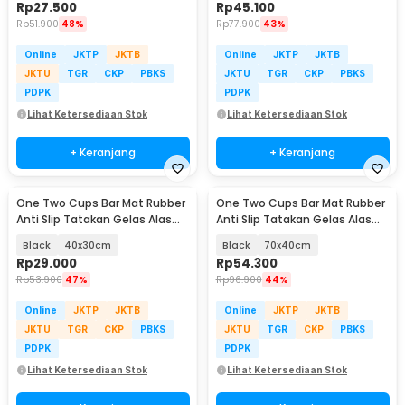
Rp
27.500
Rp
45.100
Rp
51.900
48%
Rp
77.900
43%
Online
JKTP
JKTB
Online
JKTP
JKTB
JKTU
TGR
CKP
PBKS
JKTU
TGR
CKP
PBKS
PDPK
PDPK
Lihat Ketersediaan Stok
Lihat Ketersediaan Stok
+ Keranjang
+ Keranjang
One Two Cups Bar Mat Rubber
One Two Cups Bar Mat Rubber
Anti Slip Tatakan Gelas Alas
Anti Slip Tatakan Gelas Alas
Meja Barista - TY3
Meja Barista - TY3
Black
40x30cm
Black
70x40cm
Rp
29.000
Rp
54.300
Rp
53.900
47%
Rp
96.900
44%
Online
JKTP
JKTB
Online
JKTP
JKTB
JKTU
TGR
CKP
PBKS
JKTU
TGR
CKP
PBKS
PDPK
PDPK
Lihat Ketersediaan Stok
Lihat Ketersediaan Stok