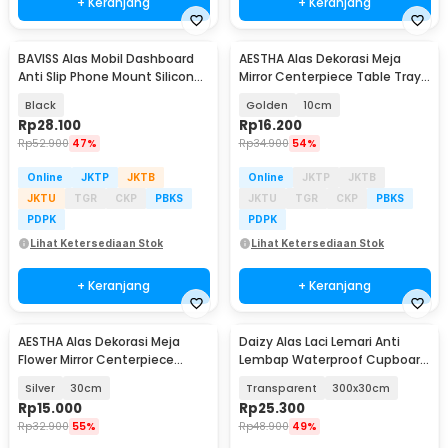
+ Keranjang
+ Keranjang
BAVISS Alas Mobil Dashboard
AESTHA Alas Dekorasi Meja
Anti Slip Phone Mount Silicone
Mirror Centerpiece Table Tray
- EYU1
Acrylic 10 PCS - ASH10
Black
Golden
10cm
Rp
28.100
Rp
16.200
Rp
52.900
47%
Rp
34.900
54%
Online
JKTP
JKTB
Online
JKTP
JKTB
JKTU
TGR
CKP
PBKS
JKTU
TGR
CKP
PBKS
PDPK
PDPK
Lihat Ketersediaan Stok
Lihat Ketersediaan Stok
+ Keranjang
+ Keranjang
AESTHA Alas Dekorasi Meja
Daizy Alas Laci Lemari Anti
Flower Mirror Centerpiece
Lembap Waterproof Cupboard
Table Tray Acrylic - ASH30
Mat Shelf Liner - DZ057
Silver
30cm
Transparent
300x30cm
Rp
15.000
Rp
25.300
Rp
32.900
55%
Rp
48.900
49%