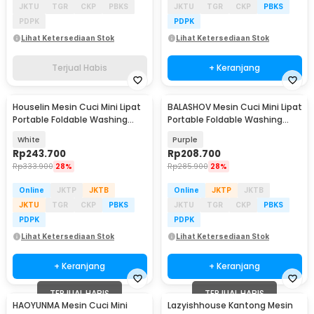
JKTU
TGR
CKP
PBKS
JKTU
TGR
CKP
PBKS
PDPK
PDPK
Lihat Ketersediaan Stok
Lihat Ketersediaan Stok
Terjual Habis
+ Keranjang
Houselin Mesin Cuci Mini Lipat
BALASHOV Mesin Cuci Mini Lipat
Portable Foldable Washing
Portable Foldable Washing
Machine 8L - HS8
Machine 9L - MLSC-01
White
Purple
Rp
243.700
Rp
208.700
Rp
333.900
28%
Rp
285.900
28%
Online
JKTP
JKTB
Online
JKTP
JKTB
JKTU
TGR
CKP
PBKS
JKTU
TGR
CKP
PBKS
PDPK
PDPK
Lihat Ketersediaan Stok
Lihat Ketersediaan Stok
+ Keranjang
+ Keranjang
TERJUAL HABIS
TERJUAL HABIS
HAOYUNMA Mesin Cuci Mini
Lazyishhouse Kantong Mesin