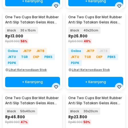
+ Keranjang
+ Keranjang
One Two Cups Bar Mat Rubber
One Two Cups Bar Mat Rubber
Anti Slip Tatakan Gelas Alas
Anti Slip Tatakan Gelas Alas
Meja Barista - TY3
Meja Barista - TY3
Black
30 x 15cm
Black
40x20cm
Rp
13.000
Rp
26.800
Rp
28.900
56%
Rp
50.900
48%
Online
JKTP
JKTB
Online
JKTP
JKTB
JKTU
TGR
CKP
PBKS
JKTU
TGR
CKP
PBKS
PDPK
PDPK
Lihat Ketersediaan Stok
Lihat Ketersediaan Stok
+ Keranjang
+ Keranjang
One Two Cups Bar Mat Rubber
One Two Cups Bar Mat Rubber
Anti Slip Tatakan Gelas Alas
Anti Slip Tatakan Gelas Alas
Meja Barista - TY3
Meja Barista - TY3
Black
50x40cm
Black
30x20cm
Rp
46.800
Rp
23.800
Rp
86.900
47%
Rp
46.900
50%