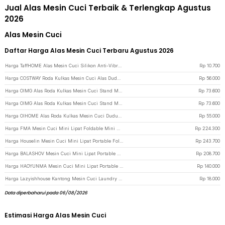
Jual Alas Mesin Cuci Terbaik & Terlengkap Agustus
2026
Alas Mesin Cuci
Daftar Harga Alas Mesin Cuci Terbaru Agustus 2026
Harga TaffHOME Alas Mesin Cuci Silikon Anti-Vibration Shock Pads 4 PCS - NY500 - Gray
Rp
10.700
Harga COSTWAY Roda Kulkas Mesin Cuci Alas Dudukan Portable Base Roller - W2197 - Black
Rp
56.000
Harga OIMG Alas Roda Kulkas Mesin Cuci Stand Moveable Roller 70cm 2 PCS - OMG17 - Black
Rp
73.600
Harga OIMG Alas Roda Kulkas Mesin Cuci Stand Moveable Roller 70cm 2 PCS - OMG17 - Gray
Rp
73.600
Harga OIHOME Alas Roda Kulkas Mesin Cuci Dudukan Portable Base Roller - OI8 - Silver
Rp
55.000
Harga FMA Mesin Cuci Mini Lipat Foldable Mini Washing Machine 8L - FM-8L2 - Green
Rp
224.300
Harga Houselin Mesin Cuci Mini Lipat Portable Foldable Washing Machine 8L - HS8 - White
Rp
243.700
Harga BALASHOV Mesin Cuci Mini Lipat Portable Foldable Washing Machine 9L - MLSC-01 - Purple
Rp
208.700
Harga HAOYUNMA Mesin Cuci Mini Lipat Portable Foldable Washing Machine 6.5L - HY65 - Purple
Rp
140.000
Harga Lazyishhouse Kantong Mesin Cuci Laundry Shoes Washing Mesh Bag - 62319 - White
Rp
18.000
Data diperbaharui pada 06/08/2026
Estimasi Harga Alas Mesin Cuci