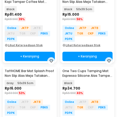
Kopi Tamper Coffee Mat
Non Slip Alas Meja Tatakan
Silicone Tray 2in1 - D-21
Gelas - CD0061
Black
Black
50x39.5cm
Rp
81.400
Rp
15.000
Rp
131.900
39%
Rp
33.900
56%
Online
JKTP
JKTB
Online
JKTP
JKTB
JKTU
TGR
CKP
PBKS
JKTU
TGR
CKP
PBKS
PDPK
PDPK
Lihat Ketersediaan Stok
Lihat Ketersediaan Stok
+ Keranjang
+ Keranjang
TaffHOME Bar Mat Splash Proof
One Two Cups Tamping Mat
Non Slip Alas Meja Tatakan
Espresso Silicone Alas Tamper
Gelas - CD0061
Portafilter - S24
Gray
50x39.5cm
Black
Rp
16.000
Rp
34.700
Rp
33.900
53%
Rp
56.900
40%
Online
JKTP
JKTB
Online
JKTP
JKTB
JKTU
TGR
CKP
PBKS
JKTU
TGR
CKP
PBKS
PDPK
PDPK