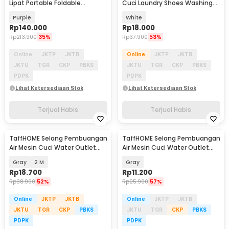
Lipat Portable Foldable
Cuci Laundry Shoes Washing
Washing Machine 6.5L - HY65
Mesh Bag - 62319
Purple
White
Rp
140.000
Rp
18.000
Rp
213.900
35%
Rp
37.900
53%
Online
JKTP
JKTB
Online
JKTP
JKTB
JKTU
TGR
CKP
PBKS
JKTU
TGR
CKP
PBKS
PDPK
PDPK
Lihat Ketersediaan Stok
Lihat Ketersediaan Stok
Terjual Habis
Terjual Habis
TaffHOME Selang Pembuangan
TaffHOME Selang Pembuangan
Air Mesin Cuci Water Outlet
Air Mesin Cuci Water Outlet
Pipe Hose - PY550
Pipe Hose 80cm - YPP
Gray
2 M
Gray
Rp
18.700
Rp
11.200
Rp
38.900
52%
Rp
25.900
57%
Online
JKTP
JKTB
Online
JKTP
JKTB
JKTU
TGR
CKP
PBKS
JKTU
TGR
CKP
PBKS
PDPK
PDPK