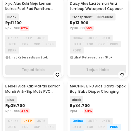
Xijia Alas Kaki Meja Lemari
Daizy Alas Laci Lemari Anti
Kulkas Foot Pad Furniture
Lembap Waterproof Cupboard
AntiSlip 40mm 2M - NY25
Mat Shelf Liner - DZ057
Black
Transparent
100x30cm
Rp
11.100
Rp
13.900
Rp
28.900
62%
Rp
30.900
56%
Online
JKTP
JKTB
Online
JKTP
JKTB
JKTU
TGR
CKP
PBKS
JKTU
TGR
CKP
PBKS
PDPK
PDPK
Lihat Ketersediaan Stok
Lihat Ketersediaan Stok
Terjual Habis
Terjual Habis
Beideli Alas Kaki Matras Kamar
MACHINE BIRD Alas Ganti Popok
Mandi Anti-Slip Mats PVC
Bayi Baby Diaper Changing
55cm - PJ407
Mat Waterproof - BY401
Blue
Black
Rp
39.700
Rp
34.700
Rp
69.900
44%
Rp
61.900
44%
Online
JKTP
JKTB
Online
JKTP
JKTB
JKTU
TGR
CKP
PBKS
JKTU
TGR
CKP
PBKS