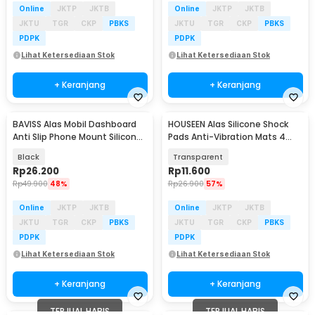
Online
JKTP
JKTB
Online
JKTP
JKTB
JKTU
TGR
CKP
PBKS
JKTU
TGR
CKP
PBKS
PDPK
PDPK
Lihat Ketersediaan Stok
Lihat Ketersediaan Stok
+ Keranjang
+ Keranjang
BAVISS Alas Mobil Dashboard
HOUSEEN Alas Silicone Shock
Anti Slip Phone Mount Silicone
Pads Anti-Vibration Mats 4
4in1 - INU34
PCS - NY522
Black
Transparent
Rp
26.200
Rp
11.600
Rp
49.900
48%
Rp
26.900
57%
Online
JKTP
JKTB
Online
JKTP
JKTB
JKTU
TGR
CKP
PBKS
JKTU
TGR
CKP
PBKS
PDPK
PDPK
Lihat Ketersediaan Stok
Lihat Ketersediaan Stok
+ Keranjang
+ Keranjang
TERJUAL HABIS
TERJUAL HABIS