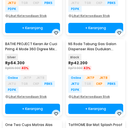
JKTU
TGR
CKP
PBKS
JKTU
TGR
CKP
PBKS
PDPK
PDPK
Lihat Ketersediaan Stok
Lihat Ketersediaan Stok
+ Keranjang
+ Keranjang
BATHE PROJECT Keran Air Cuci
NS Roda Tabung Gas Galon
Baru
Piring 4 Mode 360 Digree Mix
Dispenser Alas Dudukan
Panas Dingin - O5
Portable Base Roller - N36
Silver
Black
Rp
64.300
Rp
42.200
Rp
106.900
40%
Rp
73.900
43%
Online
JKTP
JKTB
Online
JKTP
JKTB
JKTU
TGR
CKP
PBKS
JKTU
TGR
CKP
PBKS
PDPK
PDPK
Lihat Ketersediaan Stok
Lihat Ketersediaan Stok
+ Keranjang
+ Keranjang
One Two Cups Matras Alas
TaffHOME Bar Mat Splash Proof