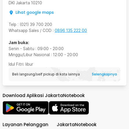
DKI Jakarta
10210
Lihat google maps
Telp
:
(021) 39 700 200
Whatsapp Sales / COD
:
0896 135 222 00
Jam buka:
Senin - Sabtu
:
09:00
-
20:00
Minggu/Libur Nasional
:
12:00
-
20:00
Idul Fitri
: libur
Selengkapnya
Beli langsung/self pickup di kota lainnya
Download Aplikasi JakartaNotebook
Layanan Pelanggan
JakartaNotebook