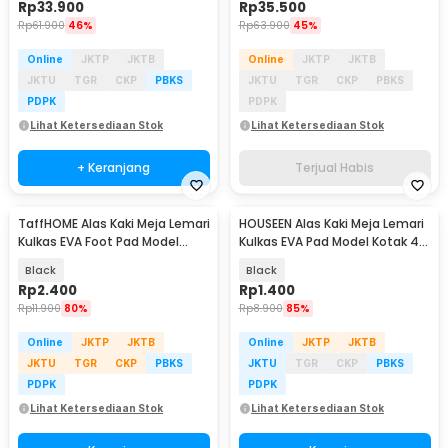
Rp
33.900
Rp
35.500
Rp
61.900
46%
Rp
63.900
45%
Online
JKTP
JKTB
Online
JKTP
JKTB
JKTU
TGR
CKP
PBKS
JKTU
TGR
CKP
PBKS
PDPK
PDPK
Lihat Ketersediaan Stok
Lihat Ketersediaan Stok
+ Keranjang
Terjual Habis
TaffHOME Alas Kaki Meja Lemari
HOUSEEN Alas Kaki Meja Lemari
Kulkas EVA Foot Pad Model
Kulkas EVA Pad Model Kotak 4
Bulat 16 PCS - NY24
PCS - NY4
Black
Black
Rp
2.400
Rp
1.400
Rp
11.900
80%
Rp
8.900
85%
Online
JKTP
JKTB
Online
JKTP
JKTB
JKTU
TGR
CKP
PBKS
JKTU
TGR
CKP
PBKS
PDPK
PDPK
Lihat Ketersediaan Stok
Lihat Ketersediaan Stok