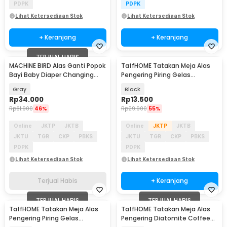
PDPK
PDPK
Lihat Ketersediaan Stok
Lihat Ketersediaan Stok
+ Keranjang
+ Keranjang
TERJUAL HABIS
MACHINE BIRD Alas Ganti Popok
TaffHOME Tatakan Meja Alas
Bayi Baby Diaper Changing
Pengering Piring Gelas
Mat Waterproof - BY401
Diatomite Coffee Mat - D-45
Gray
Black
Rp
34.000
Rp
13.500
Rp
61.900
46%
Rp
29.900
55%
Online
JKTP
JKTB
Online
JKTP
JKTB
JKTU
TGR
CKP
PBKS
JKTU
TGR
CKP
PBKS
PDPK
PDPK
Lihat Ketersediaan Stok
Lihat Ketersediaan Stok
Terjual Habis
+ Keranjang
TERJUAL HABIS
TERJUAL HABIS
TaffHOME Tatakan Meja Alas
TaffHOME Tatakan Meja Alas
Pengering Piring Gelas
Pengering Diatomite Coffee