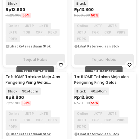
Diatomite Coffee Mat - D-40
Mat 40x50cm - D-30
Black
Black
Rp
13.500
Rp
13.800
Rp
29.900
55%
Rp
30.900
56%
Online
JKTP
JKTB
Online
JKTP
JKTB
JKTU
TGR
CKP
PBKS
JKTU
TGR
CKP
PBKS
PDPK
PDPK
Lihat Ketersediaan Stok
Lihat Ketersediaan Stok
Terjual Habis
Terjual Habis
TERJUAL HABIS
TERJUAL HABIS
TaffHOME Tatakan Meja Alas
TaffHOME Tatakan Meja Alas
Pengering Piring Gelas
Pengering Piring Gelas
Diatomite Coffee Mat - D-25
Diatomite Coffee Mat - D-25
Black
30x40cm
Black
40x50cm
Rp
9.800
Rp
13.600
Rp
23.900
59%
Rp
29.900
55%
Online
JKTP
JKTB
Online
JKTP
JKTB
JKTU
TGR
CKP
PBKS
JKTU
TGR
CKP
PBKS
PDPK
PDPK
Lihat Ketersediaan Stok
Lihat Ketersediaan Stok