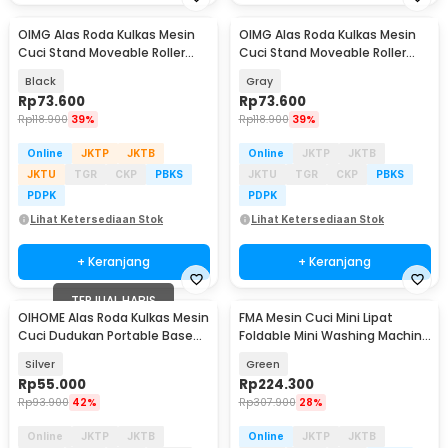
OIMG Alas Roda Kulkas Mesin
OIMG Alas Roda Kulkas Mesin
Cuci Stand Moveable Roller
Cuci Stand Moveable Roller
70cm 2 PCS - OMG17
70cm 2 PCS - OMG17
Black
Gray
Rp
73.600
Rp
73.600
Rp
118.900
39%
Rp
118.900
39%
Online
JKTP
JKTB
Online
JKTP
JKTB
JKTU
TGR
CKP
PBKS
JKTU
TGR
CKP
PBKS
PDPK
PDPK
Lihat Ketersediaan Stok
Lihat Ketersediaan Stok
+ Keranjang
+ Keranjang
TERJUAL HABIS
OIHOME Alas Roda Kulkas Mesin
FMA Mesin Cuci Mini Lipat
Cuci Dudukan Portable Base
Foldable Mini Washing Machine
Roller - OI8
8L - FM-8L2
Silver
Green
Rp
55.000
Rp
224.300
Rp
93.900
42%
Rp
307.900
28%
Online
JKTP
JKTB
Online
JKTP
JKTB