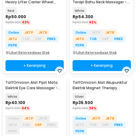
Heavy Lifter Carrier Wheel
Terapi Bahu Neck Massager -
Mover Device - FTS31
KS-996-1D
Red
White
Rp
50.000
Rp
54.300
Rp
86.900
43%
Rp
92.900
42%
Online
JKTP
JKTB
Online
JKTP
JKTB
JKTU
TGR
CKP
PBKS
JKTU
TGR
CKP
PBKS
PDPK
PDPK
Lihat Ketersediaan Stok
Lihat Ketersediaan Stok
+ Keranjang
+ Keranjang
TaffOmicron Alat Pijat Mata
TaffOmicron Alat Akupunktur
Elektrik Eye Care Massager -
Elektrik Magnet Therapy
XTK-018
Battery - DF-618
White
Silver
Rp
40.100
Rp
36.500
Rp
70.900
44%
Rp
55.000
34%
Online
JKTP
JKTB
Online
JKTP
JKTB
JKTU
TGR
CKP
PBKS
JKTU
TGR
CKP
PBKS
PDPK
PDPK