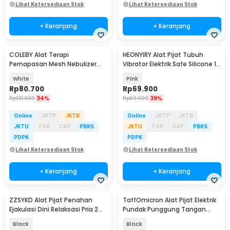
Lihat Ketersediaan Stok
Lihat Ketersediaan Stok
+ Keranjang
+ Keranjang
COLEBY Alat Terapi
HEONYIRY Alat Pijat Tubuh
Pernapasan Mesh Nebulizer
Vibrator Elektrik Safe Silicone 10
Inhaler Atomizer - TZ-W08
Getaran - S002
White
Pink
Rp
80.700
Rp
69.900
Rp
121.900
34%
Rp
113.900
39%
Online
JKTP
JKTB
Online
JKTP
JKTB
JKTU
TGR
CKP
PBKS
JKTU
TGR
CKP
PBKS
PDPK
PDPK
Lihat Ketersediaan Stok
Lihat Ketersediaan Stok
+ Keranjang
+ Keranjang
ZZSYKD Alat Pijat Penahan
TaffOmicron Alat Pijat Elektrik
Ejakulasi Dini Relaksasi Pria 2
Pundak Punggung Tangan
PCS
Massage Gun - ZC53000
Black
Black