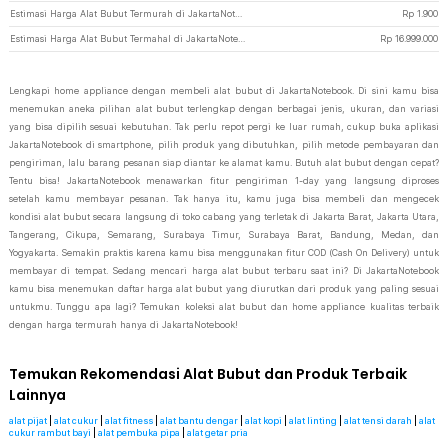
Estimasi Harga Alat Bubut Termurah di JakartaNotebook
Rp
1.900
Estimasi Harga Alat Bubut Termahal di JakartaNotebook
Rp
16.999.000
Lengkapi home appliance dengan membeli alat bubut di JakartaNotebook. Di sini kamu bisa
menemukan aneka pilihan alat bubut terlengkap dengan berbagai jenis, ukuran, dan variasi
yang bisa dipilih sesuai kebutuhan. Tak perlu repot pergi ke luar rumah, cukup buka aplikasi
JakartaNotebook di smartphone, pilih produk yang dibutuhkan, pilih metode pembayaran dan
pengiriman, lalu barang pesanan siap diantar ke alamat kamu. Butuh alat bubut dengan cepat?
Tentu bisa! JakartaNotebook menawarkan fitur pengiriman 1-day yang langsung diproses
setelah kamu membayar pesanan. Tak hanya itu, kamu juga bisa membeli dan mengecek
kondisi alat bubut secara langsung di toko cabang yang terletak di Jakarta Barat, Jakarta Utara,
Tangerang, Cikupa, Semarang, Surabaya Timur, Surabaya Barat, Bandung, Medan, dan
Yogyakarta. Semakin praktis karena kamu bisa menggunakan fitur COD (Cash On Delivery) untuk
membayar di tempat. Sedang mencari harga alat bubut terbaru saat ini? Di JakartaNotebook
kamu bisa menemukan daftar harga alat bubut yang diurutkan dari produk yang paling sesuai
untukmu. Tunggu apa lagi? Temukan koleksi alat bubut dan home appliance kualitas terbaik
dengan harga termurah hanya di JakartaNotebook!
Temukan Rekomendasi Alat Bubut dan Produk Terbaik
Lainnya
alat pijat
|
alat cukur
|
alat fitness
|
alat bantu dengar
|
alat kopi
|
alat linting
|
alat tensi darah
|
alat
cukur rambut bayi
|
alat pembuka pipa
|
alat getar pria