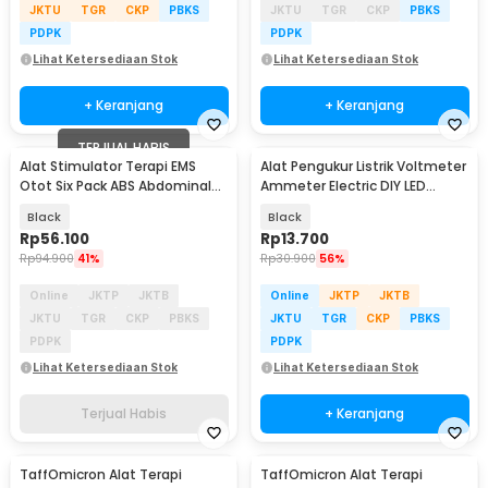
JKTU
TGR
CKP
PBKS
JKTU
TGR
CKP
PBKS
PDPK
PDPK
Lihat Ketersediaan Stok
Lihat Ketersediaan Stok
+ Keranjang
+ Keranjang
TERJUAL HABIS
Alat Stimulator Terapi EMS
Alat Pengukur Listrik Voltmeter
Otot Six Pack ABS Abdominal
Ammeter Electric DIY LED
Muscle - 068R2
Display - GN-0117
Black
Black
Rp
56.100
Rp
13.700
Rp
94.900
41%
Rp
30.900
56%
Online
JKTP
JKTB
Online
JKTP
JKTB
JKTU
TGR
CKP
PBKS
JKTU
TGR
CKP
PBKS
PDPK
PDPK
Lihat Ketersediaan Stok
Lihat Ketersediaan Stok
Terjual Habis
+ Keranjang
TaffOmicron Alat Terapi
TaffOmicron Alat Terapi