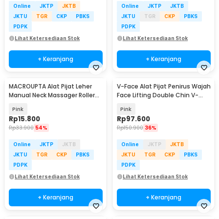
Online
JKTP
JKTB
Online
JKTP
JKTB
JKTU
TGR
CKP
PBKS
JKTU
TGR
CKP
PBKS
PDPK
PDPK
Lihat Ketersediaan Stok
Lihat Ketersediaan Stok
+ Keranjang
+ Keranjang
MACROUPTA Alat Pijat Leher
V-Face Alat Pijat Penirus Wajah
Manual Neck Massager Roller
Face Lifting Double Chin V-
Handheld - MCR35
Shaped - BYM-903S
Pink
Pink
Rp
15.800
Rp
97.600
Rp
33.900
54%
Rp
150.900
36%
Online
JKTP
JKTB
Online
JKTP
JKTB
JKTU
TGR
CKP
PBKS
JKTU
TGR
CKP
PBKS
PDPK
PDPK
Lihat Ketersediaan Stok
Lihat Ketersediaan Stok
+ Keranjang
+ Keranjang