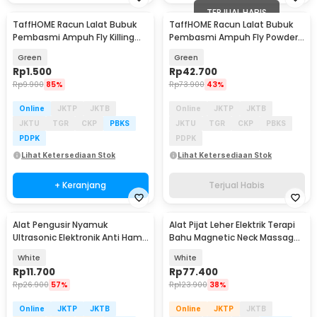
TERJUAL HABIS
TaffHOME Racun Lalat Bubuk
TaffHOME Racun Lalat Bubuk
Pembasmi Ampuh Fly Killing
Pembasmi Ampuh Fly Powder
Powder 5g 1 PCS - DH-FKB3
5g 1Box isi 50PCS - DH-FKB3
Green
Green
Rp
1.500
Rp
42.700
Rp
9.900
85%
Rp
73.900
43%
Online
JKTP
JKTB
Online
JKTP
JKTB
JKTU
TGR
CKP
PBKS
JKTU
TGR
CKP
PBKS
PDPK
PDPK
Lihat Ketersediaan Stok
Lihat Ketersediaan Stok
+ Keranjang
Terjual Habis
Alat Pengusir Nyamuk
Alat Pijat Leher Elektrik Terapi
Ultrasonic Elektronik Anti Hama
Bahu Magnetic Neck Massager
Tikus Non Racun - UL1559
- HX-5880
White
White
Rp
11.700
Rp
77.400
Rp
26.900
57%
Rp
123.900
38%
Online
JKTP
JKTB
Online
JKTP
JKTB