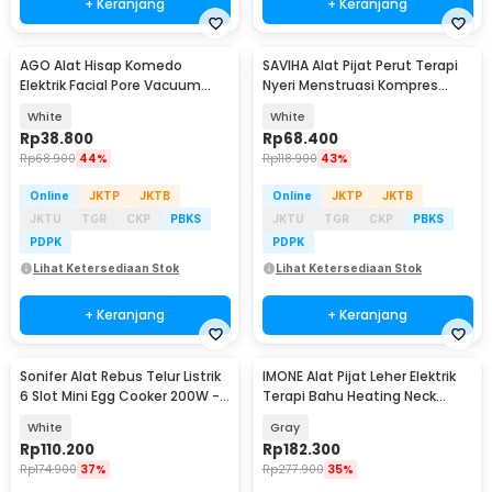
+ Keranjang
+ Keranjang
AGO Alat Hisap Komedo
SAVIHA Alat Pijat Perut Terapi
Elektrik Facial Pore Vacuum
Nyeri Menstruasi Kompres
with 5 Suction Heads - 8826
Panas 3 Level - 971S
White
White
Rp
38.800
Rp
68.400
Rp
68.900
44%
Rp
118.900
43%
Online
JKTP
JKTB
Online
JKTP
JKTB
JKTU
TGR
CKP
PBKS
JKTU
TGR
CKP
PBKS
PDPK
PDPK
Lihat Ketersediaan Stok
Lihat Ketersediaan Stok
+ Keranjang
+ Keranjang
Sonifer Alat Rebus Telur Listrik
IMONE Alat Pijat Leher Elektrik
6 Slot Mini Egg Cooker 200W -
Terapi Bahu Heating Neck
ED305
Massager - HJ-188
White
Gray
Rp
110.200
Rp
182.300
Rp
174.900
37%
Rp
277.900
35%