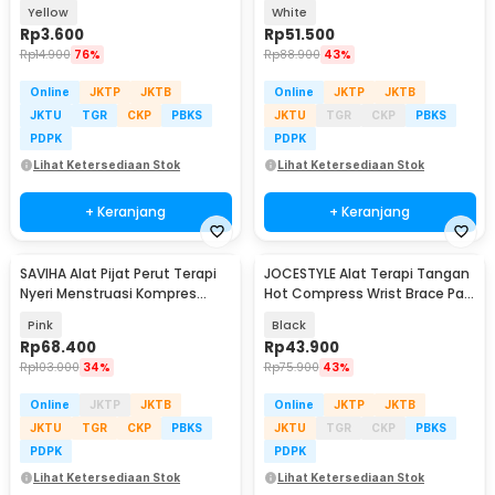
Needle Threader - ISY001
Cooker 350W - ZY-30
Yellow
White
Rp
3.600
Rp
51.500
Rp
14.900
76%
Rp
88.900
43%
Online
JKTP
JKTB
Online
JKTP
JKTB
JKTU
TGR
CKP
PBKS
JKTU
TGR
CKP
PBKS
PDPK
PDPK
Lihat Ketersediaan Stok
Lihat Ketersediaan Stok
+ Keranjang
+ Keranjang
SAVIHA Alat Pijat Perut Terapi
JOCESTYLE Alat Terapi Tangan
Nyeri Menstruasi Kompres
Hot Compress Wrist Brace Pain
Panas 3 Level - 971S
Relief USB - JC40
Pink
Black
Rp
68.400
Rp
43.900
Rp
103.000
34%
Rp
75.900
43%
Online
JKTP
JKTB
Online
JKTP
JKTB
JKTU
TGR
CKP
PBKS
JKTU
TGR
CKP
PBKS
PDPK
PDPK
Lihat Ketersediaan Stok
Lihat Ketersediaan Stok