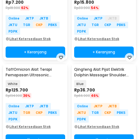
Rp
7.200
Rp
15.800
Rp
18.900
62%
Rp
33.900
54%
Online
JKTP
JKTB
Online
JKTP
JKTB
JKTU
TGR
CKP
PBKS
JKTU
TGR
CKP
PBKS
PDPK
PDPK
Lihat Ketersediaan Stok
Lihat Ketersediaan Stok
+ Keranjang
+ Keranjang
TaffOmicron Alat Terapi
Qingfeng Alat Pijat Elektrik
Pernapasan Ultrasonic
Dolphin Massager Shoulder
Nebulizer Atomizer - MY-520A
Vibration USB - HK668
White
Blue
Rp
125.700
Rp
36.700
Rp
194.900
36%
Rp
66.900
46%
Online
JKTP
JKTB
Online
JKTP
JKTB
JKTU
TGR
CKP
PBKS
JKTU
TGR
CKP
PBKS
PDPK
PDPK
Lihat Ketersediaan Stok
Lihat Ketersediaan Stok