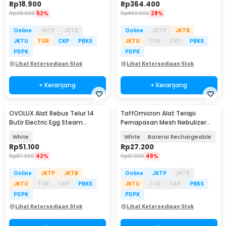
Rp
18.900
Rp
364.400
Rp
38.900
52%
Rp
499.900
28%
Online
JKTP
JKTB
Online
JKTP
JKTB
JKTU
TGR
CKP
PBKS
JKTU
TGR
CKP
PBKS
PDPK
PDPK
Lihat Ketersediaan Stok
Lihat Ketersediaan Stok
+ Keranjang
+ Keranjang
OVOLUX Alat Rebus Telur 14
TaffOmicron Alat Terapi
Butir Electric Egg Steam
Pernapasan Mesh Nebulizer
Double Layer 200W - ZY-01B
Inhaler Atomizer - JSL-W302
White
White
Baterai Rechargeable
Rp
51.100
Rp
27.200
Rp
87.900
42%
Rp
51.900
48%
Online
JKTP
JKTB
Online
JKTP
JKTB
JKTU
TGR
CKP
PBKS
JKTU
TGR
CKP
PBKS
PDPK
PDPK
Lihat Ketersediaan Stok
Lihat Ketersediaan Stok