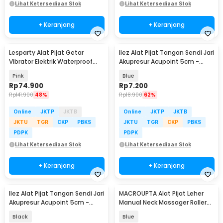
Lihat Ketersediaan Stok
Lihat Ketersediaan Stok
+ Keranjang
+ Keranjang
Lesparty Alat Pijat Getar
Ilez Alat Pijat Tangan Sendi Jari
Vibrator Elektrik Waterproof
Akupresur Acupoint 5cm -
Bluetooth 5.0 - LS10
INU28
Pink
Blue
Rp
74.900
Rp
7.200
Rp
141.900
48%
Rp
18.900
62%
Online
JKTP
JKTB
Online
JKTP
JKTB
JKTU
TGR
CKP
PBKS
JKTU
TGR
CKP
PBKS
PDPK
PDPK
Lihat Ketersediaan Stok
Lihat Ketersediaan Stok
+ Keranjang
+ Keranjang
Ilez Alat Pijat Tangan Sendi Jari
MACROUPTA Alat Pijat Leher
Akupresur Acupoint 5cm -
Manual Neck Massager Roller
INU28
Handheld - MCR35
Black
Blue