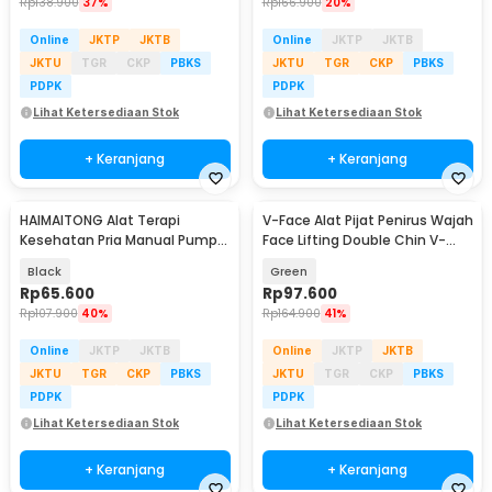
Rp
138.900
37%
Rp
166.900
20%
Online
JKTP
JKTB
Online
JKTP
JKTB
JKTU
TGR
CKP
PBKS
JKTU
TGR
CKP
PBKS
PDPK
PDPK
Lihat Ketersediaan Stok
Lihat Ketersediaan Stok
+ Keranjang
+ Keranjang
HAIMAITONG Alat Terapi
V-Face Alat Pijat Penirus Wajah
Kesehatan Pria Manual Pump
Face Lifting Double Chin V-
Enlargement - D0155
Shaped - BYM-903S
Black
Green
Rp
65.600
Rp
97.600
Rp
107.900
40%
Rp
164.900
41%
Online
JKTP
JKTB
Online
JKTP
JKTB
JKTU
TGR
CKP
PBKS
JKTU
TGR
CKP
PBKS
PDPK
PDPK
Lihat Ketersediaan Stok
Lihat Ketersediaan Stok
+ Keranjang
+ Keranjang