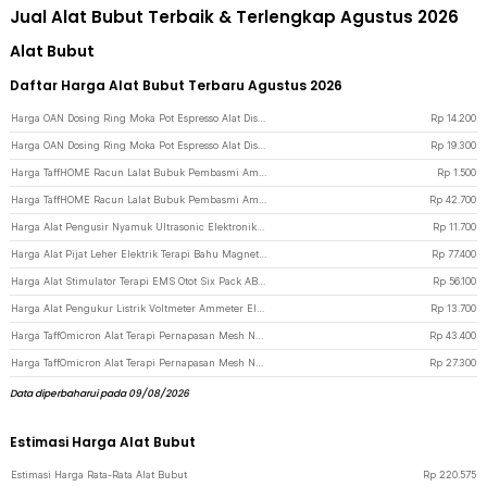
Jual Alat Bubut Terbaik & Terlengkap Agustus 2026
Alat Bubut
Daftar Harga Alat Bubut Terbaru Agustus 2026
Harga OAN Dosing Ring Moka Pot Espresso Alat Distribusi Bubuk Kopi 78mm - Z20-20 - Transparent
Rp
14.200
Harga OAN Dosing Ring Moka Pot Espresso Alat Distribusi Bubuk Kopi 86mm - Z20-20 - Transparent
Rp
19.300
Harga TaffHOME Racun Lalat Bubuk Pembasmi Ampuh Fly Killing Powder 5g 1 PCS - DH-FKB3 - Green
Rp
1.500
Harga TaffHOME Racun Lalat Bubuk Pembasmi Ampuh Fly Powder 5g 1Box isi 50PCS - DH-FKB3 - Green
Rp
42.700
Harga Alat Pengusir Nyamuk Ultrasonic Elektronik Anti Hama Tikus Non Racun - UL1559 - White
Rp
11.700
Harga Alat Pijat Leher Elektrik Terapi Bahu Magnetic Neck Massager - HX-5880 - White
Rp
77.400
Harga Alat Stimulator Terapi EMS Otot Six Pack ABS Abdominal Muscle - 068R2 - Black
Rp
56.100
Harga Alat Pengukur Listrik Voltmeter Ammeter Electric DIY LED Display - GN-0117 - Black
Rp
13.700
Harga TaffOmicron Alat Terapi Pernapasan Mesh Nebulizer Inhaler Atomizer With Battery - JSL-W303 - White
Rp
43.400
Harga TaffOmicron Alat Terapi Pernapasan Mesh Nebulizer Portable Inhaler Without Battery - JSL-W302 - Blue/White
Rp
27.300
Data diperbaharui pada 09/08/2026
Estimasi Harga Alat Bubut
Estimasi Harga Rata-Rata Alat Bubut
Rp
220.575