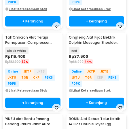
PDPK
PDPK
Lihat Ketersediaan Stok
Lihat Ketersediaan Stok
+ Keranjang
+ Keranjang
TaffOmicron Alat Terapi
Qingfeng Alat Pijat Elektrik
Pernapasan Compressor
Dolphin Massager Shoulder
Nebulizer Inhaler - SZ5
Vibration USB - HK668
Black White
Red
Rp
116.400
Rp
37.600
Rp
182.900
37%
Rp
66.900
44%
Online
JKTP
JKTB
Online
JKTP
JKTB
JKTU
TGR
CKP
PBKS
JKTU
TGR
CKP
PBKS
PDPK
PDPK
Lihat Ketersediaan Stok
Lihat Ketersediaan Stok
+ Keranjang
+ Keranjang
YINZU Alat Bantu Pasang
BONIN Alat Rebus Telur Listrik
Benang Jarum Jahit Auto
14 Slot Double Layer Egg