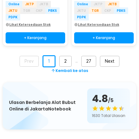
Online
JKTP
JKTB
Online
JKTP
JKTB
JKTU
TGR
CKP
PBKS
JKTU
TGR
CKP
PBKS
PDPK
PDPK
Lihat Ketersediaan Stok
Lihat Ketersediaan Stok
+ Keranjang
+ Keranjang
Prev
1
2
27
Next
…
Kembali ke atas
4.8
/5
Ulasan Berbelanja Alat Bubut
Online di JakartaNotebook
1630
Total Ulasan