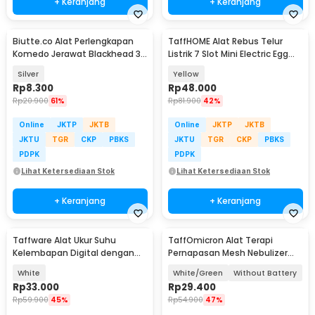
+ Keranjang
+ Keranjang
Biutte.co Alat Perlengkapan
TaffHOME Alat Rebus Telur
Komedo Jerawat Blackhead 3
Listrik 7 Slot Mini Electric Egg
PCS - PT3
Cooker 350W - YS-203
Silver
Yellow
Rp
8.300
Rp
48.000
Rp
20.900
61%
Rp
81.900
42%
Online
JKTP
JKTB
Online
JKTP
JKTB
JKTU
TGR
CKP
PBKS
JKTU
TGR
CKP
PBKS
PDPK
PDPK
Lihat Ketersediaan Stok
Lihat Ketersediaan Stok
+ Keranjang
+ Keranjang
Taffware Alat Ukur Suhu
TaffOmicron Alat Terapi
Kelembapan Digital dengan
Pernapasan Mesh Nebulizer
Jam Alarm Kalender - HTC-2
Inhaler Atomizer - JSL-W303
White
White/Green
Without Battery
Rp
33.000
Rp
29.400
Rp
59.900
45%
Rp
54.900
47%