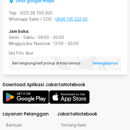
Lihat google maps
Telp
:
(021) 39 700 200
Whatsapp Sales / COD
:
0896 135 222 00
Jam buka:
Senin - Sabtu
:
09:00
-
20:00
Minggu/Libur Nasional
:
12:00
-
20:00
Idul Fitri
: libur
Selengkapnya
Beli langsung/self pickup di kota lainnya
Download Aplikasi JakartaNotebook
Layanan Pelanggan
JakartaNotebook
Bantuan
Tentang Kami