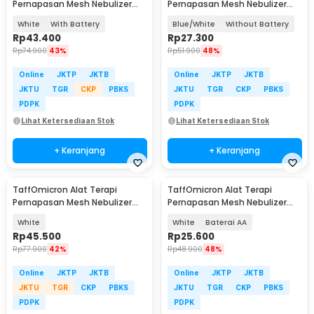
Pernapasan Mesh Nebulizer
Pernapasan Mesh Nebulizer
Inhaler Atomizer - JSL-W303
Portable Inhaler - JSL-W302
White
With Battery
Blue/White
Without Battery
Rp
43.400
Rp
27.300
Rp
74.900
43%
Rp
51.900
48%
Online
JKTP
JKTB
Online
JKTP
JKTB
JKTU
TGR
CKP
PBKS
JKTU
TGR
CKP
PBKS
PDPK
PDPK
Lihat Ketersediaan Stok
Lihat Ketersediaan Stok
+ Keranjang
+ Keranjang
TaffOmicron Alat Terapi
TaffOmicron Alat Terapi
Pernapasan Mesh Nebulizer
Pernapasan Mesh Nebulizer
Inhaler Atomizer - JSL-W301
Inhaler Atomizer - JSL-W302
White
White
Baterai AA
Rp
45.500
Rp
25.600
Rp
77.900
42%
Rp
48.900
48%
Online
JKTP
JKTB
Online
JKTP
JKTB
JKTU
TGR
CKP
PBKS
JKTU
TGR
CKP
PBKS
PDPK
PDPK