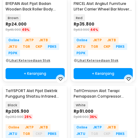
BYEPAIN Alat Pijat Badan
FNICEL Alat Angkut Furniture
Wooden Back Roller Body
Lifter Carrier Wheel Bar Mover
Massager - K2
150kg - FTS30
Brown
Red
Rp
24.000
Rp
35.800
Rp
46.900
49%
Rp
63.900
44%
Online
JKTP
JKTB
Online
JKTP
JKTB
JKTU
TGR
CKP
PBKS
JKTU
TGR
CKP
PBKS
PDPK
PDPK
Lihat Ketersediaan Stok
Lihat Ketersediaan Stok
+ Keranjang
+ Keranjang
TaffSPORT Alat Pijat Elektrik
TaffOmicron Alat Terapi
Punggung Shiatsu Infrared
Pernapasan Compressor
Massager - 608
Nebulizer Inhaler - JSL-W310
Black
White
Rp
205.900
Rp
91.000
Rp
282.900
28%
Rp
141.900
36%
Online
JKTP
JKTB
Online
JKTP
JKTB
JKTU
TGR
CKP
PBKS
JKTU
TGR
CKP
PBKS