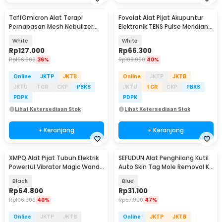
TaffOmicron Alat Terapi
Fovolat Alat Pijat Akupuntur
Pernapasan Mesh Nebulizer
Elektronik TENS Pulse Meridian
Inhaler Atomizer - YM-3R9
Massager - SY-D2-116
White
White
Rp
127.000
Rp
66.300
Rp
196.900
36%
Rp
108.900
40%
Online
JKTP
JKTB
Online
JKTP
JKTB
JKTU
TGR
CKP
PBKS
JKTU
TGR
CKP
PBKS
PDPK
PDPK
Lihat Ketersediaan Stok
Lihat Ketersediaan Stok
+ Keranjang
+ Keranjang
XMPQ Alat Pijat Tubuh Elektrik
SEFUDUN Alat Penghilang Kutil
Powerful Vibrator Magic Wand
Auto Skin Tag Mole Removal Kit
21 Mode - G200
- LGV41
Black
Blue
Rp
64.800
Rp
31.100
Rp
106.900
40%
Rp
57.900
47%
Online
JKTP
JKTB
Online
JKTP
JKTB