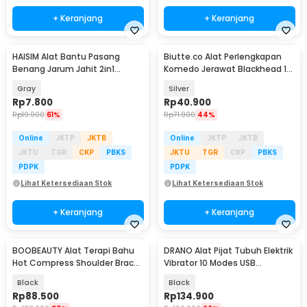
+ Keranjang
+ Keranjang
HAISIM Alat Bantu Pasang
Biutte.co Alat Perlengkapan
Benang Jarum Jahit 2in1
Komedo Jerawat Blackhead 14
Needle Threader - NJ-012
PCS - PT14
Gray
Silver
Rp
7.800
Rp
40.900
Rp
19.900
61%
Rp
71.900
44%
Online
JKTP
JKTB
Online
JKTP
JKTB
JKTU
TGR
CKP
PBKS
JKTU
TGR
CKP
PBKS
PDPK
PDPK
Lihat Ketersediaan Stok
Lihat Ketersediaan Stok
+ Keranjang
+ Keranjang
BOOBEAUTY Alat Terapi Bahu
DRANO Alat Pijat Tubuh Elektrik
Hot Compress Shoulder Brace
Vibrator 10 Modes USB
Pain Relief USB - BB-40
Waterproof - YP-07
Black
Black
Rp
88.500
Rp
134.900