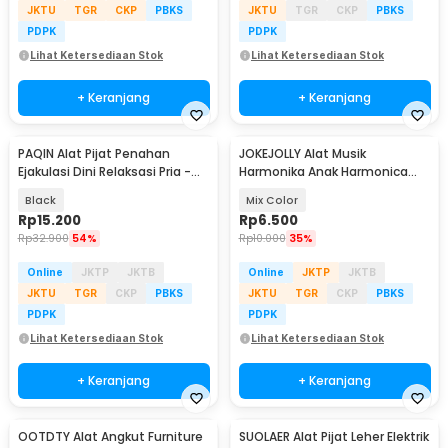
JKTU
TGR
CKP
PBKS
JKTU
TGR
CKP
PBKS
PDPK
PDPK
Lihat Ketersediaan Stok
Lihat Ketersediaan Stok
+ Keranjang
+ Keranjang
PAQIN Alat Pijat Penahan
JOKEJOLLY Alat Musik
Ejakulasi Dini Relaksasi Pria -
Harmonika Anak Harmonica
PQ22
Musical Toy 16 Holes - WMN136
Black
Mix Color
Rp
15.200
Rp
6.500
Rp
32.900
54%
Rp
10.000
35%
Online
JKTP
JKTB
Online
JKTP
JKTB
JKTU
TGR
CKP
PBKS
JKTU
TGR
CKP
PBKS
PDPK
PDPK
Lihat Ketersediaan Stok
Lihat Ketersediaan Stok
+ Keranjang
+ Keranjang
OOTDTY Alat Angkut Furniture
SUOLAER Alat Pijat Leher Elektrik