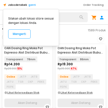
Jabodetabek
ganti
Order Tracking
Silakan ubah lokasi store sesuai
dengan lokasi Anda.
"alat bubut"
1589
Produk
Mengerti
Filter
Urutkan
OAN Dosing Ring Moka Pot
OAN Dosing Ring Moka Pot
Akan Datang
Akan Datang
Espresso Alat Distribusi Bubuk
Espresso Alat Distribusi Bubuk
Kopi - Z20-20
Kopi - Z20-20
Transparent
78mm
Transparent
86mm
Rp
14.200
Rp
19.300
Rp
28.900
51%
Rp
35.900
47%
Online
JKTP
JKTB
Online
JKTP
JKTB
JKTU
TGR
CKP
PBKS
JKTU
TGR
CKP
PBKS
PDPK
PDPK
Lihat Ketersediaan Stok
Lihat Ketersediaan Stok
Akan Datang
Akan Datang