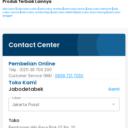
Produk Terbaik Lainnya
alat cukur
|
alat cukur cukur
|
alat cukur rambut
|
alat cukur kumis
|
alat cukur electrick
|
alat
cukur ramvut
|
alat cukur rambut bayi
|
alat cukur elektrik
|
alat cukur bulu hidung
|
alat cukur
jenggot
Contact Center
Pembelian Online
Telp : (021) 39 700 200
Customer Service (WA) :
0899 721 7050
Toko Kami
Jabodetabek
Ganti
Lokasi
Jakarta Pusat
Toko
Bendungan Hilir Raya Blok G1 No. 10