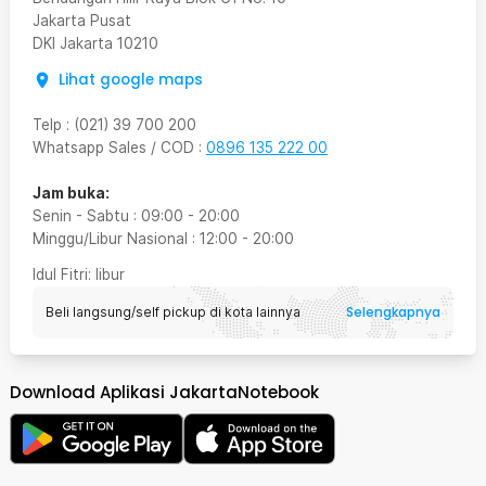
Jakarta Pusat
DKI Jakarta
10210
Lihat google maps
Telp
:
(021) 39 700 200
Whatsapp Sales / COD
:
0896 135 222 00
Jam buka:
Senin - Sabtu
:
09:00
-
20:00
Minggu/Libur Nasional
:
12:00
-
20:00
Idul Fitri
: libur
Selengkapnya
Beli langsung/self pickup di kota lainnya
Download Aplikasi JakartaNotebook