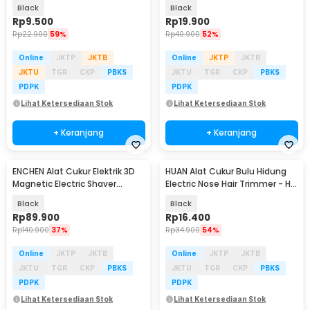
Shaver - BD612
Trimmer - T01-U
Black
Black
Rp
9.500
Rp
19.900
Rp
22.900
59%
Rp
40.900
52%
Online
JKTP
JKTB
Online
JKTP
JKTB
JKTU
TGR
CKP
PBKS
JKTU
TGR
CKP
PBKS
PDPK
PDPK
Lihat Ketersediaan Stok
Lihat Ketersediaan Stok
+ Keranjang
+ Keranjang
ENCHEN Alat Cukur Elektrik 3D
HUAN Alat Cukur Bulu Hidung
Magnetic Electric Shaver
Electric Nose Hair Trimmer - H-
500mAh - Victor Blackstone 7
44
Black
Black
Rp
89.900
Rp
16.400
Rp
140.900
37%
Rp
34.900
54%
Online
JKTP
JKTB
Online
JKTP
JKTB
JKTU
TGR
CKP
PBKS
JKTU
TGR
CKP
PBKS
PDPK
PDPK
Lihat Ketersediaan Stok
Lihat Ketersediaan Stok