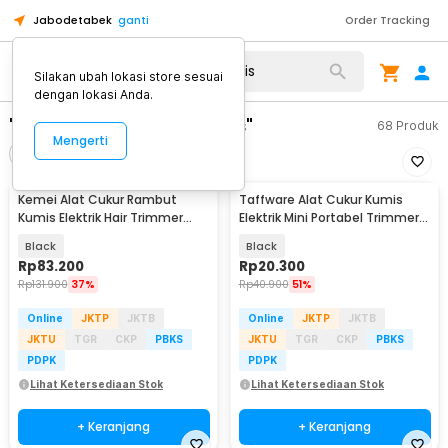
Jabodetabek
ganti
Order Tracking
Silakan ubah lokasi store sesuai
dengan lokasi Anda.
"alat cukur rambut kumis"
68
Produk
Mengerti
Filter
Urutkan
Kemei Alat Cukur Rambut
Taffware Alat Cukur Kumis
Kumis Elektrik Hair Trimmer
Elektrik Mini Portabel Trimmer
Rechargeable - KM-1407
Shaver - FH021
Black
Black
Rp
83.200
Rp
20.300
Rp
131.900
37%
Rp
40.900
51%
Online
JKTP
JKTB
Online
JKTP
JKTB
JKTU
TGR
CKP
PBKS
JKTU
TGR
CKP
PBKS
PDPK
PDPK
Lihat Ketersediaan Stok
Lihat Ketersediaan Stok
+ Keranjang
+ Keranjang