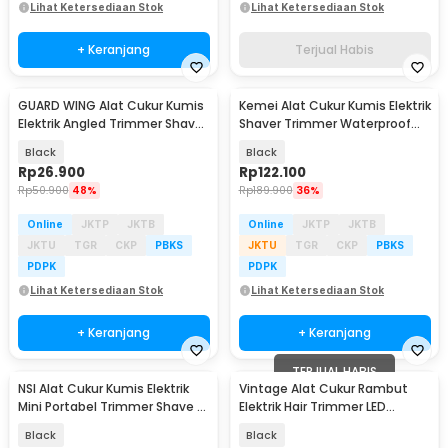
Lihat Ketersediaan Stok
Lihat Ketersediaan Stok
+ Keranjang
Terjual Habis
GUARD WING Alat Cukur Kumis
Kemei Alat Cukur Kumis Elektrik
Elektrik Angled Trimmer Shaver
Shaver Trimmer Waterproof
Dual Blade - S-032
IPX4 1200mAh - KM-2024
Black
Black
Rp
26.900
Rp
122.100
Rp
50.900
48%
Rp
189.900
36%
Online
JKTP
JKTB
Online
JKTP
JKTB
JKTU
TGR
CKP
PBKS
JKTU
TGR
CKP
PBKS
PDPK
PDPK
Lihat Ketersediaan Stok
Lihat Ketersediaan Stok
+ Keranjang
+ Keranjang
TERJUAL HABIS
NSI Alat Cukur Kumis Elektrik
Vintage Alat Cukur Rambut
Mini Portabel Trimmer Shave -
Elektrik Hair Trimmer LED
P10
1200mAh - T9
Black
Black