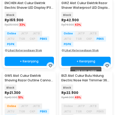
ENCHEN Alat Cukur Elektrik
GWZ Alat Cukur Elektrik Razor
Electric Shaver LED Display IPX7
Shaver Waterproof LED Display
5W - BlackStone 3
300mAh - SD-2
Black
Black
Rp
169.900
Rp
42.900
Rp
251.900
33%
Rp
74.900
43%
Online
JKTP
JKTB
Online
JKTP
JKTB
JKTU
TGR
CKP
PBKS
JKTU
TGR
CKP
PBKS
PDPK
PDPK
Lihat Ketersediaan Stok
Lihat Ketersediaan Stok
+ Keranjang
+ Keranjang
TERJUAL HABIS
GWS Alat Cukur Elektrik
BIZI Alat Cukur Bulu Hidung
Shaving Razor Outline Cannon
Electric Nose Hair Trimmer 360
Zinc Alloy 320mAh - TS-026
USB Charge - YD-103
Black
Black
Rp
21.300
Rp
22.900
Rp
42.900
51%
Rp
44.900
49%
Online
JKTP
JKTB
Online
JKTP
JKTB
JKTU
TGR
CKP
PBKS
JKTU
TGR
CKP
PBKS