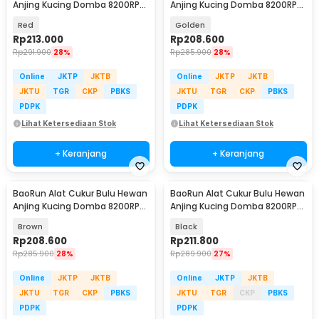
Anjing Kucing Domba 8200RPM
Anjing Kucing Domba 8200RPM
2000mAh 240V - P6
2000mAh 240V - P6
Red
Golden
Rp
213.000
Rp
208.600
Rp
291.900
28%
Rp
285.900
28%
Online
JKTP
JKTB
Online
JKTP
JKTB
JKTU
TGR
CKP
PBKS
JKTU
TGR
CKP
PBKS
PDPK
PDPK
Lihat Ketersediaan Stok
Lihat Ketersediaan Stok
+ Keranjang
+ Keranjang
BaoRun Alat Cukur Bulu Hewan
BaoRun Alat Cukur Bulu Hewan
Anjing Kucing Domba 8200RPM
Anjing Kucing Domba 8200RPM
2000mAh 240V - P6
2000mAh 3.7V - P7
Brown
Black
Rp
208.600
Rp
211.800
Rp
285.900
28%
Rp
289.900
27%
Online
JKTP
JKTB
Online
JKTP
JKTB
JKTU
TGR
CKP
PBKS
JKTU
TGR
CKP
PBKS
PDPK
PDPK