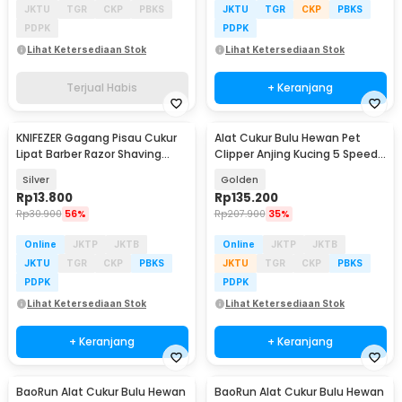
JKTU
TGR
CKP
PBKS
JKTU
TGR
CKP
PBKS
PDPK
PDPK
Lihat Ketersediaan Stok
Lihat Ketersediaan Stok
Terjual Habis
+ Keranjang
KNIFEZER Gagang Pisau Cukur
Alat Cukur Bulu Hewan Pet
Lipat Barber Razor Shaving
Clipper Anjing Kucing 5 Speed
Knife - YT-JAD
4 Comb 60dB - P2
Silver
Golden
Rp
13.800
Rp
135.200
Rp
30.900
56%
Rp
207.900
35%
Online
JKTP
JKTB
Online
JKTP
JKTB
JKTU
TGR
CKP
PBKS
JKTU
TGR
CKP
PBKS
PDPK
PDPK
Lihat Ketersediaan Stok
Lihat Ketersediaan Stok
+ Keranjang
+ Keranjang
BaoRun Alat Cukur Bulu Hewan
BaoRun Alat Cukur Bulu Hewan