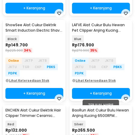
+ Keranjang
+ Keranjang
ShowSee Alat Cukur Elektrik
LAFVE Alat Cukur Bulu Hewan
Smart Induction Electric Shaver
Pet Clipper Anjing Kucing
IPX7 - F101-GY
6500RPM 1500mAh - D86
Black
Blue
Rp
149.700
Rp
176.900
Rp
225.900
34%
Rp
270.900
35%
Online
JKTP
JKTB
Online
JKTP
JKTB
JKTU
TGR
CKP
PBKS
JKTU
TGR
CKP
PBKS
PDPK
PDPK
Lihat Ketersediaan Stok
Lihat Ketersediaan Stok
+ Keranjang
+ Keranjang
TERJUAL HABIS
ENCHEN Alat Cukur Elektrik Hair
BaoRun Alat Cukur Bulu Hewan
Clipper Trimmer Ceramic
Anjing Kucing 6500RPM
Rechargerable - Sharp-R
2000mAh 3.7V 10W - C99
Red
Silver
Rp
132.000
Rp
265.500