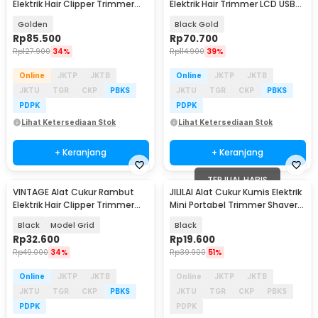
Elektrik Hair Clipper Trimmer
Elektrik Hair Trimmer LCD USB
LCD 600mAh - M2S
with 4 Comb - T9
Golden
Black Gold
Rp
85.500
Rp
70.700
Rp
127.900
34%
Rp
114.900
39%
Online
JKTP
JKTB
Online
JKTP
JKTB
JKTU
TGR
CKP
PBKS
JKTU
TGR
CKP
PBKS
PDPK
PDPK
Lihat Ketersediaan Stok
Lihat Ketersediaan Stok
+ Keranjang
+ Keranjang
TERJUAL HABIS
VINTAGE Alat Cukur Rambut
JILILAI Alat Cukur Kumis Elektrik
Elektrik Hair Clipper Trimmer
Mini Portabel Trimmer Shaver
Rechargeable - T9
5V - JLLO51
Black
Model Grid
Black
Rp
32.600
Rp
19.600
Rp
49.000
34%
Rp
39.900
51%
Online
JKTP
JKTB
Online
JKTP
JKTB
JKTU
TGR
CKP
PBKS
JKTU
TGR
CKP
PBKS
PDPK
PDPK