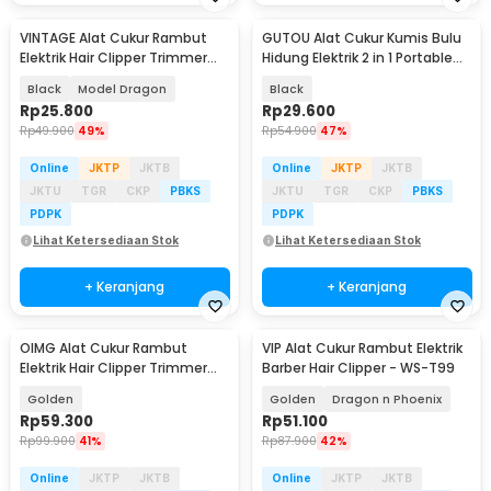
VINTAGE Alat Cukur Rambut
GUTOU Alat Cukur Kumis Bulu
Elektrik Hair Clipper Trimmer
Hidung Elektrik 2 in 1 Portable
Rechargeable - T9
Trimmer - GT2
Black
Model Dragon
Black
Rp
25.800
Rp
29.600
Rp
49.900
49%
Rp
54.900
47%
Online
JKTP
JKTB
Online
JKTP
JKTB
JKTU
TGR
CKP
PBKS
JKTU
TGR
CKP
PBKS
PDPK
PDPK
Lihat Ketersediaan Stok
Lihat Ketersediaan Stok
+ Keranjang
+ Keranjang
OIMG Alat Cukur Rambut
VIP Alat Cukur Rambut Elektrik
Elektrik Hair Clipper Trimmer
Barber Hair Clipper - WS-T99
Model Buddha - T9
Golden
Golden
Dragon n Phoenix
Rp
59.300
Rp
51.100
Rp
99.900
41%
Rp
87.900
42%
Online
JKTP
JKTB
Online
JKTP
JKTB