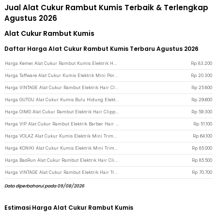
Jual Alat Cukur Rambut Kumis Terbaik & Terlengkap
Agustus 2026
Alat Cukur Rambut Kumis
Daftar Harga Alat Cukur Rambut Kumis Terbaru Agustus 2026
Harga Kemei Alat Cukur Rambut Kumis Elektrik Hair Trimmer Rechargeable - KM-1407 - Black
Rp
83.200
Harga Taffware Alat Cukur Kumis Elektrik Mini Portabel Trimmer Shaver - FH021 - Black
Rp
20.300
Harga VINTAGE Alat Cukur Rambut Elektrik Hair Clipper Trimmer Rechargeable Model Dragon - T9 - Black
Rp
25.800
Harga GUTOU Alat Cukur Kumis Bulu Hidung Elektrik 2 in 1 Portable Trimmer - GT2 - Black
Rp
29.600
Harga OIMG Alat Cukur Rambut Elektrik Hair Clipper Trimmer Model Buddha - T9 - Golden
Rp
59.300
Harga VIP Alat Cukur Rambut Elektrik Barber Hair Clipper Dragon n Phoenix - WS-T99 - Golden
Rp
51.100
Harga VOLAZ Alat Cukur Kumis Elektrik Mini Trimmer Shaver 7500 RPM IPX6 - TY-500 - Gray
Rp
64.100
Harga KONIKI Alat Cukur Kumis Elektrik Mini Trimmer Shaver IPX7 500mAh - YM-mi8 - Black
Rp
85.000
Harga BaoRun Alat Cukur Rambut Elektrik Hair Clipper Trimmer LCD 600mAh - M2S - Golden
Rp
85.500
Harga VINTAGE Alat Cukur Rambut Elektrik Hair Trimmer LCD USB with 4 Comb - T9 - Black Gold
Rp
70.700
Data diperbaharui pada 09/08/2026
Estimasi Harga Alat Cukur Rambut Kumis