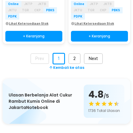
Online
JKTP
JKTB
Online
JKTP
JKTB
JKTU
TGR
CKP
PBKS
JKTU
TGR
CKP
PBKS
PDPK
PDPK
Lihat Ketersediaan Stok
Lihat Ketersediaan Stok
+ Keranjang
+ Keranjang
Prev
1
2
Next
Kembali ke atas
4.8
Ulasan Berbelanja Alat Cukur
/5
Rambut Kumis Online di
JakartaNotebook
1736
Total Ulasan