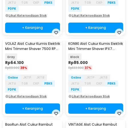
JKTU
TGR
CKP
PBKS
JKTU
TGR
CKP
PBKS
PDPK
PDPK
Lihat Ketersediaan Stok
Lihat Ketersediaan Stok
+ Keranjang
+ Keranjang
VOLAZ Alat Cukur Kumis Elektrik
KONIKI Alat Cukur Kumis Elektrik
Mini Trimmer Shaver 7500 RPM
Mini Trimmer Shaver IPX7
IPX6 - TY-500
500mAh - YM-mi8
Gray
Black
Rp
64.100
Rp
85.000
Rp
101.900
38%
Rp
133.900
37%
Online
JKTP
JKTB
Online
JKTP
JKTB
JKTU
TGR
CKP
PBKS
JKTU
TGR
CKP
PBKS
PDPK
PDPK
Lihat Ketersediaan Stok
Lihat Ketersediaan Stok
+ Keranjang
+ Keranjang
BaoRun Alat Cukur Rambut
VINTAGE Alat Cukur Rambut