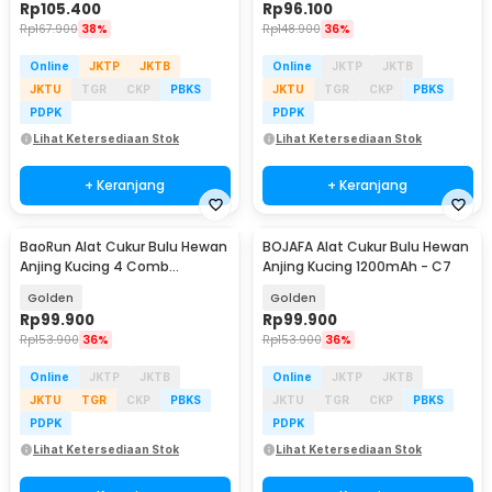
Rp
105.400
Rp
96.100
Rp
167.900
38%
Rp
148.900
36%
Online
JKTP
JKTB
Online
JKTP
JKTB
JKTU
TGR
CKP
PBKS
JKTU
TGR
CKP
PBKS
PDPK
PDPK
Lihat Ketersediaan Stok
Lihat Ketersediaan Stok
+ Keranjang
+ Keranjang
BaoRun Alat Cukur Bulu Hewan
BOJAFA Alat Cukur Bulu Hewan
Anjing Kucing 4 Comb
Anjing Kucing 1200mAh - C7
1500mAh 20W 3.7V - C6
Golden
Golden
Rp
99.900
Rp
99.900
Rp
153.900
36%
Rp
153.900
36%
Online
JKTP
JKTB
Online
JKTP
JKTB
JKTU
TGR
CKP
PBKS
JKTU
TGR
CKP
PBKS
PDPK
PDPK
Lihat Ketersediaan Stok
Lihat Ketersediaan Stok