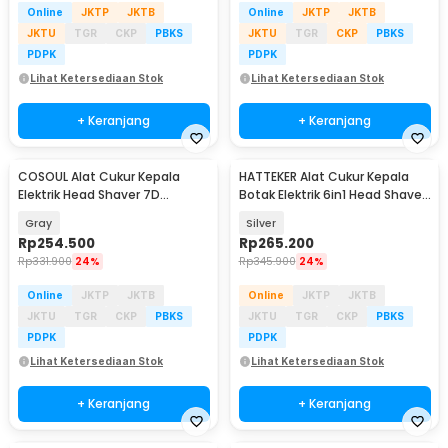
Online
JKTP
JKTB
Online
JKTP
JKTB
JKTU
TGR
CKP
PBKS
JKTU
TGR
CKP
PBKS
PDPK
PDPK
Lihat Ketersediaan Stok
Lihat Ketersediaan Stok
+ Keranjang
+ Keranjang
COSOUL Alat Cukur Kepala
HATTEKER Alat Cukur Kepala
Elektrik Head Shaver 7D
Botak Elektrik 6in1 Head Shaver
Waterproof - RQ8870
4D IPX5 - LK-9300
Gray
Silver
Rp
254.500
Rp
265.200
Rp
331.900
24%
Rp
345.900
24%
Online
JKTP
JKTB
Online
JKTP
JKTB
JKTU
TGR
CKP
PBKS
JKTU
TGR
CKP
PBKS
PDPK
PDPK
Lihat Ketersediaan Stok
Lihat Ketersediaan Stok
+ Keranjang
+ Keranjang