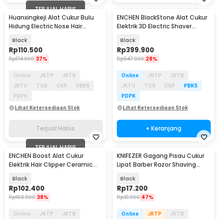
TERJUAL HABIS
Huanxingkeji Alat Cukur Bulu
ENCHEN BlackStone Alat Cukur
Hidung Electric Nose Hair
Elektrik 3D Electric Shaver
Trimmer - HN1
Trimmer - BS3
Black
Black
Rp
110.500
Rp
399.900
Rp
174.900
37%
Rp
547.900
28%
Online
JKTP
JKTB
Online
JKTP
JKTB
JKTU
TGR
CKP
PBKS
JKTU
TGR
CKP
PBKS
PDPK
PDPK
Lihat Ketersediaan Stok
Lihat Ketersediaan Stok
Terjual Habis
+ Keranjang
TERJUAL HABIS
ENCHEN Boost Alat Cukur
KNIFEZER Gagang Pisau Cukur
Elektrik Hair Clipper Ceramic
Lipat Barber Razor Shaving
Trimmer
Knife - YT-JAD
Black
Black
Rp
102.400
Rp
17.200
Rp
163.900
38%
Rp
31.900
47%
Online
JKTP
JKTB
Online
JKTP
JKTB