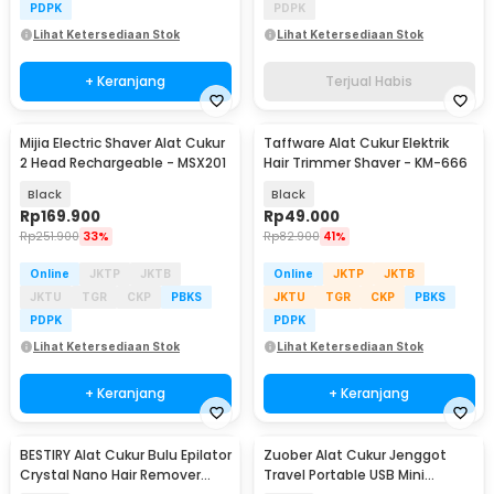
PDPK
PDPK
Lihat Ketersediaan Stok
Lihat Ketersediaan Stok
+ Keranjang
Terjual Habis
Mijia Electric Shaver Alat Cukur
Taffware Alat Cukur Elektrik
2 Head Rechargeable - MSX201
Hair Trimmer Shaver - KM-666
Black
Black
Rp
169.900
Rp
49.000
Rp
251.900
33%
Rp
82.900
41%
Online
JKTP
JKTB
Online
JKTP
JKTB
JKTU
TGR
CKP
PBKS
JKTU
TGR
CKP
PBKS
PDPK
PDPK
Lihat Ketersediaan Stok
Lihat Ketersediaan Stok
+ Keranjang
+ Keranjang
BESTIRY Alat Cukur Bulu Epilator
Zuober Alat Cukur Jenggot
Crystal Nano Hair Remover
Travel Portable USB Mini