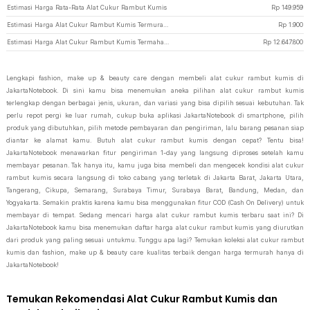
Estimasi Harga Rata-Rata Alat Cukur Rambut Kumis
Rp
149.959
Estimasi Harga Alat Cukur Rambut Kumis Termurah di JakartaNotebook
Rp
1.900
Estimasi Harga Alat Cukur Rambut Kumis Termahal di JakartaNotebook
Rp
12.647.800
Lengkapi fashion, make up & beauty care dengan membeli alat cukur rambut kumis di
JakartaNotebook. Di sini kamu bisa menemukan aneka pilihan alat cukur rambut kumis
terlengkap dengan berbagai jenis, ukuran, dan variasi yang bisa dipilih sesuai kebutuhan. Tak
perlu repot pergi ke luar rumah, cukup buka aplikasi JakartaNotebook di smartphone, pilih
produk yang dibutuhkan, pilih metode pembayaran dan pengiriman, lalu barang pesanan siap
diantar ke alamat kamu. Butuh alat cukur rambut kumis dengan cepat? Tentu bisa!
JakartaNotebook menawarkan fitur pengiriman 1-day yang langsung diproses setelah kamu
membayar pesanan. Tak hanya itu, kamu juga bisa membeli dan mengecek kondisi alat cukur
rambut kumis secara langsung di toko cabang yang terletak di Jakarta Barat, Jakarta Utara,
Tangerang, Cikupa, Semarang, Surabaya Timur, Surabaya Barat, Bandung, Medan, dan
Yogyakarta. Semakin praktis karena kamu bisa menggunakan fitur COD (Cash On Delivery) untuk
membayar di tempat. Sedang mencari harga alat cukur rambut kumis terbaru saat ini? Di
JakartaNotebook kamu bisa menemukan daftar harga alat cukur rambut kumis yang diurutkan
dari produk yang paling sesuai untukmu. Tunggu apa lagi? Temukan koleksi alat cukur rambut
kumis dan fashion, make up & beauty care kualitas terbaik dengan harga termurah hanya di
JakartaNotebook!
Temukan Rekomendasi Alat Cukur Rambut Kumis dan