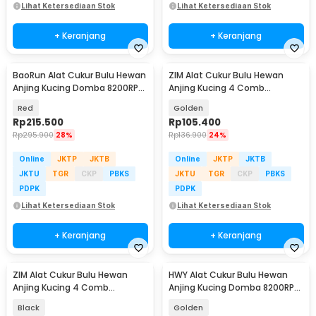
Lihat Ketersediaan Stok
Lihat Ketersediaan Stok
+ Keranjang
+ Keranjang
BaoRun Alat Cukur Bulu Hewan
ZIM Alat Cukur Bulu Hewan
Anjing Kucing Domba 8200RPM
Anjing Kucing 4 Comb
2000mAh 3.7V - P7
1200mAh 3.7V - K5
Red
Golden
Rp
215.500
Rp
105.400
Rp
295.900
28%
Rp
136.900
24%
Online
JKTP
JKTB
Online
JKTP
JKTB
JKTU
TGR
CKP
PBKS
JKTU
TGR
CKP
PBKS
PDPK
PDPK
Lihat Ketersediaan Stok
Lihat Ketersediaan Stok
+ Keranjang
+ Keranjang
ZIM Alat Cukur Bulu Hewan
HWY Alat Cukur Bulu Hewan
Anjing Kucing 4 Comb
Anjing Kucing Domba 8200RPM
1200mAh 3.7V - K5
2.4V - P2
Black
Golden