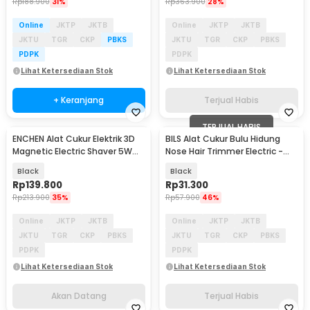
Rp
188.900
31%
Rp
363.900
28%
Online
JKTP
JKTB
Online
JKTP
JKTB
JKTU
TGR
CKP
PBKS
JKTU
TGR
CKP
PBKS
PDPK
PDPK
Lihat Ketersediaan Stok
Lihat Ketersediaan Stok
+ Keranjang
Terjual Habis
TERJUAL HABIS
ENCHEN Alat Cukur Elektrik 3D
BILS Alat Cukur Bulu Hidung
Akan Datang
Magnetic Electric Shaver 5W
Nose Hair Trimmer Electric -
500mAh - Blackstone 8
SJ005
Black
Black
Rp
139.800
Rp
31.300
Rp
213.900
35%
Rp
57.900
46%
Online
JKTP
JKTB
Online
JKTP
JKTB
JKTU
TGR
CKP
PBKS
JKTU
TGR
CKP
PBKS
PDPK
PDPK
Lihat Ketersediaan Stok
Lihat Ketersediaan Stok
Akan Datang
Terjual Habis