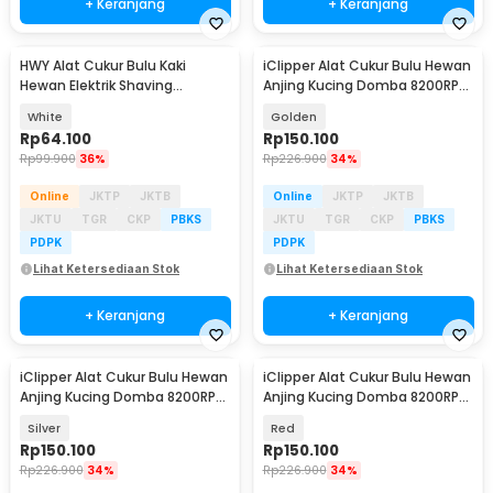
+ Keranjang
+ Keranjang
HWY Alat Cukur Bulu Kaki
iClipper Alat Cukur Bulu Hewan
Hewan Elektrik Shaving
Anjing Kucing Domba 8200RPM
Trimmer Pet 500mAh - H-410
600mAh - 938
White
Golden
Rp
64.100
Rp
150.100
Rp
99.900
36%
Rp
226.900
34%
Online
JKTP
JKTB
Online
JKTP
JKTB
JKTU
TGR
CKP
PBKS
JKTU
TGR
CKP
PBKS
PDPK
PDPK
Lihat Ketersediaan Stok
Lihat Ketersediaan Stok
+ Keranjang
+ Keranjang
iClipper Alat Cukur Bulu Hewan
iClipper Alat Cukur Bulu Hewan
Anjing Kucing Domba 8200RPM
Anjing Kucing Domba 8200RPM
600mAh - 938
600mAh - 938
Silver
Red
Rp
150.100
Rp
150.100
Rp
226.900
34%
Rp
226.900
34%