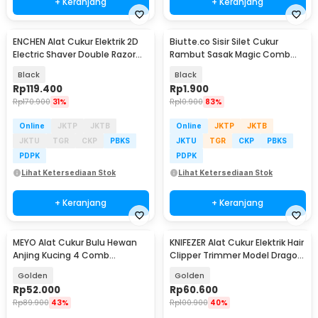
+ Keranjang
+ Keranjang
ENCHEN Alat Cukur Elektrik 2D
Biutte.co Sisir Silet Cukur
Electric Shaver Double Razor
Rambut Sasak Magic Comb
Waterproof - Mini 6
Razor - WZ201
Black
Black
Rp
119.400
Rp
1.900
Rp
170.900
31%
Rp
10.900
83%
Online
JKTP
JKTB
Online
JKTP
JKTB
JKTU
TGR
CKP
PBKS
JKTU
TGR
CKP
PBKS
PDPK
PDPK
Lihat Ketersediaan Stok
Lihat Ketersediaan Stok
+ Keranjang
+ Keranjang
MEYO Alat Cukur Bulu Hewan
KNIFEZER Alat Cukur Elektrik Hair
Anjing Kucing 4 Comb
Clipper Trimmer Model Dragon
1200mAh 50dB - NC4
- T9
Golden
Golden
Rp
52.000
Rp
60.600
Rp
89.900
43%
Rp
100.900
40%