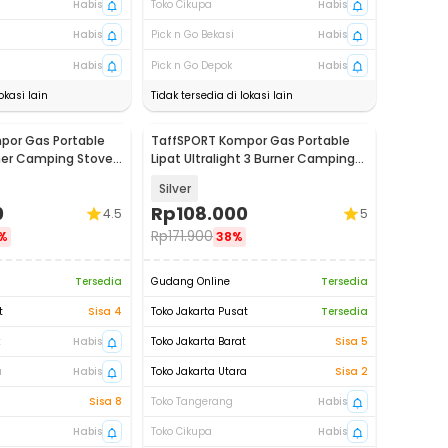
Habis
Toko Cikupa
Habis
Habis
Pick n Go Bekasi
Habis
Habis
Pick n Go Depok
Habis
okasi lain
Tidak tersedia di lokasi lain
por Gas Portable
TaffSPORT Kompor Gas Portable
rner Camping Stove
Lipat Ultralight 3 Burner Camping
Stove - KV36
Silver
0
Rp
108.000
4.5
5
Rp
171.900
%
38%
Tersedia
Gudang Online
Tersedia
t
Sisa 4
Toko Jakarta Pusat
Tersedia
t
Habis
Toko Jakarta Barat
Sisa 5
a
Habis
Toko Jakarta Utara
Sisa 2
Sisa 8
Toko Tangerang
Habis
Habis
Toko Cikupa
Habis