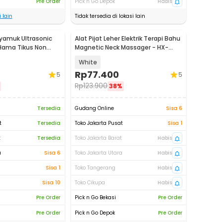
Pre Order
Pick n Go Depok
Habis
 lain
Tidak tersedia di lokasi lain
Nyamuk Ultrasonic
Alat Pijat Leher Elektrik Terapi Bahu
 Hama Tikus Non
Magnetic Neck Massager - HX-
5880
White
Rp
77.400
5
5
Rp
123.900
38%
Tersedia
Gudang Online
Sisa 6
t
Tersedia
Toko Jakarta Pusat
Sisa 1
t
Tersedia
Toko Jakarta Barat
Habis
a
Sisa 6
Toko Jakarta Utara
Habis
Sisa 1
Toko Tangerang
Habis
Sisa 10
Toko Cikupa
Habis
Pre Order
Pick n Go Bekasi
Pre Order
Pre Order
Pick n Go Depok
Pre Order