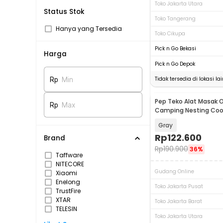
Toko Jakarta Utara
Status Stok
Toko Tangerang
Hanya yang Tersedia
Toko Cikupa
Pick n Go Bekasi
Harga
Pick n Go Depok
Tidak tersedia di lokasi lai
Rp
Min
Pep Teko Alat Masak 
Akan Datang
Rp
Max
Camping Nesting Coo
Alumunium 2L - DS-3
Gray
Rp
122.600
Brand
Rp
190.900
36%
Taffware
NITECORE
Gudang Online
Xiaomi
Enelong
Toko Jakarta Pusat
TrustFire
XTAR
Toko Jakarta Barat
TELESIN
Toko Jakarta Utara