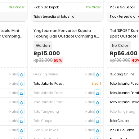
Pre Order
Pick n Go Depok
Pre Order
Pick n Go Depok
Tidak tersedia di lokasi lain
Tidak tersedia di l
table Mini
Yingtouman Konverter Kepala
TaffSPORT Kom
ner Camping
Tabung Gas Outdoor Camping 8-
Lipat Outdoor 
10mm Pipe - YTM-78
Stove - AT630
Golden
No Color
Rp
15.000
Rp
66.400
Rp
32.900
Rp
108.900
55%
40
Habis
Gudang Online
Habis
Gudang Online
Habis
Toko Jakarta Pusat
Sisa 1
Toko Jakarta Pusa
Habis
Toko Jakarta Barat
Habis
Toko Jakarta Bara
Habis
Toko Jakarta Utara
Habis
Toko Jakarta Utar
Habis
Toko Tangerang
Habis
Toko Tangerang
Habis
Toko Cikupa
Habis
Toko Cikupa
Habis
Pick n Go Bekasi
Habis
Pick n Go Bekasi