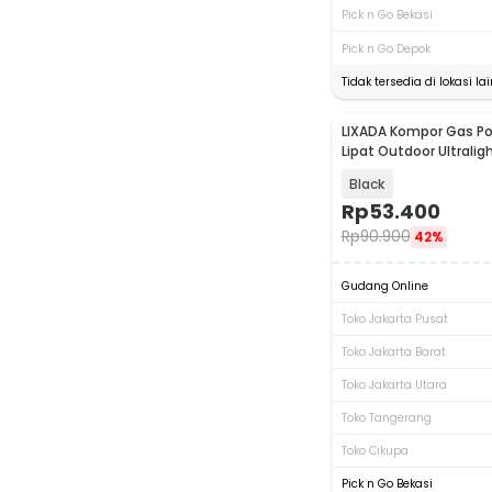
Pick n Go Bekasi
Pick n Go Depok
Tidak tersedia di lokasi lai
LIXADA Kompor Gas Por
Lipat Outdoor Ultrali
Stove - SL-0102
Black
Rp
53.400
Rp
90.900
42%
Gudang Online
Toko Jakarta Pusat
Toko Jakarta Barat
Toko Jakarta Utara
Toko Tangerang
Toko Cikupa
Pick n Go Bekasi