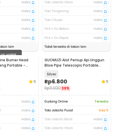
a
Habis
Toko Jakarta Utara
Habis
Habis
Toko Tangerang
Habis
Habis
Toko Cikupa
Habis
Habis
Pick n Go Bekasi
Habis
Habis
Pick n Go Depok
Habis
okasi lain
Tidak tersedia di lokasi lain
UAL HABIS
ne Burner Head
GUOMUZI Alat Peniup Api Unggun
eng Portable -
Blow Pipe Telescopic Portable
62cm - GM62
Silver
Rp
6.800
5
5
Rp
11.000
39%
Habis
Gudang Online
Tersedia
t
Habis
Toko Jakarta Pusat
Sisa 5
t
Habis
Toko Jakarta Barat
Habis
a
Habis
Toko Jakarta Utara
Habis