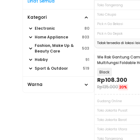
Lihat Semua
Toko Tangerang
Toko Cikupa
Kategori
Pick n Go Bekasi
Electronic
80
Pick n Go Depok
Home Appliance
803
Tidak tersedia di lokasi lai
Fashion, Make Up &
503
Beauty Care
We Rak Gantung Cam
Akan Datang
Hobby
91
Multifungsi Foldable 
Aluminium Alloy - HG-
Sport & Outdoor
519
Black
Rp
108.300
Warna
Rp
135.000
20%
Gudang Online
Toko Jakarta Pusat
Toko Jakarta Barat
Toko Jakarta Utara
Toko Tangerang