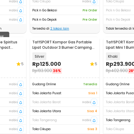
Habis
Toko Cikupa
Habis
Toko Cikupa
Habis
Pick n Go Bekasi
Pre Order
Pick n Go Bekasi
Habis
Pick n Go Depok
Pre Order
Pick n Go Depok
n
Tersedia di
2
lokasi lain
Tidak tersedia di l
BIS
 Spiritus
TaffSPORT Kompor Gas Portable
TaffSPORT Kom
mpact
Lipat Outdoor 3 Burner Camping
Lipat Mini 1 Bu
1
Stove - WD68
- PYB-DKS1001
Silver
Khaki
Rp
125.000
Rp
293.90
5
5
Rp
193.900
Rp
402.900
36%
28
Habis
Gudang Online
Tersedia
Gudang Online
Habis
Toko Jakarta Pusat
Sisa 1
Toko Jakarta Pusa
Habis
Toko Jakarta Barat
Habis
Toko Jakarta Bara
Habis
Toko Jakarta Utara
Sisa 4
Toko Jakarta Utar
Habis
Toko Tangerang
Habis
Toko Tangerang
Habis
Toko Cikupa
Sisa 3
Toko Cikupa