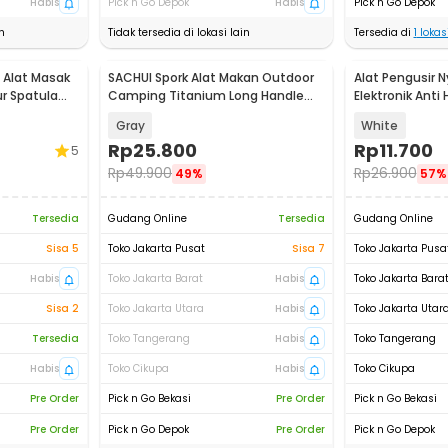
Habis
Pick n Go Depok
Habis
Pick n Go Depok
n
Tidak tersedia di lokasi lain
Tersedia di
1
lokasi
 Alat Masak
SACHUI Spork Alat Makan Outdoor
Alat Pengusir 
r Spatula
Camping Titanium Long Handle
Elektronik Anti
Cutlery - SC116
Racun - UL1559
Gray
White
Rp
25.800
Rp
11.700
5
Rp
49.900
Rp
26.900
49%
57%
Tersedia
Gudang Online
Tersedia
Gudang Online
Sisa 5
Toko Jakarta Pusat
Sisa 7
Toko Jakarta Pusa
Habis
Toko Jakarta Barat
Habis
Toko Jakarta Bara
Sisa 2
Toko Jakarta Utara
Habis
Toko Jakarta Utar
Tersedia
Toko Tangerang
Habis
Toko Tangerang
Habis
Toko Cikupa
Habis
Toko Cikupa
Pre Order
Pick n Go Bekasi
Pre Order
Pick n Go Bekasi
Pre Order
Pick n Go Depok
Pre Order
Pick n Go Depok