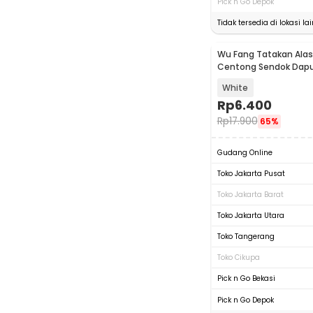
Pick n Go Depok
Tidak tersedia di lokasi lai
Wu Fang Tatakan Alas
Centong Sendok Dapu
Storage - A603
White
Rp
6.400
Rp
17.900
65%
Gudang Online
Toko Jakarta Pusat
Toko Jakarta Barat
Toko Jakarta Utara
Toko Tangerang
Toko Cikupa
Pick n Go Bekasi
Pick n Go Depok