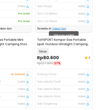
Habis
Toko Cikupa
Habis
Pre Order
Pick n Go Bekasi
Habis
Pre Order
Pick n Go Depok
Habis
okasi lain
Tersedia di
1
lokasi lain
TERJUAL HABIS
s Portable Mini
TaffSPORT Kompor Gas Portable
ight Camping Stove
Lipat Outdoor Ultralight Camping
Stove - WSS-207
Silver
Rp
80.600
4
Rp
127.900
37%
On Restock
Gudang Online
Habis
t
Habis
Toko Jakarta Pusat
Habis
t
Habis
Toko Jakarta Barat
Habis
a
Habis
Toko Jakarta Utara
Habis
Habis
Toko Tangerang
Habis