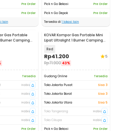
Pre Order
Pick n Go Bekasi
Pre Order
Pre Order
Pick n Go Depok
Pre Order
i lain
Tersedia di
1
lokasi lain
or Gas Portable
KOVAR Kompor Gas Portable Mini
1 Burner Camping
Lipat Ultralight 1 Burner Camping
Stove - K-202
Red
Rp
41.200
5
Rp
71.900
%
43%
Tersedia
Gudang Online
Tersedia
t
Habis
Toko Jakarta Pusat
Sisa 3
t
Habis
Toko Jakarta Barat
Sisa 3
a
Habis
Toko Jakarta Utara
Sisa 5
Habis
Toko Tangerang
Habis
Habis
Toko Cikupa
Habis
Pre Order
Pick n Go Bekasi
Pre Order