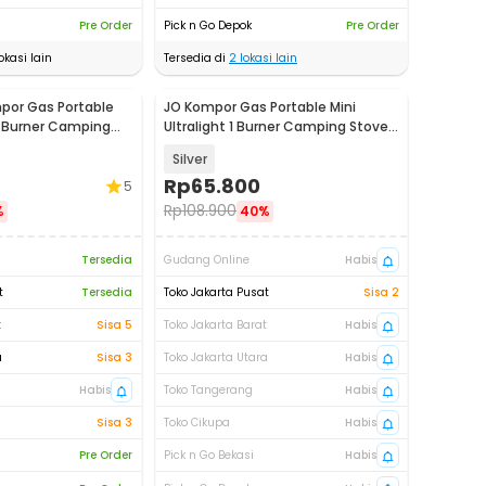
Pre Order
Pick n Go Depok
Pre Order
okasi lain
Tersedia di
2
lokasi lain
por Gas Portable
JO Kompor Gas Portable Mini
1 Burner Camping
Ultralight 1 Burner Camping Stove
3
- KL-S2
Silver
Rp
65.800
5
Rp
108.900
%
40%
Tersedia
Gudang Online
Habis
t
Tersedia
Toko Jakarta Pusat
Sisa 2
t
Sisa 5
Toko Jakarta Barat
Habis
a
Sisa 3
Toko Jakarta Utara
Habis
Habis
Toko Tangerang
Habis
Sisa 3
Toko Cikupa
Habis
Pre Order
Pick n Go Bekasi
Habis