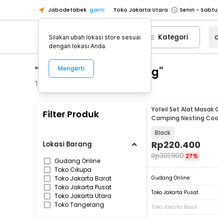
Jabodetabek
ganti
Toko Jakarta Utara
Toko Tangerang
Kategori
Silakan ubah lokasi store sesuai
Toko Cikupa
dengan lokasi Anda.
Pick n Go Jakarta Barat
Senin - J
"alat masak camping"
Mengerti
Pick n Go Bekasi
Senin - Jumat (08
Pick n Go Depok
Senin - Jumat (08
1823
Produk
Toko Jakarta Pusat
Senin - Sabtu
Yofeil Set Alat Masak
Filter Produk
Toko Jakarta Barat
Senin - Sabtu
Camping Nesting Coo
Aluminium - DS-308
Toko Jakarta Utara
Black
Toko Tangerang
Rp
220.400
Lokasi Barang
Rp
301.900
27%
Toko Cikupa
Gudang Online
Toko Cikupa
Pick n Go Jakarta Barat
Senin - J
Toko Jakarta Barat
Gudang Online
Pick n Go Bekasi
Senin - Jumat (08
Toko Jakarta Pusat
Toko Jakarta Pusat
Toko Jakarta Utara
Pick n Go Depok
Senin - Jumat (08
Toko Tangerang
Toko Jakarta Barat