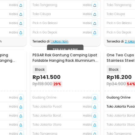
Habis
Toko Tangerang
Habis
Toko Tangerang
Habis
Toko Cikupa
Habis
Toko Cikupa
Habis
Pick n Go Bekasi
Habis
Pick n Go Bekasi
Habis
Pick n Go Depok
Habis
Pick n Go Depok
n
Tersedia di
1
lokasi lain
Tersedia di
2
lokas
TERJUAL HABIS
ping
PEGAR Rak Gantung Camping Lipat
One Two Cups 
Hanging
Foldable Hanging Rack Aluminium
Stainless Stee
15
Alloy - HG-10
PCS - S425
Black
Black
Rp
141.500
Rp
16.200
Rp
198.900
Rp
34.900
29%
54
Habis
Gudang Online
Habis
Gudang Online
Habis
Toko Jakarta Pusat
Habis
Toko Jakarta Pusa
Habis
Toko Jakarta Barat
Habis
Toko Jakarta Bara
Habis
Toko Jakarta Utara
Habis
Toko Jakarta Utar
Habis
Toko Tangerang
Habis
Toko Tangerang