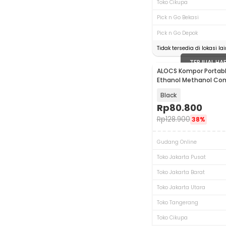
Toko Cikupa
Pick n Go Bekasi
Pick n Go Depok
Tidak tersedia di lokasi lai
TERJUAL HA
ALOCS Kompor Portable
Ethanol Methanol Co
Camping Stove - ALK0
Black
Rp
80.800
Rp
128.900
38%
Gudang Online
Toko Jakarta Pusat
Toko Jakarta Barat
Toko Jakarta Utara
Toko Tangerang
Toko Cikupa