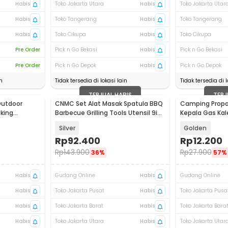
Habis
Toko Jakarta Utara
Habis
Toko Jakarta Utar
Habis
Toko Tangerang
Habis
Toko Tangerang
Habis
Toko Cikupa
Habis
Toko Cikupa
Pre Order
Pick n Go Bekasi
Habis
Pick n Go Bekasi
Pre Order
Pick n Go Depok
Habis
Pick n Go Depok
n
Tidak tersedia di lokasi lain
Tidak tersedia di l
TERJUAL HABIS
TERJ
Outdoor
CNMC Set Alat Masak Spatula BBQ
Camping Propa
king
Barbecue Grilling Tools Utensil 9in1
Kepala Gas Kal
08
- VWN-102
GH3040
Silver
Golden
Rp
92.400
Rp
12.200
Rp
143.900
Rp
27.900
36%
57%
Habis
Gudang Online
Habis
Gudang Online
Habis
Toko Jakarta Pusat
Habis
Toko Jakarta Pusa
Habis
Toko Jakarta Barat
Habis
Toko Jakarta Bara
Habis
Toko Jakarta Utara
Habis
Toko Jakarta Utar