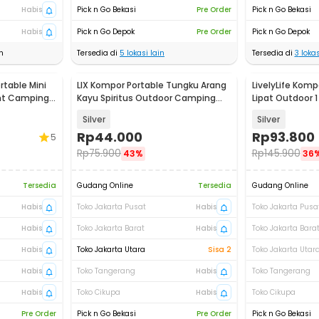
Habis
Pick n Go Bekasi
Pre Order
Pick n Go Bekasi
Habis
Pick n Go Depok
Pre Order
Pick n Go Depok
n
Tersedia di
5
lokasi lain
Tersedia di
3
lokas
table Mini
LIX Kompor Portable Tungku Arang
LivelyLife Komp
ght Camping
Kayu Spiritus Outdoor Camping
Lipat Outdoor 
Stove - L-95
Stove - LV-39
Silver
Silver
Rp
44.000
Rp
93.800
5
Rp
75.900
Rp
145.900
43%
36
Tersedia
Gudang Online
Tersedia
Gudang Online
Habis
Toko Jakarta Pusat
Habis
Toko Jakarta Pusa
Habis
Toko Jakarta Barat
Habis
Toko Jakarta Bara
Habis
Toko Jakarta Utara
Sisa 2
Toko Jakarta Utar
Habis
Toko Tangerang
Habis
Toko Tangerang
Habis
Toko Cikupa
Habis
Toko Cikupa
Pre Order
Pick n Go Bekasi
Pre Order
Pick n Go Bekasi