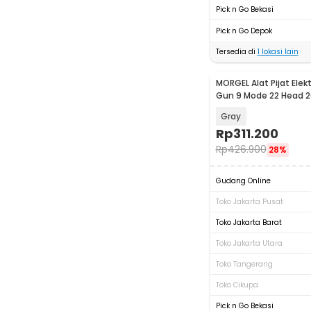
Pick n Go Bekasi
Pick n Go Depok
Tersedia di
1
lokasi lain
MORGEL Alat Pijat Elek
Gun 9 Mode 22 Head 
- YM-K60
Gray
Rp
311.200
Rp
426.900
28%
Gudang Online
Toko Jakarta Pusat
Toko Jakarta Barat
Toko Jakarta Utara
Toko Tangerang
Toko Cikupa
Pick n Go Bekasi