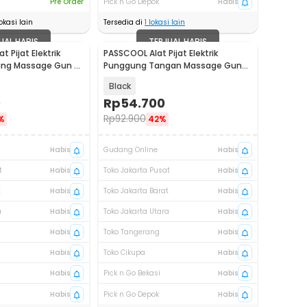
Pre Order
Pick n Go Depok
Habis
okasi lain
Tersedia di
1
lokasi lain
UAL HABIS
TERJUAL HABIS
 Pijat Elektrik
PASSCOOL Alat Pijat Elektrik
ung Massage Gun 4
Punggung Tangan Massage Gun
Ver Button - PL08
Black
0
Rp
54.700
Rp
92.900
%
42%
Habis
Gudang Online
Habis
t
Habis
Toko Jakarta Pusat
Habis
t
Habis
Toko Jakarta Barat
Habis
a
Habis
Toko Jakarta Utara
Habis
Habis
Toko Tangerang
Habis
Habis
Toko Cikupa
Habis
Habis
Pick n Go Bekasi
Habis
Habis
Pick n Go Depok
Habis