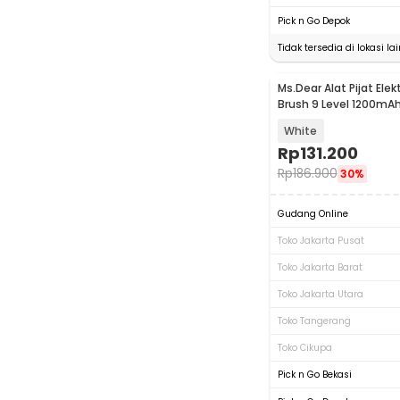
Pick n Go Depok
Tidak tersedia di lokasi lai
Ms.Dear Alat Pijat Elek
Baru
Brush 9 Level 1200mA
White
Rp
131.200
Rp
186.900
30%
Gudang Online
Toko Jakarta Pusat
Toko Jakarta Barat
Toko Jakarta Utara
Toko Tangerang
Toko Cikupa
Pick n Go Bekasi