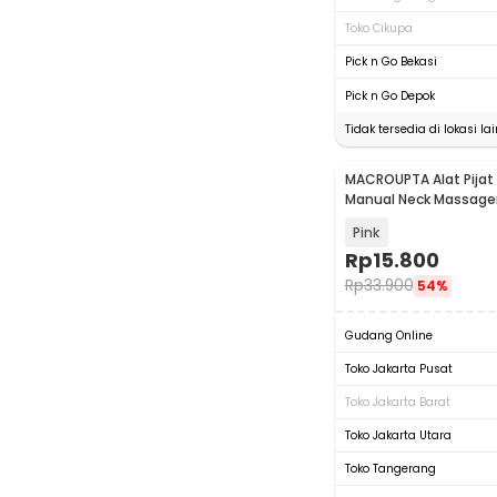
Toko Cikupa
Pick n Go Bekasi
Pick n Go Depok
Tidak tersedia di lokasi lai
MACROUPTA Alat Pijat 
Manual Neck Massager 
Handheld - MCR35
Pink
Rp
15.800
Rp
33.900
54%
Gudang Online
Toko Jakarta Pusat
Toko Jakarta Barat
Toko Jakarta Utara
Toko Tangerang