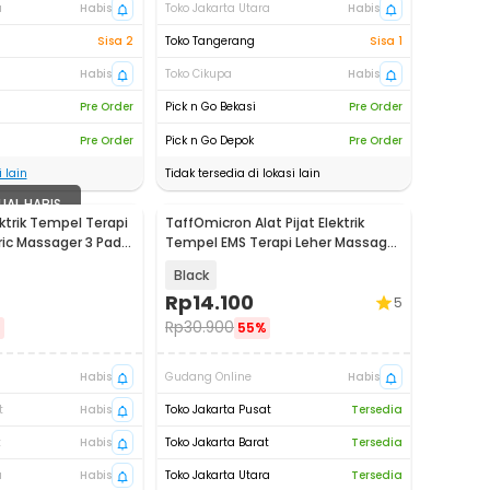
a
Habis
Toko Jakarta Utara
Habis
Sisa 2
Toko Tangerang
Sisa 1
Habis
Toko Cikupa
Habis
Pre Order
Pick n Go Bekasi
Pre Order
Pre Order
Pick n Go Depok
Pre Order
 lain
Tidak tersedia di lokasi lain
UAL HABIS
ektrik Tempel Terapi
TaffOmicron Alat Pijat Elektrik
ric Massager 3 Pad -
Tempel EMS Terapi Leher Massager
- TMS17
Black
Rp
14.100
5
Rp
30.900
%
55%
Habis
Gudang Online
Habis
t
Habis
Toko Jakarta Pusat
Tersedia
t
Habis
Toko Jakarta Barat
Tersedia
a
Habis
Toko Jakarta Utara
Tersedia