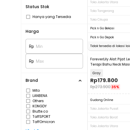
Toko Jakarta Utara
Status Stok
Toko Tangerang
Hanya yang Tersedia
Toko Cikupa
Pick n Go Bekasi
Harga
Pick n Go Depok
Tidak tersedia di lokasi lai
Rp
Min
ForeverLily Alat Pijat Le
Rp
Max
Terapi Bahu Neck Mas
LM2
Gray
Rp
179.800
Brand
Rp
273.900
35%
Mito
LANBENA
Gudang Online
Others
KONGDY
Toko Jakarta Pusat
Biutte.co
TaffSPORT
Toko Jakarta Barat
TaffOmicron
Toko Jakarta Utara