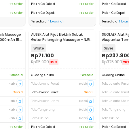
Pre Order
Pick n Go Bekasi
Pre Order
Pick n Go Bekasi
Pre Order
Pick n Go Depok
Pre Order
Pick n Go Depok
Tersedia di
1
lokasi lain
Tersedia di
1
lokasi
trik Massage
AUSEK Alat Pijat Elektrik Sabuk
SUOLAER Alat Pij
2000mAh 15W
Getar Pelangsing Massager - NJR-
Akupuntur Temp
719
Mode - MH-108
White
Silver
Rp
71.100
Rp
237.80
Rp
115.900
Rp
325.900
39%
28
Tersedia
Gudang Online
Tersedia
Gudang Online
Habis
Toko Jakarta Pusat
Habis
Toko Jakarta Pusa
Sisa 3
Toko Jakarta Barat
Sisa 5
Toko Jakarta Bara
Habis
Toko Jakarta Utara
Habis
Toko Jakarta Utar
Habis
Toko Tangerang
Habis
Toko Tangerang
Habis
Toko Cikupa
Habis
Toko Cikupa
Pre Order
Pick n Go Bekasi
Pre Order
Pick n Go Bekasi