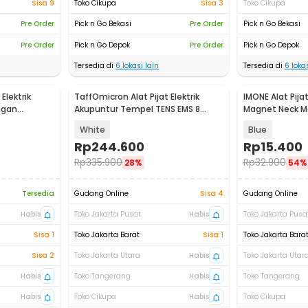
Sisa 9
Toko Cikupa
Sisa 3
Toko Cikupa
Pre Order
Pick n Go Bekasi
Pre Order
Pick n Go Bekasi
Pre Order
Pick n Go Depok
Pre Order
Pick n Go Depok
Tersedia di
6
lokasi lain
Tersedia di
6
lokas
Elektrik
TaffOmicron Alat Pijat Elektrik
IMONE Alat Pija
ngan
Akupuntur Tempel TENS EMS 8
Magnet Neck Ma
000
Mode 2 Pad - YK-LMD1
Handheld - IM6
White
Blue
Rp
244.600
Rp
15.400
Rp
335.900
Rp
32.900
28%
54%
Tersedia
Gudang Online
Sisa 4
Gudang Online
Habis
Toko Jakarta Pusat
Habis
Toko Jakarta Pusa
Sisa 1
Toko Jakarta Barat
Sisa 1
Toko Jakarta Bara
Sisa 2
Toko Jakarta Utara
Habis
Toko Jakarta Utar
Habis
Toko Tangerang
Habis
Toko Tangerang
Habis
Toko Cikupa
Habis
Toko Cikupa