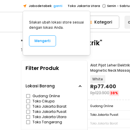
Jabodetabek
ganti
Toko Jakarta Utara
Toko Tangerang
Kategori
Silakan ubah lokasi store sesuai
Toko Cikupa
dengan lokasi Anda.
Pick n Go Jakarta Barat
Senin - J
"alat pijat leher elektrik"
Mengerti
Pick n Go Bekasi
Senin - Jumat (08
Pick n Go Depok
Senin - Jumat (08
172
Produk
Toko Jakarta Pusat
Senin - Sabtu
Alat Pijat Leher Elektr
Filter Produk
Toko Jakarta Barat
Senin - Sabtu
Magnetic Neck Massag
5880
Toko Jakarta Utara
White
Toko Tangerang
Rp
77.400
Lokasi Barang
Rp
123.900
38%
Toko Cikupa
Gudang Online
Toko Cikupa
Pick n Go Jakarta Barat
Senin - J
Toko Jakarta Barat
Gudang Online
Pick n Go Bekasi
Senin - Jumat (08
Toko Jakarta Pusat
Toko Jakarta Pusat
Toko Jakarta Utara
Pick n Go Depok
Senin - Jumat (08
Toko Tangerang
Toko Jakarta Barat