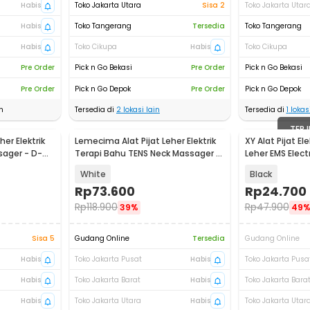
Habis
Toko Jakarta Utara
Sisa 2
Toko Jakarta Utar
Habis
Toko Tangerang
Tersedia
Toko Tangerang
Habis
Toko Cikupa
Habis
Toko Cikupa
Pre Order
Pick n Go Bekasi
Pre Order
Pick n Go Bekasi
Pre Order
Pick n Go Depok
Pre Order
Pick n Go Depok
n
Tersedia di
2
lokasi lain
Tersedia di
1
lokasi
TERJ
her Elektrik
Lemecima Alat Pijat Leher Elektrik
XY Alat Pijat El
sager - D-
Terapi Bahu TENS Neck Massager -
Leher EMS Elect
JT-808
XY-669
White
Black
Rp
73.600
Rp
24.700
Rp
118.900
Rp
47.900
39%
49
Sisa 5
Gudang Online
Tersedia
Gudang Online
Habis
Toko Jakarta Pusat
Habis
Toko Jakarta Pusa
Habis
Toko Jakarta Barat
Habis
Toko Jakarta Bara
Habis
Toko Jakarta Utara
Habis
Toko Jakarta Utar