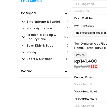
Lihat Semua
Toko Tangerang
Toko Cikupa
Kategori
Pick n Go Bekasi
Smartphone & Tablet
1
Pick n Go Depok
Home Appliance
1
Tidak tersedia di lokasi lai
Fashion, Make Up &
162
Beauty Care
TaffOmicron Alat Pijat
Toys, Kids & Baby
2
Elektrik Terapi Bahu T
Massager - F6
Hobby
1
White
Sport & Outdoor
11
Rp
141.400
Rp
215.900
35%
Warna
Gudang Online
Toko Jakarta Pusat
Toko Jakarta Barat
Toko Jakarta Utara
Toko Tangerang