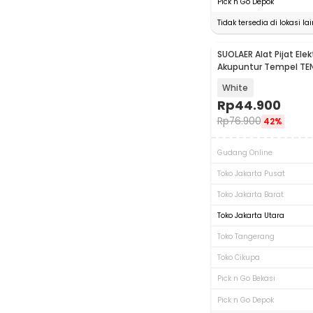
Pick n Go Depok
Tidak tersedia di lokasi lai
SUOLAER Alat Pijat Elekt
Akupuntur Tempel TEN
Mode 4 Pad - H-021
White
Rp
44.900
Rp
76.900
42%
Gudang Online
Toko Jakarta Pusat
Toko Jakarta Barat
Toko Jakarta Utara
Toko Tangerang
Toko Cikupa
Pick n Go Bekasi
Pick n Go Depok