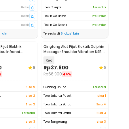
Habis
Toko Cikupa
Tersedia
Habis
Pick n Go Bekasi
Pre Order
Habis
Pick n Go Depok
Pre Order
 lain
Tersedia di
6
lokasi lain
ijat Elektrik
Qingfeng Alat Pijat Elektrik Dolphin
su Infrared
Massager Shoulder Vibration USB -
8
HK668
Red
0
Rp
37.600
5
5
Rp
66.900
%
44%
Sisa 9
Gudang Online
Tersedia
t
Sisa 2
Toko Jakarta Pusat
Sisa 1
t
Sisa 2
Toko Jakarta Barat
Sisa 4
a
Tersedia
Toko Jakarta Utara
Sisa 3
Sisa 3
Toko Tangerang
Sisa 3