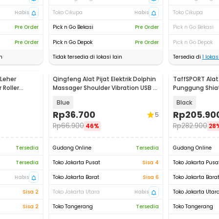
Habis
Toko Cikupa
Habis
Toko Cikupa
Pre Order
Pick n Go Bekasi
Pre Order
Pick n Go Bekasi
Pre Order
Pick n Go Depok
Pre Order
Pick n Go Depok
n
Tidak tersedia di lokasi lain
Tersedia di
1
lokasi
Leher
Qingfeng Alat Pijat Elektrik Dolphin
TaffSPORT Alat P
Roller
Massager Shoulder Vibration USB -
Punggung Shiat
HK668
Massager - 60
Blue
Black
Rp
36.700
Rp
205.90
5
Rp
66.900
Rp
282.900
46%
28
Tersedia
Gudang Online
Tersedia
Gudang Online
Tersedia
Toko Jakarta Pusat
Sisa 4
Toko Jakarta Pusa
Habis
Toko Jakarta Barat
Sisa 6
Toko Jakarta Bara
Sisa 2
Toko Jakarta Utara
Habis
Toko Jakarta Utar
Sisa 2
Toko Tangerang
Tersedia
Toko Tangerang