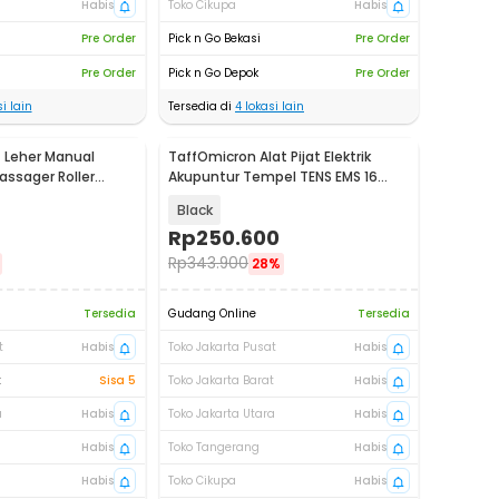
Habis
Toko Cikupa
Habis
Pre Order
Pick n Go Bekasi
Pre Order
Pre Order
Pick n Go Depok
Pre Order
i lain
Tersedia di
4
lokasi lain
t Leher Manual
TaffOmicron Alat Pijat Elektrik
ssager Roller
Akupuntur Tempel TENS EMS 16
Mode - MH-1080
Black
Rp
250.600
Rp
343.900
28%
Tersedia
Gudang Online
Tersedia
t
Habis
Toko Jakarta Pusat
Habis
t
Sisa 5
Toko Jakarta Barat
Habis
a
Habis
Toko Jakarta Utara
Habis
Habis
Toko Tangerang
Habis
Habis
Toko Cikupa
Habis