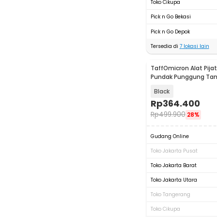
Toko Cikupa
Pick n Go Bekasi
Pick n Go Depok
Tersedia di
7
lokasi lain
TaffOmicron Alat Pijat 
Pundak Punggung Ta
Massage Gun - ZC53
Black
Rp
364.400
Rp
499.900
28%
Gudang Online
Toko Jakarta Pusat
Toko Jakarta Barat
Toko Jakarta Utara
Toko Tangerang
Toko Cikupa