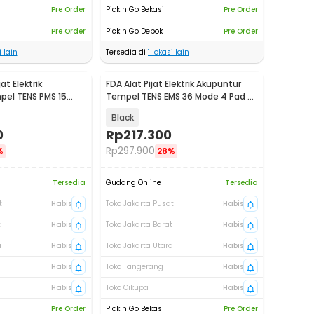
Pre Order
Pick n Go Bekasi
Pre Order
Pre Order
Pick n Go Depok
Pre Order
 lain
Tersedia di
1
lokasi lain
at Elektrik
FDA Alat Pijat Elektrik Akupuntur
el TENS PMS 15
Tempel TENS EMS 36 Mode 4 Pad -
7
MH-1083
Black
0
Rp
217.300
Rp
297.900
%
28%
Tersedia
Gudang Online
Tersedia
t
Habis
Toko Jakarta Pusat
Habis
t
Habis
Toko Jakarta Barat
Habis
a
Habis
Toko Jakarta Utara
Habis
Habis
Toko Tangerang
Habis
Habis
Toko Cikupa
Habis
Pre Order
Pick n Go Bekasi
Pre Order