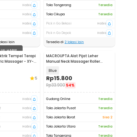
Habis
Toko Tangerang
Tersedia
Habis
Toko Cikupa
Tersedia
Habis
Pick n Go Bekasi
Habis
Habis
Pick n Go Depok
Habis
okasi lain
Tersedia di
2
lokasi lain
UAL HABIS
ektrik Tempel Terapi
MACROUPTA Alat Pijat Leher
ric Massager - XY-
Manual Neck Massager Roller
Handheld - MCR35
Blue
Rp
15.800
5
Rp
33.900
54%
Habis
Gudang Online
Tersedia
t
Habis
Toko Jakarta Pusat
Tersedia
t
Habis
Toko Jakarta Barat
Sisa 2
a
Habis
Toko Jakarta Utara
Tersedia
Habis
Toko Tangerang
Tersedia