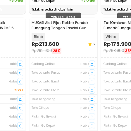
Pre Order
Pick n Go Depok
Pre Order
Pick n Go Depok
n
Tidak tersedia di lokasi lain
Tidak tersedia di l
TERJUAL HABIS
TERJ
rik
MUKASI Alat Pijat Elektrik Pundak
TaffOmicron Alat
S EMS 6
Punggung Tangan Fascial Gun
Pundak Pungg
2000 mAh - KH-750
Head - JM05S
Black
White
Rp
213.600
Rp
175.90
5
Rp
292.900
Rp
268.900
28%
35
Habis
Gudang Online
Habis
Gudang Online
Habis
Toko Jakarta Pusat
Habis
Toko Jakarta Pusa
Habis
Toko Jakarta Barat
Habis
Toko Jakarta Bara
Sisa 1
Toko Jakarta Utara
Habis
Toko Jakarta Utar
Habis
Toko Tangerang
Habis
Toko Tangerang
Habis
Toko Cikupa
Habis
Toko Cikupa
Habis
Pick n Go Bekasi
Habis
Pick n Go Bekasi
Habis
Pick n Go Depok
Habis
Pick n Go Depok