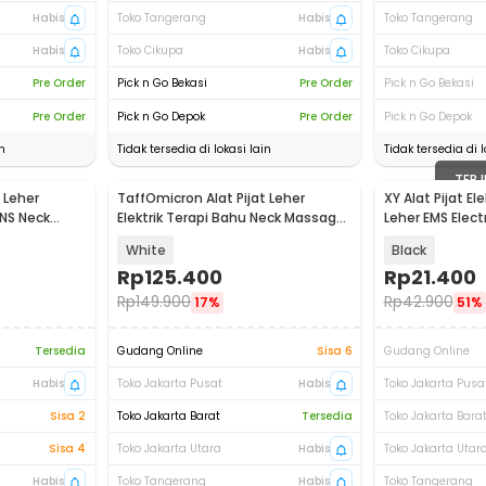
Habis
Toko Tangerang
Habis
Toko Tangerang
Habis
Toko Cikupa
Habis
Toko Cikupa
Pre Order
Pick n Go Bekasi
Pre Order
Pick n Go Bekasi
Pre Order
Pick n Go Depok
Pre Order
Pick n Go Depok
n
Tidak tersedia di lokasi lain
Tidak tersedia di l
TERJ
 Leher
TaffOmicron Alat Pijat Leher
XY Alat Pijat El
ENS Neck
Elektrik Terapi Bahu Neck Massager
Leher EMS Elect
- F6
668
White
Black
Rp
125.400
Rp
21.400
Rp
149.900
Rp
42.900
17%
51%
Tersedia
Gudang Online
Sisa 6
Gudang Online
Habis
Toko Jakarta Pusat
Habis
Toko Jakarta Pusa
Sisa 2
Toko Jakarta Barat
Tersedia
Toko Jakarta Bara
Sisa 4
Toko Jakarta Utara
Habis
Toko Jakarta Utar
Habis
Toko Tangerang
Habis
Toko Tangerang