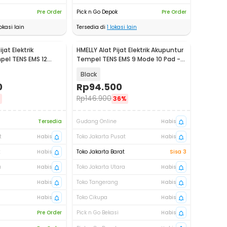
Pre Order
Pick n Go Depok
Pre Order
okasi lain
Tersedia di
1
lokasi lain
jat Elektrik
HMELLY Alat Pijat Elektrik Akupuntur
el TENS EMS 12
Tempel TENS EMS 9 Mode 10 Pad -
SPK-880
M858-10
Black
0
Rp
94.500
Rp
146.900
%
36%
Tersedia
Gudang Online
Habis
t
Habis
Toko Jakarta Pusat
Habis
t
Habis
Toko Jakarta Barat
Sisa 3
a
Habis
Toko Jakarta Utara
Habis
Habis
Toko Tangerang
Habis
Habis
Toko Cikupa
Habis
Pre Order
Pick n Go Bekasi
Habis