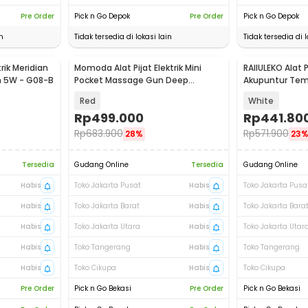
Pre Order
Pick n Go Depok
Pre Order
Pick n Go Depok
n
Tidak tersedia di lokasi lain
Tidak tersedia di l
trik Meridian
Momoda Alat Pijat Elektrik Mini
RAIIULEKO Alat Pi
h 5W - G08-B
Pocket Massage Gun Deep
Akupuntur Temp
Massage - SX319
Mode 10 Pad - 
Red
White
Rp
499.000
Rp
441.80
Rp
683.900
Rp
571.900
28%
23
Tersedia
Gudang Online
Tersedia
Gudang Online
Habis
Toko Jakarta Pusat
Habis
Toko Jakarta Pusa
Habis
Toko Jakarta Barat
Habis
Toko Jakarta Bara
Habis
Toko Jakarta Utara
Habis
Toko Jakarta Utar
Habis
Toko Tangerang
Habis
Toko Tangerang
Habis
Toko Cikupa
Habis
Toko Cikupa
Pre Order
Pick n Go Bekasi
Pre Order
Pick n Go Bekasi