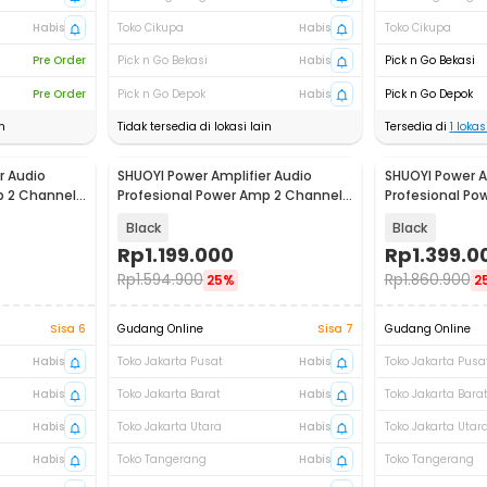
Habis
Toko Cikupa
Habis
Toko Cikupa
Pre Order
Pick n Go Bekasi
Habis
Pick n Go Bekasi
Pre Order
Pick n Go Depok
Habis
Pick n Go Depok
n
Tidak tersedia di lokasi lain
Tersedia di
1
lokasi
r Audio
SHUOYI Power Amplifier Audio
SHUOYI Power A
p 2 Channel
Profesional Power Amp 2 Channel
Profesional Po
800W - FC-A2200
900W - FC-A2
Black
Black
Rp
1.199.000
Rp
1.399.0
Rp
1.594.900
Rp
1.860.900
25%
2
Sisa 6
Gudang Online
Sisa 7
Gudang Online
Habis
Toko Jakarta Pusat
Habis
Toko Jakarta Pusa
Habis
Toko Jakarta Barat
Habis
Toko Jakarta Bara
Habis
Toko Jakarta Utara
Habis
Toko Jakarta Utar
Habis
Toko Tangerang
Habis
Toko Tangerang