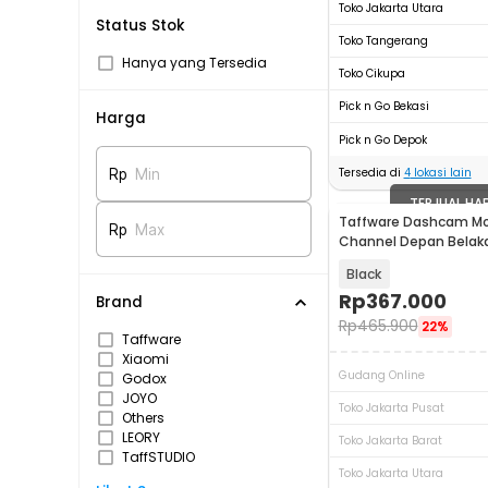
Toko Jakarta Utara
Status Stok
Toko Tangerang
Hanya yang Tersedia
Toko Cikupa
Pick n Go Bekasi
Harga
Pick n Go Depok
Tersedia di
4
lokasi lain
Rp
Min
TERJUAL HA
Taffware Dashcam Mo
Rp
Max
Channel Depan Belak
WIFI 1080p - MQ60
Black
Rp
367.000
Brand
Rp
465.900
22%
Taffware
Xiaomi
Gudang Online
Godox
JOYO
Toko Jakarta Pusat
Others
LEORY
Toko Jakarta Barat
TaffSTUDIO
Toko Jakarta Utara