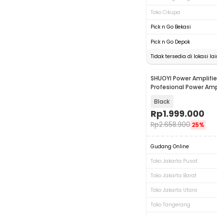
Toko Cikupa
Pick n Go Bekasi
Pick n Go Depok
Tidak tersedia di lokasi lai
SHUOYI Power Amplifie
Profesional Power Am
1500W - CS-6000
Black
Rp
1.999.000
Rp
2.658.900
25%
Gudang Online
Toko Jakarta Pusat
Toko Jakarta Barat
Toko Jakarta Utara
Toko Tangerang