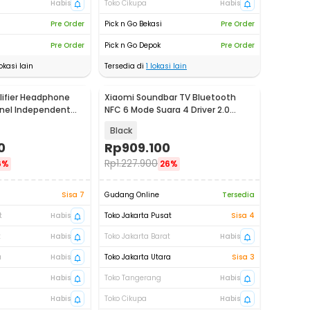
Habis
Toko Cikupa
Habis
Pre Order
Pick n Go Bekasi
Pre Order
Pre Order
Pick n Go Depok
Pre Order
okasi lain
Tersedia di
1
lokasi lain
lifier Headphone
Xiaomi Soundbar TV Bluetooth
nnel Independent
NFC 6 Mode Suara 4 Driver 2.0
Channel 84W - SNS5MB-20
Black
0
Rp
909.100
Rp
1.227.900
6%
26%
Sisa 7
Gudang Online
Tersedia
t
Habis
Toko Jakarta Pusat
Sisa 4
t
Habis
Toko Jakarta Barat
Habis
a
Habis
Toko Jakarta Utara
Sisa 3
Habis
Toko Tangerang
Habis
Habis
Toko Cikupa
Habis