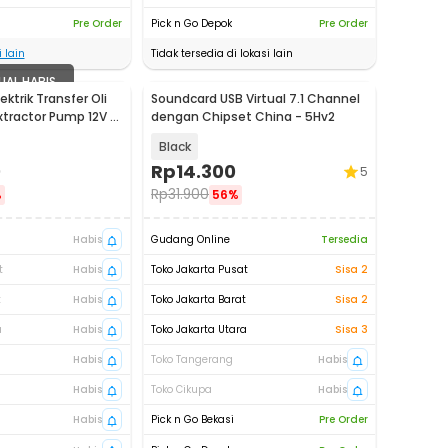
Pre Order
Pick n Go Depok
Pre Order
 lain
Tidak tersedia di lokasi lain
UAL HABIS
ktrik Transfer Oli
Soundcard USB Virtual 7.1 Channel
Extractor Pump 12V -
dengan Chipset China - 5Hv2
Black
0
Rp
14.300
5
Rp
31.900
%
56%
Habis
Gudang Online
Tersedia
t
Habis
Toko Jakarta Pusat
Sisa 2
t
Habis
Toko Jakarta Barat
Sisa 2
a
Habis
Toko Jakarta Utara
Sisa 3
Habis
Toko Tangerang
Habis
Habis
Toko Cikupa
Habis
Habis
Pick n Go Bekasi
Pre Order