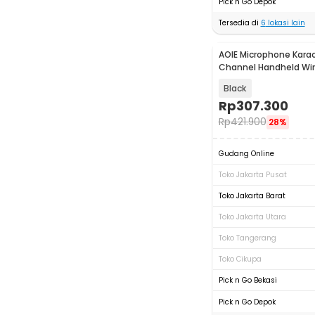
Pick n Go Depok
Tersedia di
6
lokasi lain
AOIE Microphone Kara
Channel Handheld Wir
AO460
Black
Rp
307.300
Rp
421.900
28%
Gudang Online
Toko Jakarta Pusat
Toko Jakarta Barat
Toko Jakarta Utara
Toko Tangerang
Toko Cikupa
Pick n Go Bekasi
Pick n Go Depok