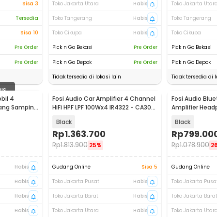
Sisa 3
Toko Jakarta Utara
Habis
Toko Jakarta Utar
Tersedia
Toko Tangerang
Habis
Toko Tangerang
Sisa 10
Toko Cikupa
Habis
Toko Cikupa
Pre Order
Pick n Go Bekasi
Pre Order
Pick n Go Bekasi
Pre Order
Pick n Go Depok
Pre Order
Pick n Go Depok
Tidak tersedia di lokasi lain
Tidak tersedia di l
BIS
bil 4
Fosi Audio Car Amplifier 4 Channel
Fosi Audio Blu
Baru
ang Samping
HiFi HPF LPF 100Wx4 IR4322 - CA30
Amplifier Hea
Amplifier
100W - T20X
Black
Black
Rp
1.363.700
Rp
799.00
Rp
1.813.900
Rp
1.078.900
25%
2
Habis
Gudang Online
Sisa 5
Gudang Online
Habis
Toko Jakarta Pusat
Habis
Toko Jakarta Pusa
Habis
Toko Jakarta Barat
Habis
Toko Jakarta Bara
Habis
Toko Jakarta Utara
Habis
Toko Jakarta Utar