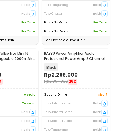
Habis
Toko Tangerang
Habis
Habis
Toko Cikupa
Habis
Pre Order
Pick n Go Bekasi
Pre Order
Pre Order
Pick n Go Depok
Pre Order
okasi lain
Tidak tersedia di lokasi lain
lkie Lite Mini 16
RAYYU Power Amplifier Audio
rgeable 2000mAh -
Profesional Power Amp 2 Channel
1900W - CS9500 HX
Black
0
Rp
2.299.000
Rp
3.057.900
%
25%
Tersedia
Gudang Online
Sisa 7
t
Tersedia
Toko Jakarta Pusat
Habis
t
Habis
Toko Jakarta Barat
Habis
a
Habis
Toko Jakarta Utara
Habis
Habis
Toko Tangerang
Habis