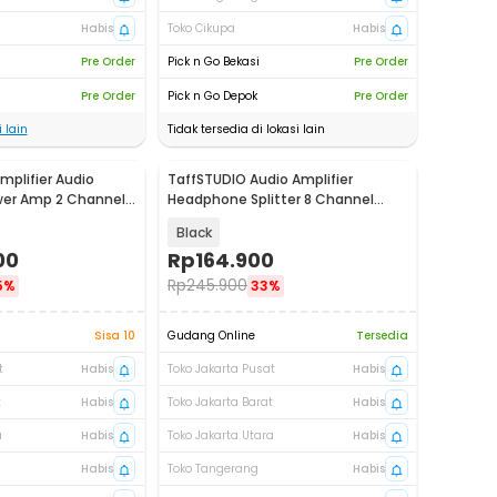
Habis
Toko Cikupa
Habis
Pre Order
Pick n Go Bekasi
Pre Order
Pre Order
Pick n Go Depok
Pre Order
 lain
Tidak tersedia di lokasi lain
mplifier Audio
TaffSTUDIO Audio Amplifier
wer Amp 2 Channel
Headphone Splitter 8 Channel
900
Volume Control - HA800
Black
00
Rp
164.900
Rp
245.900
5%
33%
Sisa 10
Gudang Online
Tersedia
t
Habis
Toko Jakarta Pusat
Habis
t
Habis
Toko Jakarta Barat
Habis
a
Habis
Toko Jakarta Utara
Habis
Habis
Toko Tangerang
Habis