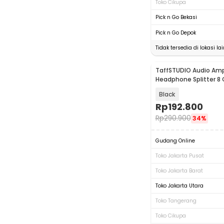
Toko Cikupa
Pick n Go Bekasi
Pick n Go Depok
Tidak tersedia di lokasi lai
TaffSTUDIO Audio Ampl
Headphone Splitter 8
Mono Control - HA800
Black
Rp
192.800
Rp
290.900
34%
Gudang Online
Toko Jakarta Pusat
Toko Jakarta Barat
Toko Jakarta Utara
Toko Tangerang
Toko Cikupa