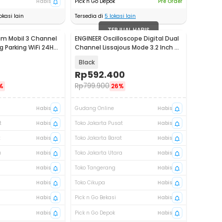
Habis
Pick n Go Depok
Pre Order
okasi lain
Tersedia di
5
lokasi lain
TERJUAL HABIS
m Mobil 3 Channel
ENGINEER Oscilloscope Digital Dual
 Parking WiFi 24H
Channel Lissajous Mode 3.2 Inch -
SCO2
Black
Rp
592.400
Rp
799.900
%
26%
Habis
Gudang Online
Habis
t
Habis
Toko Jakarta Pusat
Habis
t
Habis
Toko Jakarta Barat
Habis
a
Habis
Toko Jakarta Utara
Habis
Habis
Toko Tangerang
Habis
Habis
Toko Cikupa
Habis
Habis
Pick n Go Bekasi
Habis
Habis
Pick n Go Depok
Habis