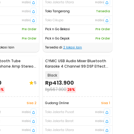
a
Habis
Toko Jakarta Utara
Habis
Habis
Toko Tangerang
Tersedia
Habis
Toko Cikupa
Habis
Pre Order
Pick n Go Bekasi
Pre Order
Pre Order
Pick n Go Depok
Pre Order
okasi lain
Tersedia di
2
lokasi lain
etooth Tube
CYMIC USB Audio Mixer Bluetooth
dphone Amp Stereo
Karaoke 4 Channel 99 DSP Effects
- LM4-DSP
Black
0
Rp
413.900
5
Rp
567.900
6%
28%
Sisa 2
Gudang Online
Sisa 1
t
Habis
Toko Jakarta Pusat
Habis
t
Habis
Toko Jakarta Barat
Habis
a
Habis
Toko Jakarta Utara
Habis