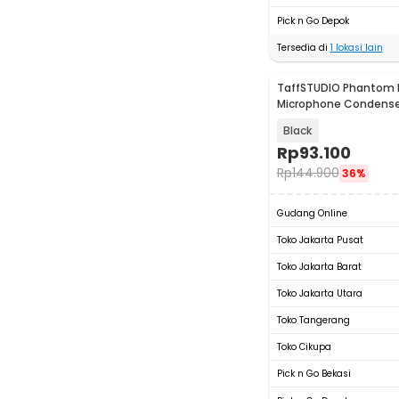
Pick n Go Depok
Tersedia di
1
lokasi lain
TaffSTUDIO Phantom 
Microphone Condense
48V - RU-P48V
Black
Rp
93.100
Rp
144.900
36%
Gudang Online
Toko Jakarta Pusat
Toko Jakarta Barat
Toko Jakarta Utara
Toko Tangerang
Toko Cikupa
Pick n Go Bekasi