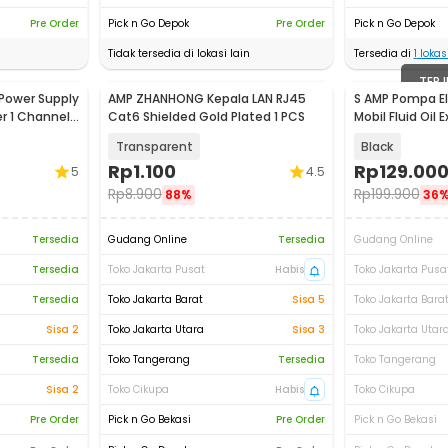
Pre Order
Pick n Go Depok
Pre Order
Pick n Go Depok
Tidak tersedia di lokasi lain
Tersedia di
1
lokasi
TERJ
Power Supply
AMP ZHANHONG Kepala LAN RJ45
S AMP Pompa Ele
r 1 Channel
Cat6 Shielded Gold Plated 1 PCS
Mobil Fluid Oil 
A3
Transparent
Black
Rp
1.100
Rp
129.00
5
4.5
Rp
8.900
Rp
199.900
88%
36
Tersedia
Gudang Online
Tersedia
Gudang Online
Tersedia
Toko Jakarta Pusat
Habis
Toko Jakarta Pusa
Tersedia
Toko Jakarta Barat
Sisa 5
Toko Jakarta Bara
Sisa 2
Toko Jakarta Utara
Sisa 3
Toko Jakarta Utar
Tersedia
Toko Tangerang
Tersedia
Toko Tangerang
Sisa 2
Toko Cikupa
Habis
Toko Cikupa
Pre Order
Pick n Go Bekasi
Pre Order
Pick n Go Bekasi