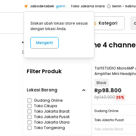
Jabodetabek
ganti
Toko Jakarta Utara
Toko Tangerang
Kategori
Silakan ubah lokasi store sesuai
Toko Cikupa
dengan lokasi Anda.
Pick n Go Jakarta Barat
Senin - J
"amp mini headphone 4 channe
Mengerti
Pick n Go Bekasi
Senin - Jumat (08
Pick n Go Depok
Senin - Jumat (08
93
Produk
Toko Jakarta Pusat
Senin - Sabtu
TaffSTUDIO MicroAMP 
Filter Produk
Toko Jakarta Barat
Senin - Sabtu
Amplifier Mini Headph
Channel Stereo - HA4
Toko Jakarta Utara
Black
Toko Tangerang
Rp
98.800
Lokasi Barang
Rp
149.900
35%
Toko Cikupa
Gudang Online
Toko Cikupa
Pick n Go Jakarta Barat
Senin - J
Toko Jakarta Barat
Gudang Online
Pick n Go Bekasi
Senin - Jumat (08
Toko Jakarta Pusat
Toko Jakarta Pusat
Toko Jakarta Utara
Pick n Go Depok
Senin - Jumat (08
Toko Tangerang
Toko Jakarta Barat