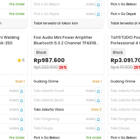
Pre Order
Pick n Go Bekasi
Habis
Pick n Go Bekasi
Pre Order
Pick n Go Depok
Habis
Pick n Go Depok
n
Tidak tersedia di lokasi lain
Tidak tersedia di l
ni Welding
Fosi Audio Mini Power Amplifier
TaffSTUDIO Pow
MA-250
Bluetooth 5.0 2 Channel TPA3116D2
Professional 
- BT20A
Theatre 1400W
Black
Black
Rp
987.600
Rp
3.091.7
5
Rp
1.333.900
Rp
4.111.900
26%
25
Sisa 1
Gudang Online
Sisa 1
Gudang Online
Habis
Toko Jakarta Pusat
Habis
Toko Jakarta Pusa
Habis
Toko Jakarta Barat
Habis
Toko Jakarta Bara
Habis
Toko Jakarta Utara
Sisa 2
Toko Jakarta Utar
Habis
Toko Tangerang
Habis
Toko Tangerang
Habis
Toko Cikupa
Habis
Toko Cikupa
Pre Order
Pick n Go Bekasi
Pre Order
Pick n Go Bekasi