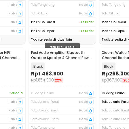
Habis
Toko Tangerang
Habis
Toko Tangerang
Habis
Toko Cikupa
Habis
Toko Cikupa
Habis
Pick n Go Bekasi
Pre Order
Pick n Go Bekasi
Habis
Pick n Go Depok
Pre Order
Pick n Go Depok
n
Tidak tersedia di lokasi lain
Tidak tersedia di l
TERJUAL HABIS
r HiFi
Fosi Audio Amplifier Bluetooth
Xiaomi Walkie Ta
 4 Channel
Outdoor Speaker 4 Channel Power
Channel Recha
- HT4S
XMDJJL01
Black
Black
Rp
1.463.900
Rp
268.30
Rp
1.854.900
Rp
367.900
22%
28
Tersedia
Gudang Online
Habis
Gudang Online
Habis
Toko Jakarta Pusat
Habis
Toko Jakarta Pusa
Habis
Toko Jakarta Barat
Habis
Toko Jakarta Bara
Habis
Toko Jakarta Utara
Habis
Toko Jakarta Utar
Habis
Toko Tangerang
Habis
Toko Tangerang