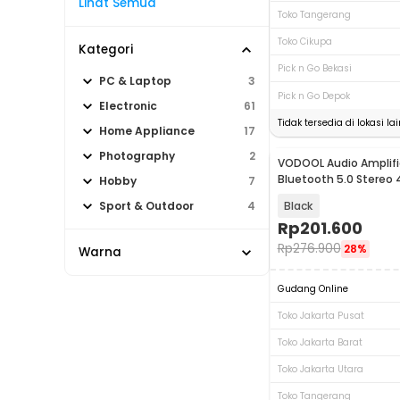
Lihat Semua
Toko Tangerang
Toko Cikupa
Kategori
Pick n Go Bekasi
PC & Laptop
3
Pick n Go Depok
Electronic
61
Tidak tersedia di lokasi lai
Home Appliance
17
Photography
2
VODOOL Audio Amplifie
Bluetooth 5.0 Stereo
Hobby
7
1600W - BT-998
Black
Sport & Outdoor
4
Rp
201.600
Rp
276.900
28%
Warna
Gudang Online
Toko Jakarta Pusat
Toko Jakarta Barat
Toko Jakarta Utara
Toko Tangerang