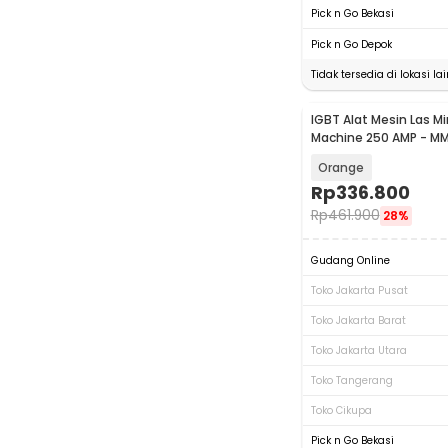
Pick n Go Bekasi
Pick n Go Depok
Tidak tersedia di lokasi lai
IGBT Alat Mesin Las Mi
Machine 250 AMP - M
Orange
Rp
336.800
Rp
461.900
28%
Gudang Online
Toko Jakarta Pusat
Toko Jakarta Barat
Toko Jakarta Utara
Toko Tangerang
Toko Cikupa
Pick n Go Bekasi