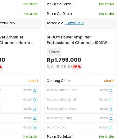
Pre Order
Pick n Go Bekasi
Pre Order
Pre Order
Pick n Go Depok
Pre Order
okasi lain
Tersedia di
1
lokasi lain
er Amplifier
SHUOYI Power Amplifier
4 Channels Home
Professional 4 Channels 1000W
 - FC-A41400 H
Stage KTV Office - FC-A5250
Black
00
Rp
1.799.000
Rp
2.392.900
%
25%
Sisa 1
Gudang Online
Sisa 2
t
Habis
Toko Jakarta Pusat
Habis
t
Habis
Toko Jakarta Barat
Habis
a
Habis
Toko Jakarta Utara
Habis
Habis
Toko Tangerang
Habis
Habis
Toko Cikupa
Habis
Pre Order
Pick n Go Bekasi
Pre Order