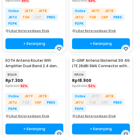
Rp
23.900
55%
Rp
22.900
59%
Online
JKTP
JKTB
Online
JKTP
JKTB
JKTU
TGR
CKP
PBKS
JKTU
TGR
CKP
PBKS
PDPK
PDPK
Lihat Ketersediaan Stok
Lihat Ketersediaan Stok
+ Keranjang
+ Keranjang
EOTH Antena Router WiFi
D-LENP Antena Eksternal 3G 4G
Amplifier Dual Band 2.4 dan
LTE 28dBi SMA Connector with
5GHz RP-SMA Male
2M Cable - RG174
Black
White
Rp
7.300
Rp
18.900
Rp
18.900
62%
Rp
38.900
52%
Online
JKTP
JKTB
Online
JKTP
JKTB
JKTU
TGR
CKP
PBKS
JKTU
TGR
CKP
PBKS
PDPK
PDPK
Lihat Ketersediaan Stok
Lihat Ketersediaan Stok
+ Keranjang
+ Keranjang