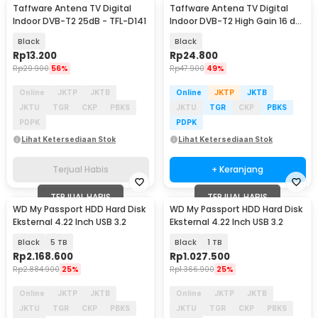
Taffware Antena TV Digital
Taffware Antena TV Digital
Indoor DVB-T2 25dB - TFL-D141
Indoor DVB-T2 High Gain 16 dBi
- EL0465
Black
Black
Rp
13.200
Rp
24.800
Rp
29.900
56%
Rp
47.900
49%
Online
JKTP
JKTB
Online
JKTP
JKTB
JKTU
TGR
CKP
PBKS
JKTU
TGR
CKP
PBKS
PDPK
PDPK
Lihat Ketersediaan Stok
Lihat Ketersediaan Stok
Terjual Habis
+ Keranjang
TERJUAL HABIS
TERJUAL HABIS
WD My Passport HDD Hard Disk
WD My Passport HDD Hard Disk
Eksternal 4.22 Inch USB 3.2
Eksternal 4.22 Inch USB 3.2
Black
5 TB
Black
1 TB
Rp
2.168.600
Rp
1.027.500
Rp
2.884.900
25%
Rp
1.366.900
25%
Online
JKTP
JKTB
Online
JKTP
JKTB
JKTU
TGR
CKP
PBKS
JKTU
TGR
CKP
PBKS