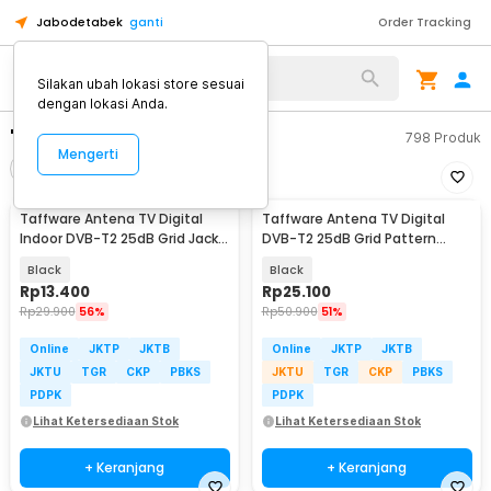
Jabodetabek
ganti
Order Tracking
Silakan ubah lokasi store sesuai
dengan lokasi Anda.
"antena tv digital"
798
Produk
Mengerti
Filter
Urutkan
Taffware Antena TV Digital
Taffware Antena TV Digital
Indoor DVB-T2 25dB Grid Jack
DVB-T2 25dB Grid Pattern
Male Plug - TFL-D139
Signal Booster - TFL-D139
Black
Black
Rp
13.400
Rp
25.100
Rp
29.900
56%
Rp
50.900
51%
Online
JKTP
JKTB
Online
JKTP
JKTB
JKTU
TGR
CKP
PBKS
JKTU
TGR
CKP
PBKS
PDPK
PDPK
Lihat Ketersediaan Stok
Lihat Ketersediaan Stok
+ Keranjang
+ Keranjang