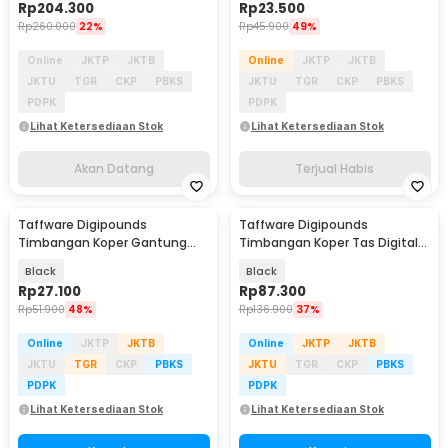
Rp
204.300
Rp
23.500
Rp
260.000
22%
Rp
45.900
49%
Online
JKTP
JKTB
Online
JKTP
JKTB
JKTU
TGR
CKP
PBKS
JKTU
TGR
CKP
PBKS
PDPK
PDPK
Lihat Ketersediaan Stok
Lihat Ketersediaan Stok
Akan Datang
Terjual Habis
Taffware Digipounds
Taffware Digipounds
Timbangan Koper Gantung
Timbangan Koper Tas Digital
Digital 40kg 0.005-0.1kg -
Scale 75kg 0.01kg - WH-A27
Black
Black
OCS-3
Rp
27.100
Rp
87.300
Rp
51.900
48%
Rp
136.900
37%
Online
JKTP
JKTB
Online
JKTP
JKTB
JKTU
TGR
CKP
PBKS
JKTU
TGR
CKP
PBKS
PDPK
PDPK
Lihat Ketersediaan Stok
Lihat Ketersediaan Stok