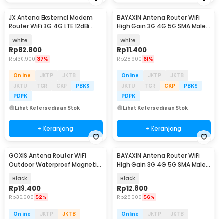
JX Antena Eksternal Modem
BAYAXIN Antena Router WiFi
Router WiFi 3G 4G LTE 12dBi
High Gain 3G 4G 5G SMA Male
Konektor SMA - GJX-698-
40dBi - AZ7795G
White
White
3800-10
Rp
82.800
Rp
11.400
Rp
130.900
37%
Rp
28.900
61%
Online
JKTP
JKTB
Online
JKTP
JKTB
JKTU
TGR
CKP
PBKS
JKTU
TGR
CKP
PBKS
PDPK
PDPK
Lihat Ketersediaan Stok
Lihat Ketersediaan Stok
+ Keranjang
+ Keranjang
GOXIS Antena Router WiFi
BAYAXIN Antena Router WiFi
Outdoor Waterproof Magnetic
High Gain 3G 4G 5G SMA Male
5G SMA Male 15dBi - GS-15
40dBi - AZ7795G
Black
Black
Rp
19.400
Rp
12.800
Rp
39.900
52%
Rp
28.900
56%
Online
JKTP
JKTB
Online
JKTP
JKTB