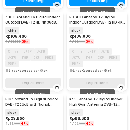
+ Keranjang
+ Keranjang
TERJUAL HABIS
TERJUAL HABIS
ZHCD Antena TV Digital Indoor
ROGBID Antena TV Digital
Outdoor DVB-T2 HD 4K 36dB
Indoor Outdoor DVB-T2 HD 4K
Amplifier - ZH3
36dB Amplifier - RG80
White
Black
Rp
106.400
Rp
105.800
Rp
169.900
38%
Rp
168.900
38%
Online
JKTP
JKTB
Online
JKTP
JKTB
JKTU
TGR
CKP
PBKS
JKTU
TGR
CKP
PBKS
PDPK
PDPK
Lihat Ketersediaan Stok
Lihat Ketersediaan Stok
Terjual Habis
Terjual Habis
TERJUAL HABIS
TERJUAL HABIS
ETRA Antena TV Digital Indoor
KAST Antena TV Digital Indoor
DVB-T2 25dB with Signal
High Gain Antenna DVB-T2
Booster - TY55
25dB - K290
Black
Black
Rp
29.800
Rp
66.600
Rp
55.900
47%
Rp
109.900
40%