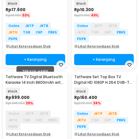
Booster DVB-T2 35dB - TFL-D-
DVB-T2 - TFL-D15
Black
Black
25
Rp
17.600
Rp
10.300
Rp
36.900
53%
Rp
20.000
49%
Online
JKTP
JKTB
Online
JKTP
JKTB
JKTU
TGR
CKP
PBKS
JKTU
TGR
CKP
PBKS
PDPK
PDPK
Lihat Ketersediaan Stok
Lihat Ketersediaan Stok
+ Keranjang
+ Keranjang
TERJUAL HABIS
Taffware TV Digital Bluetooth
Taffware Set Top Box TV
Karaoke 14 Inch 8800mAh with
Digital HD 1080P H.264 DVB-T2
2 Mic - MT14
- DZ
Black
Black
Rp
999.000
Rp
160.400
Rp
1.348.900
26%
Rp
239.900
34%
Online
JKTP
JKTB
Online
JKTP
JKTB
JKTU
TGR
CKP
PBKS
JKTU
TGR
CKP
PBKS
PDPK
PDPK
Lihat Ketersediaan Stok
Lihat Ketersediaan Stok