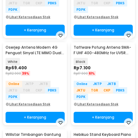
JKTU
TGR
CKP
PBKS
JKTU
TGR
CKP
PBKS
PDPK
PDPK
Lihat Ketersediaan Stok
Lihat Ketersediaan Stok
+ Keranjang
+ Keranjang
Oserjep Antena Modem 4G
Taffware Pofung Antena SMA-
Penguat Sinyal LTE MIMO Dual
F UHF 400-480MHz for UV5R
SMA 700-2600MHz - LF-
UV-82 GT3
White
Black
ANT4G01
Rp
69.400
Rp
7.100
Rp
112.900
39%
Rp
17.900
61%
Online
JKTP
JKTB
Online
JKTP
JKTB
JKTU
TGR
CKP
PBKS
JKTU
TGR
CKP
PBKS
PDPK
PDPK
Lihat Ketersediaan Stok
Lihat Ketersediaan Stok
+ Keranjang
+ Keranjang
Willstar Timbangan Gantung
Hebikuo Stand Keyboard Piano
Akan Datang