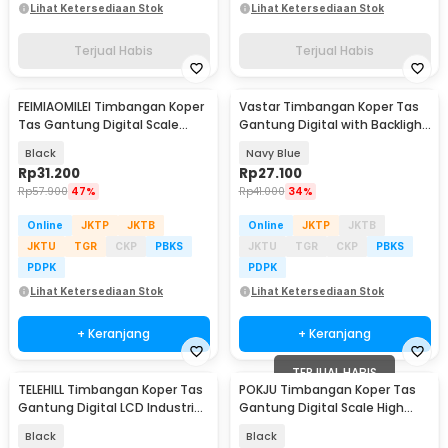
Lihat Ketersediaan Stok
Lihat Ketersediaan Stok
Terjual Habis
Terjual Habis
FEIMIAOMILEI Timbangan Koper
Vastar Timbangan Koper Tas
Tas Gantung Digital Scale
Gantung Digital with Backlight
50kg 10g - FM510
LED 40kg 10g - OCS-3
Black
Navy Blue
Rp
31.200
Rp
27.100
Rp
57.900
47%
Rp
41.000
34%
Online
JKTP
JKTB
Online
JKTP
JKTB
JKTU
TGR
CKP
PBKS
JKTU
TGR
CKP
PBKS
PDPK
PDPK
Lihat Ketersediaan Stok
Lihat Ketersediaan Stok
+ Keranjang
+ Keranjang
TERJUAL HABIS
TELEHILL Timbangan Koper Tas
POKJU Timbangan Koper Tas
Akan Datang
Gantung Digital LCD Industri
Gantung Digital Scale High
300kg 0.05kg - WH-A10
Precision 50kg - WH-A08
Black
Black