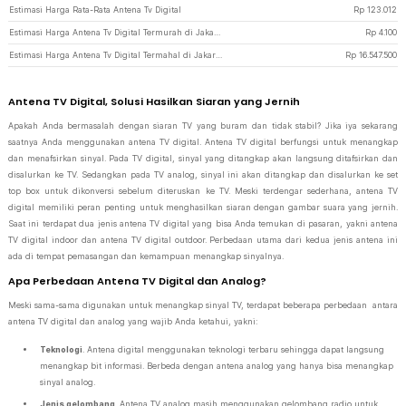
Estimasi Harga Rata-Rata Antena Tv Digital
Rp
123.012
Estimasi Harga Antena Tv Digital Termurah di JakartaNotebook
Rp
4.100
Estimasi Harga Antena Tv Digital Termahal di JakartaNotebook
Rp
16.547.500
Antena TV Digital, Solusi Hasilkan Siaran yang Jernih
Apakah Anda bermasalah dengan siaran TV yang buram dan tidak stabil? Jika iya sekarang
saatnya Anda menggunakan antena TV digital. Antena TV digital berfungsi untuk menangkap
dan menafsirkan sinyal. Pada TV digital, sinyal yang ditangkap akan langsung ditafsirkan dan
disalurkan ke TV. Sedangkan pada TV analog, sinyal ini akan ditangkap dan disalurkan ke set
top box untuk dikonversi sebelum diteruskan ke TV. Meski terdengar sederhana, antena TV
digital memiliki peran penting untuk menghasilkan siaran dengan gambar suara yang jernih.
Saat ini terdapat dua jenis antena TV digital yang bisa Anda temukan di pasaran, yakni antena
TV digital indoor dan antena TV digital outdoor. Perbedaan utama dari kedua jenis antena ini
ada di tempat pemasangan dan kemampuan menangkap sinyalnya.
Apa Perbedaan Antena TV Digital dan Analog?
Meski sama-sama digunakan untuk menangkap sinyal TV, terdapat beberapa perbedaan antara
antena TV digital dan analog yang wajib Anda ketahui, yakni:
Teknologi
. Antena digital menggunakan teknologi terbaru sehingga dapat langsung
menangkap bit informasi. Berbeda dengan antena analog yang hanya bisa menangkap
sinyal analog.
Jenis gelombang
. Antena TV analog masih menggunakan gelombang radio untuk