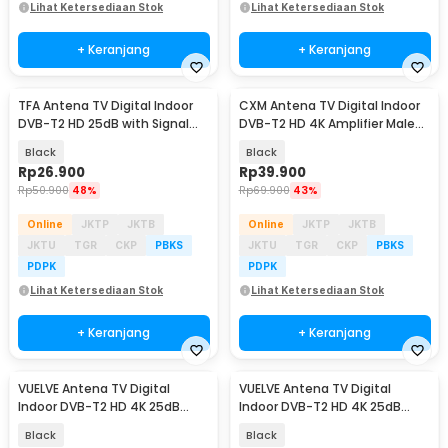
Lihat Ketersediaan Stok
Lihat Ketersediaan Stok
+ Keranjang
+ Keranjang
TFA Antena TV Digital Indoor
CXM Antena TV Digital Indoor
DVB-T2 HD 25dB with Signal
DVB-T2 HD 4K Amplifier Male
Booster - T109
Plug 25dB - C120
Black
Black
Rp
26.900
Rp
39.900
Rp
50.900
48%
Rp
69.900
43%
Online
JKTP
JKTB
Online
JKTP
JKTB
JKTU
TGR
CKP
PBKS
JKTU
TGR
CKP
PBKS
PDPK
PDPK
Lihat Ketersediaan Stok
Lihat Ketersediaan Stok
+ Keranjang
+ Keranjang
VUELVE Antena TV Digital
VUELVE Antena TV Digital
Indoor DVB-T2 HD 4K 25dB
Indoor DVB-T2 HD 4K 25dB
Female Plug - AN-2019
Female Plug - AN-2027
Black
Black