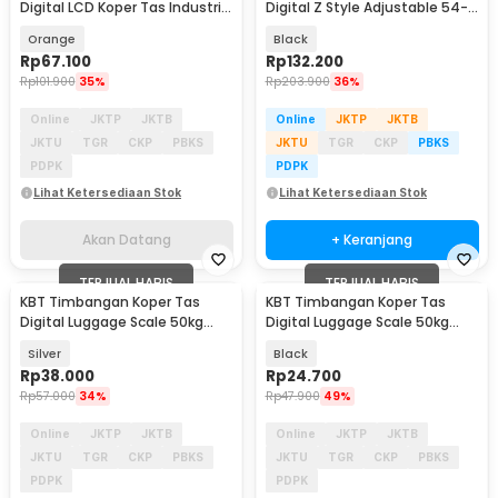
Digital LCD Koper Tas Industri
Digital Z Style Adjustable 54-
200kg 0.05kg - 8088
61 Keys - Q-1B
Orange
Black
Rp
67.100
Rp
132.200
Rp
101.900
35%
Rp
203.900
36%
Online
JKTP
JKTB
Online
JKTP
JKTB
JKTU
TGR
CKP
PBKS
JKTU
TGR
CKP
PBKS
PDPK
PDPK
Lihat Ketersediaan Stok
Lihat Ketersediaan Stok
Akan Datang
+ Keranjang
TERJUAL HABIS
TERJUAL HABIS
KBT Timbangan Koper Tas
KBT Timbangan Koper Tas
Digital Luggage Scale 50kg
Digital Luggage Scale 50kg
0.005-0.10kg - QCS-16
0.01kg - QCS-13
Silver
Black
Rp
38.000
Rp
24.700
Rp
57.000
34%
Rp
47.900
49%
Online
JKTP
JKTB
Online
JKTP
JKTB
JKTU
TGR
CKP
PBKS
JKTU
TGR
CKP
PBKS
PDPK
PDPK