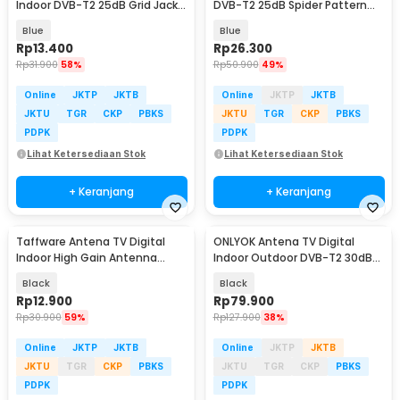
Indoor DVB-T2 25dB Grid Jack
DVB-T2 25dB Spider Pattern
Male Plug - TFL-D139
Signal Booster - TFL-D139
Blue
Blue
Rp
13.400
Rp
26.300
Rp
31.900
58%
Rp
50.900
49%
Online
JKTP
JKTB
Online
JKTP
JKTB
JKTU
TGR
CKP
PBKS
JKTU
TGR
CKP
PBKS
PDPK
PDPK
Lihat Ketersediaan Stok
Lihat Ketersediaan Stok
+ Keranjang
+ Keranjang
Taffware Antena TV Digital
ONLYOK Antena TV Digital
Indoor High Gain Antenna
Indoor Outdoor DVB-T2 30dB
DVB-T2 25dB - N0012
Female Plug - LK860
Black
Black
Rp
12.900
Rp
79.900
Rp
30.900
59%
Rp
127.900
38%
Online
JKTP
JKTB
Online
JKTP
JKTB
JKTU
TGR
CKP
PBKS
JKTU
TGR
CKP
PBKS
PDPK
PDPK