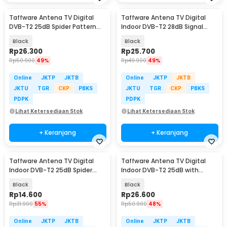
Taffware Antena TV Digital
Taffware Antena TV Digital
DVB-T2 25dB Spider Pattern
Indoor DVB-T2 28dB Signal
Signal Booster - TFL-D139
Booster Amplifer - N0012
Black
Black
Rp
26.300
Rp
25.700
Rp
50.900
49%
Rp
49.900
49%
Online
JKTP
JKTB
Online
JKTP
JKTB
JKTU
TGR
CKP
PBKS
JKTU
TGR
CKP
PBKS
PDPK
PDPK
Lihat Ketersediaan Stok
Lihat Ketersediaan Stok
+ Keranjang
+ Keranjang
Taffware Antena TV Digital
Taffware Antena TV Digital
Indoor DVB-T2 25dB Spider
Indoor DVB-T2 25dB with
Jack Male Plug - TFL-D139
Signal Booster - TFL-D140
Black
Black
Rp
14.600
Rp
26.600
Rp
31.900
55%
Rp
50.900
48%
Online
JKTP
JKTB
Online
JKTP
JKTB