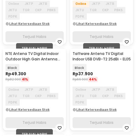
Online
JKTP
JKTB
Online
JKTP
JKTB
JKTU
TGR
CKP
PBKS
JKTU
TGR
CKP
PBKS
PDPK
PDPK
Lihat Ketersediaan Stok
Lihat Ketersediaan Stok
Terjual Habis
Terjual Habis
TERJUAL HABIS
TERJUAL HABIS
NTE Antena TV Digital Indoor
Taffware Antena TV Digital
Outdoor High Gain Antenna
Indoor USB DVB-T2 25dBi - EL05
DVB-T2 36dB - N221
Black
Black
Rp
49.300
Rp
37.900
Rp
82.900
41%
Rp
66.900
44%
Online
JKTP
JKTB
Online
JKTP
JKTB
JKTU
TGR
CKP
PBKS
JKTU
TGR
CKP
PBKS
PDPK
PDPK
Lihat Ketersediaan Stok
Lihat Ketersediaan Stok
Terjual Habis
Terjual Habis
TERJUAL HABIS