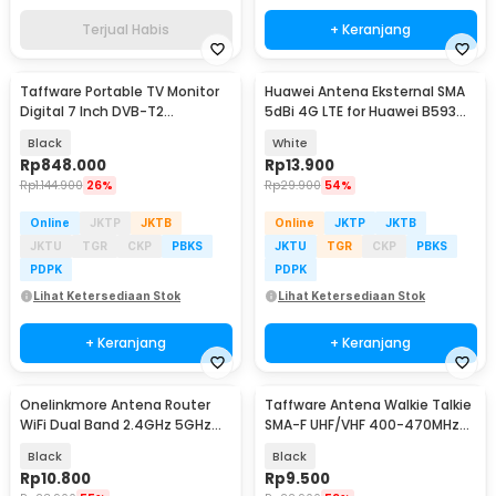
Terjual Habis
+ Keranjang
Taffware Portable TV Monitor
Huawei Antena Eksternal SMA
Digital 7 Inch DVB-T2
5dBi 4G LTE for Huawei B593
Rechargeable - D7
B880 B310 B890
Black
White
Rp
848.000
Rp
13.900
Rp
1.144.900
26%
Rp
29.900
54%
Online
JKTP
JKTB
Online
JKTP
JKTB
JKTU
TGR
CKP
PBKS
JKTU
TGR
CKP
PBKS
PDPK
PDPK
Lihat Ketersediaan Stok
Lihat Ketersediaan Stok
+ Keranjang
+ Keranjang
Onelinkmore Antena Router
Taffware Antena Walkie Talkie
WiFi Dual Band 2.4GHz 5GHz
SMA-F UHF/VHF 400-470MHz
10dBi RP-SMA Male
for UV-5R UV-82
Black
Black
Rp
10.800
Rp
9.500