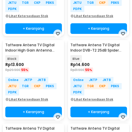
JKTU
TGR
CKP
PBKS
JKTU
TGR
CKP
PBKS
PDPK
PDPK
Lihat Ketersediaan Stok
Lihat Ketersediaan Stok
+ Keranjang
+ Keranjang
Taffware Antena TV Digital
Taffware Antena TV Digital
Indoor High Gain Antenna
Indoor DVB-T2 25dB Spider
DVB-T2 25dB - TFL-D140
Jack Male Plug - TFL-D139
Black
Blue
Rp
13.600
Rp
14.600
Rp
29.900
55%
Rp
31.900
55%
Online
JKTP
JKTB
Online
JKTP
JKTB
JKTU
TGR
CKP
PBKS
JKTU
TGR
CKP
PBKS
PDPK
PDPK
Lihat Ketersediaan Stok
Lihat Ketersediaan Stok
+ Keranjang
+ Keranjang
Taffware Antena TV Digital
Taffware Antena TV Digital