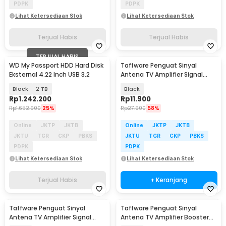
PDPK
PDPK
Lihat Ketersediaan Stok
Lihat Ketersediaan Stok
Terjual Habis
Terjual Habis
TERJUAL HABIS
WD My Passport HDD Hard Disk
Taffware Penguat Sinyal
Eksternal 4.22 Inch USB 3.2
Antena TV Amplifier Signal
Booster DVB-T2 - TFL-D15
Black
2 TB
Black
Rp
1.242.200
Rp
11.900
Rp
1.652.900
25%
Rp
27.900
58%
Online
JKTP
JKTB
Online
JKTP
JKTB
JKTU
TGR
CKP
PBKS
JKTU
TGR
CKP
PBKS
PDPK
PDPK
Lihat Ketersediaan Stok
Lihat Ketersediaan Stok
Terjual Habis
+ Keranjang
Taffware Penguat Sinyal
Taffware Penguat Sinyal
Antena TV Amplifier Signal
Antena TV Amplifier Booster