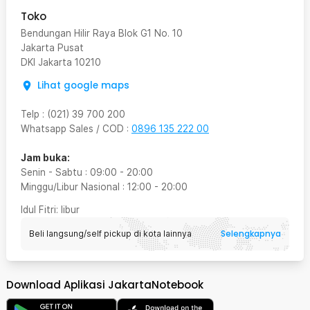
Toko
Bendungan Hilir Raya Blok G1 No. 10
Jakarta Pusat
DKI Jakarta
10210
Lihat google maps
Telp
:
(021) 39 700 200
Whatsapp Sales / COD
:
0896 135 222 00
Jam buka:
Senin - Sabtu
:
09:00
-
20:00
Minggu/Libur Nasional
:
12:00
-
20:00
Idul Fitri
: libur
Selengkapnya
Beli langsung/self pickup di kota lainnya
Download Aplikasi JakartaNotebook