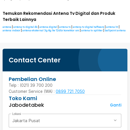
Temukan Rekomendasi Antena Tv Digital dan Produk
Terbaik Lainnya
antena
|
antena tv digital 4k
|
antena digital
|
antena tv
|
antena tv digital taffware
|
antena ht
|
antena indoor
|
antena eksternal 3g 4g lte 12dbi konektor sm
|
antena tv splitter
|
ballpoint antena
Contact Center
Pembelian Online
Telp : (021) 39 700 200
Customer Service (WA) :
0899 721 7050
Toko Kami
Jabodetabek
Ganti
Lokasi
Jakarta Pusat