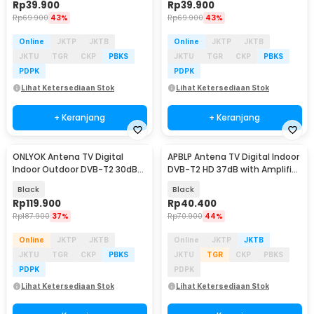
Rp
39.900
Rp
39.900
Rp
69.900
43%
Rp
69.900
43%
Online
JKTP
JKTB
Online
JKTP
JKTB
JKTU
TGR
CKP
PBKS
JKTU
TGR
CKP
PBKS
PDPK
PDPK
Lihat Ketersediaan Stok
Lihat Ketersediaan Stok
+ Keranjang
+ Keranjang
ONLYOK Antena TV Digital
APBLP Antena TV Digital Indoor
Indoor Outdoor DVB-T2 30dB
DVB-T2 HD 37dB with Amplifier
Female Plug - LK86
- AP-36
Black
Black
Rp
119.900
Rp
40.400
Rp
187.900
37%
Rp
70.900
44%
Online
JKTP
JKTB
Online
JKTP
JKTB
JKTU
TGR
CKP
PBKS
JKTU
TGR
CKP
PBKS
PDPK
PDPK
Lihat Ketersediaan Stok
Lihat Ketersediaan Stok