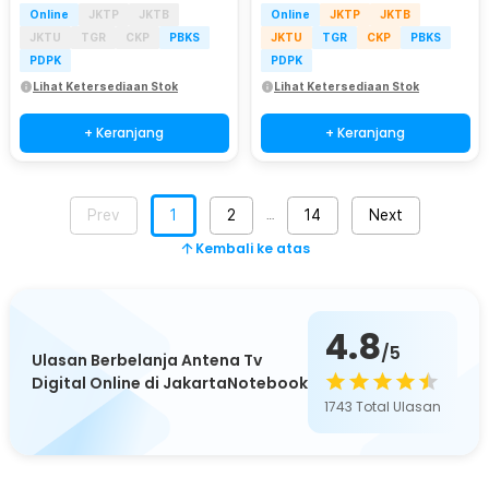
Online
JKTP
JKTB
Online
JKTP
JKTB
JKTU
TGR
CKP
PBKS
JKTU
TGR
CKP
PBKS
PDPK
PDPK
Lihat Ketersediaan Stok
Lihat Ketersediaan Stok
+ Keranjang
+ Keranjang
Prev
1
2
14
Next
…
Kembali ke atas
4.8
/5
Ulasan Berbelanja Antena Tv
Digital Online di JakartaNotebook
1743
Total Ulasan