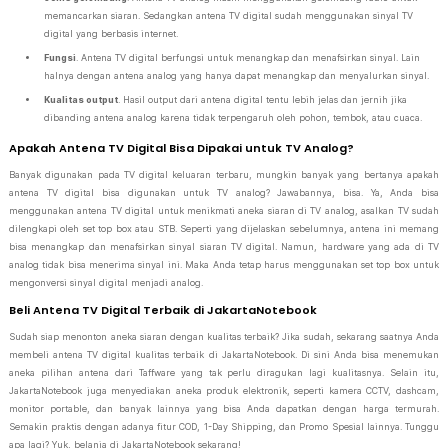
memancarkan siaran. Sedangkan antena TV digital sudah menggunakan sinyal TV
digital yang berbasis internet.
Fungsi
. Antena TV digital berfungsi untuk menangkap dan menafsirkan sinyal. Lain
halnya dengan antena analog yang hanya dapat menangkap dan menyalurkan sinyal.
Kualitas output
. Hasil output dari antena digital tentu lebih jelas dan jernih jika
dibanding antena analog karena tidak terpengaruh oleh pohon, tembok, atau cuaca.
Apakah Antena TV Digital Bisa Dipakai untuk TV Analog?
Banyak digunakan pada TV digital keluaran terbaru, mungkin banyak yang bertanya apakah
antena TV digital bisa digunakan untuk TV analog? Jawabannya, bisa. Ya, Anda bisa
menggunakan antena TV digital untuk menikmati aneka siaran di TV analog, asalkan TV sudah
dilengkapi oleh set top box atau STB. Seperti yang dijelaskan sebelumnya, antena ini memang
bisa menangkap dan menafsirkan sinyal siaran TV digital. Namun, hardware yang ada di TV
analog tidak bisa menerima sinyal ini. Maka Anda tetap harus menggunakan set top box untuk
mengonversi sinyal digital menjadi analog.
Beli Antena TV Digital Terbaik di JakartaNotebook
Sudah siap menonton aneka siaran dengan kualitas terbaik? Jika sudah, sekarang saatnya Anda
membeli antena TV digital kualitas terbaik di JakartaNotebook. Di sini Anda bisa menemukan
aneka pilihan antena dari Taffware yang tak perlu diragukan lagi kualitasnya. Selain itu,
JakartaNotebook juga menyediakan aneka produk elektronik, seperti kamera CCTV, dashcam,
monitor portable, dan banyak lainnya yang bisa Anda dapatkan dengan harga termurah.
Semakin praktis dengan adanya fitur COD, 1-Day Shipping, dan Promo Spesial lainnya. Tunggu
apa lagi? Yuk, belanja di JakartaNotebook sekarang!