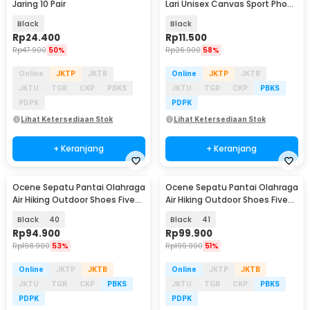
Jaring 10 Pair
Lari Unisex Canvas Sport Phone
Bag Running - KW206
Black
Black
Rp
24.400
Rp
11.500
Rp
47.900
50%
Rp
26.900
58%
Online
JKTP
JKTB
Online
JKTP
JKTB
JKTU
TGR
CKP
PBKS
JKTU
TGR
CKP
PBKS
PDPK
PDPK
Lihat Ketersediaan Stok
Lihat Ketersediaan Stok
+ Keranjang
+ Keranjang
Ocene Sepatu Pantai Olahraga
Ocene Sepatu Pantai Olahraga
Air Hiking Outdoor Shoes Five
Air Hiking Outdoor Shoes Five
Finger - A03
Finger - A03
Black
40
Black
41
Rp
94.900
Rp
99.900
Rp
198.900
53%
Rp
199.900
51%
Online
JKTP
JKTB
Online
JKTP
JKTB
JKTU
TGR
CKP
PBKS
JKTU
TGR
CKP
PBKS
PDPK
PDPK