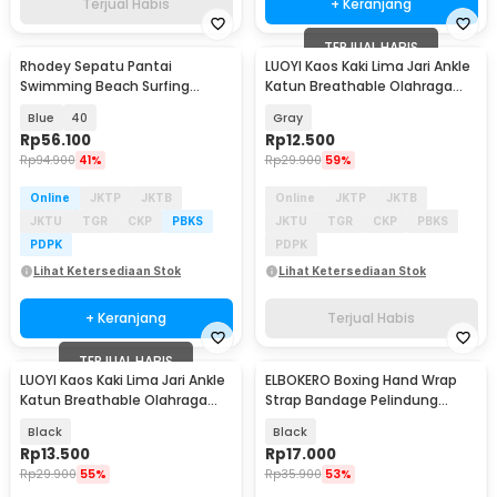
Terjual Habis
+ Keranjang
TERJUAL HABIS
Rhodey Sepatu Pantai
LUOYI Kaos Kaki Lima Jari Ankle
Swimming Beach Surfing
Katun Breathable Olahraga
Shoes Olahraga Air - 6689
Size 40-45 - T73001
Blue
40
Gray
Rp
56.100
Rp
12.500
Rp
94.900
41%
Rp
29.900
59%
Online
JKTP
JKTB
Online
JKTP
JKTB
JKTU
TGR
CKP
PBKS
JKTU
TGR
CKP
PBKS
PDPK
PDPK
Lihat Ketersediaan Stok
Lihat Ketersediaan Stok
+ Keranjang
Terjual Habis
TERJUAL HABIS
LUOYI Kaos Kaki Lima Jari Ankle
ELBOKERO Boxing Hand Wrap
Katun Breathable Olahraga
Strap Bandage Pelindung
Size 40-45 - T73001
Tangan Tinju 3M - EL07
Black
Black
Rp
13.500
Rp
17.000
Rp
29.900
55%
Rp
35.900
53%