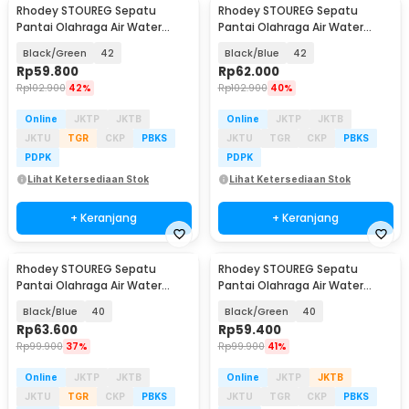
Rhodey STOUREG Sepatu
Rhodey STOUREG Sepatu
Pantai Olahraga Air Water
Pantai Olahraga Air Water
Sports Barefoot Shoes - 6688
Sports Barefoot Shoes - 6688
Black/Green
42
Black/Blue
42
Rp
59.800
Rp
62.000
Rp
102.900
42%
Rp
102.900
40%
Online
JKTP
JKTB
Online
JKTP
JKTB
JKTU
TGR
CKP
PBKS
JKTU
TGR
CKP
PBKS
PDPK
PDPK
Lihat Ketersediaan Stok
Lihat Ketersediaan Stok
+ Keranjang
+ Keranjang
Rhodey STOUREG Sepatu
Rhodey STOUREG Sepatu
Pantai Olahraga Air Water
Pantai Olahraga Air Water
Sports Barefoot Shoes - 6688
Sports Barefoot Shoes - 6688
Black/Blue
40
Black/Green
40
Rp
63.600
Rp
59.400
Rp
99.900
37%
Rp
99.900
41%
Online
JKTP
JKTB
Online
JKTP
JKTB
JKTU
TGR
CKP
PBKS
JKTU
TGR
CKP
PBKS