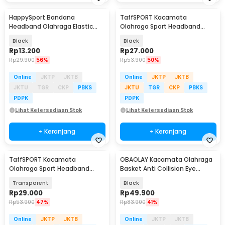
HappySport Bandana
TaffSPORT Kacamata
Headband Olahraga Elastic
Olahraga Sport Headband
Sport Hairbands Yoga - A83
Frame Glasses - 9833
Black
Black
Rp
13.200
Rp
27.000
Rp
29.900
56%
Rp
53.900
50%
Online
JKTP
JKTB
Online
JKTP
JKTB
JKTU
TGR
CKP
PBKS
JKTU
TGR
CKP
PBKS
PDPK
PDPK
Lihat Ketersediaan Stok
Lihat Ketersediaan Stok
+ Keranjang
+ Keranjang
TaffSPORT Kacamata
OBAOLAY Kacamata Olahraga
Olahraga Sport Headband
Basket Anti Collision Eye
Frame Glasses - 9833
Protector - L009
Transparent
Black
Rp
29.000
Rp
49.900
Rp
53.900
47%
Rp
83.900
41%
Online
JKTP
JKTB
Online
JKTP
JKTB