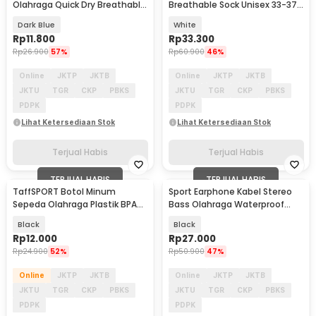
Olahraga Quick Dry Breathable
Breathable Sock Unisex 33-37 3
Sock Pria 39-45 - WZ173
Pasang - UP6-014
Dark Blue
White
Rp
11.800
Rp
33.300
Rp
26.900
57%
Rp
60.900
46%
Online
JKTP
JKTB
Online
JKTP
JKTB
JKTU
TGR
CKP
PBKS
JKTU
TGR
CKP
PBKS
PDPK
PDPK
Lihat Ketersediaan Stok
Lihat Ketersediaan Stok
Terjual Habis
Terjual Habis
TERJUAL HABIS
TERJUAL HABIS
TaffSPORT Botol Minum
Sport Earphone Kabel Stereo
Sepeda Olahraga Plastik BPA
Bass Olahraga Waterproof
Free 730ml - 30A11
3.5mm with Mic - X6
Black
Black
Rp
12.000
Rp
27.000
Rp
24.900
52%
Rp
50.900
47%
Online
JKTP
JKTB
Online
JKTP
JKTB
JKTU
TGR
CKP
PBKS
JKTU
TGR
CKP
PBKS
PDPK
PDPK