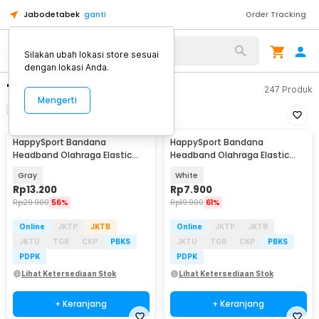
Jabodetabek
ganti
Order Tracking
Silakan ubah lokasi store sesuai
dengan lokasi Anda.
"bandana olahraga"
247
Produk
Mengerti
Filter
Urutkan
HappySport Bandana
HappySport Bandana
Headband Olahraga Elastic
Headband Olahraga Elastic
Sport Hairbands Yoga - A83
Sport Hairbands Yoga - A83
Gray
White
Rp
13.200
Rp
7.900
Rp
29.900
56%
Rp
19.900
61%
Online
JKTP
JKTB
Online
JKTP
JKTB
JKTU
TGR
CKP
PBKS
JKTU
TGR
CKP
PBKS
PDPK
PDPK
Lihat Ketersediaan Stok
Lihat Ketersediaan Stok
+ Keranjang
+ Keranjang