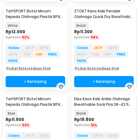
TaffSPORT Botol Minum
ZTOET Kaos Kaki Pendek
Sepeda Olahraga Plastik BPA
Olahraga Quick Dry Breathable
Free 730ml - 30A11
Sock Pria 39-45 - WZ173
White
Black
Rp
12.000
Rp
11.300
Rp
24.900
52%
Rp
26.900
58%
Online
JKTP
JKTB
Online
JKTP
JKTB
JKTU
TGR
CKP
PBKS
JKTU
TGR
CKP
PBKS
PDPK
PDPK
Lihat Ketersediaan Stok
Lihat Ketersediaan Stok
+ Keranjang
+ Keranjang
TaffSPORT Botol Minum
Eles Kaos Kaki Ankle Olahraga
Sepeda Olahraga Plastik BPA
Breathable Sock Pria 38-42 5
Free 730ml - 30A11
Pasang - E232
Blue
Black
Rp
11.900
Rp
19.800
Rp
24.900
53%
Rp
39.900
51%
Online
JKTP
JKTB
Online
JKTP
JKTB