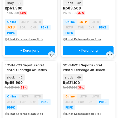
Sports Barefoot Shoes - 6688
Shoes - 6688
Gray
39
Black
42
Rp
63.900
Rp
89.500
Rp
105.900
40%
Rp
139.900
37%
Online
JKTP
JKTB
Online
JKTP
JKTB
JKTU
TGR
CKP
PBKS
JKTU
TGR
CKP
PBKS
PDPK
PDPK
Lihat Ketersediaan Stok
Lihat Ketersediaan Stok
+ Keranjang
+ Keranjang
SOVIMIVOS Sepatu Karet
SOVIMIVOS Sepatu Karet
Pantai Olahraga Air Beach
Pantai Olahraga Air Beach
Shoes - A021
Shoes - A021
Black
42
Black
40
Rp
99.900
Rp
131.100
Rp
207.900
52%
Rp
201.900
36%
Online
JKTP
JKTB
Online
JKTP
JKTB
JKTU
TGR
CKP
PBKS
JKTU
TGR
CKP
PBKS
PDPK
PDPK
Lihat Ketersediaan Stok
Lihat Ketersediaan Stok