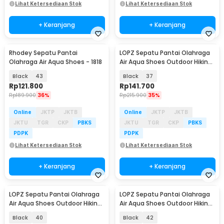
Lihat Ketersediaan Stok
Lihat Ketersediaan Stok
+ Keranjang
+ Keranjang
Rhodey Sepatu Pantai
LOPZ Sepatu Pantai Olahraga
Olahraga Air Aqua Shoes - 1818
Air Aqua Shoes Outdoor Hiking
Breathable - L442
Black
43
Black
37
Rp
121.800
Rp
141.700
Rp
189.900
36%
Rp
215.900
35%
Online
JKTP
JKTB
Online
JKTP
JKTB
JKTU
TGR
CKP
PBKS
JKTU
TGR
CKP
PBKS
PDPK
PDPK
Lihat Ketersediaan Stok
Lihat Ketersediaan Stok
+ Keranjang
+ Keranjang
LOPZ Sepatu Pantai Olahraga
LOPZ Sepatu Pantai Olahraga
Air Aqua Shoes Outdoor Hiking
Air Aqua Shoes Outdoor Hiking
Breathable - L442
Breathable - L442
Black
40
Black
42