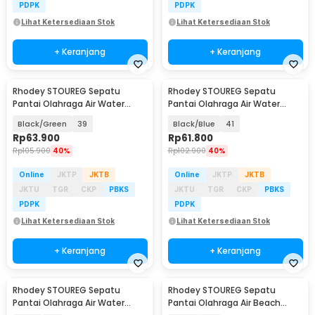
PDPK
PDPK
Lihat Ketersediaan Stok
Lihat Ketersediaan Stok
+ Keranjang
+ Keranjang
Rhodey STOUREG Sepatu
Rhodey STOUREG Sepatu
Pantai Olahraga Air Water
Pantai Olahraga Air Water
Sports Barefoot Shoes - 6688
Sports Barefoot Shoes - 6688
Black/Green
39
Black/Blue
41
Rp
63.900
Rp
61.800
Rp
105.900
40%
Rp
102.900
40%
Online
JKTP
JKTB
Online
JKTP
JKTB
JKTU
TGR
CKP
PBKS
JKTU
TGR
CKP
PBKS
PDPK
PDPK
Lihat Ketersediaan Stok
Lihat Ketersediaan Stok
+ Keranjang
+ Keranjang
Rhodey STOUREG Sepatu
Rhodey STOUREG Sepatu
Pantai Olahraga Air Water
Pantai Olahraga Air Beach