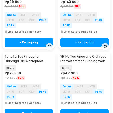
Rp
99.900
Rp
143.500
Rp
215.900
54%
Rp
217.900
35%
Online
JKTP
JKTB
Online
JKTP
JKTB
JKTU
TGR
CKP
PBKS
JKTU
TGR
CKP
PBKS
PDPK
PDPK
Lihat Ketersediaan Stok
Lihat Ketersediaan Stok
+ Keranjang
+ Keranjang
TengTu Tas Pinggang
YIPINU Tas Pinggang Olahraga
Olahraga Lari Watreproof
Lari Waterproof Running Waist
Sports Running Waist Bag -
Bag - 1079
Black
Black
TK3
Rp
23.300
Rp
47.900
Rp
45.900
50%
Rp
81.900
42%
Online
JKTP
JKTB
Online
JKTP
JKTB
JKTU
TGR
CKP
PBKS
JKTU
TGR
CKP
PBKS
PDPK
PDPK
Lihat Ketersediaan Stok
Lihat Ketersediaan Stok