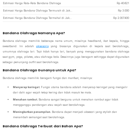
Estimasi Harga Rata-Rata Bandana Olahraga
Rp
40.621
Estimasi Harga Bandana Olahraga Termurah di JakartaNotebook
Rp
3.000
Estimasi Harga Bandana Olahraga Termahal di JakartaNotebook
Rp
2.007.400
Bandana Olahraga Namanya Apa?
Bandana olahraga memiliki beberapa nama umum, misalnya headband, ikat kepala, hingga
sweatband. Ini adalah
aksesoris
yang biasanya digunakan di kepala saat berolahraga,
umumnya olahraga lari. Tapi tidak hanya lari, banyak yang menggunakan bandana olahraga
saat gym, yoga, pilates, atau olahraga bola. Desainnya juga beragam sehingga dapat digunakan
sebagai penunjang outfit saat berolahraga.
Bandana Olahraga Gunanya untuk Apa?
Bandana olahraga memiliki beragam fungsi dan manfaat, misalnya:
Menyerap keringat.
Fungsi utama bandana adalah menyerap keringat yang mengalir
dari dahi agar wajah tetap kering dan tidak masuk ke mata.
Menahan rambut.
Bandana sangat berguna untuk menahan rambut agar tidak
mengganggu pandangan atau wajah saat berolahraga.
Meningkatkan penampilan.
Bandana dapat menjadi aksesori yang stylish dan
menambah semangat saat berolahraga.
Bandana Olahraga Terbuat dari Bahan Apa?