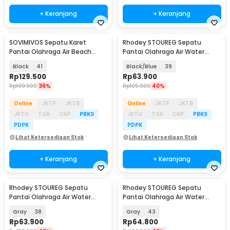
+ Keranjang
+ Keranjang
SOVIMIVOS Sepatu Karet
Rhodey STOUREG Sepatu
Pantai Olahraga Air Beach
Pantai Olahraga Air Water
Shoes - A021
Sports Barefoot Shoes - 6688
Black
41
Black/Blue
39
Rp
129.500
Rp
63.900
Rp
199.900
36%
Rp
105.900
40%
Online
JKTP
JKTB
Online
JKTP
JKTB
JKTU
TGR
CKP
PBKS
JKTU
TGR
CKP
PBKS
PDPK
PDPK
Lihat Ketersediaan Stok
Lihat Ketersediaan Stok
+ Keranjang
+ Keranjang
Rhodey STOUREG Sepatu
Rhodey STOUREG Sepatu
Pantai Olahraga Air Water
Pantai Olahraga Air Water
Sports Barefoot Shoes - 6688
Sports Barefoot Shoes - 6688
Gray
38
Gray
43
Rp
63.900
Rp
64.800