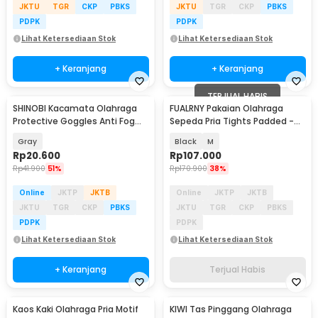
JKTU
TGR
CKP
PBKS
JKTU
TGR
CKP
PBKS
PDPK
PDPK
Lihat Ketersediaan Stok
Lihat Ketersediaan Stok
+ Keranjang
+ Keranjang
TERJUAL HABIS
SHINOBI Kacamata Olahraga
FUALRNY Pakaian Olahraga
Protective Goggles Anti Fog
Sepeda Pria Tights Padded -
Ultraviolet - SS88
SRDK-01
Gray
Black
M
Rp
20.600
Rp
107.000
Rp
41.900
51%
Rp
170.900
38%
Online
JKTP
JKTB
Online
JKTP
JKTB
JKTU
TGR
CKP
PBKS
JKTU
TGR
CKP
PBKS
PDPK
PDPK
Lihat Ketersediaan Stok
Lihat Ketersediaan Stok
+ Keranjang
Terjual Habis
Kaos Kaki Olahraga Pria Motif
KIWI Tas Pinggang Olahraga