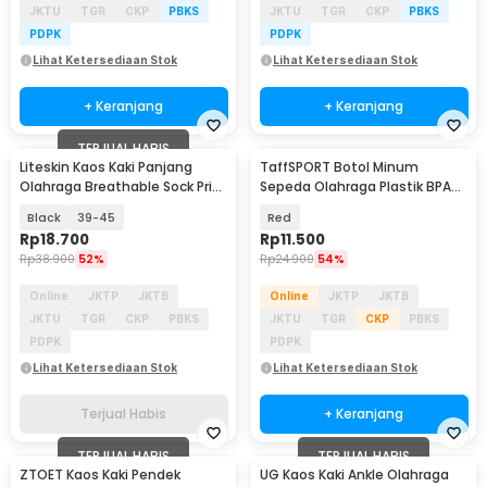
JKTU
TGR
CKP
PBKS
JKTU
TGR
CKP
PBKS
PDPK
PDPK
Lihat Ketersediaan Stok
Lihat Ketersediaan Stok
+ Keranjang
+ Keranjang
TERJUAL HABIS
Liteskin Kaos Kaki Panjang
TaffSPORT Botol Minum
Olahraga Breathable Sock Pria
Sepeda Olahraga Plastik BPA
- CO1
Free 730ml - 30A11
Black
39-45
Red
Rp
18.700
Rp
11.500
Rp
38.900
52%
Rp
24.900
54%
Online
JKTP
JKTB
Online
JKTP
JKTB
JKTU
TGR
CKP
PBKS
JKTU
TGR
CKP
PBKS
PDPK
PDPK
Lihat Ketersediaan Stok
Lihat Ketersediaan Stok
Terjual Habis
+ Keranjang
TERJUAL HABIS
TERJUAL HABIS
ZTOET Kaos Kaki Pendek
UG Kaos Kaki Ankle Olahraga