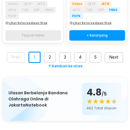
Online
JKTP
JKTB
Online
JKTP
JKTB
JKTU
TGR
CKP
PBKS
JKTU
TGR
CKP
PBKS
PDPK
PDPK
Lihat Ketersediaan Stok
Lihat Ketersediaan Stok
Terjual Habis
+ Keranjang
Prev
1
2
3
4
5
Next
Kembali ke atas
4.8
Ulasan Berbelanja Bandana
/5
Olahraga Online di
JakartaNotebook
462
Total Ulasan