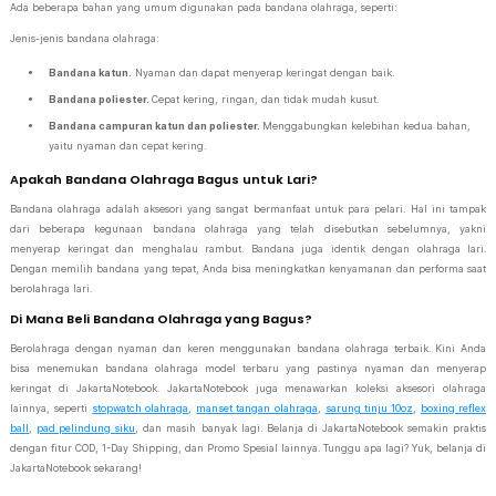
Ada beberapa bahan yang umum digunakan pada bandana olahraga, seperti:
Jenis-jenis bandana olahraga:
Bandana katun.
Nyaman dan dapat menyerap keringat dengan baik.
Bandana poliester.
Cepat kering, ringan, dan tidak mudah kusut.
Bandana campuran katun dan poliester.
Menggabungkan kelebihan kedua bahan,
yaitu nyaman dan cepat kering.
Apakah Bandana Olahraga Bagus untuk Lari?
Bandana olahraga adalah aksesori yang sangat bermanfaat untuk para pelari. Hal ini tampak
dari beberapa kegunaan bandana olahraga yang telah disebutkan sebelumnya, yakni
menyerap keringat dan menghalau rambut. Bandana juga identik dengan olahraga lari.
Dengan memilih bandana yang tepat, Anda bisa meningkatkan kenyamanan dan performa saat
berolahraga lari.
Di Mana Beli Bandana Olahraga yang Bagus?
Berolahraga dengan nyaman dan keren menggunakan bandana olahraga terbaik. Kini Anda
bisa menemukan bandana olahraga model terbaru yang pastinya nyaman dan menyerap
keringat di JakartaNotebook. JakartaNotebook juga menawarkan koleksi aksesori olahraga
lainnya, seperti
stopwatch olahraga
,
manset tangan olahraga
,
sarung tinju 10oz
,
boxing reflex
ball
,
pad pelindung siku
, dan masih banyak lagi. Belanja di JakartaNotebook semakin praktis
dengan fitur COD, 1-Day Shipping, dan Promo Spesial lainnya. Tunggu apa lagi? Yuk, belanja di
JakartaNotebook sekarang!