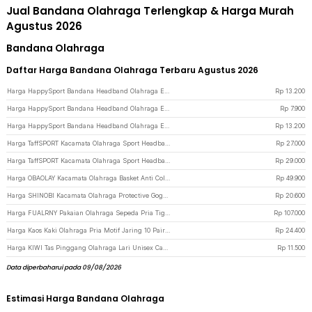
Jual Bandana Olahraga Terlengkap & Harga Murah
Agustus 2026
Bandana Olahraga
Daftar Harga Bandana Olahraga Terbaru Agustus 2026
Harga HappySport Bandana Headband Olahraga Elastic Sport Hairbands Yoga - A83 - Gray
Rp
13.200
Harga HappySport Bandana Headband Olahraga Elastic Sport Hairbands Yoga - A83 - White
Rp
7.900
Harga HappySport Bandana Headband Olahraga Elastic Sport Hairbands Yoga - A83 - Black
Rp
13.200
Harga TaffSPORT Kacamata Olahraga Sport Headband Frame Glasses - 9833 - Black
Rp
27.000
Harga TaffSPORT Kacamata Olahraga Sport Headband Frame Glasses - 9833 - Transparent
Rp
29.000
Harga OBAOLAY Kacamata Olahraga Basket Anti Collision Eye Protector - L009 - Black
Rp
49.900
Harga SHINOBI Kacamata Olahraga Protective Goggles Anti Fog Ultraviolet - SS88 - Gray
Rp
20.600
Harga FUALRNY Pakaian Olahraga Sepeda Pria Tights Padded M - SRDK-01 - Black
Rp
107.000
Harga Kaos Kaki Olahraga Pria Motif Jaring 10 Pair - Black
Rp
24.400
Harga KIWI Tas Pinggang Olahraga Lari Unisex Canvas Sport Phone Bag Running - KW206 - Black
Rp
11.500
Data diperbaharui pada 09/08/2026
Estimasi Harga Bandana Olahraga