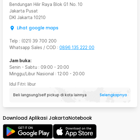
Bendungan Hilir Raya Blok G1 No. 10
Jakarta Pusat
DKI Jakarta
10210
Lihat google maps
Telp
:
(021) 39 700 200
Whatsapp Sales / COD
:
0896 135 222 00
Jam buka:
Senin - Sabtu
:
09:00
-
20:00
Minggu/Libur Nasional
:
12:00
-
20:00
Idul Fitri
: libur
Selengkapnya
Beli langsung/self pickup di kota lainnya
Download Aplikasi JakartaNotebook