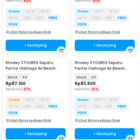
Rp
105.900
40%
Rp
106.900
40%
Online
JKTP
JKTB
Online
JKTP
JKTB
JKTU
TGR
CKP
PBKS
JKTU
TGR
CKP
PBKS
PDPK
PDPK
Lihat Ketersediaan Stok
Lihat Ketersediaan Stok
+ Keranjang
+ Keranjang
Rhodey STOUREG Sepatu
Rhodey STOUREG Sepatu
Pantai Olahraga Air Beach
Pantai Olahraga Air Beach
Shoes - 6688
Shoes - 6688
Black
44
Black
43
Rp
87.100
Rp
83.600
Rp
136.900
37%
Rp
131.900
37%
Online
JKTP
JKTB
Online
JKTP
JKTB
JKTU
TGR
CKP
PBKS
JKTU
TGR
CKP
PBKS
PDPK
PDPK
Lihat Ketersediaan Stok
Lihat Ketersediaan Stok
+ Keranjang
+ Keranjang