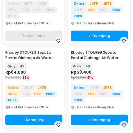
Online
JKTP
JKTB
Online
JKTP
JKTB
JKTU
TGR
CKP
PBKS
JKTU
TGR
CKP
PBKS
PDPK
PDPK
Lihat Ketersediaan Stok
Lihat Ketersediaan Stok
Terjual Habis
+ Keranjang
Rhodey STOUREG Sepatu
Rhodey STOUREG Sepatu
Pantai Olahraga Air Water
Pantai Olahraga Air Water
Sports Barefoot Shoes - 6688
Sports Barefoot Shoes - 6688
Gray
42
Gray
40
Rp
64.000
Rp
59.400
Rp
102.900
38%
Rp
99.900
41%
Online
JKTP
JKTB
Online
JKTP
JKTB
JKTU
TGR
CKP
PBKS
JKTU
TGR
CKP
PBKS
PDPK
PDPK
Lihat Ketersediaan Stok
Lihat Ketersediaan Stok
+ Keranjang
+ Keranjang