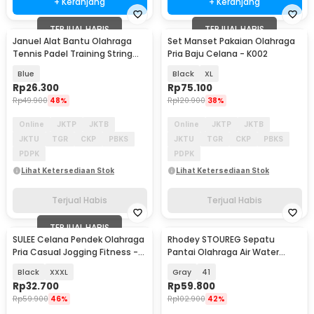
+ Keranjang
+ Keranjang
TERJUAL HABIS
TERJUAL HABIS
Januel Alat Bantu Olahraga
Set Manset Pakaian Olahraga
Tennis Padel Training String
Pria Baju Celana - K002
Rebound Ball - Jn53
Blue
Black
XL
Rp
26.300
Rp
75.100
Rp
49.900
48%
Rp
120.900
38%
Online
JKTP
JKTB
Online
JKTP
JKTB
JKTU
TGR
CKP
PBKS
JKTU
TGR
CKP
PBKS
PDPK
PDPK
Lihat Ketersediaan Stok
Lihat Ketersediaan Stok
Terjual Habis
Terjual Habis
TERJUAL HABIS
SULEE Celana Pendek Olahraga
Rhodey STOUREG Sepatu
Pria Casual Jogging Fitness -
Pantai Olahraga Air Water
SE01
Sports Barefoot Shoes - 6688
Black
XXXL
Gray
41
Rp
32.700
Rp
59.800
Rp
59.900
46%
Rp
102.900
42%