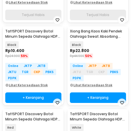
Lihat Ketersediaan Stok
Lihat Ketersediaan Stok
Terjual Habis
Terjual Habis
TaffSPORT Discovery Botol
Xiong Bang Kaos Kaki Pendek
Minum Sepeda Olahraga HDPE
Olahraga Sweat Absorbing
Dust Cover 650ml - 3026
Sock Pria 39-42 - T7302
Black
Black
Rp
10.400
Rp
22.800
Rp
24.900
59%
Rp
44.900
50%
Online
JKTP
JKTB
Online
JKTP
JKTB
JKTU
TGR
CKP
PBKS
JKTU
TGR
CKP
PBKS
PDPK
PDPK
Lihat Ketersediaan Stok
Lihat Ketersediaan Stok
+ Keranjang
+ Keranjang
TaffSPORT Discovery Botol
TaffSPORT Discovery Botol
Minum Sepeda Olahraga HDPE
Minum Sepeda Olahraga HDPE
Dust Cover 650ml - 3026
Dust Cover 650ml - 3026
Red
White