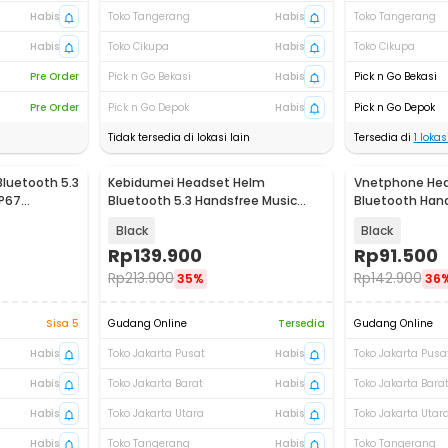
Habis
Toko Tangerang
Habis
Toko Tangerang
Habis
Toko Cikupa
Habis
Toko Cikupa
Pre Order
Pick n Go Bekasi
Habis
Pick n Go Bekasi
Pre Order
Pick n Go Depok
Habis
Pick n Go Depok
Tidak tersedia di lokasi lain
Tersedia di
1
lokasi
luetooth 5.3
Kebidumei Headset Helm
Vnetphone He
IP67
Bluetooth 5.3 Handsfree Music
Bluetooth Hand
RGB IPX6 1000mAh - Y20
Motor 180mAh 
Black
Black
Rp
139.900
Rp
91.500
Rp
213.900
Rp
142.900
35%
36
Sisa 5
Gudang Online
Tersedia
Gudang Online
Habis
Toko Jakarta Pusat
Habis
Toko Jakarta Pusa
Habis
Toko Jakarta Barat
Habis
Toko Jakarta Bara
Habis
Toko Jakarta Utara
Habis
Toko Jakarta Utar
Habis
Toko Tangerang
Habis
Toko Tangerang