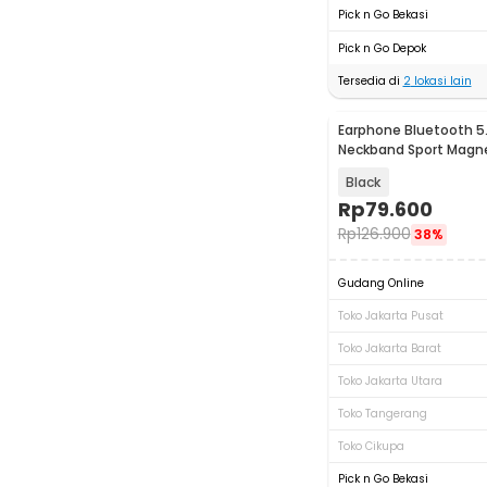
Pick n Go Bekasi
Pick n Go Depok
Tersedia di
2
lokasi lain
Earphone Bluetooth 5.
Neckband Sport Magne
Ergonomic - BT313
Black
Rp
79.600
Rp
126.900
38%
Gudang Online
Toko Jakarta Pusat
Toko Jakarta Barat
Toko Jakarta Utara
Toko Tangerang
Toko Cikupa
Pick n Go Bekasi