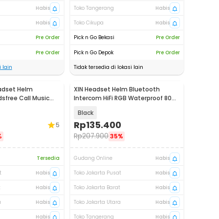
Habis
Toko Tangerang
Habis
Habis
Toko Cikupa
Habis
Pre Order
Pick n Go Bekasi
Pre Order
Pre Order
Pick n Go Depok
Pre Order
 lain
Tidak tersedia di lokasi lain
adset Helm
XIN Headset Helm Bluetooth
Akan Datang
sfree Call Music
Intercom HiFi RGB Waterproof 800
- BT8
mAh - A3
Black
Rp
135.400
5
Rp
207.900
%
35%
Tersedia
Gudang Online
Habis
t
Habis
Toko Jakarta Pusat
Habis
t
Habis
Toko Jakarta Barat
Habis
a
Habis
Toko Jakarta Utara
Habis
Habis
Toko Tangerang
Habis