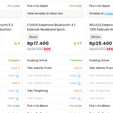
Pre Order
Pick n Go Depok
Pre Order
Pick n Go Depok
Tidak tersedia di lokasi lain
Tersedia di
2
lokas
ooth 5.3
CUGUU Earphone Bluetooth 4.1
WOJOQ Earphon
duction
Earbuds Neckband Sport
TWS Earbuds Hi
Sweatproof - XT11
Reduction - i12
Black
White
Rp
17.400
Rp
25.400
4
4.5
Rp
36.900
Rp
48.900
53%
49
Tersedia
Gudang Online
Tersedia
Gudang Online
Sisa 4
Toko Jakarta Pusat
Sisa 6
Toko Jakarta Pusa
Habis
Toko Jakarta Barat
Habis
Toko Jakarta Bara
Sisa 3
Toko Jakarta Utara
Habis
Toko Jakarta Utar
Habis
Toko Tangerang
Sisa 5
Toko Tangerang
Habis
Toko Cikupa
Habis
Toko Cikupa
Pre Order
Pick n Go Bekasi
Pre Order
Pick n Go Bekasi