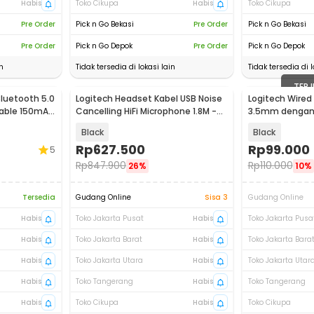
Habis
Toko Cikupa
Habis
Toko Cikupa
Pre Order
Pick n Go Bekasi
Pre Order
Pick n Go Bekasi
Pre Order
Pick n Go Depok
Pre Order
Pick n Go Depok
n
Tidak tersedia di lokasi lain
Tidak tersedia di l
TERJ
luetooth 5.0
Logitech Headset Kabel USB Noise
Logitech Wired
dable 150mAh
Cancelling HiFi Microphone 1.8M -
3.5mm dengan M
H540
H111
Black
Black
Rp
627.500
Rp
99.000
5
Rp
847.900
Rp
110.000
26%
10%
Tersedia
Gudang Online
Sisa 3
Gudang Online
Habis
Toko Jakarta Pusat
Habis
Toko Jakarta Pusa
Habis
Toko Jakarta Barat
Habis
Toko Jakarta Bara
Habis
Toko Jakarta Utara
Habis
Toko Jakarta Utar
Habis
Toko Tangerang
Habis
Toko Tangerang
Habis
Toko Cikupa
Habis
Toko Cikupa