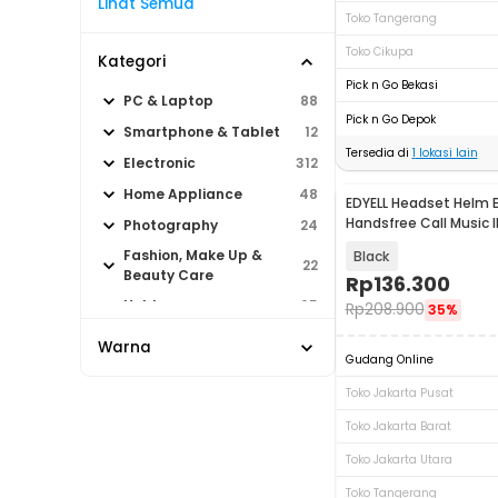
Lihat Semua
Toko Tangerang
Toko Cikupa
Kategori
Pick n Go Bekasi
PC & Laptop
88
Pick n Go Depok
Smartphone & Tablet
12
Tersedia di
1
lokasi lain
Electronic
312
Home Appliance
48
EDYELL Headset Helm B
Handsfree Call Music 
Photography
24
1000mAh - C5
Fashion, Make Up &
Black
22
Beauty Care
Rp
136.300
Hobby
65
Rp
208.900
35%
Sport & Outdoor
24
Warna
Gudang Online
Toko Jakarta Pusat
Toko Jakarta Barat
Toko Jakarta Utara
Toko Tangerang