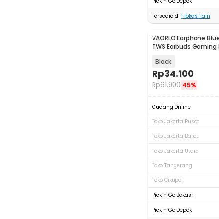
Pick n Go Depok
Tersedia di
1
lokasi lain
VAORLO Earphone Blue
TWS Earbuds Gaming H
Sound - M90 Pro
Black
Rp
34.100
Rp
61.900
45%
Gudang Online
Toko Jakarta Pusat
Toko Jakarta Barat
Toko Jakarta Utara
Toko Tangerang
Toko Cikupa
Pick n Go Bekasi
Pick n Go Depok