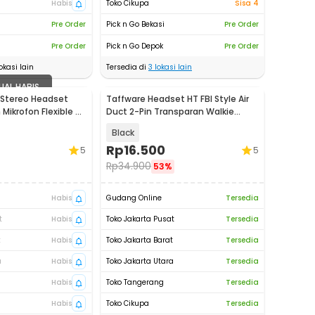
Habis
Toko Cikupa
Sisa 4
Pre Order
Pick n Go Bekasi
Pre Order
Pre Order
Pick n Go Depok
Pre Order
okasi lain
Tersedia di
3
lokasi lain
UAL HABIS
 Stereo Headset
Taffware Headset HT FBI Style Air
ikrofon Flexible -
Duct 2-Pin Transparan Walkie
Talkie - C93A
Black
Rp
16.500
5
5
Rp
34.900
53%
Habis
Gudang Online
Tersedia
t
Habis
Toko Jakarta Pusat
Tersedia
t
Habis
Toko Jakarta Barat
Tersedia
a
Habis
Toko Jakarta Utara
Tersedia
Habis
Toko Tangerang
Tersedia
Habis
Toko Cikupa
Tersedia