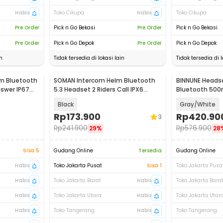
Habis
Toko Cikupa
Habis
Toko Cikupa
Pre Order
Pick n Go Bekasi
Pre Order
Pick n Go Bekasi
Pre Order
Pick n Go Depok
Pre Order
Pick n Go Depok
n
Tidak tersedia di lokasi lain
Tidak tersedia di l
m Bluetooth
SOMAN Intercom Helm Bluetooth
BINNUNE Heads
swer IP67
5.3 Headset 2 Riders Call IPX6
Bluetooth 500
1000mAh - Y102X
BW06-BT
Black
Gray/White
Rp
173.900
Rp
420.90
3
Rp
241.900
Rp
576.900
29%
28
Sisa 5
Gudang Online
Tersedia
Gudang Online
Habis
Toko Jakarta Pusat
Sisa 1
Toko Jakarta Pusa
Habis
Toko Jakarta Barat
Habis
Toko Jakarta Bara
Habis
Toko Jakarta Utara
Habis
Toko Jakarta Utar
Habis
Toko Tangerang
Habis
Toko Tangerang