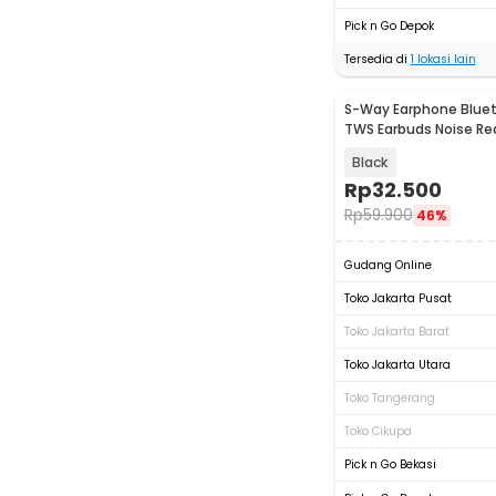
Pick n Go Depok
Tersedia di
1
lokasi lain
S-Way Earphone Bluet
TWS Earbuds Noise Re
Waterproof - E7S
Black
Rp
32.500
Rp
59.900
46%
Gudang Online
Toko Jakarta Pusat
Toko Jakarta Barat
Toko Jakarta Utara
Toko Tangerang
Toko Cikupa
Pick n Go Bekasi