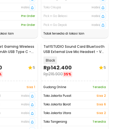
Habis
Toko Cikupa
Habis
Pre Order
Pick n Go Bekasi
Habis
Pre Order
Pick n Go Depok
Habis
okasi lain
Tidak tersedia di lokasi lain
et Gaming Wireless
TaffSTUDIO Sound Card Bluetooth
mAh USB Type C -
USB External Live Mic Headset - V8
Plus
Black
0
Rp
142.400
5
5
Rp
216.900
%
35%
Sisa 1
Gudang Online
Tersedia
t
Habis
Toko Jakarta Pusat
Sisa 2
t
Habis
Toko Jakarta Barat
Sisa 6
a
Habis
Toko Jakarta Utara
Sisa 2
Habis
Toko Tangerang
Tersedia