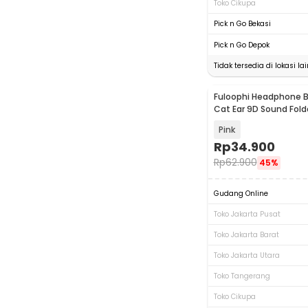
Toko Cikupa
Pick n Go Bekasi
Pick n Go Depok
Tidak tersedia di lokasi lai
Fuloophi Headphone B
Cat Ear 9D Sound Fol
- P47M
Pink
Rp
34.900
Rp
62.900
45%
Gudang Online
Toko Jakarta Pusat
Toko Jakarta Barat
Toko Jakarta Utara
Toko Tangerang
Toko Cikupa