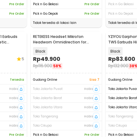
Pre Order
Pick n Go Bekasi
Pre Order
Pick n Go Bekasi
Pre Order
Pick n Go Depok
Pre Order
Pick n Go Depok
Tidak tersedia di lokasi lain
Tidak tersedia di l
1 Earbuds
RETEKESS Headset Mikrofon
YZIYOU Earphon
tic
Headworn Omnidirection for
TWS Earbuds Hi
Transmitter - TT120
Waterproof - 
Black
Black
Rp
49.900
Rp
83.600
5
Rp
116.900
Rp
132.900
58%
38
Tersedia
Gudang Online
Sisa 7
Gudang Online
Habis
Toko Jakarta Pusat
Habis
Toko Jakarta Pusa
Habis
Toko Jakarta Barat
Habis
Toko Jakarta Bara
Habis
Toko Jakarta Utara
Habis
Toko Jakarta Utar
Habis
Toko Tangerang
Habis
Toko Tangerang
Habis
Toko Cikupa
Habis
Toko Cikupa
Pre Order
Pick n Go Bekasi
Pre Order
Pick n Go Bekasi