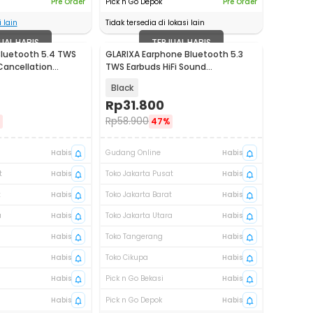
Pre Order
Pick n Go Depok
Pre Order
 lain
Tidak tersedia di lokasi lain
UAL HABIS
TERJUAL HABIS
Bluetooth 5.4 TWS
GLARIXA Earphone Bluetooth 5.3
Cancellation
TWS Earbuds HiFi Sound
Waterproof - M10-02
Black
Rp
31.800
Rp
58.900
%
47%
Habis
Gudang Online
Habis
t
Habis
Toko Jakarta Pusat
Habis
t
Habis
Toko Jakarta Barat
Habis
a
Habis
Toko Jakarta Utara
Habis
Habis
Toko Tangerang
Habis
Habis
Toko Cikupa
Habis
Habis
Pick n Go Bekasi
Habis
Habis
Pick n Go Depok
Habis