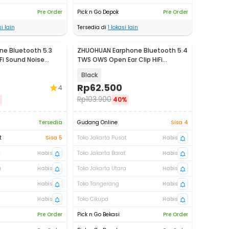
Pre Order
Pick n Go Depok
Pre Order
i lain
Tersedia di
1
lokasi lain
e Bluetooth 5.3
ZHUOHUAN Earphone Bluetooth 5.4
Fi Sound Noise
TWS OWS Open Ear Clip HiFi
Surround - JS352
Black
Rp
62.500
4
Rp
103.900
%
40%
Tersedia
Gudang Online
Sisa 4
t
Sisa 5
Toko Jakarta Pusat
Habis
t
Habis
Toko Jakarta Barat
Habis
a
Habis
Toko Jakarta Utara
Habis
Habis
Toko Tangerang
Habis
Habis
Toko Cikupa
Habis
Pre Order
Pick n Go Bekasi
Pre Order