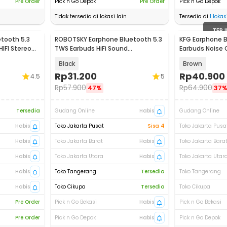
Pre Order
Pick n Go Depok
Pre Order
Pick n Go Depok
Tidak tersedia di lokasi lain
Tersedia di
1
lokasi
TERJ
tooth 5.3
ROBOTSKY Earphone Bluetooth 5.3
KFG Earphone 
IFI Stereo
TWS Earbuds HiFi Sound
Earbuds Noise 
Waterproof - A6S
180mAh - Q85
Black
Brown
Rp
31.200
Rp
40.900
4.5
5
Rp
57.900
Rp
64.900
47%
37
Tersedia
Gudang Online
Habis
Gudang Online
Habis
Toko Jakarta Pusat
Sisa 4
Toko Jakarta Pusa
Habis
Toko Jakarta Barat
Habis
Toko Jakarta Bara
Habis
Toko Jakarta Utara
Habis
Toko Jakarta Utar
Habis
Toko Tangerang
Tersedia
Toko Tangerang
Habis
Toko Cikupa
Tersedia
Toko Cikupa
Pre Order
Pick n Go Bekasi
Habis
Pick n Go Bekasi
Pre Order
Pick n Go Depok
Habis
Pick n Go Depok