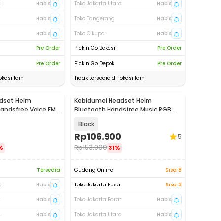
a
Habis
Toko Jakarta Utara
Habis
Habis
Toko Tangerang
Habis
Habis
Toko Cikupa
Habis
Pre Order
Pick n Go Bekasi
Pre Order
Pre Order
Pick n Go Depok
Pre Order
okasi lain
Tidak tersedia di lokasi lain
dset Helm
Kebidumei Headset Helm
Handsfree Voice FM
Bluetooth Handsfree Music RGB
- A1
IPX6 2000mAh - Y70
Black
Rp
106.900
5
Rp
153.900
%
31%
Tersedia
Gudang Online
Sisa 8
t
Habis
Toko Jakarta Pusat
Sisa 3
t
Habis
Toko Jakarta Barat
Habis
a
Habis
Toko Jakarta Utara
Habis