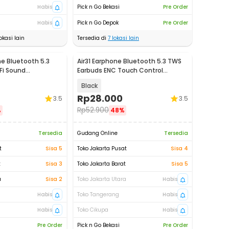
Habis
Pick n Go Bekasi
Pre Order
Habis
Pick n Go Depok
Pre Order
okasi lain
Tersedia di
7
lokasi lain
e Bluetooth 5.3
Air31 Earphone Bluetooth 5.3 TWS
Fi Sound
Earbuds ENC Touch Control
MD538
Waterproof - CY-T2
Black
Rp
28.000
3.5
3.5
Rp
52.900
%
48%
Tersedia
Gudang Online
Tersedia
t
Sisa 5
Toko Jakarta Pusat
Sisa 4
t
Sisa 3
Toko Jakarta Barat
Sisa 5
a
Sisa 2
Toko Jakarta Utara
Habis
Habis
Toko Tangerang
Habis
Habis
Toko Cikupa
Habis
Pre Order
Pick n Go Bekasi
Pre Order