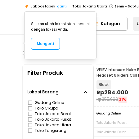
Jabodetabek
ganti
Toko Jakarta Utara
Toko Tangerang
Kategori
Silakan ubah lokasi store sesuai
Toko Cikupa
dengan lokasi Anda.
Pick n Go Jakarta Barat
Senin - J
"bluetooth headset"
Mengerti
Pick n Go Bekasi
Senin - Jumat (08
Pick n Go Depok
Senin - Jumat (08
544
Produk
Toko Jakarta Pusat
Senin - Sabtu
VELEV Intercom Helm 
Filter Produk
Toko Jakarta Barat
Senin - Sabtu
Headset 6 Riders Call 
1000mAh - D2-6X
Toko Jakarta Utara
Black
Toko Tangerang
Rp
284.000
Lokasi Barang
Rp
355.900
21%
Toko Cikupa
Gudang Online
Toko Cikupa
Pick n Go Jakarta Barat
Senin - J
Toko Jakarta Barat
Gudang Online
Pick n Go Bekasi
Senin - Jumat (08
Toko Jakarta Pusat
Toko Jakarta Pusat
Toko Jakarta Utara
Pick n Go Depok
Senin - Jumat (08
Toko Tangerang
Toko Jakarta Barat