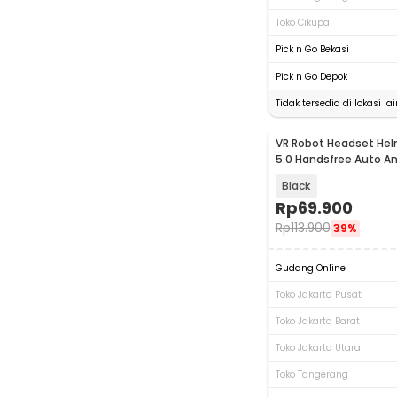
Toko Cikupa
Pick n Go Bekasi
Pick n Go Depok
Tidak tersedia di lokasi lai
VR Robot Headset Hel
5.0 Handsfree Auto An
1200mAh - LX2
Black
Rp
69.900
Rp
113.900
39%
Gudang Online
Toko Jakarta Pusat
Toko Jakarta Barat
Toko Jakarta Utara
Toko Tangerang