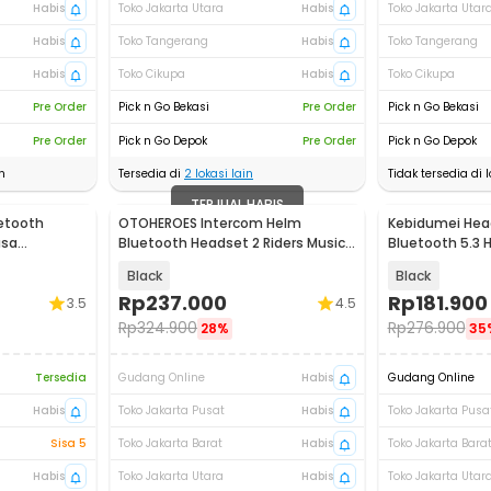
Habis
Toko Jakarta Utara
Habis
Toko Jakarta Utar
Habis
Toko Tangerang
Habis
Toko Tangerang
Habis
Toko Cikupa
Habis
Toko Cikupa
Pre Order
Pick n Go Bekasi
Pre Order
Pick n Go Bekasi
Pre Order
Pick n Go Depok
Pre Order
Pick n Go Depok
n
Tersedia di
2
lokasi lain
Tidak tersedia di l
TERJUAL HABIS
etooth
OTOHEROES Intercom Helm
Kebidumei Hea
asa
Bluetooth Headset 2 Riders Music
Bluetooth 5.3 
 Q58-Max
IPX6 800mAh - X1 Plus
Radio 1000mAh 
Black
Black
Rp
237.000
Rp
181.900
3.5
4.5
Rp
324.900
Rp
276.900
28%
35
Tersedia
Gudang Online
Habis
Gudang Online
Habis
Toko Jakarta Pusat
Habis
Toko Jakarta Pusa
Sisa 5
Toko Jakarta Barat
Habis
Toko Jakarta Bara
Habis
Toko Jakarta Utara
Habis
Toko Jakarta Utar