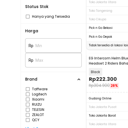
Toko Jakarta Utara
Status Stok
Toko Tangerang
Hanya yang Tersedia
Toko Cikupa
Pick n Go Bekasi
Harga
Pick n Go Depok
Tidak tersedia di lokasi lai
Rp
Min
EG Intercom Helm Blu
Rp
Max
Headset 2 Riders Bah
Indonesia 1000mAh -
Black
Rp
222.300
Brand
Rp
304.900
28%
Taffware
Logitech
Gudang Online
Xiaomi
RUIZU
Toko Jakarta Pusat
TELESIN
ZEALOT
Toko Jakarta Barat
QCY
Toko Jakarta Utara