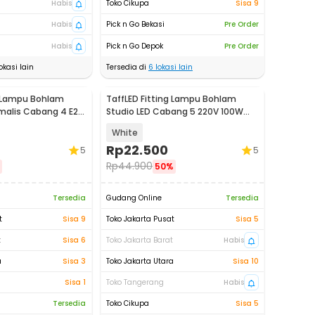
Habis
Toko Cikupa
Sisa 9
Habis
Pick n Go Bekasi
Pre Order
Habis
Pick n Go Depok
Pre Order
okasi lain
Tersedia di
6
lokasi lain
g Lampu Bohlam
TaffLED Fitting Lampu Bohlam
imalis Cabang 4 E27
Studio LED Cabang 5 220V 100W
E27 - HU-500
White
Rp
22.500
5
5
Rp
44.900
50%
Tersedia
Gudang Online
Tersedia
t
Sisa 9
Toko Jakarta Pusat
Sisa 5
t
Sisa 6
Toko Jakarta Barat
Habis
a
Sisa 3
Toko Jakarta Utara
Sisa 10
Sisa 1
Toko Tangerang
Habis
Tersedia
Toko Cikupa
Sisa 5