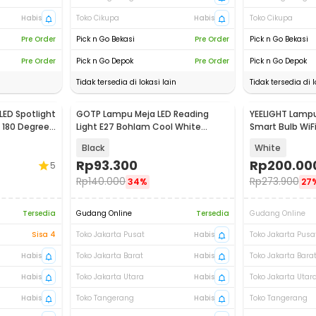
Habis
Toko Cikupa
Habis
Toko Cikupa
Pre Order
Pick n Go Bekasi
Pre Order
Pick n Go Bekasi
Pre Order
Pick n Go Depok
Pre Order
Pick n Go Depok
Tidak tersedia di lokasi lain
Tidak tersedia di l
ED Spotlight
GOTP Lampu Meja LED Reading
YEELIGHT Lampu
Akan Datang
 180 Degree
Light E27 Bohlam Cool White
Smart Bulb WiF
6000K - MT-101
- YL27
Black
White
Rp
93.300
Rp
200.00
5
Rp
140.000
Rp
273.900
34%
27
Tersedia
Gudang Online
Tersedia
Gudang Online
Sisa 4
Toko Jakarta Pusat
Habis
Toko Jakarta Pusa
Habis
Toko Jakarta Barat
Habis
Toko Jakarta Bara
Habis
Toko Jakarta Utara
Habis
Toko Jakarta Utar
Habis
Toko Tangerang
Habis
Toko Tangerang