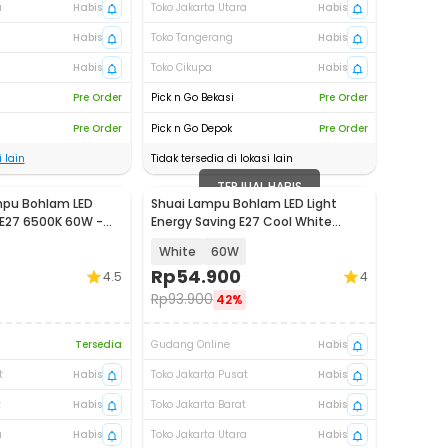
a
Habis
Toko Jakarta Utara
Habis
Habis
Toko Tangerang
Habis
Habis
Toko Cikupa
Habis
Pre Order
Pick n Go Bekasi
Pre Order
Pre Order
Pick n Go Depok
Pre Order
 lain
Tidak tersedia di lokasi lain
TERJUAL HABIS
mpu Bohlam LED
Shuai Lampu Bohlam LED Light
 E27 6500K 60W -
Energy Saving E27 Cool White
6500K - OT360
White
60W
Rp
54.900
4.5
4
Rp
93.900
42%
Tersedia
Gudang Online
Habis
t
Habis
Toko Jakarta Pusat
Habis
t
Habis
Toko Jakarta Barat
Habis
a
Habis
Toko Jakarta Utara
Habis