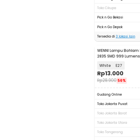
Toko Cikupa
Pick n Go Bekasi
Pick n Go Depok
Tersedia di
3
lokasi lain
WENNI Lampu Bohlam L
2835 SMD 999 Lumens
9W
White
E27
Rp
13.000
Rp
28.900
56%
Gudang Online
Toko Jakarta Pusat
Toko Jakarta Barat
Toko Jakarta Utara
Toko Tangerang