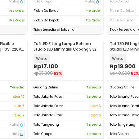
Habis
Toko Cikupa
Habis
Toko Cikupa
Pre Order
Pick n Go Bekasi
Pre Order
Pick n Go Bekasi
Pre Order
Pick n Go Depok
Pre Order
Pick n Go Depok
Tidak tersedia di lokasi lain
Tidak tersedia di l
Flexible
TaffLED Fitting Lampu Bohlam
TaffLED Fittin
g 110V-220V -
Studio LED Minimalis Cabang 3 E27
Studio LED Min
220V - HU-350
220V - HU-400
White
White
Rp
17.100
Rp
19.900
Rp
35.900
Rp
40.900
53%
52%
Tersedia
Gudang Online
Tersedia
Gudang Online
Sisa 10
Toko Jakarta Pusat
Tersedia
Toko Jakarta Pusa
Sisa 5
Toko Jakarta Barat
Sisa 5
Toko Jakarta Bara
Sisa 2
Toko Jakarta Utara
Sisa 6
Toko Jakarta Utar
Habis
Toko Tangerang
Tersedia
Toko Tangerang
Habis
Toko Cikupa
Tersedia
Toko Cikupa