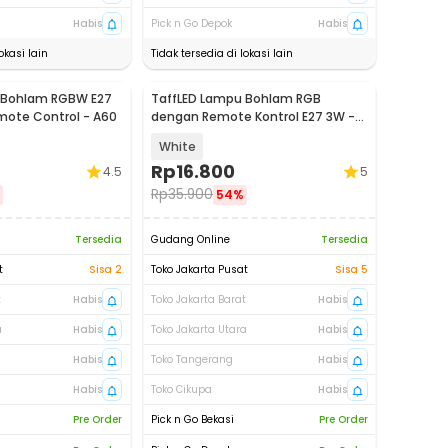
Habis
Pick n Go Depok
Habis
okasi lain
Tidak tersedia di lokasi lain
 Bohlam RGBW E27
TaffLED Lampu Bohlam RGB
ote Control - A60
dengan Remote Kontrol E27 3W -
BONDA B2
White
Rp
16.800
4.5
5
Rp
35.900
54%
Tersedia
Gudang Online
Tersedia
t
Sisa 2
Toko Jakarta Pusat
Sisa 5
t
Habis
Toko Jakarta Barat
Habis
a
Habis
Toko Jakarta Utara
Habis
Habis
Toko Tangerang
Habis
Habis
Toko Cikupa
Habis
Pre Order
Pick n Go Bekasi
Pre Order