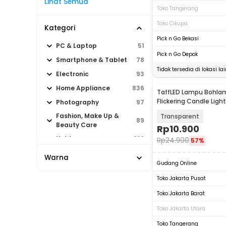
Lihat Semua
Toko Tangerang
Toko Cikupa
Kategori
Pick n Go Bekasi
PC & Laptop
51
Pick n Go Depok
Smartphone & Tablet
78
Tidak tersedia di lokasi lai
Electronic
93
Home Appliance
836
TaffLED Lampu Bohlam
Flickering Candle Ligh
Photography
97
3W - OM-BB-3W
Fashion, Make Up &
Transparent
89
Beauty Care
Rp
10.900
Hobby
120
Rp
24.900
57%
Sport & Outdoor
531
Warna
Gudang Online
Toko Jakarta Pusat
Toko Jakarta Barat
Toko Jakarta Utara
Toko Tangerang