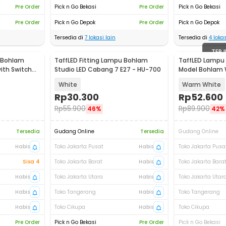
Pre Order
Pick n Go Bekasi
Pre Order
Pick n Go Bekasi
Pre Order
Pick n Go Depok
Pre Order
Pick n Go Depok
Tersedia di
7
lokasi lain
Tersedia di
4
lokas
TERJ
u Bohlam
TaffLED Fitting Lampu Bohlam
TaffLED Lampu H
ith Switch
Studio LED Cabang 7 E27 - HU-700
Model Bohlam 
5M - PD039
White
Warm White
Rp
30.300
Rp
52.600
Rp
55.900
Rp
89.900
46%
42%
Tersedia
Gudang Online
Tersedia
Gudang Online
Habis
Toko Jakarta Pusat
Habis
Toko Jakarta Pusa
Sisa 4
Toko Jakarta Barat
Habis
Toko Jakarta Bara
Habis
Toko Jakarta Utara
Habis
Toko Jakarta Utar
Habis
Toko Tangerang
Habis
Toko Tangerang
Habis
Toko Cikupa
Habis
Toko Cikupa
Pre Order
Pick n Go Bekasi
Pre Order
Pick n Go Bekasi