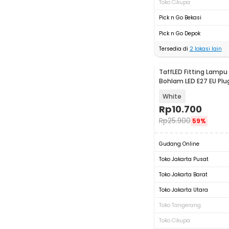
Toko Cikupa
Pick n Go Bekasi
Pick n Go Depok
Tersedia di
2
lokasi lain
TaffLED Fitting Lampu 
Bohlam LED E27 EU Plu
HF-300
White
Rp
10.700
Rp
25.900
59%
Gudang Online
Toko Jakarta Pusat
Toko Jakarta Barat
Toko Jakarta Utara
Toko Tangerang
Toko Cikupa