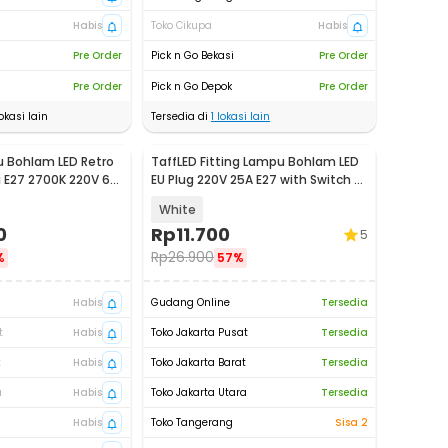
Habis
Toko Cikupa
Habis
Pre Order
Pick n Go Bekasi
Pre Order
Pre Order
Pick n Go Depok
Pre Order
okasi lain
Tersedia di
1
lokasi lain
 Bohlam LED Retro
TaffLED Fitting Lampu Bohlam LED
i E27 2700K 220V 6W
EU Plug 220V 25A E27 with Switch -
HF-666
White
0
Rp
11.700
5
Rp
26.900
%
57%
Habis
Gudang Online
Tersedia
t
Habis
Toko Jakarta Pusat
Tersedia
t
Habis
Toko Jakarta Barat
Tersedia
a
Habis
Toko Jakarta Utara
Tersedia
Habis
Toko Tangerang
Sisa 2