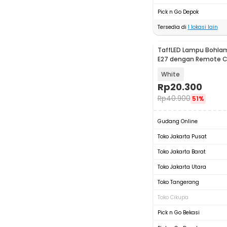
Pick n Go Depok
Tersedia di
1
lokasi lain
TaffLED Lampu Bohla
E27 dengan Remote Co
White
Rp
20.300
Rp
40.900
51%
Gudang Online
Toko Jakarta Pusat
Toko Jakarta Barat
Toko Jakarta Utara
Toko Tangerang
Toko Cikupa
Pick n Go Bekasi