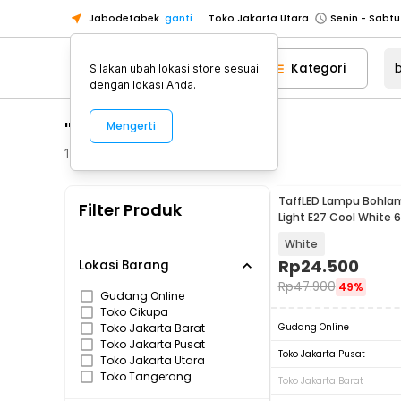
Jabodetabek
ganti
Toko Jakarta Utara
Toko Tangerang
Kategori
Silakan ubah lokasi store sesuai
Toko Cikupa
dengan lokasi Anda.
Pick n Go Jakarta Barat
Senin - J
"bohlam led"
Mengerti
Pick n Go Bekasi
Senin - Jumat (08
Pick n Go Depok
Senin - Jumat (08
1807
Produk
Toko Jakarta Pusat
Senin - Sabtu
TaffLED Lampu Bohlam
Filter Produk
Toko Jakarta Barat
Senin - Sabtu
Light E27 Cool White 
18W - CB-60
Toko Jakarta Utara
White
Toko Tangerang
Rp
24.500
Lokasi Barang
Rp
47.900
49%
Toko Cikupa
Gudang Online
Toko Cikupa
Pick n Go Jakarta Barat
Senin - J
Toko Jakarta Barat
Gudang Online
Pick n Go Bekasi
Senin - Jumat (08
Toko Jakarta Pusat
Toko Jakarta Pusat
Toko Jakarta Utara
Pick n Go Depok
Senin - Jumat (08
Toko Tangerang
Toko Jakarta Barat