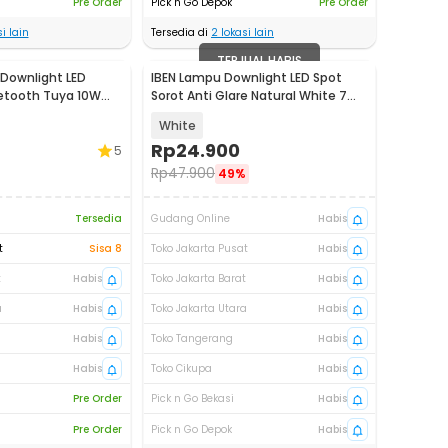
Pre Order
Pick n Go Depok
Pre Order
i lain
Tersedia di
2
lokasi lain
TERJUAL HABIS
Downlight LED
IBEN Lampu Downlight LED Spot
etooth Tuya 10W
Sorot Anti Glare Natural White 7W
- GTG04
White
Rp
24.900
5
Rp
47.900
49%
Tersedia
Gudang Online
Habis
t
Sisa 8
Toko Jakarta Pusat
Habis
t
Habis
Toko Jakarta Barat
Habis
a
Habis
Toko Jakarta Utara
Habis
Habis
Toko Tangerang
Habis
Habis
Toko Cikupa
Habis
Pre Order
Pick n Go Bekasi
Habis
Pre Order
Pick n Go Depok
Habis