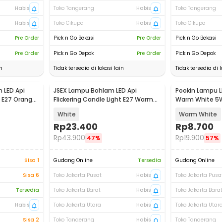
Habis
Toko Tangerang
Habis
Toko Tangerang
Habis
Toko Cikupa
Habis
Toko Cikupa
Pre Order
Pick n Go Bekasi
Pre Order
Pick n Go Bekasi
Pre Order
Pick n Go Depok
Pre Order
Pick n Go Depok
n
Tidak tersedia di lokasi lain
Tidak tersedia di l
 LED Api
JSEX Lampu Bohlam LED Api
Pookin Lampu 
t E27 Orange
Flickering Candle Light E27 Warm
Warm White 5W
White 3W - CB3
White
Warm White
Rp
23.400
Rp
8.700
Rp
43.900
Rp
19.900
47%
57%
Sisa 1
Gudang Online
Tersedia
Gudang Online
Sisa 6
Toko Jakarta Pusat
Habis
Toko Jakarta Pusa
Tersedia
Toko Jakarta Barat
Habis
Toko Jakarta Bara
Habis
Toko Jakarta Utara
Habis
Toko Jakarta Utar
Sisa 2
Toko Tangerang
Habis
Toko Tangerang