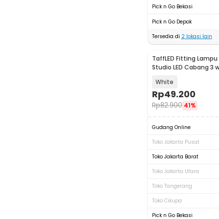
Pick n Go Bekasi
Pick n Go Depok
Tersedia di
2
lokasi lain
TaffLED Fitting Lamp
Studio LED Cabang 3 w
220V E27 - HU-300
White
Rp
49.200
Rp
82.900
41%
Gudang Online
Toko Jakarta Pusat
Toko Jakarta Barat
Toko Jakarta Utara
Toko Tangerang
Toko Cikupa
Pick n Go Bekasi