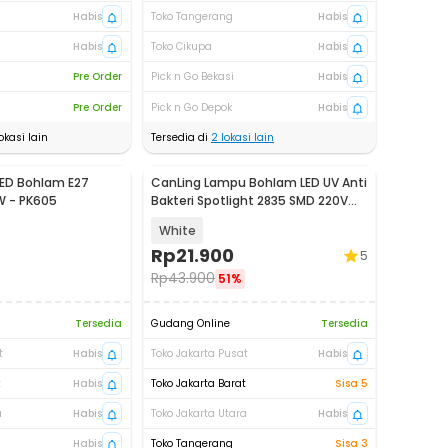
Habis
Toko Tangerang
Habis
Habis
Toko Cikupa
Habis
Pre Order
Pick n Go Bekasi
Habis
Pre Order
Pick n Go Depok
Habis
okasi lain
Tersedia di
2
lokasi lain
LED Bohlam E27
CanLing Lampu Bohlam LED UV Anti
 - PK605
Bakteri Spotlight 2835 SMD 220V
E27 - D3-F3-01
White
Rp
21.900
5
Rp
43.900
51%
Tersedia
Gudang Online
Tersedia
t
Habis
Toko Jakarta Pusat
Habis
t
Habis
Toko Jakarta Barat
Sisa 5
a
Habis
Toko Jakarta Utara
Habis
Habis
Toko Tangerang
Sisa 3