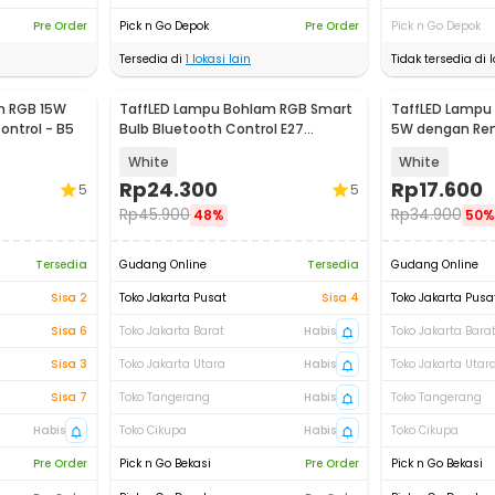
Pre Order
Pick n Go Depok
Pre Order
Pick n Go Depok
Tersedia di
1
lokasi lain
Tidak tersedia di l
m RGB 15W
TaffLED Lampu Bohlam RGB Smart
TaffLED Lampu
ntrol - B5
Bulb Bluetooth Control E27
5W dengan Rem
800Lumen 10W - TY-10W
White
White
Rp
24.300
Rp
17.600
5
5
Rp
45.900
Rp
34.900
48%
50%
Tersedia
Gudang Online
Tersedia
Gudang Online
Sisa 2
Toko Jakarta Pusat
Sisa 4
Toko Jakarta Pusa
Sisa 6
Toko Jakarta Barat
Habis
Toko Jakarta Bara
Sisa 3
Toko Jakarta Utara
Habis
Toko Jakarta Utar
Sisa 7
Toko Tangerang
Habis
Toko Tangerang
Habis
Toko Cikupa
Habis
Toko Cikupa
Pre Order
Pick n Go Bekasi
Pre Order
Pick n Go Bekasi