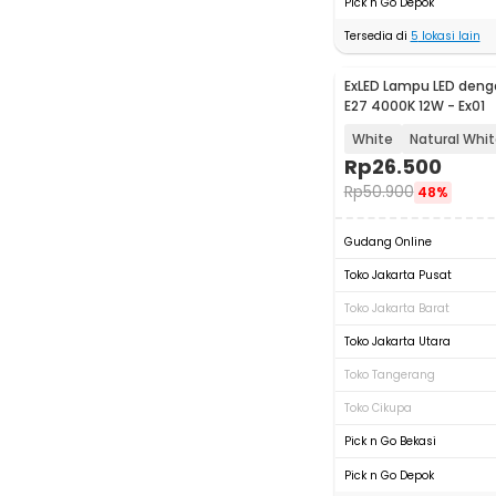
Pick n Go Depok
Tersedia di
5
lokasi lain
ExLED Lampu LED denga
E27 4000K 12W - Ex01
White
Natural Whi
Rp
26.500
Rp
50.900
48%
Gudang Online
Toko Jakarta Pusat
Toko Jakarta Barat
Toko Jakarta Utara
Toko Tangerang
Toko Cikupa
Pick n Go Bekasi
Pick n Go Depok