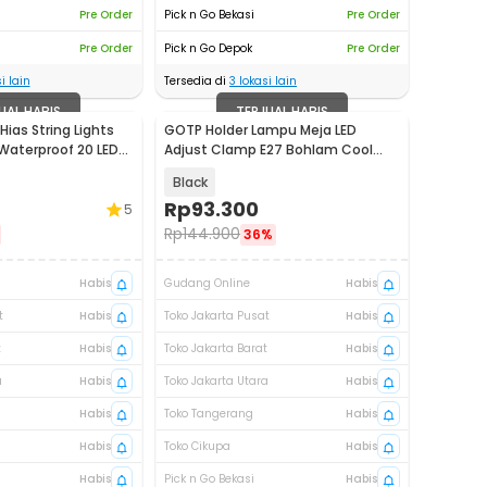
Pre Order
Pick n Go Bekasi
Pre Order
Pre Order
Pick n Go Depok
Pre Order
i lain
Tersedia di
3
lokasi lain
UAL HABIS
TERJUAL HABIS
ias String Lights
GOTP Holder Lampu Meja LED
Waterproof 20 LED
Adjust Clamp E27 Bohlam Cool
White 6000K - GOT-27
Black
Rp
93.300
5
Rp
144.900
36%
Habis
Gudang Online
Habis
t
Habis
Toko Jakarta Pusat
Habis
t
Habis
Toko Jakarta Barat
Habis
a
Habis
Toko Jakarta Utara
Habis
Habis
Toko Tangerang
Habis
Habis
Toko Cikupa
Habis
Habis
Pick n Go Bekasi
Habis