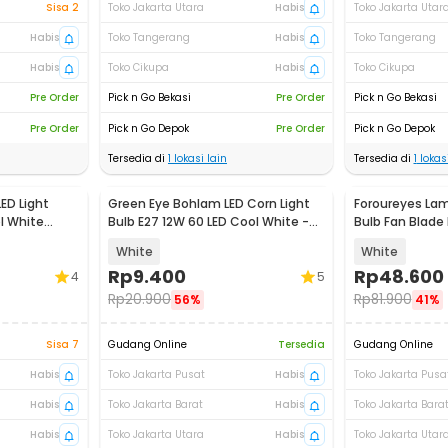
Sisa 2
Toko Jakarta Utara
Habis
Toko Jakarta Utar
Habis
Toko Tangerang
Habis
Toko Tangerang
Habis
Toko Cikupa
Habis
Toko Cikupa
Pre Order
Pick n Go Bekasi
Pre Order
Pick n Go Bekasi
Pre Order
Pick n Go Depok
Pre Order
Pick n Go Depok
Tersedia di
1
lokasi lain
Tersedia di
1
lokasi
ED Light
Green Eye Bohlam LED Corn Light
Foroureyes La
l White
Bulb E27 12W 60 LED Cool White -
Bulb Fan Blade
E262
KK-2560
White
White
Rp
9.400
Rp
48.600
4
5
Rp
20.900
Rp
81.900
56%
41%
Sisa 7
Gudang Online
Tersedia
Gudang Online
Habis
Toko Jakarta Pusat
Habis
Toko Jakarta Pusa
Habis
Toko Jakarta Barat
Habis
Toko Jakarta Bara
Habis
Toko Jakarta Utara
Habis
Toko Jakarta Utar