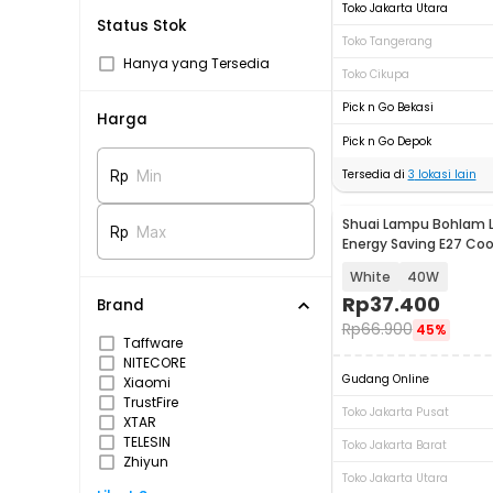
Toko Jakarta Utara
Status Stok
Toko Tangerang
Hanya yang Tersedia
Toko Cikupa
Pick n Go Bekasi
Harga
Pick n Go Depok
Tersedia di
3
lokasi lain
Rp
Min
Shuai Lampu Bohlam L
Rp
Max
Energy Saving E27 Coo
6500K - OT360
White
40W
Rp
37.400
Brand
Rp
66.900
45%
Taffware
NITECORE
Gudang Online
Xiaomi
TrustFire
Toko Jakarta Pusat
XTAR
TELESIN
Toko Jakarta Barat
Zhiyun
Toko Jakarta Utara