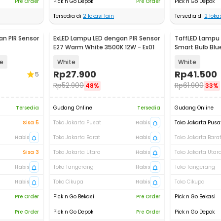
Pre Order
Pick n Go Depok
Pre Order
Pick n Go Depok
Tersedia di
2
lokasi lain
Tersedia di
2
lokas
n PIR Sensor
ExLED Lampu LED dengan PIR Sensor
TaffLED Lampu 
E27 Warm White 3500K 12W - Ex01
Smart Bulb Blu
RGBCW - A61
te
White
White
Rp
27.900
Rp
41.500
5
Rp
52.900
Rp
61.900
48%
33%
Tersedia
Gudang Online
Tersedia
Gudang Online
Sisa 5
Toko Jakarta Pusat
Habis
Toko Jakarta Pusa
Habis
Toko Jakarta Barat
Habis
Toko Jakarta Bara
Sisa 3
Toko Jakarta Utara
Habis
Toko Jakarta Utar
Habis
Toko Tangerang
Habis
Toko Tangerang
Habis
Toko Cikupa
Habis
Toko Cikupa
Pre Order
Pick n Go Bekasi
Pre Order
Pick n Go Bekasi
Pre Order
Pick n Go Depok
Pre Order
Pick n Go Depok