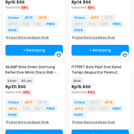
Rp
10.500
Rp
14.900
Rp
24.900
58%
Rp
32.900
55%
Online
JKTP
JKTB
Online
JKTP
JKTB
JKTU
TGR
CKP
PBKS
JKTU
TGR
CKP
PBKS
PDPK
PDPK
Lihat Ketersediaan Stok
Lihat Ketersediaan Stok
+ Keranjang
+ Keranjang
AILAMP Bola Disko Gantung
FITPERT Bola Pijat Duri Karet
Reflective Mirror Disco Ball -
Terapi Akupuntur Peanut
D018
Massage Ball - FT-15
Silver
40 cm
Blue
Rp
311.900
Rp
15.600
Rp
427.900
28%
Rp
33.900
54%
Online
JKTP
JKTB
Online
JKTP
JKTB
JKTU
TGR
CKP
PBKS
JKTU
TGR
CKP
PBKS
PDPK
PDPK
Lihat Ketersediaan Stok
Lihat Ketersediaan Stok