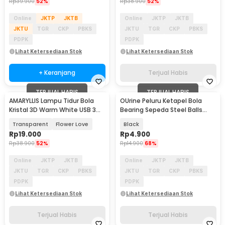
Rp
39.900
52%
Rp
38.900
52%
Online
JKTP
JKTB
Online
JKTP
JKTB
JKTU
TGR
CKP
PBKS
JKTU
TGR
CKP
PBKS
PDPK
PDPK
Lihat Ketersediaan Stok
Lihat Ketersediaan Stok
+ Keranjang
Terjual Habis
TERJUAL HABIS
TERJUAL HABIS
AMARYLLIS Lampu Tidur Bola
OUrine Peluru Ketapel Bola
Kristal 3D Warm White USB 3W
Bearing Sepeda Steel Balls
- AM-6
6mm 100 PCS - OU6
Transparent
Flower Love
Black
Rp
19.000
Rp
4.900
Rp
38.900
52%
Rp
14.900
68%
Online
JKTP
JKTB
Online
JKTP
JKTB
JKTU
TGR
CKP
PBKS
JKTU
TGR
CKP
PBKS
PDPK
PDPK
Lihat Ketersediaan Stok
Lihat Ketersediaan Stok
Terjual Habis
Terjual Habis