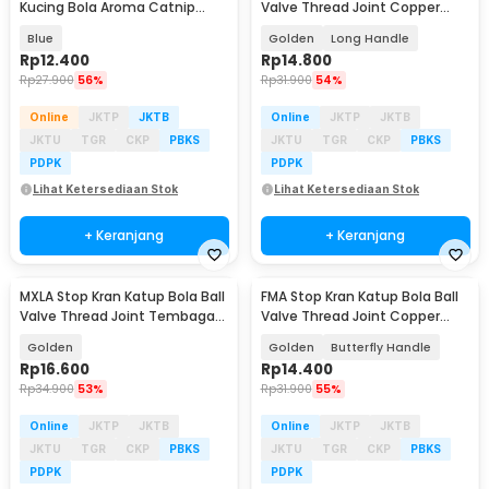
Kucing Bola Aroma Catnip
Valve Thread Joint Copper
Scratcher Ball - LV-95
Pipe 1/2 Inch - DN15
Blue
Golden
Long Handle
Rp
12.400
Rp
14.800
Rp
27.900
56%
Rp
31.900
54%
Online
JKTP
JKTB
Online
JKTP
JKTB
JKTU
TGR
CKP
PBKS
JKTU
TGR
CKP
PBKS
PDPK
PDPK
Lihat Ketersediaan Stok
Lihat Ketersediaan Stok
+ Keranjang
+ Keranjang
MXLA Stop Kran Katup Bola Ball
FMA Stop Kran Katup Bola Ball
Valve Thread Joint Tembaga
Valve Thread Joint Copper
Pipe 1/2Inch - DN15
Pipe 1/2 Inch - DN15
Golden
Golden
Butterfly Handle
Rp
16.600
Rp
14.400
Rp
34.900
53%
Rp
31.900
55%
Online
JKTP
JKTB
Online
JKTP
JKTB
JKTU
TGR
CKP
PBKS
JKTU
TGR
CKP
PBKS
PDPK
PDPK