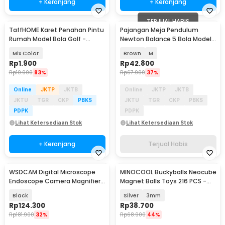
+ Keranjang
+ Keranjang
TERJUAL HABIS
TaffHOME Karet Penahan Pintu
Pajangan Meja Pendulum
Rumah Model Bola Golf -
Newton Balance 5 Bola Model
HDS209
Arched - ZY02
Mix Color
Brown
M
Rp
1.900
Rp
42.800
Rp
10.900
83%
Rp
67.900
37%
Online
JKTP
JKTB
Online
JKTP
JKTB
JKTU
TGR
CKP
PBKS
JKTU
TGR
CKP
PBKS
PDPK
PDPK
Lihat Ketersediaan Stok
Lihat Ketersediaan Stok
+ Keranjang
Terjual Habis
WSDCAM Digital Microscope
MINOCOOL Buckyballs Neocube
Endoscope Camera Magnifier
Magnet Balls Toys 216 PCS -
500 Kali with LED - WS500
TH007004A
Black
Silver
3mm
Rp
124.300
Rp
38.700
Rp
181.900
32%
Rp
68.900
44%