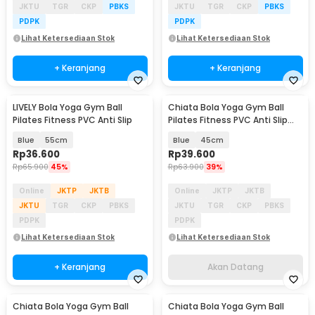
JKTU
TGR
CKP
PBKS
JKTU
TGR
CKP
PBKS
PDPK
PDPK
Lihat Ketersediaan Stok
Lihat Ketersediaan Stok
+ Keranjang
+ Keranjang
LIVELY Bola Yoga Gym Ball
Chiata Bola Yoga Gym Ball
Akan Datang
Pilates Fitness PVC Anti Slip
Pilates Fitness PVC Anti Slip
with Air Pump - H1H20
Blue
55cm
Blue
45cm
Rp
36.600
Rp
39.600
Rp
65.900
45%
Rp
63.900
39%
Online
JKTP
JKTB
Online
JKTP
JKTB
JKTU
TGR
CKP
PBKS
JKTU
TGR
CKP
PBKS
PDPK
PDPK
Lihat Ketersediaan Stok
Lihat Ketersediaan Stok
+ Keranjang
Akan Datang
Chiata Bola Yoga Gym Ball
Chiata Bola Yoga Gym Ball
Akan Datang
Akan Datang