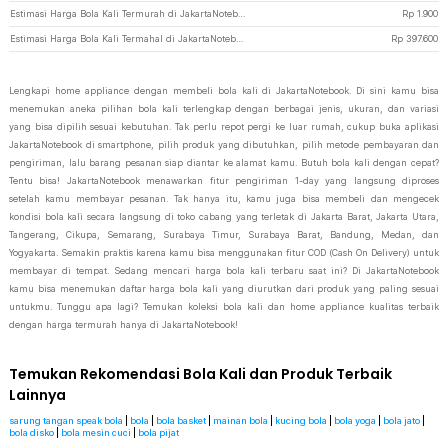
Estimasi Harga Bola Kali Termurah di JakartaNotebook
Rp
1.900
Estimasi Harga Bola Kali Termahal di JakartaNotebook
Rp
397.600
Lengkapi home appliance dengan membeli bola kali di JakartaNotebook. Di sini kamu bisa
menemukan aneka pilihan bola kali terlengkap dengan berbagai jenis, ukuran, dan variasi
yang bisa dipilih sesuai kebutuhan. Tak perlu repot pergi ke luar rumah, cukup buka aplikasi
JakartaNotebook di smartphone, pilih produk yang dibutuhkan, pilih metode pembayaran dan
pengiriman, lalu barang pesanan siap diantar ke alamat kamu. Butuh bola kali dengan cepat?
Tentu bisa! JakartaNotebook menawarkan fitur pengiriman 1-day yang langsung diproses
setelah kamu membayar pesanan. Tak hanya itu, kamu juga bisa membeli dan mengecek
kondisi bola kali secara langsung di toko cabang yang terletak di Jakarta Barat, Jakarta Utara,
Tangerang, Cikupa, Semarang, Surabaya Timur, Surabaya Barat, Bandung, Medan, dan
Yogyakarta. Semakin praktis karena kamu bisa menggunakan fitur COD (Cash On Delivery) untuk
membayar di tempat. Sedang mencari harga bola kali terbaru saat ini? Di JakartaNotebook
kamu bisa menemukan daftar harga bola kali yang diurutkan dari produk yang paling sesuai
untukmu. Tunggu apa lagi? Temukan koleksi bola kali dan home appliance kualitas terbaik
dengan harga termurah hanya di JakartaNotebook!
Temukan Rekomendasi Bola Kali dan Produk Terbaik
Lainnya
sarung tangan speak bola
|
bola
|
bola basket
|
mainan bola
|
kucing bola
|
bola yoga
|
bola jato
|
bola disko
|
bola mesin cuci
|
bola pijat