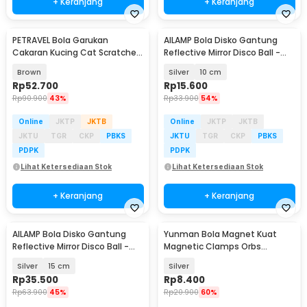
+ Keranjang
+ Keranjang
PETRAVEL Bola Garukan
AILAMP Bola Disko Gantung
Cakaran Kucing Cat Scratcher
Reflective Mirror Disco Ball -
Toy - PR935
D018
Brown
Silver
10 cm
Rp
52.700
Rp
15.600
Rp
90.900
43%
Rp
33.900
54%
Online
JKTP
JKTB
Online
JKTP
JKTB
JKTU
TGR
CKP
PBKS
JKTU
TGR
CKP
PBKS
PDPK
PDPK
Lihat Ketersediaan Stok
Lihat Ketersediaan Stok
+ Keranjang
+ Keranjang
AILAMP Bola Disko Gantung
Yunman Bola Magnet Kuat
Reflective Mirror Disco Ball -
Magnetic Clamps Orbs
D018
Multifungsi 1cm 2 PCS - BD05
Silver
15 cm
Silver
Rp
35.500
Rp
8.400
Rp
63.900
45%
Rp
20.900
60%