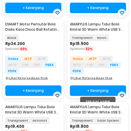
+ Keranjang
+ Keranjang
ESMART Motor Pemutar Bola
AMARYLLIS Lampu Tidur Bola
Disko Kaca Disco Ball Rotating
Kristal 3D Warm White USB 3W
Motor 1.5 RPM - TYD49-04
- AM-6
Black
Transparent
Moon
Rp
34.200
Rp
18.900
Rp
61.900
45%
Rp
38.900
52%
Online
JKTP
JKTB
Online
JKTP
JKTB
JKTU
TGR
CKP
PBKS
JKTU
TGR
CKP
PBKS
PDPK
PDPK
Lihat Ketersediaan Stok
Lihat Ketersediaan Stok
+ Keranjang
+ Keranjang
TERJUAL HABIS
AMARYLLIS Lampu Tidur Bola
AMARYLLIS Lampu Tidur Bola
Kristal 3D Warm White USB 3W
Kristal 3D Warm White USB 3W
- AM-6
- AM-6
Transparent
Astronot
Transparent
Solar System
Rp
19.400
Rp
18.800