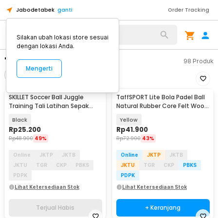
Jabodetabek
ganti
Order Tracking
Silakan ubah lokasi store sesuai
dengan lokasi Anda.
"bola kali"
98
Produk
Mengerti
Filter
Urutkan
TERJUAL HABIS
SKILLET Soccer Ball Juggle
TaffSPORT Lite Bola Padel Ball
Training Tali Latihan Sepak
Natural Rubber Core Felt Wool
Bola - SKT5
3 PCS - X33
Black
Yellow
Rp
25.200
Rp
41.900
Rp
48.900
49%
Rp
72.900
43%
Online
JKTP
JKTB
Online
JKTP
JKTB
JKTU
TGR
CKP
PBKS
JKTU
TGR
CKP
PBKS
PDPK
PDPK
Lihat Ketersediaan Stok
Lihat Ketersediaan Stok
Terjual Habis
+ Keranjang