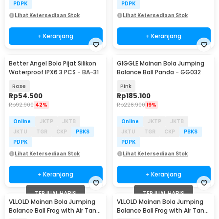
PDPK
PDPK
Lihat Ketersediaan Stok
Lihat Ketersediaan Stok
+ Keranjang
+ Keranjang
Better Angel Bola Pijat Silikon
GIGGLE Mainan Bola Jumping
Waterproof IPX6 3 PCS - BA-31
Balance Ball Panda - GG032
Rose
Pink
Rp
54.500
Rp
185.100
Rp
92.900
42%
Rp
226.900
19%
Online
JKTP
JKTB
Online
JKTP
JKTB
JKTU
TGR
CKP
PBKS
JKTU
TGR
CKP
PBKS
PDPK
PDPK
Lihat Ketersediaan Stok
Lihat Ketersediaan Stok
+ Keranjang
+ Keranjang
TERJUAL HABIS
TERJUAL HABIS
VLLOLD Mainan Bola Jumping
VLLOLD Mainan Bola Jumping
Balance Ball Frog with Air Tank
Balance Ball Frog with Air Tank