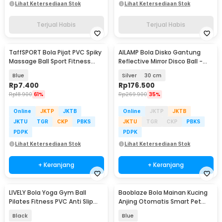
Lihat Ketersediaan Stok
Lihat Ketersediaan Stok
Terjual Habis
Terjual Habis
TaffSPORT Bola Pijat PVC Spiky
AILAMP Bola Disko Gantung
Massage Ball Sport Fitness
Reflective Mirror Disco Ball -
6.5cm - HA681
D018
Blue
Silver
30 cm
Rp
7.400
Rp
176.500
Rp
18.900
61%
Rp
269.900
35%
Online
JKTP
JKTB
Online
JKTP
JKTB
JKTU
TGR
CKP
PBKS
JKTU
TGR
CKP
PBKS
PDPK
PDPK
Lihat Ketersediaan Stok
Lihat Ketersediaan Stok
+ Keranjang
+ Keranjang
LIVELY Bola Yoga Gym Ball
Baoblaze Bola Mainan Kucing
Pilates Fitness PVC Anti Slip
Anjing Otomatis Smart Pet
25cm - H1H21
Cat Dog Ball - PG-CT042
Black
Blue