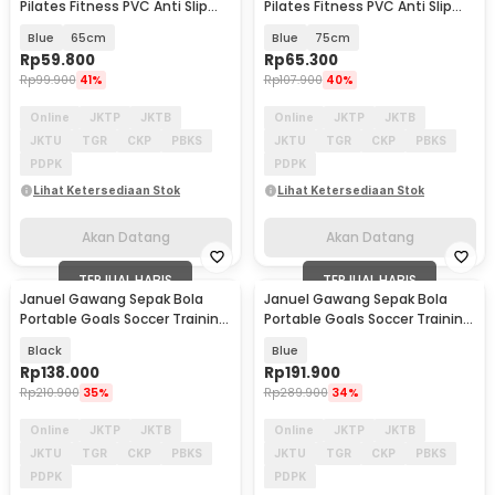
Pilates Fitness PVC Anti Slip
Pilates Fitness PVC Anti Slip
with Air Pump - H1H20
with Air Pump - H1H20
Blue
65cm
Blue
75cm
Rp
59.800
Rp
65.300
Rp
99.900
41%
Rp
107.900
40%
Online
JKTP
JKTB
Online
JKTP
JKTB
JKTU
TGR
CKP
PBKS
JKTU
TGR
CKP
PBKS
PDPK
PDPK
Lihat Ketersediaan Stok
Lihat Ketersediaan Stok
Akan Datang
Akan Datang
TERJUAL HABIS
TERJUAL HABIS
Januel Gawang Sepak Bola
Januel Gawang Sepak Bola
Portable Goals Soccer Training
Portable Goals Soccer Training
Equipment 2in1 - Jn43
Equipment 4in1 - JN42
Black
Blue
Rp
138.000
Rp
191.900
Rp
210.900
35%
Rp
289.900
34%
Online
JKTP
JKTB
Online
JKTP
JKTB
JKTU
TGR
CKP
PBKS
JKTU
TGR
CKP
PBKS
PDPK
PDPK