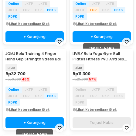
Online
JKTP
JKTB
Online
JKTP
JKTB
JKTU
TGR
CKP
PBKS
JKTU
TGR
CKP
PBKS
PDPK
PDPK
Lihat Ketersediaan Stok
Lihat Ketersediaan Stok
+ Keranjang
+ Keranjang
TERJUAL HABIS
JOMJ Bola Training 4 Finger
LIVELY Bola Yoga Gym Ball
Hand Grip Strength Stress Ball
Pilates Fitness PVC Anti Slip
- JO4
25cm - H1H21
Blue
Blue
Rp
32.700
Rp
11.300
Rp
59.900
46%
Rp
25.900
57%
Online
JKTP
JKTB
Online
JKTP
JKTB
JKTU
TGR
CKP
PBKS
JKTU
TGR
CKP
PBKS
PDPK
PDPK
Lihat Ketersediaan Stok
Lihat Ketersediaan Stok
+ Keranjang
Terjual Habis
TERJUAL HABIS