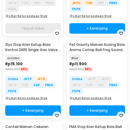
JKTU
TGR
CKP
PBKS
JKTU
TGR
CKP
PBKS
PDPK
PDPK
Lihat Ketersediaan Stok
Lihat Ketersediaan Stok
Terjual Habis
+ Keranjang
Slyz Stop Kran Katup Bola
Pet Gravity Mainan Kucing Bola
Kontrol DN15 Single Gas Valve
Aroma Catnip Ball Frog Sound
1/2 ke 3/8Inch - Slyz42
- PG-CT162
Golden
Blue
Rp
15.100
Rp
11.900
Rp
32.900
55%
Rp
27.900
58%
Online
JKTP
JKTB
Online
JKTP
JKTB
JKTU
TGR
CKP
PBKS
JKTU
TGR
CKP
PBKS
PDPK
PDPK
Lihat Ketersediaan Stok
Lihat Ketersediaan Stok
+ Keranjang
+ Keranjang
Contail Mainan Cakaran
FMA Stop Kran Katup Bola Ball