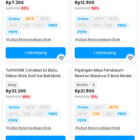
Rp
7.300
Rp
12.900
Rp
18.900
62%
Rp
28.900
56%
Online
JKTP
JKTB
Online
JKTP
JKTB
JKTU
TGR
CKP
PBKS
JKTU
TGR
CKP
PBKS
PDPK
PDPK
Lihat Ketersediaan Stok
Lihat Ketersediaan Stok
+ Keranjang
+ Keranjang
TaffHOME Cetakan Es Batu
Pajangan Meja Pendulum
Silikon Bola Golf Ice Ball Mold 4
Newton Balance 5 Bola Model
Grid - FS4
Arched - ZY02
Gray
Brown
S
Rp
32.200
Rp
21.800
Rp
58.900
46%
Rp
43.900
51%
Online
JKTP
JKTB
Online
JKTP
JKTB
JKTU
TGR
CKP
PBKS
JKTU
TGR
CKP
PBKS
PDPK
PDPK
Lihat Ketersediaan Stok
Lihat Ketersediaan Stok