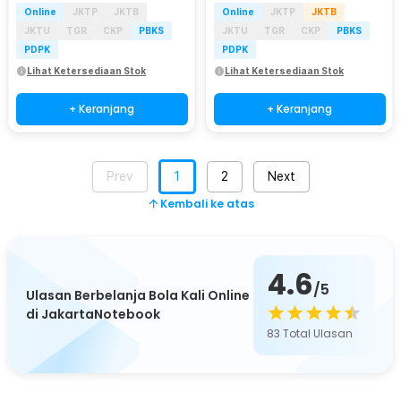
Online
JKTP
JKTB
Online
JKTP
JKTB
JKTU
TGR
CKP
PBKS
JKTU
TGR
CKP
PBKS
PDPK
PDPK
Lihat Ketersediaan Stok
Lihat Ketersediaan Stok
+ Keranjang
+ Keranjang
Prev
1
2
Next
Kembali ke atas
4.6
/5
Ulasan Berbelanja Bola Kali Online
di JakartaNotebook
83
Total Ulasan