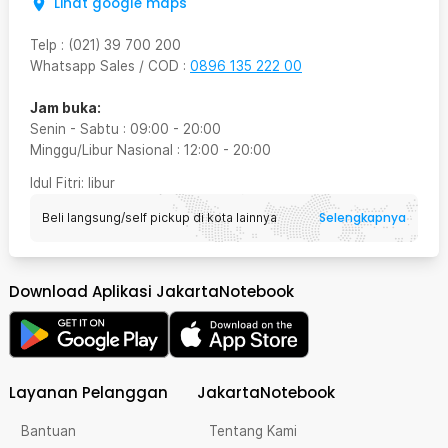
Lihat google maps
Telp
:
(021) 39 700 200
Whatsapp Sales / COD
:
0896 135 222 00
Jam buka:
Senin - Sabtu
:
09:00
-
20:00
Minggu/Libur Nasional
:
12:00
-
20:00
Idul Fitri
: libur
Selengkapnya
Beli langsung/self pickup di kota lainnya
Download Aplikasi JakartaNotebook
Layanan Pelanggan
JakartaNotebook
Bantuan
Tentang Kami