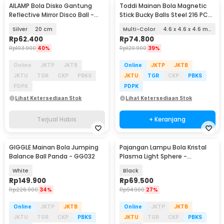
AILAMP Bola Disko Gantung
Toddi Mainan Bola Magnetic
Reflective Mirror Disco Ball -
Stick Bucky Balls Steel 216 PCS
D018
- TH7005A
Silver
20 cm
Multi-Color
4.6 x 4.6 x 4.6 mm
Rp
62.400
Rp
74.800
Rp
103.900
40%
Rp
120.900
39%
Online
JKTP
JKTB
Online
JKTP
JKTB
JKTU
TGR
CKP
PBKS
JKTU
TGR
CKP
PBKS
PDPK
PDPK
Lihat Ketersediaan Stok
Lihat Ketersediaan Stok
Terjual Habis
+ Keranjang
GIGGLE Mainan Bola Jumping
Pajangan Lampu Bola Kristal
Balance Ball Panda - GG032
Plasma Light Sphere -
ZC211700
White
Black
Rp
149.900
Rp
69.500
Rp
226.900
34%
Rp
94.900
27%
Online
JKTP
JKTB
Online
JKTP
JKTB
JKTU
TGR
CKP
PBKS
JKTU
TGR
CKP
PBKS