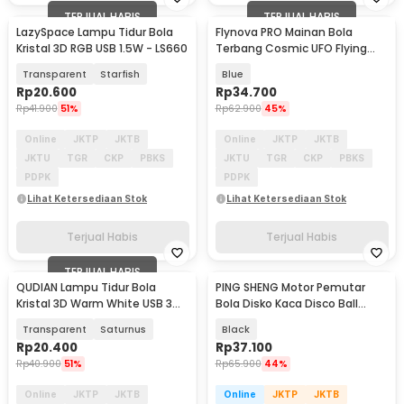
TERJUAL HABIS
TERJUAL HABIS
LazySpace Lampu Tidur Bola
Flynova PRO Mainan Bola
Kristal 3D RGB USB 1.5W - LS660
Terbang Cosmic UFO Flying
Ball USB Charge - 998
Transparent
Starfish
Blue
Rp
20.600
Rp
34.700
Rp
41.900
51%
Rp
62.900
45%
Online
JKTP
JKTB
Online
JKTP
JKTB
JKTU
TGR
CKP
PBKS
JKTU
TGR
CKP
PBKS
PDPK
PDPK
Lihat Ketersediaan Stok
Lihat Ketersediaan Stok
Terjual Habis
Terjual Habis
TERJUAL HABIS
QUDIAN Lampu Tidur Bola
PING SHENG Motor Pemutar
Kristal 3D Warm White USB 3W
Bola Disko Kaca Disco Ball
Galaxy Planet - QU-6
Rotating 2.5RPM - TYD49-04
Transparent
Saturnus
Black
Rp
20.400
Rp
37.100
Rp
40.900
51%
Rp
65.900
44%
Online
JKTP
JKTB
Online
JKTP
JKTB