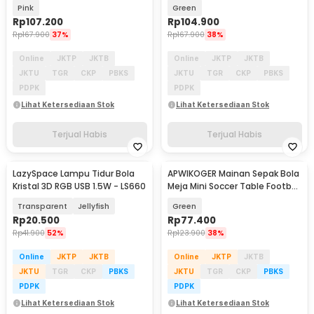
- VL032
- VL032
Pink
Green
Rp
107.200
Rp
104.900
Rp
167.900
37%
Rp
167.900
38%
Online
JKTP
JKTB
Online
JKTP
JKTB
JKTU
TGR
CKP
PBKS
JKTU
TGR
CKP
PBKS
PDPK
PDPK
Lihat Ketersediaan Stok
Lihat Ketersediaan Stok
Terjual Habis
Terjual Habis
LazySpace Lampu Tidur Bola
APWIKOGER Mainan Sepak Bola
Kristal 3D RGB USB 1.5W - LS660
Meja Mini Soccer Table Football
Game - AW017
Transparent
Jellyfish
Green
Rp
20.500
Rp
77.400
Rp
41.900
52%
Rp
123.900
38%
Online
JKTP
JKTB
Online
JKTP
JKTB
JKTU
TGR
CKP
PBKS
JKTU
TGR
CKP
PBKS
PDPK
PDPK
Lihat Ketersediaan Stok
Lihat Ketersediaan Stok