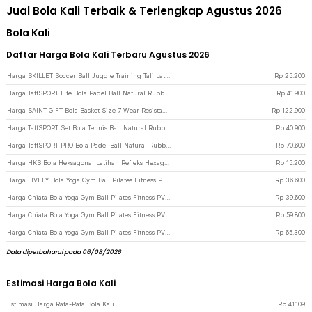
Jual Bola Kali Terbaik & Terlengkap Agustus 2026
Bola Kali
Daftar Harga Bola Kali Terbaru Agustus 2026
Harga SKILLET Soccer Ball Juggle Training Tali Latihan Sepak Bola - SKT5 - Black
Rp
25.200
Harga TaffSPORT Lite Bola Padel Ball Natural Rubber Core Felt Wool 3 PCS - X33 - Yellow
Rp
41.900
Harga SAINT GIFT Bola Basket Size 7 Wear Resistant Moisture Absorbing PU - H-7 - Brown
Rp
122.900
Harga TaffSPORT Set Bola Tennis Ball Natural Rubber Synthetic Fabric 3 PCS - X36 - Yellow
Rp
40.900
Harga TaffSPORT PRO Bola Padel Ball Natural Rubber Core Felt Wool 3 PCS - X30 - Yellow
Rp
70.600
Harga HKS Bola Heksagonal Latihan Refleks Hexagonal Reaction Ball 6.5 cm - HK004 - Green
Rp
15.200
Harga LIVELY Bola Yoga Gym Ball Pilates Fitness PVC Anti Slip 55cm - Blue
Rp
36.600
Harga Chiata Bola Yoga Gym Ball Pilates Fitness PVC Anti Slip with Air Pump 45cm - H1H20 - Blue
Rp
39.600
Harga Chiata Bola Yoga Gym Ball Pilates Fitness PVC Anti Slip with Air Pump 65cm - H1H20 - Blue
Rp
59.800
Harga Chiata Bola Yoga Gym Ball Pilates Fitness PVC Anti Slip with Air Pump 75cm - H1H20 - Blue
Rp
65.300
Data diperbaharui pada 06/08/2026
Estimasi Harga Bola Kali
Estimasi Harga Rata-Rata Bola Kali
Rp
41.109