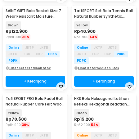
SAINT GIFT Bola Basket Size 7
TaffSPORT Set Bola Tennis Ball
Wear Resistant Moisture
Natural Rubber Synthetic
Absorbing PU - H-7
Fabric 3 PCS - X36
Brown
Yellow
Rp
122.900
Rp
40.900
Rp
191.900
36%
Rp
71.900
44%
Online
JKTP
JKTB
Online
JKTP
JKTB
JKTU
TGR
CKP
PBKS
JKTU
TGR
CKP
PBKS
PDPK
PDPK
Lihat Ketersediaan Stok
Lihat Ketersediaan Stok
+ Keranjang
+ Keranjang
TaffSPORT PRO Bola Padel Ball
HKS Bola Heksagonal Latihan
Natural Rubber Core Felt Wool
Refleks Hexagonal Reaction
3 PCS - X30
Ball 6.5 cm - HK004
Yellow
Green
Rp
70.600
Rp
15.200
Rp
114.900
39%
Rp
32.900
54%
Online
JKTP
JKTB
Online
JKTP
JKTB