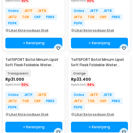
Rp
60.900
50%
Rp
60.900
50%
Online
JKTP
JKTB
Online
JKTP
JKTB
JKTU
TGR
CKP
PBKS
JKTU
TGR
CKP
PBKS
PDPK
PDPK
Lihat Ketersediaan Stok
Lihat Ketersediaan Stok
+ Keranjang
+ Keranjang
TaffSPORT Botol Minum Lipat
TaffSPORT Botol Minum Lipat
Soft Flask Foldable Water
Soft Flask Foldable Water
Bottle TPU 500ml - TF-50
Bottle TPU 500ml - TF-50
Transparent
Orange
Rp
31.000
Rp
33.400
Rp
60.900
50%
Rp
60.900
46%
Online
JKTP
JKTB
Online
JKTP
JKTB
JKTU
TGR
CKP
PBKS
JKTU
TGR
CKP
PBKS
PDPK
PDPK
Lihat Ketersediaan Stok
Lihat Ketersediaan Stok
+ Keranjang
+ Keranjang