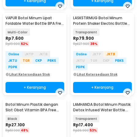
+ Keranjang
+ Keranjang
VAPUR Botol Minum Lipat
LASKSTIRMUG Botol Minum
Foldable Water Bottle BPA Free
Protein Shaker Electric Bottle
Karabiner 500ml - V5
BPA Free 480ml - 1505
Multi-Color
Transparent
Rp
7.600
Rp
79.900
Rp
19.900
62%
Rp
127.900
38%
Online
JKTP
JKTB
Online
JKTP
JKTB
JKTU
TGR
CKP
PBKS
JKTU
TGR
CKP
PBKS
PDPK
PDPK
Lihat Ketersediaan Stok
Lihat Ketersediaan Stok
+ Keranjang
+ Keranjang
Botol Minum Plastik dengan
LAMHANDA Botol Minum Plastik
Slot Obat Vitamin BPA Free
Detox Infused Water Bottle
600ml - 830
BPA Free 1L - QWF236
Black
Transparent
Rp
27.100
Rp
17.400
Rp
51.900
48%
Rp
36.900
53%