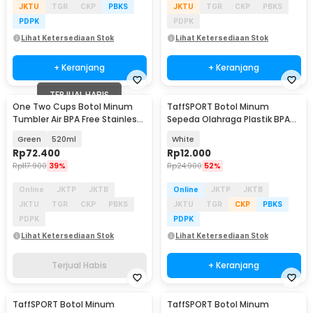
JKTU
TGR
CKP
PBKS
JKTU
TGR
CKP
PBKS
PDPK
PDPK
Lihat Ketersediaan Stok
Lihat Ketersediaan Stok
+ Keranjang
+ Keranjang
TERJUAL HABIS
One Two Cups Botol Minum
TaffSPORT Botol Minum
Tumbler Air BPA Free Stainless
Sepeda Olahraga Plastik BPA
Steel - CL520
Free 730ml - 30A11
Green
520ml
White
Rp
72.400
Rp
12.000
Rp
117.900
39%
Rp
24.900
52%
Online
JKTP
JKTB
Online
JKTP
JKTB
JKTU
TGR
CKP
PBKS
JKTU
TGR
CKP
PBKS
PDPK
PDPK
Lihat Ketersediaan Stok
Lihat Ketersediaan Stok
Terjual Habis
+ Keranjang
TaffSPORT Botol Minum
TaffSPORT Botol Minum