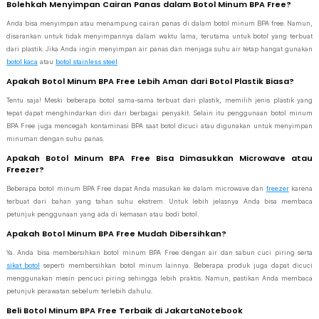
Bolehkah Menyimpan Cairan Panas dalam Botol Minum BPA Free?
Anda bisa menyimpan atau menampung cairan panas di dalam botol minum BPA free. Namun,
disarankan untuk tidak menyimpannya dalam waktu lama, terutama untuk botol yang terbuat
dari plastik. Jika Anda ingin menyimpan air panas dan menjaga suhu air tetap hangat gunakan
botol kaca
atau
botol stainless steel
.
Apakah Botol Minum BPA Free Lebih Aman dari Botol Plastik Biasa?
Tentu saja! Meski beberapa botol sama-sama terbuat dari plastik, memilih jenis plastik yang
tepat dapat menghindarkan diri dari berbagai penyakit. Selain itu penggunaan botol minum
BPA Free juga mencegah kontaminasi BPA saat botol dicuci atau digunakan untuk menyimpan
minuman dengan suhu panas.
Apakah Botol Minum BPA Free Bisa Dimasukkan Microwave atau
Freezer?
Beberapa botol minum BPA Free dapat Anda masukan ke dalam microwave dan
freezer
karena
terbuat dari bahan yang tahan suhu ekstrem. Untuk lebih jelasnya Anda bisa membaca
petunjuk penggunaan yang ada di kemasan atau bodi botol.
Apakah Botol Minum BPA Free Mudah Dibersihkan?
Ya. Anda bisa membersihkan botol minum BPA Free dengan air dan sabun cuci piring serta
sikat botol
seperti membersihkan botol minum lainnya. Beberapa produk juga dapat dicuci
menggunakan mesin pencuci piring sehingga lebih praktis. Namun, pastikan Anda membaca
petunjuk perawatan sebelum terlebih dahulu.
Beli Botol Minum BPA Free Terbaik di JakartaNotebook