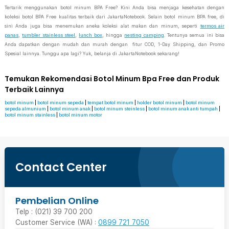
Tertarik menggunakan botol minum BPA Free? Kini Anda bisa menjaga kesehatan dengan
koleksi botol BPA Free kualitas terbaik dari JakartaNotebook. Selain botol minum BPA free, di
sini Anda juga bisa menemukan aneka koleksi alat makan dan minum, seperti
termos air
panas
,
tumbler stainless steel
,
lunch box
, hingga
nesting camping
. Tentunya semua ini bisa
Anda dapatkan dengan mudah dan murah dengan fitur COD, 1-Day Shipping, dan Promo
Spesial lainnya. Tunggu apa lagi? Yuk, belanja di JakartaNotebook sekarang!
Temukan Rekomendasi Botol Minum Bpa Free dan Produk
Terbaik Lainnya
botol minum
|
botol minum sepeda
|
tempat botol minum
|
holder botol minum
|
botol minum
sepeda almunium
|
botol minum anak
|
botol minum steinless
|
botol minum anak anti tumpah
|
botol minum stainless
|
botol minum motor
Contact Center
Pembelian Online
Telp : (021) 39 700 200
Customer Service (WA) :
0899 721 7050