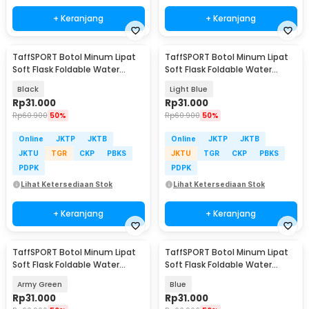
+ Keranjang
+ Keranjang
TaffSPORT Botol Minum Lipat
TaffSPORT Botol Minum Lipat
Soft Flask Foldable Water
Soft Flask Foldable Water
Bottle TPU 500ml - TF-50
Bottle TPU 500ml - TF-50
Black
Light Blue
Rp
31.000
Rp
31.000
Rp
60.900
50%
Rp
60.900
50%
Online
JKTP
JKTB
Online
JKTP
JKTB
JKTU
TGR
CKP
PBKS
JKTU
TGR
CKP
PBKS
PDPK
PDPK
Lihat Ketersediaan Stok
Lihat Ketersediaan Stok
+ Keranjang
+ Keranjang
TaffSPORT Botol Minum Lipat
TaffSPORT Botol Minum Lipat
Soft Flask Foldable Water
Soft Flask Foldable Water
Bottle TPU 500ml - TF-50
Bottle TPU 500ml - TF-50
Army Green
Blue
Rp
31.000
Rp
31.000