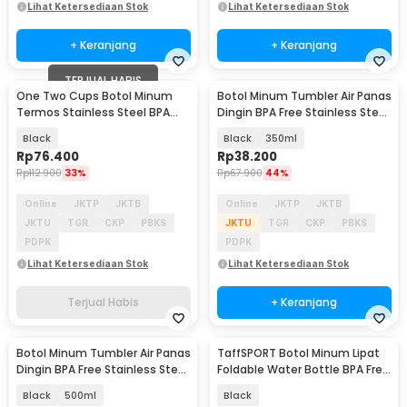
Lihat Ketersediaan Stok
Lihat Ketersediaan Stok
+ Keranjang
+ Keranjang
TERJUAL HABIS
One Two Cups Botol Minum
Botol Minum Tumbler Air Panas
Termos Stainless Steel BPA
Dingin BPA Free Stainless Steel
Free 400ml - K623
- HS-6983
Black
Black
350ml
Rp
76.400
Rp
38.200
Rp
112.900
33%
Rp
67.900
44%
Online
JKTP
JKTB
Online
JKTP
JKTB
JKTU
TGR
CKP
PBKS
JKTU
TGR
CKP
PBKS
PDPK
PDPK
Lihat Ketersediaan Stok
Lihat Ketersediaan Stok
Terjual Habis
+ Keranjang
Botol Minum Tumbler Air Panas
TaffSPORT Botol Minum Lipat
Akan Datang
Dingin BPA Free Stainless Steel
Foldable Water Bottle BPA Free
- HS-6983
700ml - S29
Black
500ml
Black