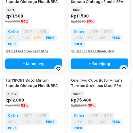
Sepeda Olahraga Plastik BPA
Sepeda Olahraga Plastik BPA
Free 730ml - 30A11
Free 730ml - 30A11
Red
Blue
Rp
11.500
Rp
11.900
Rp
24.900
54%
Rp
24.900
53%
Online
JKTP
JKTB
Online
JKTP
JKTB
JKTU
TGR
CKP
PBKS
JKTU
TGR
CKP
PBKS
PDPK
PDPK
Lihat Ketersediaan Stok
Lihat Ketersediaan Stok
+ Keranjang
+ Keranjang
TaffSPORT Botol Minum
One Two Cups Botol Minum
Sepeda Olahraga Plastik BPA
Termos Stainless Steel BPA
Free 730ml - 30A11
Free 400ml - K623
Black
Silver
Rp
12.000
Rp
76.400
Rp
24.900
52%
Rp
122.900
38%
Online
JKTP
JKTB
Online
JKTP
JKTB
JKTU
TGR
CKP
PBKS
JKTU
TGR
CKP
PBKS
PDPK
PDPK