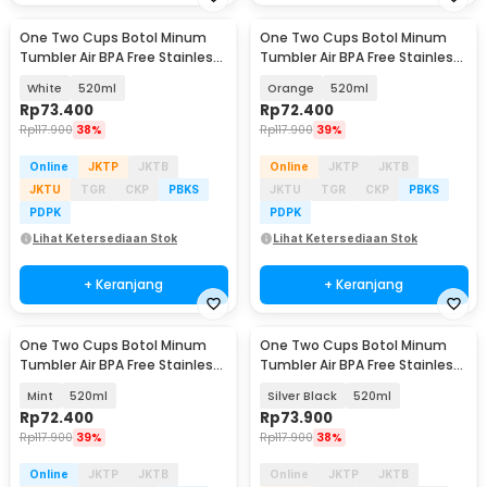
One Two Cups Botol Minum
One Two Cups Botol Minum
Tumbler Air BPA Free Stainless
Tumbler Air BPA Free Stainless
Steel - CL520
Steel - CL520
White
520ml
Orange
520ml
Rp
73.400
Rp
72.400
Rp
117.900
38%
Rp
117.900
39%
Online
JKTP
JKTB
Online
JKTP
JKTB
JKTU
TGR
CKP
PBKS
JKTU
TGR
CKP
PBKS
PDPK
PDPK
Lihat Ketersediaan Stok
Lihat Ketersediaan Stok
+ Keranjang
+ Keranjang
One Two Cups Botol Minum
One Two Cups Botol Minum
Tumbler Air BPA Free Stainless
Tumbler Air BPA Free Stainless
Steel - CL520
Steel - CL520
Mint
520ml
Silver Black
520ml
Rp
72.400
Rp
73.900
Rp
117.900
39%
Rp
117.900
38%
Online
JKTP
JKTB
Online
JKTP
JKTB