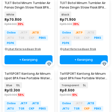
TLXT Botol Minum Tumbler Air
TLXT Botol Minum Tumbler Air
Panas Dingin Straw Flask BPA
Panas Dingin Straw Flask BPA
Free 1.2L - YS-9385
Free 1.2L - YS-9388
White
Black
Rp
70.800
Rp
71.900
Rp
114.900
39%
Rp
116.900
39%
Online
JKTP
JKTB
Online
JKTP
JKTB
JKTU
TGR
CKP
PBKS
JKTU
TGR
CKP
PBKS
PDPK
PDPK
Lihat Ketersediaan Stok
Lihat Ketersediaan Stok
+ Keranjang
+ Keranjang
TaffSPORT Kantong Air Minum
TaffSPORT Kantong Air Minum
Lipat BPA Free Portable Water
Lipat BPA Free Portable Water
Bag - SD-10
Bag - SD-10
Blue
10L
Transparent
5L
Rp
13.300
Rp
8.600
Rp
29.900
56%
Rp
21.900
61%
Online
JKTP
JKTB
Online
JKTP
JKTB
JKTU
TGR
CKP
PBKS
JKTU
TGR
CKP
PBKS