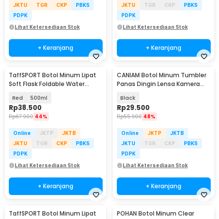
JKTU
TGR
CKP
PBKS
JKTU
TGR
CKP
PBKS
PDPK
PDPK
Lihat Ketersediaan Stok
Lihat Ketersediaan Stok
+ Keranjang
+ Keranjang
TaffSPORT Botol Minum Lipat
CANIAM Botol Minum Tumbler
Soft Flask Foldable Water
Panas Dingin Lensa Kamera
Bottle Sport TPU - TF-25
24-105mm 400ml
Red
500ml
Black
Rp
38.500
Rp
29.500
Rp
67.900
44%
Rp
55.900
48%
Online
JKTP
JKTB
Online
JKTP
JKTB
JKTU
TGR
CKP
PBKS
JKTU
TGR
CKP
PBKS
PDPK
PDPK
Lihat Ketersediaan Stok
Lihat Ketersediaan Stok
+ Keranjang
+ Keranjang
TaffSPORT Botol Minum Lipat
POHAN Botol Minum Clear