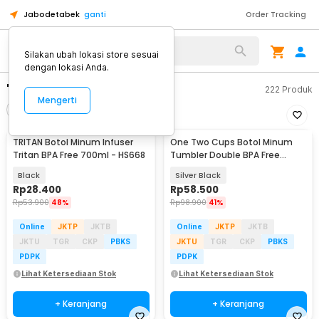
Jabodetabek
ganti
Order Tracking
Silakan ubah lokasi store sesuai
dengan lokasi Anda.
"botol minum bpa free"
222
Produk
Mengerti
Filter
Urutkan
TRITAN Botol Minum Infuser
One Two Cups Botol Minum
Tritan BPA Free 700ml - HS668
Tumbler Double BPA Free
Stainless Steel 600ml - AOM611
Black
Silver Black
Rp
28.400
Rp
58.500
Rp
53.900
48%
Rp
98.900
41%
Online
JKTP
JKTB
Online
JKTP
JKTB
JKTU
TGR
CKP
PBKS
JKTU
TGR
CKP
PBKS
PDPK
PDPK
Lihat Ketersediaan Stok
Lihat Ketersediaan Stok
+ Keranjang
+ Keranjang