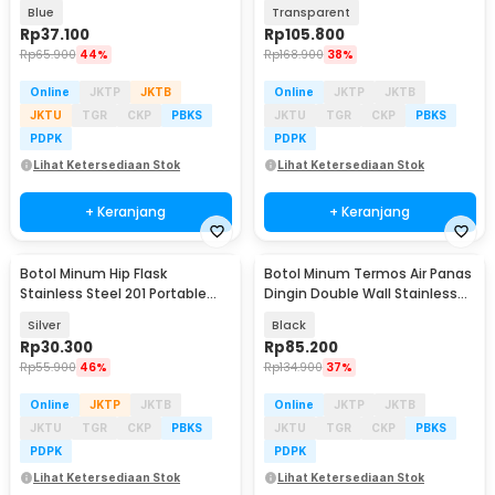
Hydration Bag 3L - Y8
Hydration Bag 3L - TF100
Blue
Transparent
Rp
37.100
Rp
105.800
Rp
65.900
44%
Rp
168.900
38%
Online
JKTP
JKTB
Online
JKTP
JKTB
JKTU
TGR
CKP
PBKS
JKTU
TGR
CKP
PBKS
PDPK
PDPK
Lihat Ketersediaan Stok
Lihat Ketersediaan Stok
+ Keranjang
+ Keranjang
Botol Minum Hip Flask
Botol Minum Termos Air Panas
Stainless Steel 201 Portable
Dingin Double Wall Stainless
Round Shape 150ml - B-5
Steel 1L - MG24
Silver
Black
Rp
30.300
Rp
85.200
Rp
55.900
46%
Rp
134.900
37%
Online
JKTP
JKTB
Online
JKTP
JKTB
JKTU
TGR
CKP
PBKS
JKTU
TGR
CKP
PBKS
PDPK
PDPK
Lihat Ketersediaan Stok
Lihat Ketersediaan Stok