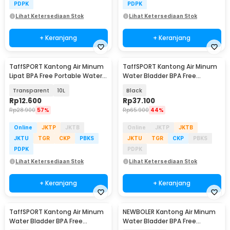
PDPK
PDPK
Lihat Ketersediaan Stok
Lihat Ketersediaan Stok
+ Keranjang
+ Keranjang
TaffSPORT Kantong Air Minum
TaffSPORT Kantong Air Minum
Lipat BPA Free Portable Water
Water Bladder BPA Free
Bag - SD-10
Hydration Bag 3L - Y8
Transparent
10L
Black
Rp
12.600
Rp
37.100
Rp
28.900
57%
Rp
65.900
44%
Online
JKTP
JKTB
Online
JKTP
JKTB
JKTU
TGR
CKP
PBKS
JKTU
TGR
CKP
PBKS
PDPK
PDPK
Lihat Ketersediaan Stok
Lihat Ketersediaan Stok
+ Keranjang
+ Keranjang
TaffSPORT Kantong Air Minum
NEWBOLER Kantong Air Minum
Water Bladder BPA Free
Water Bladder BPA Free