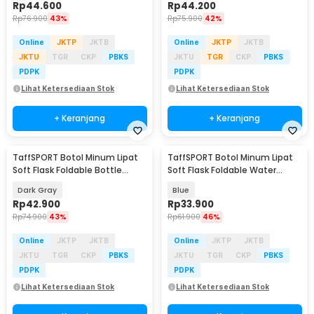
Rp
44.600
Rp
44.200
Rp
76.900
43%
Rp
75.900
42%
Online
JKTP
JKTB
Online
JKTP
JKTB
JKTU
TGR
CKP
PBKS
JKTU
TGR
CKP
PBKS
PDPK
PDPK
Lihat Ketersediaan Stok
Lihat Ketersediaan Stok
+ Keranjang
+ Keranjang
TaffSPORT Botol Minum Lipat
TaffSPORT Botol Minum Lipat
Soft Flask Foldable Bottle
Soft Flask Foldable Water
Water TPU 500ml - TFG-50
Bottle TPU 500ml - TFG-50
Dark Gray
Blue
Rp
42.900
Rp
33.900
Rp
74.900
43%
Rp
61.900
46%
Online
JKTP
JKTB
Online
JKTP
JKTB
JKTU
TGR
CKP
PBKS
JKTU
TGR
CKP
PBKS
PDPK
PDPK
Lihat Ketersediaan Stok
Lihat Ketersediaan Stok