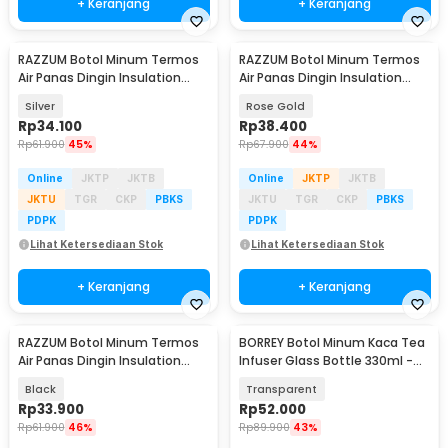
+ Keranjang
+ Keranjang
RAZZUM Botol Minum Termos
RAZZUM Botol Minum Termos
Air Panas Dingin Insulation
Air Panas Dingin Insulation
Bottle 280ml - XPD300
Bottle 280ml - XPD300
Silver
Rose Gold
Rp
34.100
Rp
38.400
Rp
61.900
45%
Rp
67.900
44%
Online
JKTP
JKTB
Online
JKTP
JKTB
JKTU
TGR
CKP
PBKS
JKTU
TGR
CKP
PBKS
PDPK
PDPK
Lihat Ketersediaan Stok
Lihat Ketersediaan Stok
+ Keranjang
+ Keranjang
RAZZUM Botol Minum Termos
BORREY Botol Minum Kaca Tea
Air Panas Dingin Insulation
Infuser Glass Bottle 330ml -
Bottle 280ml - XPD300
BR-029
Black
Transparent
Rp
33.900
Rp
52.000
Rp
61.900
46%
Rp
89.900
43%