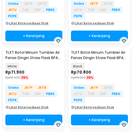
Online
JKTP
JKTB
Online
JKTP
JKTB
JKTU
TGR
CKP
PBKS
JKTU
TGR
CKP
PBKS
PDPK
PDPK
Lihat Ketersediaan Stok
Lihat Ketersediaan Stok
+ Keranjang
+ Keranjang
TLXT Botol Minum Tumbler Air
TLXT Botol Minum Tumbler Air
Panas Dingin Straw Flask BPA
Panas Dingin Straw Flask BPA
Free 1.2L - YS-9388
Free 1.2L - YS-9385
White
Black
Rp
71.900
Rp
70.800
Rp
116.900
39%
Rp
114.900
39%
Online
JKTP
JKTB
Online
JKTP
JKTB
JKTU
TGR
CKP
PBKS
JKTU
TGR
CKP
PBKS
PDPK
PDPK
Lihat Ketersediaan Stok
Lihat Ketersediaan Stok
+ Keranjang
+ Keranjang