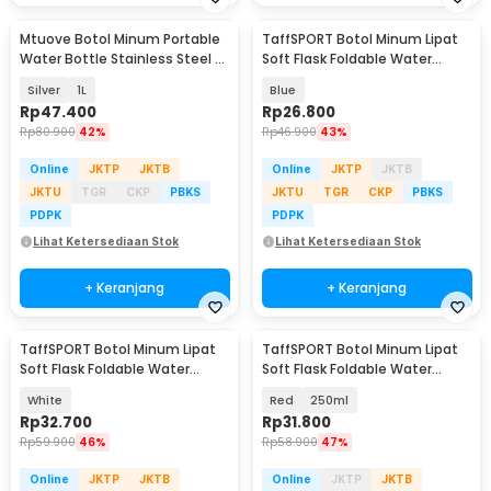
Mtuove Botol Minum Portable
TaffSPORT Botol Minum Lipat
Water Bottle Stainless Steel -
Soft Flask Foldable Water
YM006
Bottle TPU 150ml - TFB-10
Silver
1L
Blue
Rp
47.400
Rp
26.800
Rp
80.900
42%
Rp
46.900
43%
Online
JKTP
JKTB
Online
JKTP
JKTB
JKTU
TGR
CKP
PBKS
JKTU
TGR
CKP
PBKS
PDPK
PDPK
Lihat Ketersediaan Stok
Lihat Ketersediaan Stok
+ Keranjang
+ Keranjang
TaffSPORT Botol Minum Lipat
TaffSPORT Botol Minum Lipat
Soft Flask Foldable Water
Soft Flask Foldable Water
Bottle TPU 350ml - TF-60
Bottle Sport TPU - TF-25
White
Red
250ml
Rp
32.700
Rp
31.800
Rp
59.900
46%
Rp
58.900
47%
Online
JKTP
JKTB
Online
JKTP
JKTB