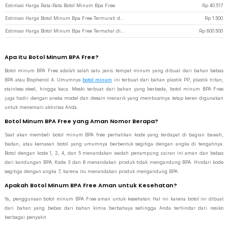
Estimasi Harga Rata-Rata Botol Minum Bpa Free
Rp
40.517
Estimasi Harga Botol Minum Bpa Free Termurah di JakartaNotebook
Rp
1.500
Estimasi Harga Botol Minum Bpa Free Termahal di JakartaNotebook
Rp
800.500
Apa Itu Botol Minum BPA Free?
Botol minum BPA Free adalah salah satu jenis tempat minum yang dibuat dari bahan bebas
BPA atau Bisphenol A. Umumnya
botol minum
ini terbuat dari bahan plastik PP, plastik tritan,
stainless steel, hingga kaca. Meski terbuat dari bahan yang berbeda, botol minum BPA Free
juga hadir dengan aneka model dan desain menarik yang membuatnya tetap keren digunakan
untuk menemani aktivitas Anda.
Botol Minum BPA Free yang Aman Nomor Berapa?
Saat akan membeli botol minum BPA free perhatikan kode yang terdapat di bagian bawah,
badan, atau kemasan botol yang umumnya berbentuk segitiga dengan angka di tengahnya.
Botol dengan kode 1, 2, 4, dan 5 menandakan wadah penampung cairan ini aman dan bebas
dari kandungan BPA. Kode 3 dan 6 menandakan produk tidak mengandung BPA. Hindari kode
segitiga dengan angka 7, karena itu menandakan produk mengandung BPA.
Apakah Botol Minum BPA Free Aman untuk Kesehatan?
Ya, penggunaan botol minum BPA Free aman untuk kesehatan. Hal ini karena botol ini dibuat
dari bahan yang bebas dari bahan kimia berbahaya sehingga Anda terhindar dari resiko
berbagai penyakit.