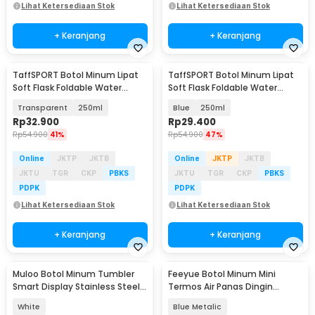
Lihat Ketersediaan Stok
Lihat Ketersediaan Stok
+ Keranjang
+ Keranjang
TaffSPORT Botol Minum Lipat
TaffSPORT Botol Minum Lipat
Soft Flask Foldable Water
Soft Flask Foldable Water
Bottle Sport TPU - TF-25
Bottle Sport TPU - TF-25
Transparent
250ml
Blue
250ml
Rp
32.900
Rp
29.400
Rp
54.900
41%
Rp
54.900
47%
Online
JKTP
JKTB
Online
JKTP
JKTB
JKTU
TGR
CKP
PBKS
JKTU
TGR
CKP
PBKS
PDPK
PDPK
Lihat Ketersediaan Stok
Lihat Ketersediaan Stok
+ Keranjang
+ Keranjang
Muloo Botol Minum Tumbler
Feeyue Botol Minum Mini
Smart Display Stainless Steel
Termos Air Panas Dingin
400ml - M45
Stainless Steel 200ml - FY200
White
Blue Metalic