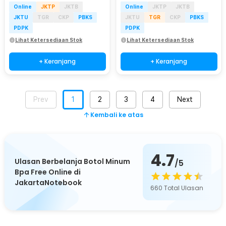
Online
JKTP
JKTB
Online
JKTP
JKTB
JKTU
TGR
CKP
PBKS
JKTU
TGR
CKP
PBKS
PDPK
PDPK
Lihat Ketersediaan Stok
Lihat Ketersediaan Stok
+ Keranjang
+ Keranjang
Prev
1
2
3
4
Next
Kembali ke atas
4.7
Ulasan Berbelanja Botol Minum
/5
Bpa Free Online di
JakartaNotebook
660
Total Ulasan