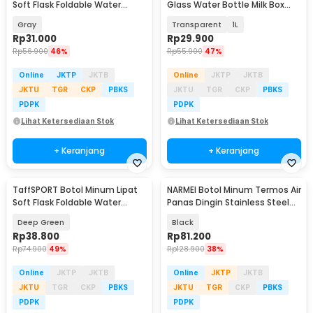
Soft Flask Foldable Water
Glass Water Bottle Milk Box
Bottle TPU 500ml - TF-50
Container - PMC11
Gray
Transparent
1L
Rp
31.000
Rp
29.900
Rp
56.900
46%
Rp
55.900
47%
Online
JKTP
JKTB
Online
JKTP
JKTB
JKTU
TGR
CKP
PBKS
JKTU
TGR
CKP
PBKS
PDPK
PDPK
Lihat Ketersediaan Stok
Lihat Ketersediaan Stok
+ Keranjang
+ Keranjang
TaffSPORT Botol Minum Lipat
NARMEI Botol Minum Termos Air
Soft Flask Foldable Water
Panas Dingin Stainless Steel
Bottle TPU 500ml - TF876
316 1.1L - DDH316
Deep Green
Black
Rp
38.800
Rp
81.200
Rp
74.900
49%
Rp
128.900
38%
Online
JKTP
JKTB
Online
JKTP
JKTB
JKTU
TGR
CKP
PBKS
JKTU
TGR
CKP
PBKS
PDPK
PDPK