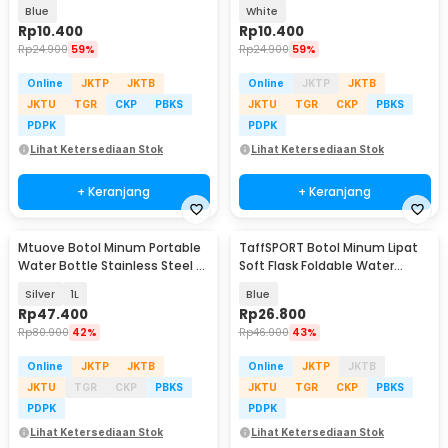
700ml - S29
700ml - S29
Blue
White
Rp
10.400
Rp
10.400
Rp
24.900
59%
Rp
24.900
59%
Online
JKTP
JKTB
Online
JKTP
JKTB
JKTU
TGR
CKP
PBKS
JKTU
TGR
CKP
PBKS
PDPK
PDPK
Lihat Ketersediaan Stok
Lihat Ketersediaan Stok
+ Keranjang
+ Keranjang
Mtuove Botol Minum Portable
TaffSPORT Botol Minum Lipat
Water Bottle Stainless Steel -
Soft Flask Foldable Water
YM006
Bottle TPU 150ml - TFB-10
Silver
1L
Blue
Rp
47.400
Rp
26.800
Rp
80.900
42%
Rp
46.900
43%
Online
JKTP
JKTB
Online
JKTP
JKTB
JKTU
TGR
CKP
PBKS
JKTU
TGR
CKP
PBKS
PDPK
PDPK
Lihat Ketersediaan Stok
Lihat Ketersediaan Stok