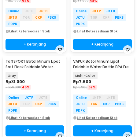
Rp
67.900
44%
Rp
55.900
48%
Online
JKTP
JKTB
Online
JKTP
JKTB
JKTU
TGR
CKP
PBKS
JKTU
TGR
CKP
PBKS
PDPK
PDPK
Lihat Ketersediaan Stok
Lihat Ketersediaan Stok
+ Keranjang
+ Keranjang
TaffSPORT Botol Minum Lipat
VAPUR Botol Minum Lipat
Soft Flask Foldable Water
Foldable Water Bottle BPA Free
Bottle TPU 500ml - TF-50
Karabiner 500ml - V5
Gray
Multi-Color
Rp
31.000
Rp
7.600
Rp
56.900
46%
Rp
19.900
62%
Online
JKTP
JKTB
Online
JKTP
JKTB
JKTU
TGR
CKP
PBKS
JKTU
TGR
CKP
PBKS
PDPK
PDPK
Lihat Ketersediaan Stok
Lihat Ketersediaan Stok
+ Keranjang
+ Keranjang