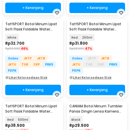
+ Keranjang
+ Keranjang
TaffSPORT Botol Minum Lipat
TaffSPORT Botol Minum Lipat
Soft Flask Foldable Water
Soft Flask Foldable Water
Bottle TPU 350ml - TF-60
Bottle Sport TPU - TF-25
White
Red
250ml
Rp
32.700
Rp
31.800
Rp
59.900
46%
Rp
58.900
47%
Online
JKTP
JKTB
Online
JKTP
JKTB
JKTU
TGR
CKP
PBKS
JKTU
TGR
CKP
PBKS
PDPK
PDPK
Lihat Ketersediaan Stok
Lihat Ketersediaan Stok
+ Keranjang
+ Keranjang
TaffSPORT Botol Minum Lipat
CANIAM Botol Minum Tumbler
Soft Flask Foldable Water
Panas Dingin Lensa Kamera
Bottle Sport TPU - TF-25
24-105mm 400ml
Red
500ml
Black
Rp
38.500
Rp
29.500