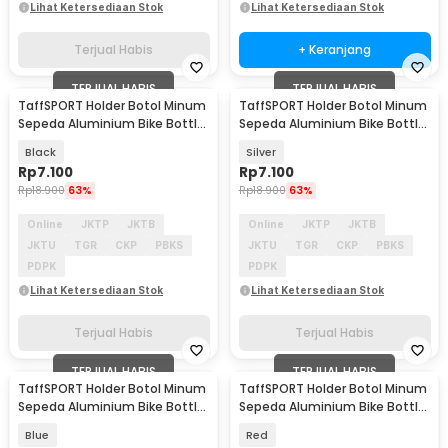
Lihat Ketersediaan Stok
Lihat Ketersediaan Stok
Terjual Habis
+ Keranjang
TERJUAL HABIS
TERJUAL HABIS
TaffSPORT Holder Botol Minum
TaffSPORT Holder Botol Minum
Sepeda Aluminium Bike Bottle
Sepeda Aluminium Bike Bottle
Cage - YWP29
Cage - YWP29
Black
Silver
Rp
7.100
Rp
7.100
Rp
18.900
63%
Rp
18.900
63%
Online
JKTP
JKTB
Online
JKTP
JKTB
JKTU
TGR
CKP
PBKS
JKTU
TGR
CKP
PBKS
PDPK
PDPK
Lihat Ketersediaan Stok
Lihat Ketersediaan Stok
Terjual Habis
Terjual Habis
TERJUAL HABIS
TERJUAL HABIS
TaffSPORT Holder Botol Minum
TaffSPORT Holder Botol Minum
Sepeda Aluminium Bike Bottle
Sepeda Aluminium Bike Bottle
Cage - YWP29
Cage - YWP29
Blue
Red