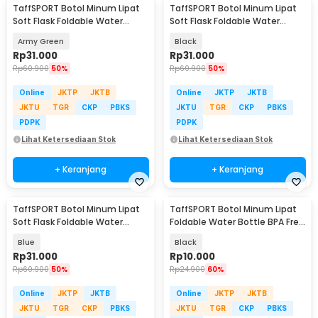
TaffSPORT Botol Minum Lipat
TaffSPORT Botol Minum Lipat
Soft Flask Foldable Water
Soft Flask Foldable Water
Bottle TPU 500ml - TF-50
Bottle TPU 500ml - TF-50
Army Green
Black
Rp
31.000
Rp
31.000
Rp
60.900
50%
Rp
60.900
50%
Online
JKTP
JKTB
Online
JKTP
JKTB
JKTU
TGR
CKP
PBKS
JKTU
TGR
CKP
PBKS
PDPK
PDPK
Lihat Ketersediaan Stok
Lihat Ketersediaan Stok
+ Keranjang
+ Keranjang
TaffSPORT Botol Minum Lipat
TaffSPORT Botol Minum Lipat
Soft Flask Foldable Water
Foldable Water Bottle BPA Free
Bottle TPU 500ml - TF-50
700ml - S29
Blue
Black
Rp
31.000
Rp
10.000
Rp
60.900
50%
Rp
24.900
60%
Online
JKTP
JKTB
Online
JKTP
JKTB
JKTU
TGR
CKP
PBKS
JKTU
TGR
CKP
PBKS