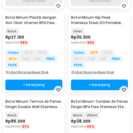
Terjual Habis
Terjual Habis
Botol Minum Plastik dengan
Botol Minum Hip Flask
Slot Obat Vitamin BPA Free
Stainless Steel 201 Portable
600ml - 830
Round Shape 150ml - B-5
Black
Silver
Rp
27.100
Rp
30.300
Rp
51.900
48%
Rp
55.900
46%
Online
JKTP
JKTB
Online
JKTP
JKTB
JKTU
TGR
CKP
PBKS
JKTU
TGR
CKP
PBKS
PDPK
PDPK
Lihat Ketersediaan Stok
Lihat Ketersediaan Stok
+ Keranjang
+ Keranjang
Botol Minum Termos Air Panas
Botol Minum Tumbler Air Panas
Dingin Double Wall Stainless
Dingin BPA Free Stainless Steel
Steel 1L - MG24
- HS-6983
Black
Black
350ml
Rp
85.200
Rp
38.200
Rp
134.900
37%
Rp
67.900
44%