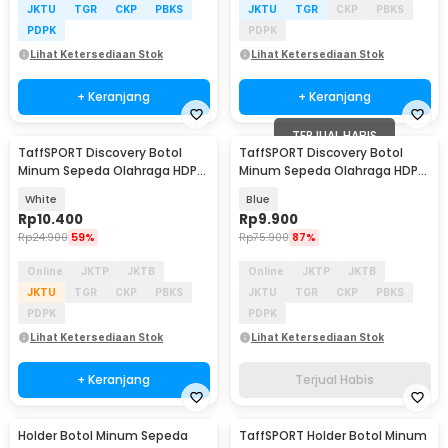
JKTU
TGR
CKP
PBKS
JKTU
TGR
CKP
PBKS
PDPK
PDPK
Lihat Ketersediaan Stok
Lihat Ketersediaan Stok
+ Keranjang
+ Keranjang
TERJUAL HABIS
TaffSPORT Discovery Botol
TaffSPORT Discovery Botol
Minum Sepeda Olahraga HDPE
Minum Sepeda Olahraga HDPE
Dust Cover 650ml - 3026
Dust Cover 650ml - 3026
White
Blue
Rp
10.400
Rp
9.900
Rp
24.900
59%
Rp
75.900
87%
Online
JKTP
JKTB
Online
JKTP
JKTB
JKTU
TGR
CKP
PBKS
JKTU
TGR
CKP
PBKS
PDPK
PDPK
Lihat Ketersediaan Stok
Lihat Ketersediaan Stok
+ Keranjang
Terjual Habis
Holder Botol Minum Sepeda
TaffSPORT Holder Botol Minum