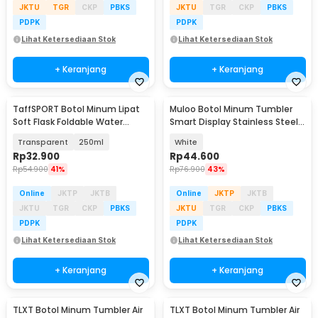
JKTU
TGR
CKP
PBKS
JKTU
TGR
CKP
PBKS
PDPK
PDPK
Lihat Ketersediaan Stok
Lihat Ketersediaan Stok
+ Keranjang
+ Keranjang
TaffSPORT Botol Minum Lipat
Muloo Botol Minum Tumbler
Soft Flask Foldable Water
Smart Display Stainless Steel
Bottle Sport TPU - TF-25
400ml - M45
Transparent
250ml
White
Rp
32.900
Rp
44.600
Rp
54.900
41%
Rp
76.900
43%
Online
JKTP
JKTB
Online
JKTP
JKTB
JKTU
TGR
CKP
PBKS
JKTU
TGR
CKP
PBKS
PDPK
PDPK
Lihat Ketersediaan Stok
Lihat Ketersediaan Stok
+ Keranjang
+ Keranjang
TLXT Botol Minum Tumbler Air
TLXT Botol Minum Tumbler Air