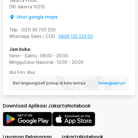
Jakarta Pusat
DKI Jakarta
10210
Lihat google maps
Telp
:
(021) 39 700 200
Whatsapp Sales / COD
:
0896 135 222 00
Jam buka:
Senin - Sabtu
:
09:00
-
20:00
Minggu/Libur Nasional
:
12:00
-
20:00
Idul Fitri
: libur
Selengkapnya
Beli langsung/self pickup di kota lainnya
Download Aplikasi JakartaNotebook
Layanan Pelanggan
JakartaNotebook