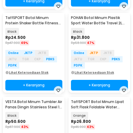
+ Keranjang
+ Keranjang
TaffSPORT Botol Minum
POHAN Botol Minum Plastik
Protein Shaker Bottle Fitness
Sport Water Bottle Travel 2L
Gym 600ml - PS-10
With Straw - JY0015
Black
Black
Rp
24.500
Rp
31.800
Rp
47.900
49%
Rp
58.900
47%
Online
JKTP
JKTB
Online
JKTP
JKTB
JKTU
TGR
CKP
PBKS
JKTU
TGR
CKP
PBKS
PDPK
PDPK
Lihat Ketersediaan Stok
Lihat Ketersediaan Stok
+ Keranjang
+ Keranjang
VESTA Botol Minum Tumbler Air
TaffSPORT Botol Minum Lipat
Panas Dingin Stainless Steel 1L
Soft Flask Foldable Water
- VS-20
Bottle TPU 150ml - TFB-10
Black
Orange
Rp
50.600
Rp
26.800
Rp
87.900
43%
Rp
46.900
43%