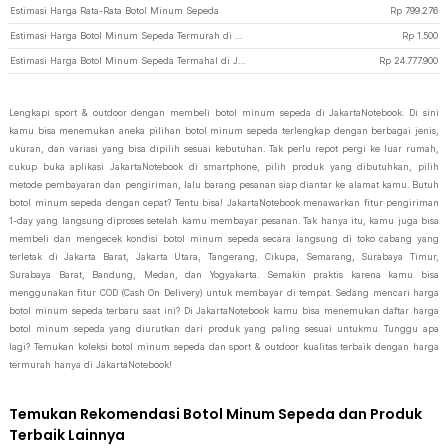
Estimasi Harga Rata-Rata Botol Minum Sepeda
Rp
799.276
Estimasi Harga Botol Minum Sepeda Termurah di JakartaNotebook
Rp
1.500
Estimasi Harga Botol Minum Sepeda Termahal di JakartaNotebook
Rp
24.777.900
Lengkapi sport & outdoor dengan membeli botol minum sepeda di JakartaNotebook. Di sini
kamu bisa menemukan aneka pilihan botol minum sepeda terlengkap dengan berbagai jenis,
ukuran, dan variasi yang bisa dipilih sesuai kebutuhan. Tak perlu repot pergi ke luar rumah,
cukup buka aplikasi JakartaNotebook di smartphone, pilih produk yang dibutuhkan, pilih
metode pembayaran dan pengiriman, lalu barang pesanan siap diantar ke alamat kamu. Butuh
botol minum sepeda dengan cepat? Tentu bisa! JakartaNotebook menawarkan fitur pengiriman
1-day yang langsung diproses setelah kamu membayar pesanan. Tak hanya itu, kamu juga bisa
membeli dan mengecek kondisi botol minum sepeda secara langsung di toko cabang yang
terletak di Jakarta Barat, Jakarta Utara, Tangerang, Cikupa, Semarang, Surabaya Timur,
Surabaya Barat, Bandung, Medan, dan Yogyakarta. Semakin praktis karena kamu bisa
menggunakan fitur COD (Cash On Delivery) untuk membayar di tempat. Sedang mencari harga
botol minum sepeda terbaru saat ini? Di JakartaNotebook kamu bisa menemukan daftar harga
botol minum sepeda yang diurutkan dari produk yang paling sesuai untukmu. Tunggu apa
lagi? Temukan koleksi botol minum sepeda dan sport & outdoor kualitas terbaik dengan harga
termurah hanya di JakartaNotebook!
Temukan Rekomendasi Botol Minum Sepeda dan Produk
Terbaik Lainnya