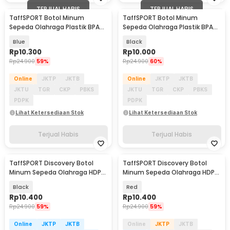
TERJUAL HABIS
TERJUAL HABIS
TaffSPORT Botol Minum
TaffSPORT Botol Minum
Sepeda Olahraga Plastik BPA
Sepeda Olahraga Plastik BPA
Free 730ml - 30A11
Free 730ml - 30A11
Blue
Black
Rp
10.300
Rp
10.000
Rp
24.900
59%
Rp
24.900
60%
Online
JKTP
JKTB
Online
JKTP
JKTB
JKTU
TGR
CKP
PBKS
JKTU
TGR
CKP
PBKS
PDPK
PDPK
Lihat Ketersediaan Stok
Lihat Ketersediaan Stok
Terjual Habis
Terjual Habis
TaffSPORT Discovery Botol
TaffSPORT Discovery Botol
Minum Sepeda Olahraga HDPE
Minum Sepeda Olahraga HDPE
Dust Cover 650ml - 3026
Dust Cover 650ml - 3026
Black
Red
Rp
10.400
Rp
10.400
Rp
24.900
59%
Rp
24.900
59%
Online
JKTP
JKTB
Online
JKTP
JKTB