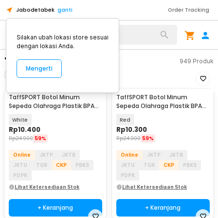
Jabodetabek
ganti
Order Tracking
Silakan ubah lokasi store sesuai
dengan lokasi Anda.
"botol minum sepeda"
949
Produk
Mengerti
Filter
Urutkan
TaffSPORT Botol Minum
TaffSPORT Botol Minum
Sepeda Olahraga Plastik BPA
Sepeda Olahraga Plastik BPA
Free 730ml - 30A11
Free 730ml - 30A11
White
Red
Rp
10.400
Rp
10.300
Rp
24.900
59%
Rp
24.900
59%
Online
JKTP
JKTB
Online
JKTP
JKTB
JKTU
TGR
CKP
PBKS
JKTU
TGR
CKP
PBKS
PDPK
PDPK
Lihat Ketersediaan Stok
Lihat Ketersediaan Stok
+ Keranjang
+ Keranjang