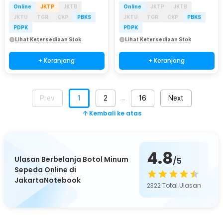
Online
JKTP
JKTB
Online
JKTP
JKTB
JKTU
TGR
CKP
PBKS
JKTU
TGR
CKP
PBKS
PDPK
PDPK
Lihat Ketersediaan Stok
Lihat Ketersediaan Stok
+ Keranjang
+ Keranjang
Prev
1
2
16
Next
…
Kembali ke atas
4.8
Ulasan Berbelanja Botol Minum
/5
Sepeda Online di
JakartaNotebook
2322
Total Ulasan