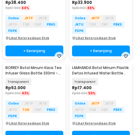
Rp
38.400
Rp
33.900
Rp
67.900
44%
Rp
61.900
46%
Online
JKTP
JKTB
Online
JKTP
JKTB
JKTU
TGR
CKP
PBKS
JKTU
TGR
CKP
PBKS
PDPK
PDPK
Lihat Ketersediaan Stok
Lihat Ketersediaan Stok
+ Keranjang
+ Keranjang
BORREY Botol Minum Kaca Tea
LAMHANDA Botol Minum Plastik
Infuser Glass Bottle 330ml -
Detox Infused Water Bottle
BR-029
BPA Free 1L - QWF236
Transparent
Transparent
Rp
52.000
Rp
17.400
Rp
89.900
43%
Rp
36.900
53%
Online
JKTP
JKTB
Online
JKTP
JKTB
JKTU
TGR
CKP
PBKS
JKTU
TGR
CKP
PBKS
PDPK
PDPK
Lihat Ketersediaan Stok
Lihat Ketersediaan Stok