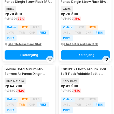
Panas Dingin Straw Flask BPA
Panas Dingin Straw Flask BPA
Free 1.2L - YS-9385
Free 1.2L - YS-9385
Black
White
Rp
70.800
Rp
70.800
Rp
114.900
39%
Rp
114.900
39%
Online
JKTP
JKTB
Online
JKTP
JKTB
JKTU
TGR
CKP
PBKS
JKTU
TGR
CKP
PBKS
PDPK
PDPK
Lihat Ketersediaan Stok
Lihat Ketersediaan Stok
+ Keranjang
+ Keranjang
Feeyue Botol Minum Mini
TaffSPORT Botol Minum Lipat
Termos Air Panas Dingin
Soft Flask Foldable Bottle
Stainless Steel 200ml - FY200
Water TPU 500ml - TFG-50
Blue Metalic
Dark Gray
Rp
44.200
Rp
42.900
Rp
75.900
42%
Rp
74.900
43%
Online
JKTP
JKTB
Online
JKTP
JKTB
JKTU
TGR
CKP
PBKS
JKTU
TGR
CKP
PBKS
PDPK
PDPK