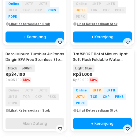
Online
JKTP
JKTB
Online
JKTP
JKTB
JKTU
TGR
CKP
PBKS
JKTU
TGR
CKP
PBKS
PDPK
PDPK
Lihat Ketersediaan Stok
Lihat Ketersediaan Stok
+ Keranjang
+ Keranjang
Botol Minum Tumbler Air Panas
TaffSPORT Botol Minum Lipat
Akan Datang
Dingin BPA Free Stainless Steel
Soft Flask Foldable Water
- HS-6983
Bottle TPU 500ml - TF-50
Black
500ml
Light Blue
Rp
34.100
Rp
31.000
Rp
105.700
68%
Rp
60.900
50%
Online
JKTP
JKTB
Online
JKTP
JKTB
JKTU
TGR
CKP
PBKS
JKTU
TGR
CKP
PBKS
PDPK
PDPK
Lihat Ketersediaan Stok
Lihat Ketersediaan Stok
Akan Datang
+ Keranjang