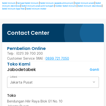
botol minum
|
tempat botol minum
|
botol minum sepeda almunium
|
botol minum anak
|
botol
minum steinless
|
botol minum anak anti tumpah
|
holder botol minum
|
botol minum stainless
|
botol minum bpa free
|
botol minum motor
Contact Center
Pembelian Online
Telp : (021) 39 700 200
Customer Service (WA) :
0899 721 7050
Toko Kami
Jabodetabek
Ganti
Lokasi
Jakarta Pusat
Toko
Bendungan Hilir Raya Blok G1 No. 10