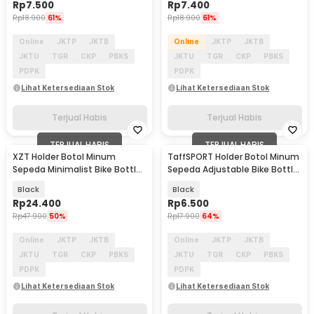
Rp
7.500
Rp
7.400
Rp
18.900
61%
Rp
18.900
61%
Online
JKTP
JKTB
Online
JKTP
JKTB
JKTU
TGR
CKP
PBKS
JKTU
TGR
CKP
PBKS
PDPK
PDPK
Lihat Ketersediaan Stok
Lihat Ketersediaan Stok
Terjual Habis
Terjual Habis
TERJUAL HABIS
TERJUAL HABIS
XZT Holder Botol Minum
TaffSPORT Holder Botol Minum
Sepeda Minimalist Bike Bottle
Sepeda Adjustable Bike Bottle
Cage - XZ75
Cage - 16006
Black
Black
Rp
24.400
Rp
6.500
Rp
47.900
50%
Rp
17.900
64%
Online
JKTP
JKTB
Online
JKTP
JKTB
JKTU
TGR
CKP
PBKS
JKTU
TGR
CKP
PBKS
PDPK
PDPK
Lihat Ketersediaan Stok
Lihat Ketersediaan Stok