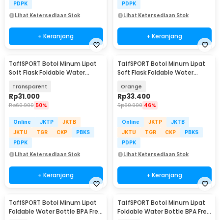
PDPK
PDPK
Lihat Ketersediaan Stok
Lihat Ketersediaan Stok
+ Keranjang
+ Keranjang
TaffSPORT Botol Minum Lipat
TaffSPORT Botol Minum Lipat
Soft Flask Foldable Water
Soft Flask Foldable Water
Bottle TPU 500ml - TF-50
Bottle TPU 500ml - TF-50
Transparent
Orange
Rp
31.000
Rp
33.400
Rp
60.900
50%
Rp
60.900
46%
Online
JKTP
JKTB
Online
JKTP
JKTB
JKTU
TGR
CKP
PBKS
JKTU
TGR
CKP
PBKS
PDPK
PDPK
Lihat Ketersediaan Stok
Lihat Ketersediaan Stok
+ Keranjang
+ Keranjang
TaffSPORT Botol Minum Lipat
TaffSPORT Botol Minum Lipat
Foldable Water Bottle BPA Free
Foldable Water Bottle BPA Free