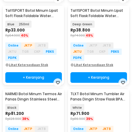
TaffSPORT Botol Minum Lipat
TaffSPORT Botol Minum Lipat
Soft Flask Foldable Water
Soft Flask Foldable Water
Bottle Sport TPU - TF-25
Bottle TPU 500ml - TF876
Blue
250ml
Deep Green
Rp
33.000
Rp
38.800
Rp
54.900
40%
Rp
74.900
49%
Online
JKTP
JKTB
Online
JKTP
JKTB
JKTU
TGR
CKP
PBKS
JKTU
TGR
CKP
PBKS
PDPK
PDPK
Lihat Ketersediaan Stok
Lihat Ketersediaan Stok
+ Keranjang
+ Keranjang
NARMEI Botol Minum Termos Air
TLXT Botol Minum Tumbler Air
Panas Dingin Stainless Steel
Panas Dingin Straw Flask BPA
316 1.1L - DDH316
Free 1.2L - YS-9388
Black
White
Rp
81.200
Rp
71.900
Rp
128.900
38%
Rp
116.900
39%
Online
JKTP
JKTB
Online
JKTP
JKTB