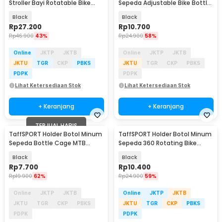
Stroller Bayi Rotatable Bike
Sepeda Adjustable Bike Bottle
Bottle Cage - R2229
Cage - ZL0211
Black
Black
Rp
27.200
Rp
10.700
Rp
46.900
43%
Rp
24.900
58%
Online
JKTP
JKTB
Online
JKTP
JKTB
JKTU
TGR
CKP
PBKS
JKTU
TGR
CKP
PBKS
PDPK
PDPK
Lihat Ketersediaan Stok
Lihat Ketersediaan Stok
+ Keranjang
+ Keranjang
TERJUAL HABIS
TaffSPORT Holder Botol Minum
TaffSPORT Holder Botol Minum
Sepeda Bottle Cage MTB
Sepeda 360 Rotating Bike
Adjustable - TMD05B
Bottle Cage - BC-101
Black
Black
Rp
7.700
Rp
10.400
Rp
19.900
62%
Rp
24.900
59%
Online
JKTP
JKTB
Online
JKTP
JKTB
JKTU
TGR
CKP
PBKS
JKTU
TGR
CKP
PBKS
PDPK
PDPK