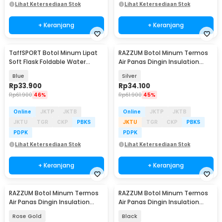
Lihat Ketersediaan Stok
Lihat Ketersediaan Stok
+ Keranjang
+ Keranjang
TaffSPORT Botol Minum Lipat
RAZZUM Botol Minum Termos
Soft Flask Foldable Water
Air Panas Dingin Insulation
Bottle TPU 500ml - TFG-50
Bottle 280ml - XPD300
Blue
Silver
Rp
33.900
Rp
34.100
Rp
61.900
46%
Rp
61.900
45%
Online
JKTP
JKTB
Online
JKTP
JKTB
JKTU
TGR
CKP
PBKS
JKTU
TGR
CKP
PBKS
PDPK
PDPK
Lihat Ketersediaan Stok
Lihat Ketersediaan Stok
+ Keranjang
+ Keranjang
RAZZUM Botol Minum Termos
RAZZUM Botol Minum Termos
Air Panas Dingin Insulation
Air Panas Dingin Insulation
Bottle 280ml - XPD300
Bottle 280ml - XPD300
Rose Gold
Black