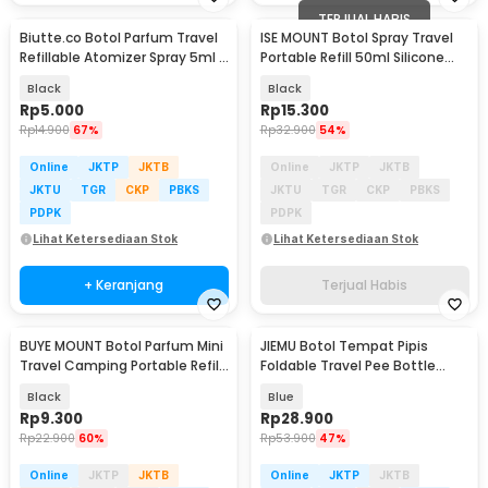
TERJUAL HABIS
Biutte.co Botol Parfum Travel
ISE MOUNT Botol Spray Travel
Refillable Atomizer Spray 5ml -
Portable Refill 50ml Silicone
AB-05
Case Hook - ATMC2
Black
Black
Rp
5.000
Rp
15.300
Rp
14.900
67%
Rp
32.900
54%
Online
JKTP
JKTB
Online
JKTP
JKTB
JKTU
TGR
CKP
PBKS
JKTU
TGR
CKP
PBKS
PDPK
PDPK
Lihat Ketersediaan Stok
Lihat Ketersediaan Stok
+ Keranjang
Terjual Habis
BUYE MOUNT Botol Parfum Mini
JIEMU Botol Tempat Pipis
Travel Camping Portable Refill
Foldable Travel Pee Bottle
Spray 80ml - ATMC1
750ml - PA341
Black
Blue
Rp
9.300
Rp
28.900
Rp
22.900
60%
Rp
53.900
47%
Online
JKTP
JKTB
Online
JKTP
JKTB