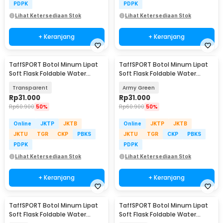
PDPK
PDPK
Lihat Ketersediaan Stok
Lihat Ketersediaan Stok
+ Keranjang
+ Keranjang
TaffSPORT Botol Minum Lipat
TaffSPORT Botol Minum Lipat
Soft Flask Foldable Water
Soft Flask Foldable Water
Bottle TPU 500ml - TF-50
Bottle TPU 500ml - TF-50
Transparent
Army Green
Rp
31.000
Rp
31.000
Rp
60.900
50%
Rp
60.900
50%
Online
JKTP
JKTB
Online
JKTP
JKTB
JKTU
TGR
CKP
PBKS
JKTU
TGR
CKP
PBKS
PDPK
PDPK
Lihat Ketersediaan Stok
Lihat Ketersediaan Stok
+ Keranjang
+ Keranjang
TaffSPORT Botol Minum Lipat
TaffSPORT Botol Minum Lipat
Soft Flask Foldable Water
Soft Flask Foldable Water