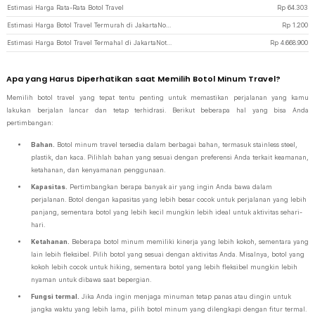
Estimasi Harga Rata-Rata Botol Travel
Rp
64.303
Estimasi Harga Botol Travel Termurah di JakartaNotebook
Rp
1.200
Estimasi Harga Botol Travel Termahal di JakartaNotebook
Rp
4.668.900
Apa yang Harus Diperhatikan saat Memilih Botol Minum Travel?
Memilih botol travel yang tepat tentu penting untuk memastikan perjalanan yang kamu
lakukan berjalan lancar dan tetap terhidrasi. Berikut beberapa hal yang bisa Anda
pertimbangan:
Bahan.
Botol minum travel tersedia dalam berbagai bahan, termasuk stainless steel,
plastik, dan kaca. Pilihlah bahan yang sesuai dengan preferensi Anda terkait keamanan,
ketahanan, dan kenyamanan penggunaan.
Kapasitas.
Pertimbangkan berapa banyak air yang ingin Anda bawa dalam
perjalanan. Botol dengan kapasitas yang lebih besar cocok untuk perjalanan yang lebih
panjang, sementara botol yang lebih kecil mungkin lebih ideal untuk aktivitas sehari-
hari.
Ketahanan.
Beberapa botol minum memiliki kinerja yang lebih kokoh, sementara yang
lain lebih fleksibel. Pilih botol yang sesuai dengan aktivitas Anda. Misalnya, botol yang
kokoh lebih cocok untuk hiking, sementara botol yang lebih fleksibel mungkin lebih
nyaman untuk dibawa saat bepergian.
Fungsi termal.
Jika Anda ingin menjaga minuman tetap panas atau dingin untuk
jangka waktu yang lebih lama, pilih botol minum yang dilengkapi dengan fitur termal.