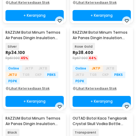
Lihat Ketersediaan Stok
Lihat Ketersediaan Stok
+ Keranjang
+ Keranjang
RAZZUM Botol Minum Termos
RAZZUM Botol Minum Termos
Air Panas Dingin Insulation
Air Panas Dingin Insulation
Bottle 280ml - XPD300
Bottle 280ml - XPD300
Silver
Rose Gold
Rp
34.100
Rp
38.400
Rp
61.900
45%
Rp
67.900
44%
Online
JKTP
JKTB
Online
JKTP
JKTB
JKTU
TGR
CKP
PBKS
JKTU
TGR
CKP
PBKS
PDPK
PDPK
Lihat Ketersediaan Stok
Lihat Ketersediaan Stok
+ Keranjang
+ Keranjang
RAZZUM Botol Minum Termos
OUTAD Botol Kaca Tengkorak
Air Panas Dingin Insulation
Crystal Skull Vodka Bottle
Bottle 280ml - XPD300
750ml - BKT750
Black
Transparent