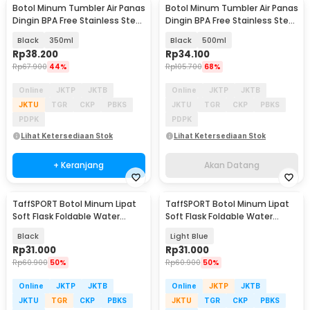
Botol Minum Tumbler Air Panas
Botol Minum Tumbler Air Panas
Akan Datang
Dingin BPA Free Stainless Steel
Dingin BPA Free Stainless Steel
- HS-6983
- HS-6983
Black
350ml
Black
500ml
Rp
38.200
Rp
34.100
Rp
67.900
44%
Rp
105.700
68%
Online
JKTP
JKTB
Online
JKTP
JKTB
JKTU
TGR
CKP
PBKS
JKTU
TGR
CKP
PBKS
PDPK
PDPK
Lihat Ketersediaan Stok
Lihat Ketersediaan Stok
+ Keranjang
Akan Datang
TaffSPORT Botol Minum Lipat
TaffSPORT Botol Minum Lipat
Soft Flask Foldable Water
Soft Flask Foldable Water
Bottle TPU 500ml - TF-50
Bottle TPU 500ml - TF-50
Black
Light Blue
Rp
31.000
Rp
31.000
Rp
60.900
50%
Rp
60.900
50%
Online
JKTP
JKTB
Online
JKTP
JKTB
JKTU
TGR
CKP
PBKS
JKTU
TGR
CKP
PBKS