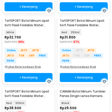
+ Keranjang
+ Keranjang
TaffSPORT Botol Minum Lipat
TaffSPORT Botol Minum Lipat
Soft Flask Foldable Water
Soft Flask Foldable Water
Bottle TPU 350ml - TF-60
Bottle Sport TPU - TF-25
White
Red
250ml
Rp
32.700
Rp
31.800
Rp
59.900
46%
Rp
58.900
47%
Online
JKTP
JKTB
Online
JKTP
JKTB
JKTU
TGR
CKP
PBKS
JKTU
TGR
CKP
PBKS
PDPK
PDPK
Lihat Ketersediaan Stok
Lihat Ketersediaan Stok
+ Keranjang
+ Keranjang
TaffSPORT Botol Minum Lipat
CANIAM Botol Minum Tumbler
Soft Flask Foldable Water
Panas Dingin Lensa Kamera
Bottle Sport TPU - TF-25
24-105mm 400ml
Red
500ml
Black
Rp
38.500
Rp
29.500