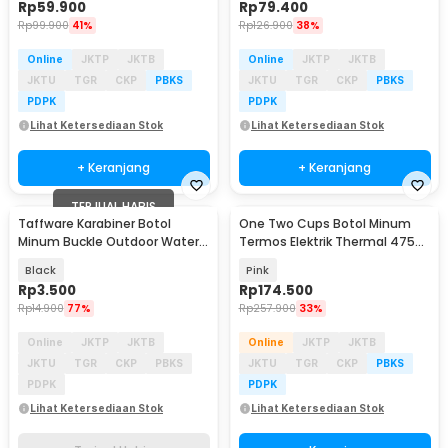
Rp
59.900
Rp
79.400
Rp
99.900
41%
Rp
126.900
38%
Online
JKTP
JKTB
Online
JKTP
JKTB
JKTU
TGR
CKP
PBKS
JKTU
TGR
CKP
PBKS
PDPK
PDPK
Lihat Ketersediaan Stok
Lihat Ketersediaan Stok
+ Keranjang
+ Keranjang
TERJUAL HABIS
Taffware Karabiner Botol
One Two Cups Botol Minum
Minum Buckle Outdoor Water
Termos Elektrik Thermal 475ml
Bottle Holder - SN03
300W - HC-302
Black
Pink
Rp
3.500
Rp
174.500
Rp
14.900
77%
Rp
257.900
33%
Online
JKTP
JKTB
Online
JKTP
JKTB
JKTU
TGR
CKP
PBKS
JKTU
TGR
CKP
PBKS
PDPK
PDPK
Lihat Ketersediaan Stok
Lihat Ketersediaan Stok