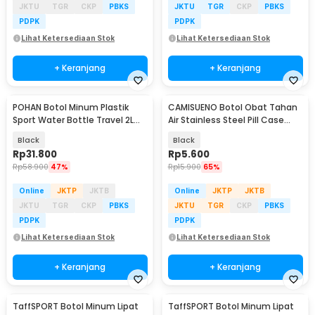
JKTU
TGR
CKP
PBKS
JKTU
TGR
CKP
PBKS
PDPK
PDPK
Lihat Ketersediaan Stok
Lihat Ketersediaan Stok
+ Keranjang
+ Keranjang
POHAN Botol Minum Plastik
CAMISUENO Botol Obat Tahan
Sport Water Bottle Travel 2L
Air Stainless Steel Pill Case
With Straw - JY0015
Travel EDC - JS207
Black
Black
Rp
31.800
Rp
5.600
Rp
58.900
47%
Rp
15.900
65%
Online
JKTP
JKTB
Online
JKTP
JKTB
JKTU
TGR
CKP
PBKS
JKTU
TGR
CKP
PBKS
PDPK
PDPK
Lihat Ketersediaan Stok
Lihat Ketersediaan Stok
+ Keranjang
+ Keranjang
TaffSPORT Botol Minum Lipat
TaffSPORT Botol Minum Lipat