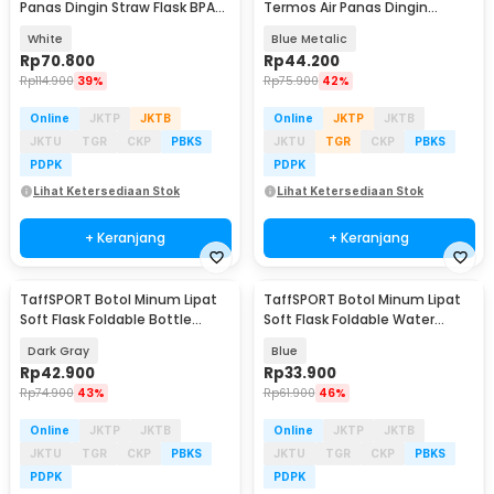
Panas Dingin Straw Flask BPA
Termos Air Panas Dingin
Free 1.2L - YS-9385
Stainless Steel 200ml - FY200
White
Blue Metalic
Rp
70.800
Rp
44.200
Rp
114.900
39%
Rp
75.900
42%
Online
JKTP
JKTB
Online
JKTP
JKTB
JKTU
TGR
CKP
PBKS
JKTU
TGR
CKP
PBKS
PDPK
PDPK
Lihat Ketersediaan Stok
Lihat Ketersediaan Stok
+ Keranjang
+ Keranjang
TaffSPORT Botol Minum Lipat
TaffSPORT Botol Minum Lipat
Soft Flask Foldable Bottle
Soft Flask Foldable Water
Water TPU 500ml - TFG-50
Bottle TPU 500ml - TFG-50
Dark Gray
Blue
Rp
42.900
Rp
33.900
Rp
74.900
43%
Rp
61.900
46%
Online
JKTP
JKTB
Online
JKTP
JKTB
JKTU
TGR
CKP
PBKS
JKTU
TGR
CKP
PBKS
PDPK
PDPK