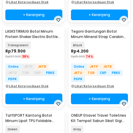
Lihat Ketersediaan Stok
Lihat Ketersediaan Stok
+ Keranjang
+ Keranjang
LASKSTIRMUG Botol Minum
Tegoni Gantungan Botol
Protein Shaker Electric Bottle
Minum Mineral Strap Carabiner
BPA Free 480ml - 1505
Belt Hanger - E-1130
Transparent
Black
Rp
79.900
Rp
4.200
Rp
127.900
38%
Rp
15.900
74%
Online
JKTP
JKTB
Online
JKTP
JKTB
JKTU
TGR
CKP
PBKS
JKTU
TGR
CKP
PBKS
PDPK
PDPK
Lihat Ketersediaan Stok
Lihat Ketersediaan Stok
+ Keranjang
+ Keranjang
TaffSPORT Kantong Botol
ONEUP Etravel Travel Toiletries
Minum Lipat TPU Foldable
Kit Tempat Sabun Sikat Gigi
Water Bag 2L - TF200G
Handuk - YW46
Green
Gray