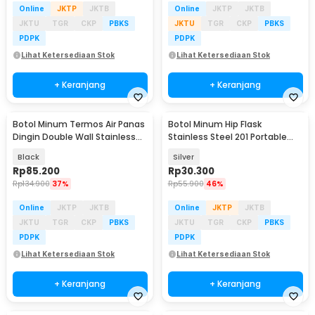
Online
JKTP
JKTB
Online
JKTP
JKTB
JKTU
TGR
CKP
PBKS
JKTU
TGR
CKP
PBKS
PDPK
PDPK
Lihat Ketersediaan Stok
Lihat Ketersediaan Stok
+ Keranjang
+ Keranjang
Botol Minum Termos Air Panas
Botol Minum Hip Flask
Dingin Double Wall Stainless
Stainless Steel 201 Portable
Steel 1L - MG24
Round Shape 150ml - B-5
Black
Silver
Rp
85.200
Rp
30.300
Rp
134.900
37%
Rp
55.900
46%
Online
JKTP
JKTB
Online
JKTP
JKTB
JKTU
TGR
CKP
PBKS
JKTU
TGR
CKP
PBKS
PDPK
PDPK
Lihat Ketersediaan Stok
Lihat Ketersediaan Stok
+ Keranjang
+ Keranjang