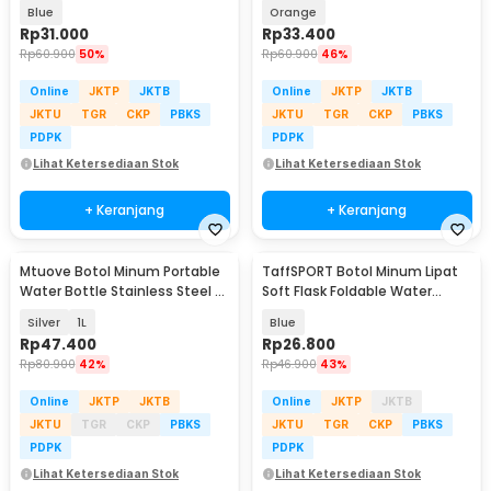
Bottle TPU 500ml - TF-50
Bottle TPU 500ml - TF-50
Blue
Orange
Rp
31.000
Rp
33.400
Rp
60.900
50%
Rp
60.900
46%
Online
JKTP
JKTB
Online
JKTP
JKTB
JKTU
TGR
CKP
PBKS
JKTU
TGR
CKP
PBKS
PDPK
PDPK
Lihat Ketersediaan Stok
Lihat Ketersediaan Stok
+ Keranjang
+ Keranjang
Mtuove Botol Minum Portable
TaffSPORT Botol Minum Lipat
Water Bottle Stainless Steel -
Soft Flask Foldable Water
YM006
Bottle TPU 150ml - TFB-10
Silver
1L
Blue
Rp
47.400
Rp
26.800
Rp
80.900
42%
Rp
46.900
43%
Online
JKTP
JKTB
Online
JKTP
JKTB
JKTU
TGR
CKP
PBKS
JKTU
TGR
CKP
PBKS
PDPK
PDPK
Lihat Ketersediaan Stok
Lihat Ketersediaan Stok