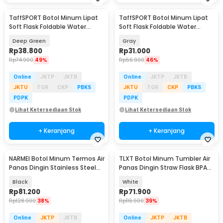
TaffSPORT Botol Minum Lipat
TaffSPORT Botol Minum Lipat
Soft Flask Foldable Water
Soft Flask Foldable Water
Bottle TPU 500ml - TF876
Bottle TPU 500ml - TF-50
Deep Green
Gray
Rp
38.800
Rp
31.000
Rp
74.900
49%
Rp
56.900
46%
Online
JKTP
JKTB
Online
JKTP
JKTB
JKTU
TGR
CKP
PBKS
JKTU
TGR
CKP
PBKS
PDPK
PDPK
Lihat Ketersediaan Stok
Lihat Ketersediaan Stok
+ Keranjang
+ Keranjang
NARMEI Botol Minum Termos Air
TLXT Botol Minum Tumbler Air
Panas Dingin Stainless Steel
Panas Dingin Straw Flask BPA
316 1.1L - DDH316
Free 1.2L - YS-9388
Black
White
Rp
81.200
Rp
71.900
Rp
128.900
38%
Rp
116.900
39%
Online
JKTP
JKTB
Online
JKTP
JKTB