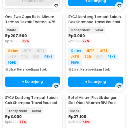
Terjual Habis
+ Keranjang
One Two Cups Botol Minum
SYCA Kantong Tempat Sabun
Termos Elektrik Thermal 475ml
Cair Shampoo Travel Reusable
300W - HC-302
Pouch - Z21
White
Transparent
50ml
Rp
207.900
Rp
3.000
Rp
257.900
20%
Rp
12.900
77%
Online
JKTP
JKTB
Online
JKTP
JKTB
JKTU
TGR
CKP
PBKS
JKTU
TGR
CKP
PBKS
PDPK
PDPK
Lihat Ketersediaan Stok
Lihat Ketersediaan Stok
+ Keranjang
+ Keranjang
SYCA Kantong Tempat Sabun
Botol Minum Plastik dengan
Cair Shampoo Travel Reusable
Slot Obat Vitamin BPA Free
Pouch - Z21
600ml - 830
Transparent
100ml
Black
Rp
3.000
Rp
27.100
Rp
12.900
77%
Rp
51.900
48%