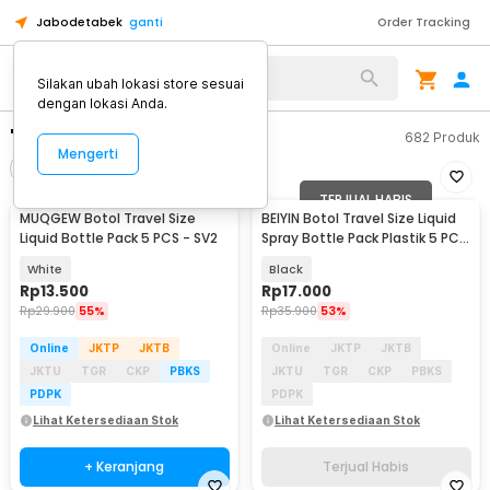
Jabodetabek
ganti
Order Tracking
Silakan ubah lokasi store sesuai
dengan lokasi Anda.
"botol travel"
682
Produk
Mengerti
Filter
Urutkan
TERJUAL HABIS
MUQGEW Botol Travel Size
BEIYIN Botol Travel Size Liquid
Liquid Bottle Pack 5 PCS - SV2
Spray Bottle Pack Plastik 5 PCS
- 1712
White
Black
Rp
13.500
Rp
17.000
Rp
29.900
55%
Rp
35.900
53%
Online
JKTP
JKTB
Online
JKTP
JKTB
JKTU
TGR
CKP
PBKS
JKTU
TGR
CKP
PBKS
PDPK
PDPK
Lihat Ketersediaan Stok
Lihat Ketersediaan Stok
+ Keranjang
Terjual Habis