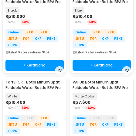
Foldable Water Bottle BPA Free
Foldable Water Bottle BPA Free
700ml - S29
700ml - S29
Black
Blue
Rp
10.000
Rp
10.400
Rp
24.900
60%
Rp
24.900
59%
Online
JKTP
JKTB
Online
JKTP
JKTB
JKTU
TGR
CKP
PBKS
JKTU
TGR
CKP
PBKS
PDPK
PDPK
Lihat Ketersediaan Stok
Lihat Ketersediaan Stok
+ Keranjang
+ Keranjang
TaffSPORT Botol Minum Lipat
VAPUR Botol Minum Lipat
Foldable Water Bottle BPA Free
Foldable Water Bottle BPA Free
700ml - S29
Karabiner 500ml - V5
White
Multi-Color
Rp
10.400
Rp
7.600
Rp
24.900
59%
Rp
19.900
62%
Online
JKTP
JKTB
Online
JKTP
JKTB
JKTU
TGR
CKP
PBKS
JKTU
TGR
CKP
PBKS
PDPK
PDPK