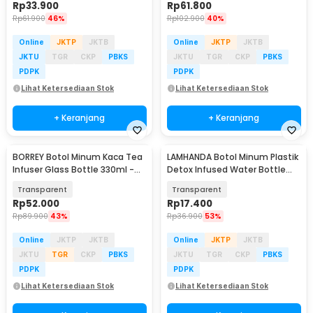
Rp
33.900
Rp
61.800
Rp
61.900
46%
Rp
102.900
40%
Online
JKTP
JKTB
Online
JKTP
JKTB
JKTU
TGR
CKP
PBKS
JKTU
TGR
CKP
PBKS
PDPK
PDPK
Lihat Ketersediaan Stok
Lihat Ketersediaan Stok
+ Keranjang
+ Keranjang
BORREY Botol Minum Kaca Tea
LAMHANDA Botol Minum Plastik
Infuser Glass Bottle 330ml -
Detox Infused Water Bottle
BR-029
BPA Free 1L - QWF236
Transparent
Transparent
Rp
52.000
Rp
17.400
Rp
89.900
43%
Rp
36.900
53%
Online
JKTP
JKTB
Online
JKTP
JKTB
JKTU
TGR
CKP
PBKS
JKTU
TGR
CKP
PBKS
PDPK
PDPK
Lihat Ketersediaan Stok
Lihat Ketersediaan Stok