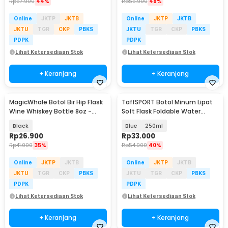
Rp
67.900
44%
Rp
55.900
48%
Online
JKTP
JKTB
Online
JKTP
JKTB
JKTU
TGR
CKP
PBKS
JKTU
TGR
CKP
PBKS
PDPK
PDPK
Lihat Ketersediaan Stok
Lihat Ketersediaan Stok
+ Keranjang
+ Keranjang
MagicWhale Botol Bir Hip Flask
TaffSPORT Botol Minum Lipat
Wine Whiskey Bottle 8oz -
Soft Flask Foldable Water
MW8
Bottle Sport TPU - TF-25
Black
Blue
250ml
Rp
26.900
Rp
33.000
Rp
41.000
35%
Rp
54.900
40%
Online
JKTP
JKTB
Online
JKTP
JKTB
JKTU
TGR
CKP
PBKS
JKTU
TGR
CKP
PBKS
PDPK
PDPK
Lihat Ketersediaan Stok
Lihat Ketersediaan Stok
+ Keranjang
+ Keranjang