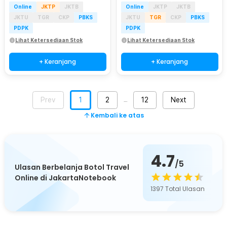
Online
JKTP
JKTB
Online
JKTP
JKTB
JKTU
TGR
CKP
PBKS
JKTU
TGR
CKP
PBKS
PDPK
PDPK
Lihat Ketersediaan Stok
Lihat Ketersediaan Stok
+ Keranjang
+ Keranjang
Prev
1
2
12
Next
…
Kembali ke atas
4.7
/5
Ulasan Berbelanja Botol Travel
Online di JakartaNotebook
1397
Total Ulasan