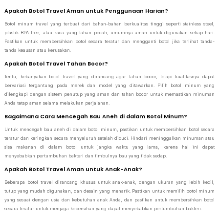
Apakah Botol Travel Aman untuk Penggunaan Harian?
Botol minum travel yang terbuat dari bahan-bahan berkualitas tinggi seperti stainless steel,
plastik BPA-free, atau kaca yang tahan pecah, umumnya aman untuk digunakan setiap hari.
Pastikan untuk membersihkan botol secara teratur dan mengganti botol jika terlihat tanda-
tanda keausan atau kerusakan.
Apakah Botol Travel Tahan Bocor?
Tentu, kebanyakan botol travel yang dirancang agar tahan bocor, tetapi kualitasnya dapat
bervariasi tergantung pada merek dan model yang ditawarkan. Pilih botol minum yang
dilengkapi dengan sistem penutup yang aman dan tahan bocor untuk memastikan minuman
Anda tetap aman selama melakukan perjalanan.
Bagaimana Cara Mencegah Bau Aneh di dalam Botol Minum?
Untuk mencegah bau aneh di dalam botol minum, pastikan untuk membersihkan botol secara
teratur dan keringkan secara menyeluruh setelah dicuci. Hindari meninggalkan minuman atau
sisa makanan di dalam botol untuk jangka waktu yang lama, karena hal ini dapat
menyebabkan pertumbuhan bakteri dan timbulnya bau yang tidak sedap.
Apakah Botol Travel Aman untuk Anak-Anak?
Beberapa botol travel dirancang khusus untuk anak-anak, dengan ukuran yang lebih kecil,
tutup yang mudah digunakan, dan desain yang menarik. Pastikan untuk memilih botol minum
yang sesuai dengan usia dan kebutuhan anak Anda, dan pastikan untuk membersihkan botol
secara teratur untuk menjaga kebersihan yang dapat menyebabkan pertumbuhan bakteri.