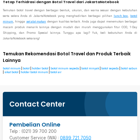
Tetap Terhidrasi dengan Botol Travel dari JakartaNotebook
Temukan botol travel dengan berbagai bentuk, ukuran, dan warna sesuai dengan kebutuhan
serta selera Anda di JakartaNotebook yang menghadirkan berbagai pilihan
lunch box
,
botol
minum
, hingga
set alat makan
dengan kualitas terbaik. Anda juga dapat menemukan berbagai
macam produk menarik lainnya dengan mudah dan murah menggunakan fitur COD, 1-Day
Shipping, dan Promo Spesial lainnya. Tunggu apa lagi? Yuk, beli kebutuhan Anda di
JakartaNotebook sekarang!
Temukan Rekomendasi Botol Travel dan Produk Terbaik
Lainnya
botol minum
|
botol
|
holder botol
|
botol minum sepeda
|
botol minyak
|
botol sepeda
|
botol sabun
|
sikat botol
|
holder botol minum
|
botol air
Contact Center
Pembelian Online
Telp : (021) 39 700 200
Customer Service (WA) :
0899 721 7050