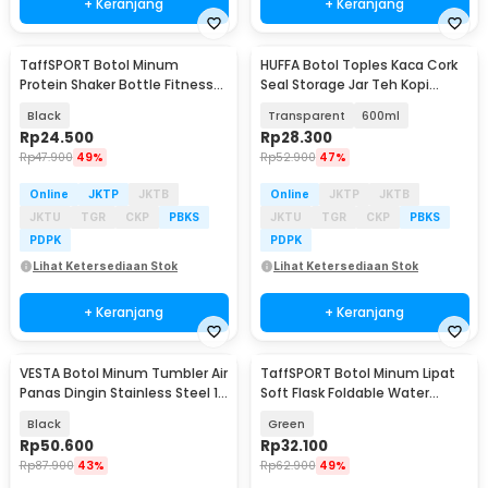
+ Keranjang
+ Keranjang
TaffSPORT Botol Minum
HUFFA Botol Toples Kaca Cork
Protein Shaker Bottle Fitness
Seal Storage Jar Teh Kopi
Gym 600ml - PS-10
Multifungsi - YS-8080
Black
Transparent
600ml
Rp
24.500
Rp
28.300
Rp
47.900
49%
Rp
52.900
47%
Online
JKTP
JKTB
Online
JKTP
JKTB
JKTU
TGR
CKP
PBKS
JKTU
TGR
CKP
PBKS
PDPK
PDPK
Lihat Ketersediaan Stok
Lihat Ketersediaan Stok
+ Keranjang
+ Keranjang
VESTA Botol Minum Tumbler Air
TaffSPORT Botol Minum Lipat
Panas Dingin Stainless Steel 1L
Soft Flask Foldable Water
- VS-20
Bottle TPU 500ml - TF009
Black
Green
Rp
50.600
Rp
32.100
Rp
87.900
43%
Rp
62.900
49%