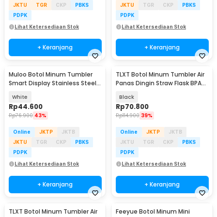
JKTU
TGR
CKP
PBKS
JKTU
TGR
CKP
PBKS
PDPK
PDPK
Lihat Ketersediaan Stok
Lihat Ketersediaan Stok
+ Keranjang
+ Keranjang
Muloo Botol Minum Tumbler
TLXT Botol Minum Tumbler Air
Smart Display Stainless Steel
Panas Dingin Straw Flask BPA
400ml - M45
Free 1.2L - YS-9385
White
Black
Rp
44.600
Rp
70.800
Rp
76.900
43%
Rp
114.900
39%
Online
JKTP
JKTB
Online
JKTP
JKTB
JKTU
TGR
CKP
PBKS
JKTU
TGR
CKP
PBKS
PDPK
PDPK
Lihat Ketersediaan Stok
Lihat Ketersediaan Stok
+ Keranjang
+ Keranjang
TLXT Botol Minum Tumbler Air
Feeyue Botol Minum Mini