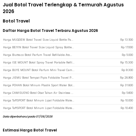
Jual Botol Travel Terlengkap & Termurah Agustus
2026
Botol Travel
Daftar Harga Botol Travel Terbaru Agustus 2026
Harga MUQGEW Botol Travel Size Liquid Bottle Pack 5 PCS - SV2 - White
Rp
13.500
Harga BEIYIN Botol Travel Size Liquid Spray Bottle Pack Plastik 5 PCS - 1712 - Black
Rp
17.000
Harga Biutte.co Botol Parfum Travel Refillable Atomizer Spray 5ml - AB-05 - Black
Rp
5.000
Harga ISE MOUNT Botol Spray Travel Portable Refill 50ml Silicone Case Hook - ATMC2 - Black
Rp
15.300
Harga BUYE MOUNT Botol Parfum Mini Travel Camping Portable Refill Spray 80ml - ATMC1 - Black
Rp
9.300
Harga JIEMU Botol Tempat Pipis Foldable Travel Pee Bottle 750ml - PA341 - Blue
Rp
28.900
Harga POHAN Botol Minum Plastik Sport Water Bottle Travel 2L With Straw - JY0015 - Black
Rp
31.800
Harga CAMISUENO Botol Obat Tahan Air Stainless Steel Pill Case Travel EDC - JS207 - Black
Rp
5.600
Harga TaffSPORT Botol Minum Lipat Foldable Water Bottle BPA Free 700ml - S29 - Black
Rp
10.000
Harga TaffSPORT Botol Minum Lipat Foldable Water Bottle BPA Free 700ml - S29 - Blue
Rp
10.400
Data diperbaharui pada 07/08/2026
Estimasi Harga Botol Travel