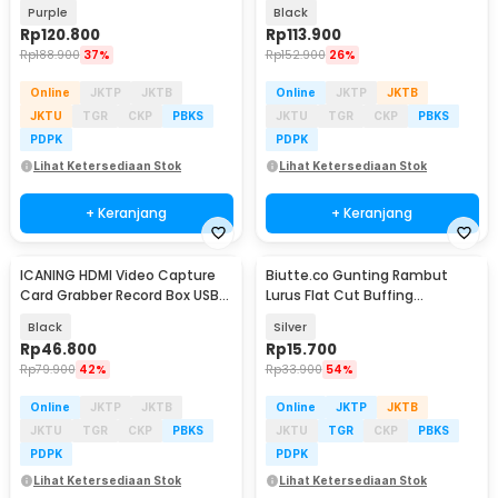
1080P - V022
2.0 4K - MS119
Purple
Black
Rp
120.800
Rp
113.900
Rp
188.900
37%
Rp
152.900
26%
Online
JKTP
JKTB
Online
JKTP
JKTB
JKTU
TGR
CKP
PBKS
JKTU
TGR
CKP
PBKS
PDPK
PDPK
Lihat Ketersediaan Stok
Lihat Ketersediaan Stok
+ Keranjang
+ Keranjang
ICANING HDMI Video Capture
Biutte.co Gunting Rambut
Card Grabber Record Box USB
Lurus Flat Cut Buffing
2.0 1080P - RU700
Stainless Steel 4Cr13 - BHT002
Black
Silver
Rp
46.800
Rp
15.700
Rp
79.900
42%
Rp
33.900
54%
Online
JKTP
JKTB
Online
JKTP
JKTB
JKTU
TGR
CKP
PBKS
JKTU
TGR
CKP
PBKS
PDPK
PDPK
Lihat Ketersediaan Stok
Lihat Ketersediaan Stok