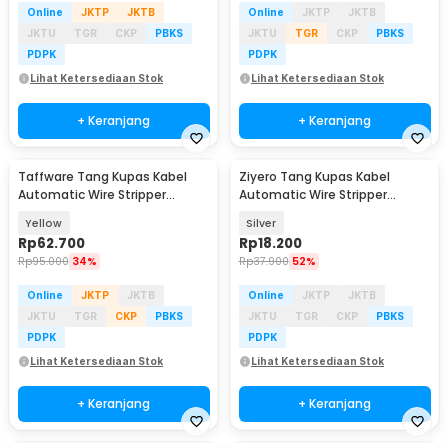
Online
JKTP
JKTB
Online
JKTP
JKTB
JKTU
TGR
CKP
PBKS
JKTU
TGR
CKP
PBKS
PDPK
PDPK
Lihat Ketersediaan Stok
Lihat Ketersediaan Stok
+ Keranjang
+ Keranjang
Taffware Tang Kupas Kabel
Ziyero Tang Kupas Kabel
Automatic Wire Stripper
Automatic Wire Stripper
Cutter Crimper - TK0742
Cutter Crimper - TK0700
Yellow
Silver
Rp
62.700
Rp
18.200
Rp
95.000
34%
Rp
37.900
52%
Online
JKTP
JKTB
Online
JKTP
JKTB
JKTU
TGR
CKP
PBKS
JKTU
TGR
CKP
PBKS
PDPK
PDPK
Lihat Ketersediaan Stok
Lihat Ketersediaan Stok
+ Keranjang
+ Keranjang