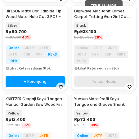
TERJUAL HABIS
HIFESON Mata Bor Carbide Tip
Digiwave Alat Jahit Karpet
Wood Metal Hole Cut 3 PCS -
Carpet Tufting Gun 2in1 Cut
EPC-21
and Loop Pile - TD-02
Silver
Black
Rp
50.700
Rp
933.100
Rp
87.900
43%
Rp
1.259.900
26%
Online
JKTP
JKTB
Online
JKTP
JKTB
JKTU
TGR
CKP
PBKS
JKTU
TGR
CKP
PBKS
PDPK
PDPK
Lihat Ketersediaan Stok
Lihat Ketersediaan Stok
+ Keranjang
Terjual Habis
KNIFEZER Gergaji Kayu Tangan
Yumun Mata Profil Kayu
Manual Garden Saw Wood Fine
Tongue and Groove Shank
Cut 21cm - 8102
Milling Cut 6mm 2 PCS - YTG
Yellow
Yellow
Rp
13.400
Rp
73.400
Rp
29.900
56%
Rp
118.900
39%
Online
JKTP
JKTB
Online
JKTP
JKTB