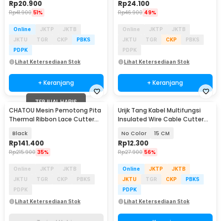
Rp
20.900
Rp
24.100
Rp
41.900
51%
Rp
46.900
49%
Online
JKTP
JKTB
Online
JKTP
JKTB
JKTU
TGR
CKP
PBKS
JKTU
TGR
CKP
PBKS
PDPK
PDPK
Lihat Ketersediaan Stok
Lihat Ketersediaan Stok
+ Keranjang
+ Keranjang
TERJUAL HABIS
CHATOU Mesin Pemotong Pita
Urijk Tang Kabel Multifungsi
Thermal Ribbon Lace Cutter
Insulated Wire Cable Cutter
for DIY EU Plug - DRQG50
Pliers - M2941
Black
No Color
15 CM
Rp
141.400
Rp
12.300
Rp
215.900
35%
Rp
27.900
56%
Online
JKTP
JKTB
Online
JKTP
JKTB
JKTU
TGR
CKP
PBKS
JKTU
TGR
CKP
PBKS
PDPK
PDPK
Lihat Ketersediaan Stok
Lihat Ketersediaan Stok