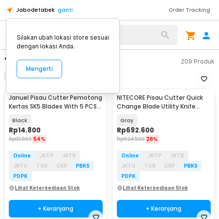
Jabodetabek
ganti
Order Tracking
Silakan ubah lokasi store sesuai
dengan lokasi Anda.
"capture cut"
209
Produk
Mengerti
Filter
Urutkan
Januel Pisau Cutter Pemotong
NITECORE Pisau Cutter Quick
Kertas SK5 Blades With 5 PCS
Change Blade Utility Knife
Blades - Jn57
Titanium Alloy - NTK09
Black
Gray
Rp
14.800
Rp
692.600
Rp
31.900
54%
Rp
924.900
26%
Online
JKTP
JKTB
Online
JKTP
JKTB
JKTU
TGR
CKP
PBKS
JKTU
TGR
CKP
PBKS
PDPK
PDPK
Lihat Ketersediaan Stok
Lihat Ketersediaan Stok
+ Keranjang
+ Keranjang