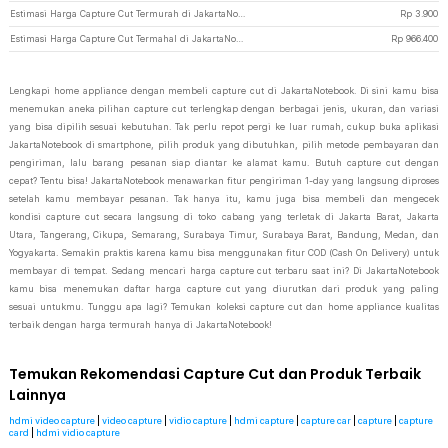
Estimasi Harga Capture Cut Termurah di JakartaNotebook
Rp
3.900
Estimasi Harga Capture Cut Termahal di JakartaNotebook
Rp
966.400
Lengkapi home appliance dengan membeli capture cut di JakartaNotebook. Di sini kamu bisa
menemukan aneka pilihan capture cut terlengkap dengan berbagai jenis, ukuran, dan variasi
yang bisa dipilih sesuai kebutuhan. Tak perlu repot pergi ke luar rumah, cukup buka aplikasi
JakartaNotebook di smartphone, pilih produk yang dibutuhkan, pilih metode pembayaran dan
pengiriman, lalu barang pesanan siap diantar ke alamat kamu. Butuh capture cut dengan
cepat? Tentu bisa! JakartaNotebook menawarkan fitur pengiriman 1-day yang langsung diproses
setelah kamu membayar pesanan. Tak hanya itu, kamu juga bisa membeli dan mengecek
kondisi capture cut secara langsung di toko cabang yang terletak di Jakarta Barat, Jakarta
Utara, Tangerang, Cikupa, Semarang, Surabaya Timur, Surabaya Barat, Bandung, Medan, dan
Yogyakarta. Semakin praktis karena kamu bisa menggunakan fitur COD (Cash On Delivery) untuk
membayar di tempat. Sedang mencari harga capture cut terbaru saat ini? Di JakartaNotebook
kamu bisa menemukan daftar harga capture cut yang diurutkan dari produk yang paling
sesuai untukmu. Tunggu apa lagi? Temukan koleksi capture cut dan home appliance kualitas
terbaik dengan harga termurah hanya di JakartaNotebook!
Temukan Rekomendasi Capture Cut dan Produk Terbaik
Lainnya
hdmi video capture
|
video capture
|
vidio capture
|
hdmi capture
|
capture car
|
capture
|
capture
card
|
hdmi vidio capture