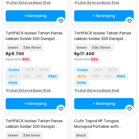
Lihat Ketersediaan Stok
Lihat Ketersediaan Stok
+ Keranjang
+ Keranjang
TaffPACK Isolasi Tahan Panas
TaffPACK Isolasi Tahan Panas
Lakban Solder 200 Derajat
Lakban Solder 200 Derajat
Masking Die Cut - PG33M
Masking Die Cut - PG33M
Green
33M 15mm
Green
33M 30mm
Rp
9.700
Rp
17.400
Rp
23.900
60%
Rp
36.900
53%
Online
JKTP
JKTB
Online
JKTP
JKTB
JKTU
TGR
CKP
PBKS
JKTU
TGR
CKP
PBKS
PDPK
PDPK
Lihat Ketersediaan Stok
Lihat Ketersediaan Stok
+ Keranjang
+ Keranjang
TaffPACK Isolasi Tahan Panas
Cuth Tripod HP Tongsis
Lakban Solder 200 Derajat
Monopod Portable with
Masking Die Cut - PG33M
Bluetooth Remote - P15mini
Green
33M 5mm
Black