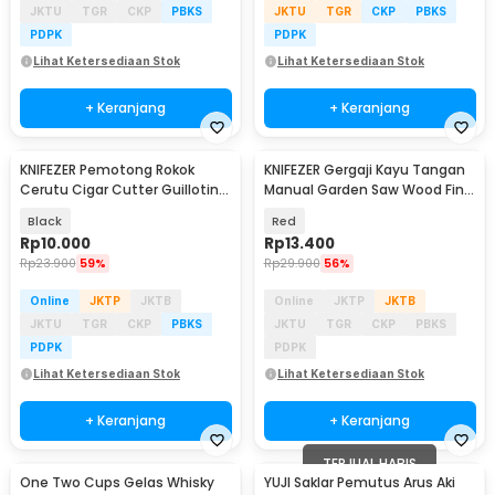
JKTU
TGR
CKP
PBKS
JKTU
TGR
CKP
PBKS
PDPK
PDPK
Lihat Ketersediaan Stok
Lihat Ketersediaan Stok
+ Keranjang
+ Keranjang
KNIFEZER Pemotong Rokok
KNIFEZER Gergaji Kayu Tangan
Cerutu Cigar Cutter Guillotine
Manual Garden Saw Wood Fine
Blade V Cut - 0810S
Cut 21cm - 8102
Black
Red
Rp
10.000
Rp
13.400
Rp
23.900
59%
Rp
29.900
56%
Online
JKTP
JKTB
Online
JKTP
JKTB
JKTU
TGR
CKP
PBKS
JKTU
TGR
CKP
PBKS
PDPK
PDPK
Lihat Ketersediaan Stok
Lihat Ketersediaan Stok
+ Keranjang
+ Keranjang
TERJUAL HABIS
One Two Cups Gelas Whisky
YUJI Saklar Pemutus Arus Aki