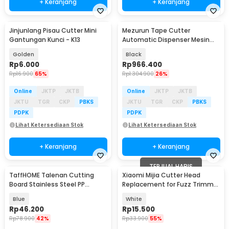
+ Keranjang
+ Keranjang
Jinjunlang Pisau Cutter Mini
Mezurun Tape Cutter
Baru
Gantungan Kunci - K13
Automatic Dispenser Mesin
Pemotong Lakban 25 W -
Golden
Black
ZCUT-9
Rp
6.000
Rp
966.400
Rp
16.900
65%
Rp
1.304.900
26%
Online
JKTP
JKTB
Online
JKTP
JKTB
JKTU
TGR
CKP
PBKS
JKTU
TGR
CKP
PBKS
PDPK
PDPK
Lihat Ketersediaan Stok
Lihat Ketersediaan Stok
+ Keranjang
+ Keranjang
TERJUAL HABIS
TaffHOME Talenan Cutting
Xiaomi Mijia Cutter Head
Board Stainless Steel PP
Replacement for Fuzz Trimmer
Double Sided - B025
Lint Removal - MQXJQDT01KL
Blue
White
Rp
46.200
Rp
15.500
Rp
78.900
42%
Rp
33.900
55%