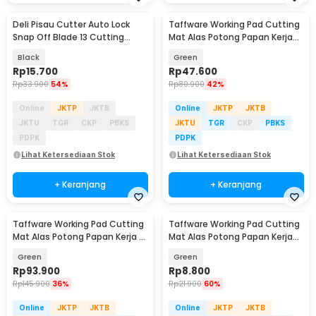
Deli Pisau Cutter Auto Lock
Taffware Working Pad Cutting
Snap Off Blade 13 Cutting
Mat Alas Potong Papan Kerja
Edges SK2 9mm - HT4009
A2 60x45cm - QJ3
Black
Green
Rp
15.700
Rp
47.600
Rp
33.900
54%
Rp
80.900
42%
Online
JKTP
JKTB
Online
JKTP
JKTB
JKTU
TGR
CKP
PBKS
JKTU
TGR
CKP
PBKS
PDPK
PDPK
Lihat Ketersediaan Stok
Lihat Ketersediaan Stok
+ Keranjang
+ Keranjang
Taffware Working Pad Cutting
Taffware Working Pad Cutting
Mat Alas Potong Papan Kerja A1
Mat Alas Potong Papan Kerja
90x60cm - QJ4
A5 22x15cm - GKSA4
Green
Green
Rp
93.900
Rp
8.800
Rp
145.900
36%
Rp
21.900
60%
Online
JKTP
JKTB
Online
JKTP
JKTB