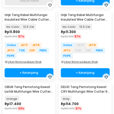
Terjual Habis
+ Keranjang
Urijk Tang Kabel Multifungsi
Urijk Tang Kabel Multifungsi
Insulated Wire Cable Cutter
Insulated Wire Cable Cutter
Pliers - M2941
Pliers - M2941
No Color
12.5 CM
No Color
12.5 CM
Rp
11.800
Rp
11.300
Rp
26.900
57%
Rp
25.900
57%
Online
JKTP
JKTB
Online
JKTP
JKTB
JKTU
TGR
CKP
PBKS
JKTU
TGR
CKP
PBKS
PDPK
PDPK
Lihat Ketersediaan Stok
Lihat Ketersediaan Stok
+ Keranjang
+ Keranjang
OBUN Tang Pemotong Kawat
DELIXI Tang Pemotong Kawat
Listrik Multifungsi Wire Cutter
CRV Multifungsi Wire Cutter 9
Crimp Strip - LJP-6629
Inch - 2105
Orange
Gray
Rp
17.400
Rp
114.700
Rp
36.900
53%
Rp
180.900
37%