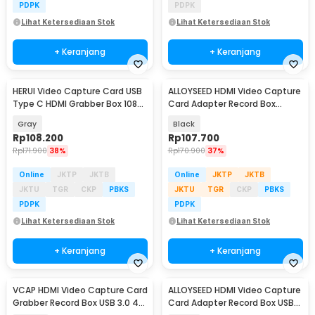
PDPK
PDPK
Lihat Ketersediaan Stok
Lihat Ketersediaan Stok
+ Keranjang
+ Keranjang
HERUI Video Capture Card USB
ALLOYSEED HDMI Video Capture
Type C HDMI Grabber Box 1080P
Card Adapter Record Box
- HE10
USB3.0 4K HDTV - RU900
Gray
Black
Rp
108.200
Rp
107.700
Rp
171.900
38%
Rp
170.900
37%
Online
JKTP
JKTB
Online
JKTP
JKTB
JKTU
TGR
CKP
PBKS
JKTU
TGR
CKP
PBKS
PDPK
PDPK
Lihat Ketersediaan Stok
Lihat Ketersediaan Stok
+ Keranjang
+ Keranjang
VCAP HDMI Video Capture Card
ALLOYSEED HDMI Video Capture
Grabber Record Box USB 3.0 4K
Card Adapter Record Box USB