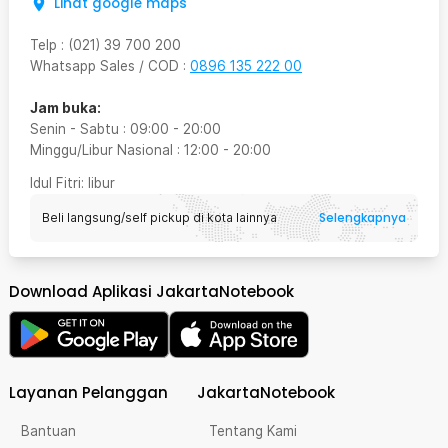
Lihat google maps
Telp
:
(021) 39 700 200
Whatsapp Sales / COD
:
0896 135 222 00
Jam buka:
Senin - Sabtu
:
09:00
-
20:00
Minggu/Libur Nasional
:
12:00
-
20:00
Idul Fitri
: libur
Selengkapnya
Beli langsung/self pickup di kota lainnya
Download Aplikasi JakartaNotebook
Layanan Pelanggan
JakartaNotebook
Bantuan
Tentang Kami