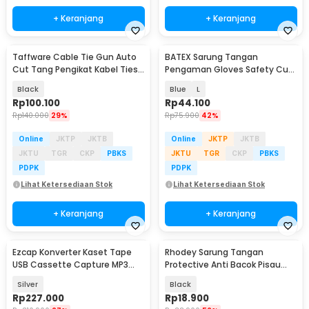
+ Keranjang
+ Keranjang
Taffware Cable Tie Gun Auto
BATEX Sarung Tangan
Baru
Cut Tang Pengikat Kabel Ties
Pengaman Gloves Safety Cut
Stainless - SN-50
Resistant - BX103
Black
Blue
L
Rp
100.100
Rp
44.100
Rp
140.000
29%
Rp
75.900
42%
Online
JKTP
JKTB
Online
JKTP
JKTB
JKTU
TGR
CKP
PBKS
JKTU
TGR
CKP
PBKS
PDPK
PDPK
Lihat Ketersediaan Stok
Lihat Ketersediaan Stok
+ Keranjang
+ Keranjang
Ezcap Konverter Kaset Tape
Rhodey Sarung Tangan
USB Cassette Capture MP3
Protective Anti Bacok Pisau
Player - EC007
Cut Resistant - FG1701
Silver
Black
Rp
227.000
Rp
18.900