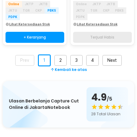
Online
JKTP
JKTB
Online
JKTP
JKTB
JKTU
TGR
CKP
PBKS
JKTU
TGR
CKP
PBKS
PDPK
PDPK
Lihat Ketersediaan Stok
Lihat Ketersediaan Stok
+ Keranjang
Terjual Habis
Prev
1
2
3
4
Next
Kembali ke atas
4.9
/5
Ulasan Berbelanja Capture Cut
Online di JakartaNotebook
28
Total Ulasan