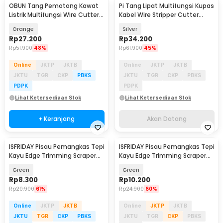
OBUN Tang Pemotong Kawat
Pi Tang Lipat Multifungsi Kupas
Akan Datang
Listrik Multifungsi Wire Cutter 8
Kabel Wire Stripper Cutter
Inch - 706022
Stainless - TK0800
Orange
Silver
Rp
27.200
Rp
34.200
Rp
51.900
48%
Rp
61.900
45%
Online
JKTP
JKTB
Online
JKTP
JKTB
JKTU
TGR
CKP
PBKS
JKTU
TGR
CKP
PBKS
PDPK
PDPK
Lihat Ketersediaan Stok
Lihat Ketersediaan Stok
+ Keranjang
Akan Datang
ISFRIDAY Pisau Pemangkas Tepi
ISFRIDAY Pisau Pemangkas Tepi
Kayu Edge Trimming Scraper
Kayu Edge Trimming Scraper
Knife Cutter - ID13
Knife Cutter - ID14
Green
Green
Rp
8.300
Rp
10.200
Rp
20.900
61%
Rp
24.900
60%
Online
JKTP
JKTB
Online
JKTP
JKTB
JKTU
TGR
CKP
PBKS
JKTU
TGR
CKP
PBKS