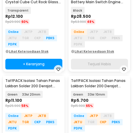
Crystal Cube Cut Rock Glass
Battery Main Switch Engine
285ml - YJ101
Cut Off 12/24V - M10
Transparent
Black
Rp
12.100
Rp
28.500
Rp
29.900
60%
Rp
53.900
48%
Online
JKTP
JKTB
Online
JKTP
JKTB
JKTU
TGR
CKP
PBKS
JKTU
TGR
CKP
PBKS
PDPK
PDPK
Lihat Ketersediaan Stok
Lihat Ketersediaan Stok
+ Keranjang
Terjual Habis
TaffPACK Isolasi Tahan Panas
TaffPACK Isolasi Tahan Panas
Lakban Solder 200 Derajat
Lakban Solder 200 Derajat
Masking Die Cut - PG33M
Masking Die Cut - PG33M
Green
33M 20mm
Green
33M 10mm
Rp
11.100
Rp
5.700
Rp
25.900
58%
Rp
15.900
65%
Online
JKTP
JKTB
Online
JKTP
JKTB
JKTU
TGR
CKP
PBKS
JKTU
TGR
CKP
PBKS
PDPK
PDPK