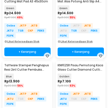
Cutting Mat Pad A3 45x30cm
Mat Alas Potong Anti Slip A4
300x220mm - GKSA4
Green
Green
Rp
24.600
Rp
14.600
Rp
47.900
49%
Rp
31.900
55%
Online
JKTP
JKTB
Online
JKTP
JKTB
JKTU
TGR
CKP
PBKS
JKTU
TGR
CKP
PBKS
PDPK
PDPK
Lihat Ketersediaan Stok
Lihat Ketersediaan Stok
+ Keranjang
+ Keranjang
Taffware Stempel Penghapus
KNIFEZER Pisau Pemotong Kaca
Resi 2in1 Cutter Pembuka
Glass Cutter Diamond Cutting
Paket - ML-2
Tool - L9
Blue
Golden
Rp
13.900
Rp
7.100
Rp
30.900
56%
Rp
18.900
63%
Online
JKTP
JKTB
Online
JKTP
JKTB
JKTU
TGR
CKP
PBKS
JKTU
TGR
CKP
PBKS
PDPK
PDPK