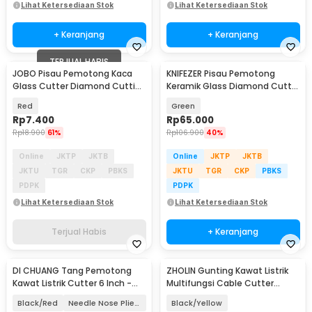
Lihat Ketersediaan Stok
Lihat Ketersediaan Stok
+ Keranjang
+ Keranjang
TERJUAL HABIS
JOBO Pisau Pemotong Kaca
KNIFEZER Pisau Pemotong
Glass Cutter Diamond Cutting
Keramik Glass Diamond Cutter
Tool - JB100
Tile - AI3032
Red
Green
Rp
7.400
Rp
65.000
Rp
18.900
61%
Rp
106.900
40%
Online
JKTP
JKTB
Online
JKTP
JKTB
JKTU
TGR
CKP
PBKS
JKTU
TGR
CKP
PBKS
PDPK
PDPK
Lihat Ketersediaan Stok
Lihat Ketersediaan Stok
Terjual Habis
+ Keranjang
DI CHUANG Tang Pemotong
ZHOLIN Gunting Kawat Listrik
Kawat Listrik Cutter 6 Inch -
Multifungsi Cable Cutter
Jn33
Stainless Steel - Z196
Black/Red
Needle Nose Pliers
Black/Yellow