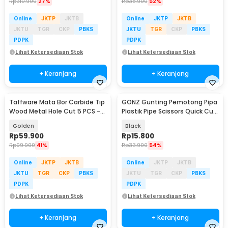
Rp
310.900
27%
Rp
38.900
52%
Online
JKTP
JKTB
Online
JKTP
JKTB
JKTU
TGR
CKP
PBKS
JKTU
TGR
CKP
PBKS
PDPK
PDPK
Lihat Ketersediaan Stok
Lihat Ketersediaan Stok
+ Keranjang
+ Keranjang
Taffware Mata Bor Carbide Tip
GONZ Gunting Pemotong Pipa
Wood Metal Hole Cut 5 PCS -
Plastik Pipe Scissors Quick Cut
EPC-PIT-20P
32mm - G-32
Golden
Black
Rp
59.900
Rp
15.800
Rp
99.900
41%
Rp
33.900
54%
Online
JKTP
JKTB
Online
JKTP
JKTB
JKTU
TGR
CKP
PBKS
JKTU
TGR
CKP
PBKS
PDPK
PDPK
Lihat Ketersediaan Stok
Lihat Ketersediaan Stok
+ Keranjang
+ Keranjang