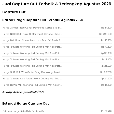
Jual Capture Cut Terbaik & Terlengkap Agustus 2026
Capture Cut
Daftar Harga Capture Cut Terbaru Agustus 2026
Harga Januel Pisau Cutter Pemotong Kertas SK5 Blades With 5 PCS Blades - Jn57 - Black
Rp
14.800
Harga NITECORE Pisau Cutter Quick Change Blade Utility Knife Titanium Alloy - NTK09 - Gray
Rp
692.600
Harga Deli Pisau Cutter Auto Lock Snap Off Blade 13 Cutting Edges SK2 9mm - HT4009 - Black
Rp
15.700
Harga Taffware Working Pad Cutting Mat Alas Potong Papan Kerja A2 60x45cm - QJ3 - Green
Rp
47.600
Harga Taffware Working Pad Cutting Mat Alas Potong Papan Kerja A1 90x60cm - QJ4 - Green
Rp
93.900
Harga Taffware Working Pad Cutting Mat Alas Potong Papan Kerja A5 22x15cm - GKSA4 - Green
Rp
8.800
Harga Taffware Working Pad Cutting Mat Alas Potong Papan Kerja A3 45x30cm - GKSA3 - Green
Rp
26.000
Harga SIKE Bolt Wire Cutter Tang Pemotong Kawat Besi Baja CR-V 8 Inch - SK8 - Red
Rp
30.200
Harga Taffware Alas Potong Work Cutting Mat Pad A3 45x30cm - Green
Rp
24.600
Harga HUAN MEI Working Pad Cutting Mat Alas Potong Anti Slip A4 300x220mm - GKSA4 - Green
Rp
14.600
Data diperbaharui pada 07/08/2026
Estimasi Harga Capture Cut
Estimasi Harga Rata-Rata Capture Cut
Rp
89.746