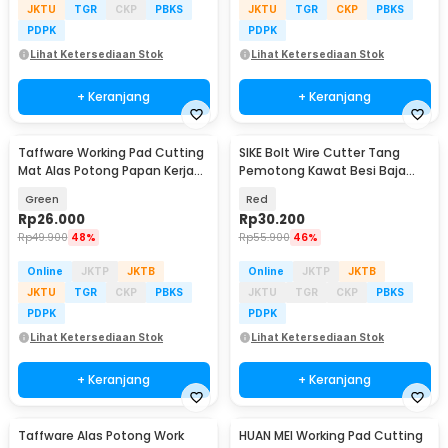
JKTU
TGR
CKP
PBKS
JKTU
TGR
CKP
PBKS
PDPK
PDPK
Lihat Ketersediaan Stok
Lihat Ketersediaan Stok
+ Keranjang
+ Keranjang
Taffware Working Pad Cutting
SIKE Bolt Wire Cutter Tang
Mat Alas Potong Papan Kerja
Pemotong Kawat Besi Baja
A3 45x30cm - GKSA3
CR-V 8 Inch - SK8
Green
Red
Rp
26.000
Rp
30.200
Rp
49.900
48%
Rp
55.900
46%
Online
JKTP
JKTB
Online
JKTP
JKTB
JKTU
TGR
CKP
PBKS
JKTU
TGR
CKP
PBKS
PDPK
PDPK
Lihat Ketersediaan Stok
Lihat Ketersediaan Stok
+ Keranjang
+ Keranjang
Taffware Alas Potong Work
HUAN MEI Working Pad Cutting