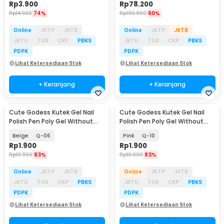
Rp
3.900
Rp
78.200
Rp
14.900
74%
Rp
190.900
60%
Online
JKTP
JKTB
Online
JKTP
JKTB
JKTU
TGR
CKP
PBKS
JKTU
TGR
CKP
PBKS
PDPK
PDPK
Lihat Ketersediaan Stok
Lihat Ketersediaan Stok
+ Keranjang
+ Keranjang
Cute Godess Kutek Gel Nail
Cute Godess Kutek Gel Nail
Polish Pen Poly Gel Without
Polish Pen Poly Gel Without
Bottom Coating
Bottom Coating
Beige
Q-06
Pink
Q-10
Rp
1.900
Rp
1.900
Rp
10.900
83%
Rp
10.900
83%
Online
JKTP
JKTB
Online
JKTP
JKTB
JKTU
TGR
CKP
PBKS
JKTU
TGR
CKP
PBKS
PDPK
PDPK
Lihat Ketersediaan Stok
Lihat Ketersediaan Stok