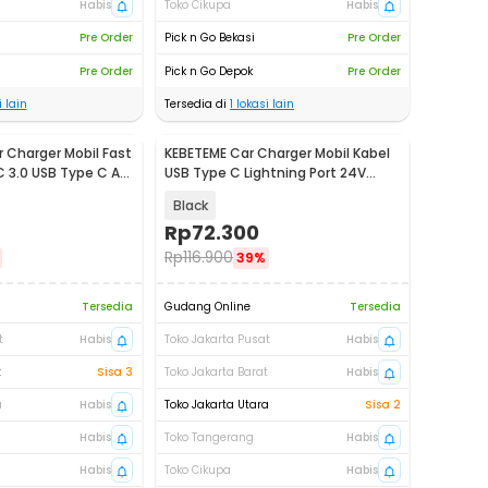
Habis
Toko Cikupa
Habis
Pre Order
Pick n Go Bekasi
Pre Order
Pre Order
Pick n Go Depok
Pre Order
 lain
Tersedia di
1
lokasi lain
Charger Mobil Fast
KEBETEME Car Charger Mobil Kabel
 3.0 USB Type C A
USB Type C Lightning Port 24V
120W - KT2
Black
Rp
72.300
Rp
116.900
39%
Tersedia
Gudang Online
Tersedia
t
Habis
Toko Jakarta Pusat
Habis
t
Sisa 3
Toko Jakarta Barat
Habis
a
Habis
Toko Jakarta Utara
Sisa 2
Habis
Toko Tangerang
Habis
Habis
Toko Cikupa
Habis