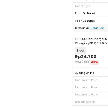
Toko Cikupa
Pick n Go Bekasi
Pick n Go Depok
Tersedia di
5
lokasi lain
KUULAA Car Charger Mo
Charging PD QC 3.0 Du
20W - A318
Black
Rp
24.700
Rp
42.900
43%
Gudang Online
Toko Jakarta Pusat
Toko Jakarta Barat
Toko Jakarta Utara
Toko Tangerang