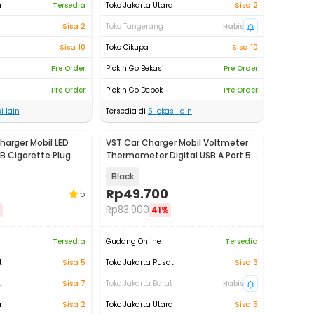
a
Tersedia
Toko Jakarta Utara
Sisa 2
Sisa 2
Toko Tangerang
Habis
Sisa 10
Toko Cikupa
Sisa 10
Pre Order
Pick n Go Bekasi
Pre Order
Pre Order
Pick n Go Depok
Pre Order
i lain
Tersedia di
5
lokasi lain
harger Mobil LED
VST Car Charger Mobil Voltmeter
B Cigarette Plug
Thermometer Digital USB A Port 5V
10W - VST-706
Black
Rp
49.700
5
Rp
83.900
%
41%
Tersedia
Gudang Online
Tersedia
t
Sisa 5
Toko Jakarta Pusat
Sisa 3
t
Sisa 7
Toko Jakarta Barat
Habis
a
Sisa 2
Toko Jakarta Utara
Sisa 5