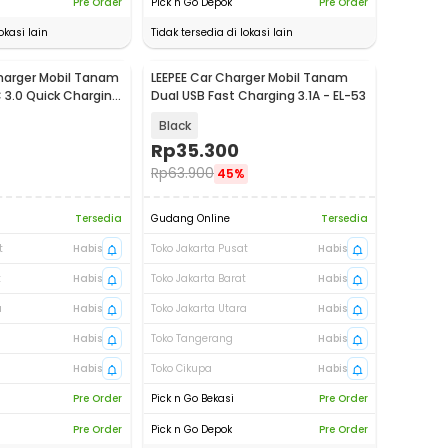
Pre Order
Pick n Go Depok
Pre Order
okasi lain
Tidak tersedia di lokasi lain
arger Mobil Tanam
LEEPEE Car Charger Mobil Tanam
 3.0 Quick Charging
Dual USB Fast Charging 3.1A - EL-53
Black
Rp
35.300
Rp
63.900
45%
Tersedia
Gudang Online
Tersedia
t
Habis
Toko Jakarta Pusat
Habis
t
Habis
Toko Jakarta Barat
Habis
a
Habis
Toko Jakarta Utara
Habis
Habis
Toko Tangerang
Habis
Habis
Toko Cikupa
Habis
Pre Order
Pick n Go Bekasi
Pre Order
Pre Order
Pick n Go Depok
Pre Order