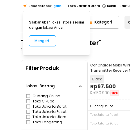
Jabodetabek
ganti
Toko Jakarta Utara
Toko Tangerang
Kategori
Silakan ubah lokasi store sesuai
Toko Cikupa
dengan lokasi Anda.
Pick n Go Jakarta Barat
Senin - J
"car charger transniter"
Mengerti
Pick n Go Bekasi
Senin - Jumat (08
Pick n Go Depok
Senin - Jumat (08
1425
Produk
Toko Jakarta Pusat
Senin - Sabtu
Car Charger Mobil Wir
Filter Produk
Toko Jakarta Barat
Senin - Sabtu
Transmitter Receiver 
USB 3.1A - HY-82
Toko Jakarta Utara
Black
Toko Tangerang
Rp
97.500
Lokasi Barang
Rp
150.900
36%
Toko Cikupa
Gudang Online
Toko Cikupa
Pick n Go Jakarta Barat
Senin - J
Toko Jakarta Barat
Gudang Online
Pick n Go Bekasi
Senin - Jumat (08
Toko Jakarta Pusat
Toko Jakarta Pusat
Toko Jakarta Utara
Pick n Go Depok
Senin - Jumat (08
Toko Tangerang
Toko Jakarta Barat