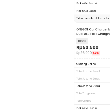
Pick n Go Bekasi
Pick n Go Depok
Tidak tersedia di lokasi lai
ONEGOL Car Charger 
Dual USB Fast Chargin
20W - QT01
Black
Rp
50.500
Rp
86.900
42%
Gudang Online
Toko Jakarta Pusat
Toko Jakarta Barat
Toko Jakarta Utara
Toko Tangerang
Toko Cikupa
Pick n Go Bekasi