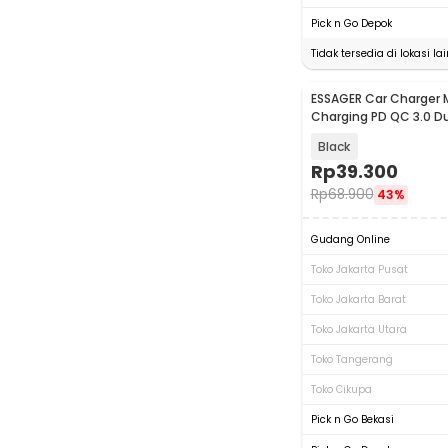
Pick n Go Depok
Tidak tersedia di lokasi lai
ESSAGER Car Charger M
Charging PD QC 3.0 Du
24V 30W - ES-CC24
Black
Rp
39.300
Rp
68.900
43%
Gudang Online
Toko Jakarta Pusat
Toko Jakarta Barat
Toko Jakarta Utara
Toko Tangerang
Toko Cikupa
Pick n Go Bekasi