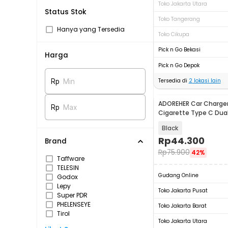
Toko Jakarta Utara
Status Stok
Toko Tangerang
Hanya yang Tersedia
Toko Cikupa
Pick n Go Bekasi
Harga
Pick n Go Depok
Tersedia di
2
lokasi lain
Rp
Min
ADOREHER Car Charger
Rp
Max
Cigarette Type C Dual
120W - D-25
Black
Rp
44.300
Brand
Rp
75.900
42%
Taffware
TELESIN
Gudang Online
Godox
Lepy
Toko Jakarta Pusat
Super PDR
PHELENSEYE
Toko Jakarta Barat
Tirol
Toko Jakarta Utara