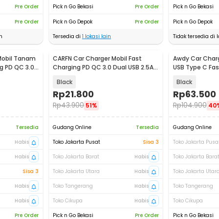
Pre Order
Pick n Go Bekasi
Pre Order
Pick n Go Bekasi
Pre Order
Pick n Go Depok
Pre Order
Pick n Go Depok
n
Tersedia di
1
lokasi lain
Tidak tersedia di l
Mobil Tanam
CARFN Car Charger Mobil Fast
Awdy Car Char
Baru
g PD QC 3.0
Charging PD QC 3.0 Dual USB 2.5A
USB Type C Fas
30W - TE-P21
3.0 - A20
Black
Black
Rp
21.800
Rp
63.500
Rp
43.900
Rp
104.900
51%
40
Tersedia
Gudang Online
Tersedia
Gudang Online
Habis
Toko Jakarta Pusat
Sisa 3
Toko Jakarta Pusa
Habis
Toko Jakarta Barat
Habis
Toko Jakarta Bara
Sisa 3
Toko Jakarta Utara
Habis
Toko Jakarta Utar
Habis
Toko Tangerang
Habis
Toko Tangerang
Habis
Toko Cikupa
Habis
Toko Cikupa
Pre Order
Pick n Go Bekasi
Pre Order
Pick n Go Bekasi