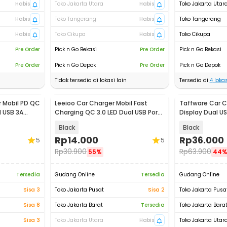
Habis
Toko Jakarta Utara
Habis
Toko Jakarta Utar
Habis
Toko Tangerang
Habis
Toko Tangerang
Habis
Toko Cikupa
Habis
Toko Cikupa
Pre Order
Pick n Go Bekasi
Pre Order
Pick n Go Bekasi
Pre Order
Pick n Go Depok
Pre Order
Pick n Go Depok
Tidak tersedia di lokasi lain
Tersedia di
4
lokas
 Mobil PD QC
Leeioo Car Charger Mobil Fast
Taffware Car C
 USB 3A
Charging QC 3.0 LED Dual USB Port
Display Dual US
2.4A - LE001
3.1A - EC2
Black
Black
Rp
14.000
Rp
36.000
5
5
Rp
30.900
Rp
63.900
55%
44
Tersedia
Gudang Online
Tersedia
Gudang Online
Sisa 3
Toko Jakarta Pusat
Sisa 2
Toko Jakarta Pusa
Sisa 8
Toko Jakarta Barat
Tersedia
Toko Jakarta Bara
Sisa 3
Toko Jakarta Utara
Habis
Toko Jakarta Utar