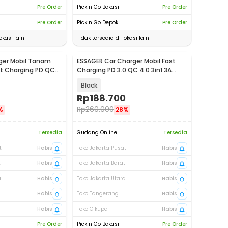
Pre Order
Pick n Go Bekasi
Pre Order
Pre Order
Pick n Go Depok
Pre Order
okasi lain
Tidak tersedia di lokasi lain
ger Mobil Tanam
ESSAGER Car Charger Mobil Fast
Baru
t Charging PD QC
Charging PD 3.0 QC 4.0 3in1 3A
108W - ES-CC29
Black
Rp
188.700
Rp
260.000
%
28%
Tersedia
Gudang Online
Tersedia
t
Habis
Toko Jakarta Pusat
Habis
t
Habis
Toko Jakarta Barat
Habis
a
Habis
Toko Jakarta Utara
Habis
Habis
Toko Tangerang
Habis
Habis
Toko Cikupa
Habis
Pre Order
Pick n Go Bekasi
Pre Order