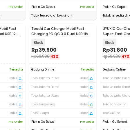
Pre Order
Pick n Go Depok
Pre Order
Pick n Go Depok
n
Tidak tersedia di lokasi lain
Tidak tersedia di l
obil Fast
Toocki Car Charger Mobil Fast
UYUXIO Car Cha
al USB 12-
Charging PD QC 3.0 Dual USB 11V
Super-Fast Cha
30W - TQ-CC34A
350W - D31
Black
Black
Rp
39.900
Rp
31.800
Rp
69.900
Rp
58.900
43%
47%
Tersedia
Gudang Online
Tersedia
Gudang Online
Habis
Toko Jakarta Pusat
Habis
Toko Jakarta Pusa
Habis
Toko Jakarta Barat
Habis
Toko Jakarta Bara
Habis
Toko Jakarta Utara
Habis
Toko Jakarta Utar
Habis
Toko Tangerang
Habis
Toko Tangerang
Habis
Toko Cikupa
Habis
Toko Cikupa
Pre Order
Pick n Go Bekasi
Pre Order
Pick n Go Bekasi