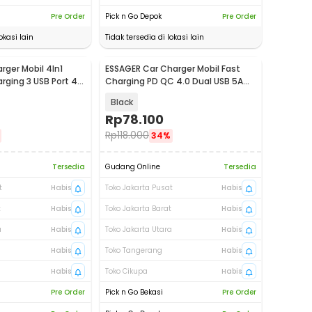
Pre Order
Pick n Go Depok
Pre Order
okasi lain
Tidak tersedia di lokasi lain
rger Mobil 4In1
ESSAGER Car Charger Mobil Fast
rging 3 USB Port 4 A
Charging PD QC 4.0 Dual USB 5A
45W - ECCAC45-TL01-P
Black
Rp
78.100
Rp
118.000
34%
Tersedia
Gudang Online
Tersedia
t
Habis
Toko Jakarta Pusat
Habis
t
Habis
Toko Jakarta Barat
Habis
a
Habis
Toko Jakarta Utara
Habis
Habis
Toko Tangerang
Habis
Habis
Toko Cikupa
Habis
Pre Order
Pick n Go Bekasi
Pre Order