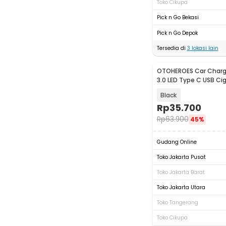
Toko Cikupa
Pick n Go Bekasi
Pick n Go Depok
Tersedia di
3
lokasi lain
OTOHEROES Car Charg
3.0 LED Type C USB Ci
22.5W - M7
Black
Rp
35.700
Rp
63.900
45%
Gudang Online
Toko Jakarta Pusat
Toko Jakarta Barat
Toko Jakarta Utara
Toko Tangerang
Toko Cikupa