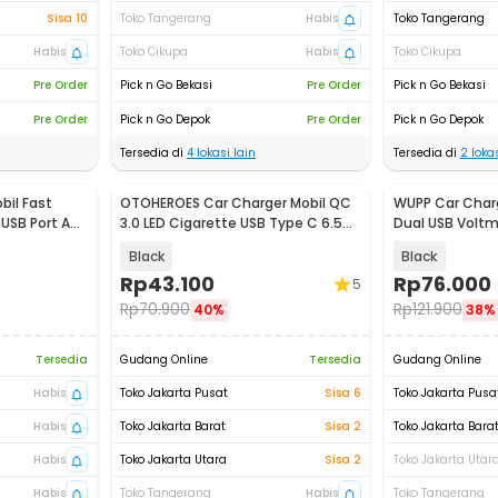
Sisa 10
Toko Tangerang
Habis
Toko Tangerang
Habis
Toko Cikupa
Habis
Toko Cikupa
Pre Order
Pick n Go Bekasi
Pre Order
Pick n Go Bekasi
Pre Order
Pick n Go Depok
Pre Order
Pick n Go Depok
Tersedia di
4
lokasi lain
Tersedia di
2
lokas
bil Fast
OTOHEROES Car Charger Mobil QC
WUPP Car Char
USB Port A
3.0 LED Cigarette USB Type C 6.5A
Dual USB Voltm
66W - M7
- W12V
Black
Black
Rp
43.100
Rp
76.000
5
Rp
70.900
Rp
121.900
40%
38%
Tersedia
Gudang Online
Tersedia
Gudang Online
Habis
Toko Jakarta Pusat
Sisa 6
Toko Jakarta Pusa
Habis
Toko Jakarta Barat
Sisa 2
Toko Jakarta Bara
Habis
Toko Jakarta Utara
Sisa 2
Toko Jakarta Utar
Habis
Toko Tangerang
Habis
Toko Tangerang