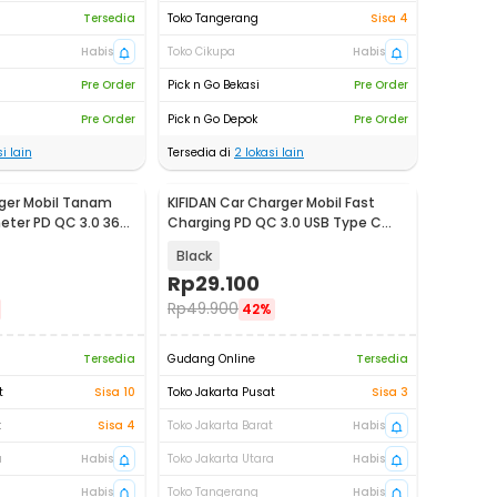
Tersedia
Toko Tangerang
Sisa 4
Habis
Toko Cikupa
Habis
Pre Order
Pick n Go Bekasi
Pre Order
Pre Order
Pick n Go Depok
Pre Order
i lain
Tersedia di
2
lokasi lain
ger Mobil Tanam
KIFIDAN Car Charger Mobil Fast
eter PD QC 3.0 36W
Charging PD QC 3.0 USB Type C
1.6A 20W - BK358
Black
Rp
29.100
Rp
49.900
42%
Tersedia
Gudang Online
Tersedia
t
Sisa 10
Toko Jakarta Pusat
Sisa 3
t
Sisa 4
Toko Jakarta Barat
Habis
a
Habis
Toko Jakarta Utara
Habis
Habis
Toko Tangerang
Habis