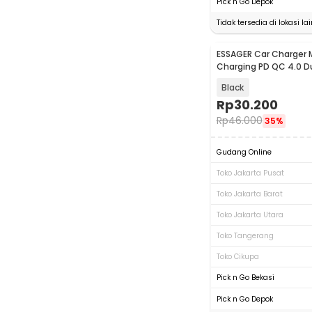
Pick n Go Depok
Tidak tersedia di lokasi lai
ESSAGER Car Charger M
Charging PD QC 4.0 D
30W - ECCPQ-SR01-P
Black
Rp
30.200
Rp
46.000
35%
Gudang Online
Toko Jakarta Pusat
Toko Jakarta Barat
Toko Jakarta Utara
Toko Tangerang
Toko Cikupa
Pick n Go Bekasi
Pick n Go Depok