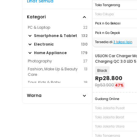
Lihat Semua
Toko Tangerang
Toko Cikupa
Kategori
Pick n Go Bekasi
PC & Laptop
22
Pick n Go Depok
Smartphone & Tablet
132
Tersedia di
3
lokasi lain
Electronic
130
Home Appliance
179
USLION Car Charger Mo
Photography
27
Charging QC 3.0 LED 5 
15A 18W - BK-359
Fashion, Make Up & Beauty
13
Black
Care
Rp
28.800
Toys, Kids & Baby
18
Rp
53.900
47%
Hobby
999
Warna
Sport & Outdoor
97
Gudang Online
Toko Jakarta Pusat
Toko Jakarta Barat
Toko Jakarta Utara
Toko Tangerang