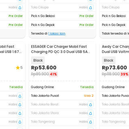
Habis
Toko Cikupa
Habis
Toko Cikupa
Pre Order
Pick n Go Bekasi
Pre Order
Pick n Go Bekasi
Pre Order
Pick n Go Depok
Pre Order
Pick n Go Depok
Tersedia di
1
lokasi lain
Tidak tersedia di l
bil Fast
ESSAGER Car Charger Mobil Fast
Awdy Car Char
al USB 1.67A
Charging PD QC 3.0 Dual USB 5A
Dual USB Voltm
54W - ES-CC11
Black
Black
Rp
53.600
Rp
73.600
5
Rp
89.900
Rp
118.900
41%
39%
Tersedia
Gudang Online
Tersedia
Gudang Online
Habis
Toko Jakarta Pusat
Sisa 2
Toko Jakarta Pusa
Habis
Toko Jakarta Barat
Habis
Toko Jakarta Bara
Habis
Toko Jakarta Utara
Habis
Toko Jakarta Utar
Habis
Toko Tangerang
Habis
Toko Tangerang