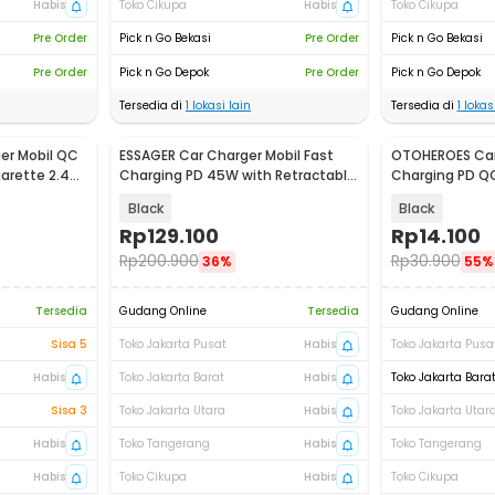
Habis
Toko Cikupa
Habis
Toko Cikupa
Pre Order
Pick n Go Bekasi
Pre Order
Pick n Go Bekasi
Pre Order
Pick n Go Depok
Pre Order
Pick n Go Depok
Tersedia di
1
lokasi lain
Tersedia di
1
lokasi
er Mobil QC
ESSAGER Car Charger Mobil Fast
OTOHEROES Car 
garette 2.4A
Charging PD 45W with Retractable
Charging PD QC
Cable - F779
24W - C9
Black
Black
Rp
129.100
Rp
14.100
Rp
200.900
Rp
30.900
36%
55%
Tersedia
Gudang Online
Tersedia
Gudang Online
Sisa 5
Toko Jakarta Pusat
Habis
Toko Jakarta Pusa
Habis
Toko Jakarta Barat
Habis
Toko Jakarta Bara
Sisa 3
Toko Jakarta Utara
Habis
Toko Jakarta Utar
Habis
Toko Tangerang
Habis
Toko Tangerang
Habis
Toko Cikupa
Habis
Toko Cikupa