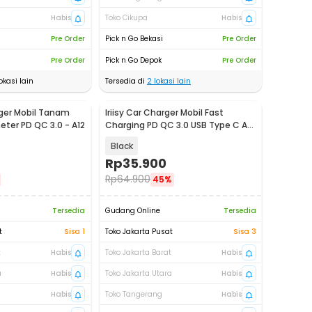
Habis
Toko Cikupa
Habis
Pre Order
Pick n Go Bekasi
Pre Order
Pre Order
Pick n Go Depok
Pre Order
okasi lain
Tersedia di
2
lokasi lain
ger Mobil Tanam
Iriisy Car Charger Mobil Fast
eter PD QC 3.0 - A12
Charging PD QC 3.0 USB Type C A
2.4A 54W - PD20W
Black
Rp
35.900
Rp
64.900
45%
Tersedia
Gudang Online
Tersedia
t
Sisa 1
Toko Jakarta Pusat
Sisa 3
t
Habis
Toko Jakarta Barat
Habis
a
Habis
Toko Jakarta Utara
Habis
Habis
Toko Tangerang
Habis