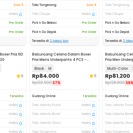
Sisa 5
Toko Tangerang
Sisa 4
Toko Tangerang
Habis
Toko Cikupa
Habis
Toko Cikupa
Pre Order
Pick n Go Bekasi
Pre Order
Pick n Go Bekasi
Pre Order
Pick n Go Depok
Pre Order
Pick n Go Depok
Tersedia di
2
lokasi lain
Tersedia di
2
lokas
oxer Pria 5D
BaiLunLang Celana Dalam Boxer
BaiLunLang Ce
020
Pria Mens Underpants 4 PCS -
Pria Men Under
0809
Black
M
Multi-Color
Rp
84.000
Rp
81.200
5
5
Rp
132.900
Rp
128.900
37%
38
Tersedia
Gudang Online
Tersedia
Gudang Online
Habis
Toko Jakarta Pusat
Habis
Toko Jakarta Pusa
Habis
Toko Jakarta Barat
Habis
Toko Jakarta Bara
Habis
Toko Jakarta Utara
Habis
Toko Jakarta Utar
Habis
Toko Tangerang
Habis
Toko Tangerang