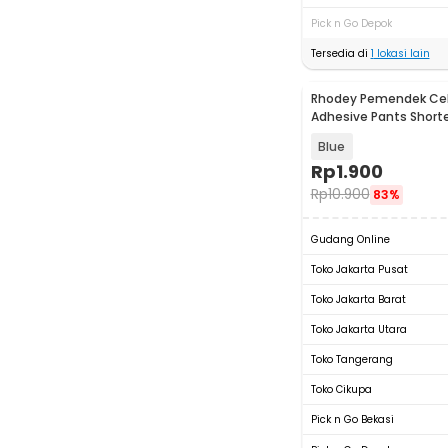
Pick n Go Depok
Tersedia di
1
lokasi lain
Rhodey Pemendek Cel
Adhesive Pants Shorte
1M - L-103
Blue
Rp
1.900
Rp
10.900
83%
Gudang Online
Toko Jakarta Pusat
Toko Jakarta Barat
Toko Jakarta Utara
Toko Tangerang
Toko Cikupa
Pick n Go Bekasi