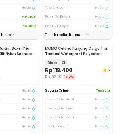
Habis
Toko Cikupa
Habis
Pre Order
Pick n Go Bekasi
Habis
Pre Order
Pick n Go Depok
Habis
okasi lain
Tidak tersedia di lokasi lain
alam Boxer Pria
MOMO Celana Panjang Cargo Pria
 Silk Nylon Spandex 3
Tactical Waterproof Polyester
Cotton - AP78
Black
XL
Rp
119.400
5
Rp
186.900
37%
Habis
Gudang Online
Tersedia
t
Habis
Toko Jakarta Pusat
Habis
t
Habis
Toko Jakarta Barat
Habis
a
Habis
Toko Jakarta Utara
Habis
Habis
Toko Tangerang
Habis