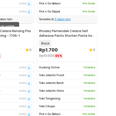
Habis
Pick n Go Bekasi
Pre Order
Habis
Pick n Go Depok
Pre Order
okasi lain
Tersedia di
3
lokasi lain
UAL HABIS
Celana Renang Pria
Rhodey Pemendek Celana Self
ng - 1706-1
Adhesive Pants Shorten Paste Iron
1M - L-103
Black
Rp
1.700
5
5
Rp
10.900
%
85%
Habis
Gudang Online
Tersedia
t
Habis
Toko Jakarta Pusat
Tersedia
t
Habis
Toko Jakarta Barat
Tersedia
a
Habis
Toko Jakarta Utara
Tersedia
Habis
Toko Tangerang
Tersedia
Habis
Toko Cikupa
Tersedia
Habis
Pick n Go Bekasi
Pre Order