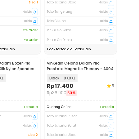
a
Sisa 1
Toko Jakarta Utara
Habis
Habis
Toko Tangerang
Habis
Habis
Toko Cikupa
Habis
Pre Order
Pick n Go Bekasi
Habis
Pre Order
Pick n Go Depok
Habis
okasi lain
Tidak tersedia di lokasi lain
alam Boxer Pria
VinKeain Celana Dalam Pria
 Silk Nylon Spandex 3
Prostate Magnetic Therapy - A004
XL
Black
XXXXL
Rp
17.400
5
Rp
36.900
53%
Tersedia
Gudang Online
Tersedia
t
Habis
Toko Jakarta Pusat
Habis
t
Habis
Toko Jakarta Barat
Habis
a
Sisa 2
Toko Jakarta Utara
Habis