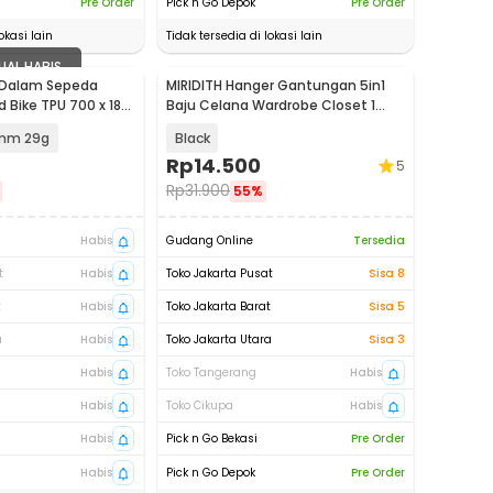
Pre Order
Pick n Go Depok
Pre Order
okasi lain
Tidak tersedia di lokasi lain
UAL HABIS
 Dalam Sepeda
MIRIDITH Hanger Gantungan 5in1
 Bike TPU 700 x 18-
Baju Celana Wardrobe Closet 1
V 65 / SV 85
PCS - SSC210
mm 29g
Black
Rp
14.500
5
Rp
31.900
55%
Habis
Gudang Online
Tersedia
t
Habis
Toko Jakarta Pusat
Sisa 8
t
Habis
Toko Jakarta Barat
Sisa 5
a
Habis
Toko Jakarta Utara
Sisa 3
Habis
Toko Tangerang
Habis
Habis
Toko Cikupa
Habis
Habis
Pick n Go Bekasi
Pre Order
Habis
Pick n Go Depok
Pre Order