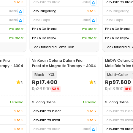
Sisa 3
Toko Jakarta Utara
Habis
Toko Jakarta Utar
Habis
Toko Tangerang
Sisa 5
Toko Tangerang
Habis
Toko Cikupa
Habis
Toko Cikupa
Pre Order
Pick n Go Bekasi
Pre Order
Pick n Go Bekasi
Pre Order
Pick n Go Depok
Pre Order
Pick n Go Depok
Tidak tersedia di lokasi lain
Tidak tersedia di l
 Pria
VinKeain Celana Dalam Pria
MiiOW Celana D
erapy - A004
Prostate Magnetic Therapy - A004
Male Briefs Ice
PCS - M3
Black
XXL
Multi-Color
Rp
17.400
Rp
97.600
5
5
Rp
36.900
Rp
118.900
53%
18%
Tersedia
Gudang Online
Tersedia
Gudang Online
Sisa 5
Toko Jakarta Pusat
Sisa 2
Toko Jakarta Pusa
Sisa 5
Toko Jakarta Barat
Sisa 2
Toko Jakarta Bara
Sisa 5
Toko Jakarta Utara
Habis
Toko Jakarta Utar