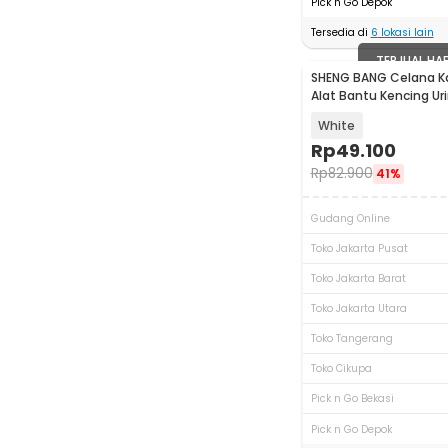
Pick n Go Depok
Tersedia di
6
lokasi lain
TERJUAL HA
SHENG BANG Celana Ka
Alat Bantu Kencing Uri
- JND-TD01
White
Rp
49.100
Rp
82.900
41%
Gudang Online
Toko Jakarta Pusat
Toko Jakarta Barat
Toko Jakarta Utara
Toko Tangerang
Toko Cikupa
Pick n Go Bekasi
Pick n Go Depok