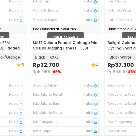
Habis
Toko Cikupa
Habis
Toko Cikupa
Habis
Pick n Go Bekasi
Habis
Pick n Go Bekasi
Habis
Pick n Go Depok
Habis
Pick n Go Depok
n
Tidak tersedia di lokasi lain
Tidak tersedia di l
BIS
TERJUAL HABIS
TERJ
a RPM
SULEE Celana Pendek Olahraga Pria
Balight Celan
 3D Padded
Casual Jogging Fitness - SE01
Cycling Short 
Sponge - CK01
ack/Orange
Black
XXXL
Black White
Rp
32.700
Rp
37.300
5
4
Rp
59.900
Rp
66.900
46%
45
Habis
Gudang Online
Habis
Gudang Online
Habis
Toko Jakarta Pusat
Habis
Toko Jakarta Pusa
Habis
Toko Jakarta Barat
Habis
Toko Jakarta Bara
Habis
Toko Jakarta Utara
Habis
Toko Jakarta Utar
Habis
Toko Tangerang
Habis
Toko Tangerang
Habis
Toko Cikupa
Habis
Toko Cikupa