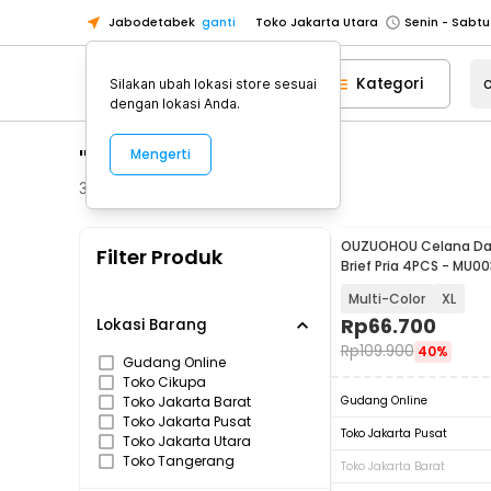
Jabodetabek
ganti
Toko Jakarta Utara
Toko Tangerang
Kategori
Silakan ubah lokasi store sesuai
Toko Cikupa
dengan lokasi Anda.
Pick n Go Jakarta Barat
Senin - J
"celana dalam"
Mengerti
Pick n Go Bekasi
Senin - Jumat (08
Pick n Go Depok
Senin - Jumat (08
38
Produk
Toko Jakarta Pusat
Senin - Sabtu
OUZUOHOU Celana Da
Filter Produk
Toko Jakarta Barat
Senin - Sabtu
Brief Pria 4PCS - MU0
Toko Jakarta Utara
Multi-Color
XL
Toko Tangerang
Rp
66.700
Lokasi Barang
Rp
109.900
40%
Toko Cikupa
Gudang Online
Toko Cikupa
Pick n Go Jakarta Barat
Senin - J
Toko Jakarta Barat
Gudang Online
Pick n Go Bekasi
Senin - Jumat (08
Toko Jakarta Pusat
Toko Jakarta Pusat
Toko Jakarta Utara
Pick n Go Depok
Senin - Jumat (08
Toko Tangerang
Toko Jakarta Barat