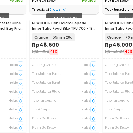
Pre Order
Pick n Go Depok
Pre Order
Pick n Go Depok
Tersedia di
3
lokasi lain
Tidak tersedia di l
BIS
TERJUAL HABIS
TERJ
teter Urine
NEWBOLER Ban Dalam Sepeda
NEWBOLER Ban
nal Bag Pria
Inner Tube Road Bike TPU 700 x 18-
Inner Tube Road
32C - SV 45 / SV 65 / SV 85
32C - SV 45 / S
Orange
55mm 28g
Orange
70 
Rp
48.500
Rp
45.000
Rp
81.900
Rp
76.900
41%
42%
Habis
Gudang Online
Habis
Gudang Online
Habis
Toko Jakarta Pusat
Habis
Toko Jakarta Pusa
Habis
Toko Jakarta Barat
Habis
Toko Jakarta Bara
Habis
Toko Jakarta Utara
Habis
Toko Jakarta Utar
Habis
Toko Tangerang
Habis
Toko Tangerang
Habis
Toko Cikupa
Habis
Toko Cikupa
Habis
Pick n Go Bekasi
Habis
Pick n Go Bekasi
Habis
Pick n Go Depok
Habis
Pick n Go Depok