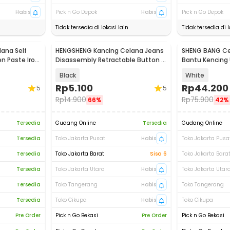
Habis
Pick n Go Depok
Habis
Pick n Go Depok
Tidak tersedia di lokasi lain
Tidak tersedia di l
ana Self
HENGSHENG Kancing Celana Jeans
SHENG BANG Cel
n Paste Iron
Disassembly Retractable Button 4
Bantu Kencing U
PCS - KA20
Lansia - JND-T
Black
White
Rp
5.100
Rp
44.200
5
5
Rp
14.900
Rp
75.900
66%
42%
Tersedia
Gudang Online
Tersedia
Gudang Online
Tersedia
Toko Jakarta Pusat
Habis
Toko Jakarta Pusa
Tersedia
Toko Jakarta Barat
Sisa 6
Toko Jakarta Bara
Tersedia
Toko Jakarta Utara
Habis
Toko Jakarta Utar
Tersedia
Toko Tangerang
Habis
Toko Tangerang
Tersedia
Toko Cikupa
Habis
Toko Cikupa
Pre Order
Pick n Go Bekasi
Pre Order
Pick n Go Bekasi