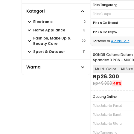
Toko Tangerang
Kategori
Toko Cikupa
Electronic
2
Pick n Go Bekasi
Home Appliance
3
Pick n Go Depok
Fashion, Make Up &
22
Tersedia di
4
lokasi lain
Beauty Care
Sport & Outdoor
11
SONDR Celana Dalam B
Spandex 3 PCS - MU0
Warna
Multi-Color
All Size
Rp
26.300
Rp
49.900
48%
Gudang Online
Toko Jakarta Pusat
Toko Jakarta Barat
Toko Jakarta Utara
Toko Tangerang