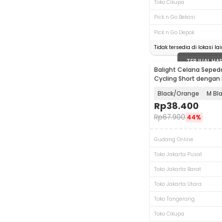
Toko Cikupa
Pick n Go Bekasi
Pick n Go Depok
Tidak tersedia di lokasi lai
TERJUAL HA
Balight Celana Seped
Cycling Short dengan
Sponge - CK01
Black/Orange
M Bl
Rp
38.400
Rp
67.900
44%
Gudang Online
Toko Jakarta Pusat
Toko Jakarta Barat
Toko Jakarta Utara
Toko Tangerang
Toko Cikupa