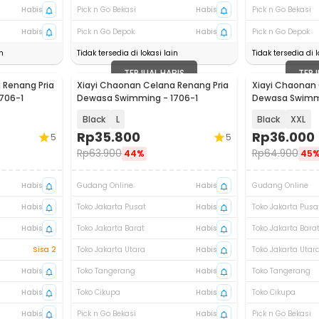
Habis
Pick n Go Bekasi
Habis
Pick n Go Bekasi
Habis
Pick n Go Depok
Habis
Pick n Go Depok
n
Tidak tersedia di lokasi lain
Tidak tersedia di l
TERJUAL HABIS
TERJ
 Renang Pria
Xiayi Chaonan Celana Renang Pria
Xiayi Chaonan 
706-1
Dewasa Swimming - 1706-1
Dewasa Swimmi
Black
L
Black
XXL
Rp
35.800
Rp
36.000
5
5
Rp
63.900
Rp
64.900
44%
45
Habis
Gudang Online
Habis
Gudang Online
Habis
Toko Jakarta Pusat
Habis
Toko Jakarta Pusa
Habis
Toko Jakarta Barat
Habis
Toko Jakarta Bara
Sisa 2
Toko Jakarta Utara
Habis
Toko Jakarta Utar
Habis
Toko Tangerang
Habis
Toko Tangerang
Habis
Toko Cikupa
Habis
Toko Cikupa
Habis
Pick n Go Bekasi
Habis
Pick n Go Bekasi