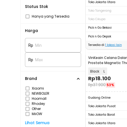
Toko Jakarta Utara
Status Stok
Toko Tangerang
Hanya yang Tersedia
Toko Cikupa
Pick n Go Bekasi
Harga
Pick n Go Depok
Tersedia di
1
lokasi lain
Rp
Min
VinKeain Celana Dalam
Rp
Max
Prostate Magnetic Th
Black
L
Rp
18.100
Brand
Rp
37.900
53%
Xiaomi
NEWBOLER
Gudang Online
Hoomall
Rhodey
Toko Jakarta Pusat
Other
MiiOW
Toko Jakarta Barat
Lihat Semua
Toko Jakarta Utara