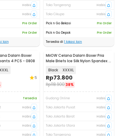
Habis
Toko Tangerang
Habis
Habis
Toko Cikupa
Habis
Pre Order
Pick n Go Bekasi
Pre Order
Pre Order
Pick n Go Depok
Pre Order
i lain
Tersedia di
1
lokasi lain
lana Dalam Boxer
MiiOW Celana Dalam Boxer Pria
Akan Datang
pants 4 PCS - 0808
Male Briefs Ice Silk Nylon Spandex 3
PCS - M3
XXXL
Black
XXXXL
Rp
73.800
5
Rp
118.900
%
38%
Tersedia
Gudang Online
Habis
t
Habis
Toko Jakarta Pusat
Habis
t
Habis
Toko Jakarta Barat
Habis
a
Habis
Toko Jakarta Utara
Habis
Habis
Toko Tangerang
Habis