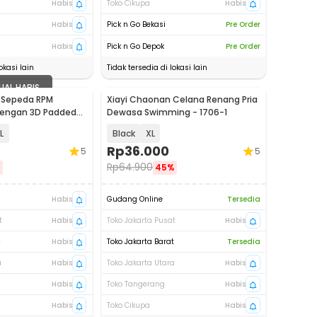
Habis
Toko Cikupa
Habis
Habis
Pick n Go Bekasi
Pre Order
Habis
Pick n Go Depok
Pre Order
okasi lain
Tidak tersedia di lokasi lain
UAL HABIS
a Sepeda RPM
Xiayi Chaonan Celana Renang Pria
dengan 3D Padded
Dewasa Swimming - 1706-1
L
Black
XL
Rp
36.000
5
5
Rp
64.900
%
45%
Habis
Gudang Online
Tersedia
t
Habis
Toko Jakarta Pusat
Habis
t
Habis
Toko Jakarta Barat
Tersedia
a
Habis
Toko Jakarta Utara
Habis
Habis
Toko Tangerang
Habis
Habis
Toko Cikupa
Habis