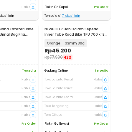
Habis
Pick n Go Depok
Pre Order
okasi lain
Tersedia di
7
lokasi lain
ana Kateter Urine
NEWBOLER Ban Dalam Sepeda
rinal Bag Pria
Inner Tube Road Bike TPU 700 x 18-
D03
32C - SV 45 / SV 65 / SV 85
Orange
93mm 30g
Rp
45.200
Rp
77.900
42%
Tersedia
Gudang Online
Tersedia
t
Habis
Toko Jakarta Pusat
Habis
t
Habis
Toko Jakarta Barat
Habis
a
Habis
Toko Jakarta Utara
Habis
Habis
Toko Tangerang
Habis
Habis
Toko Cikupa
Habis
Pre Order
Pick n Go Bekasi
Pre Order