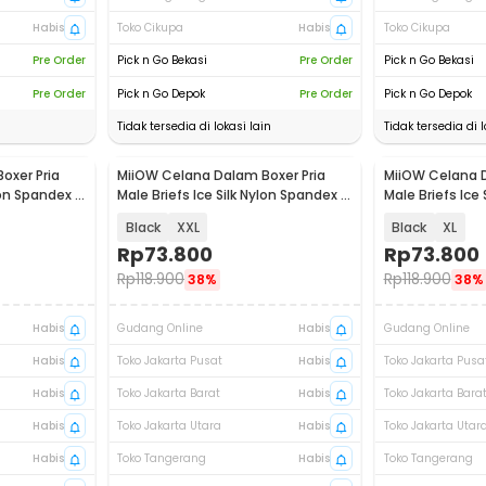
Habis
Toko Cikupa
Habis
Toko Cikupa
Pre Order
Pick n Go Bekasi
Pre Order
Pick n Go Bekasi
Pre Order
Pick n Go Depok
Pre Order
Pick n Go Depok
Tidak tersedia di lokasi lain
Tidak tersedia di l
oxer Pria
MiiOW Celana Dalam Boxer Pria
MiiOW Celana D
Akan Datang
Akan Datang
lon Spandex 3
Male Briefs Ice Silk Nylon Spandex 3
Male Briefs Ice
PCS - M3
PCS - M3
Black
XXL
Black
XL
Rp
73.800
Rp
73.800
Rp
118.900
Rp
118.900
38%
38%
Habis
Gudang Online
Habis
Gudang Online
Habis
Toko Jakarta Pusat
Habis
Toko Jakarta Pusa
Habis
Toko Jakarta Barat
Habis
Toko Jakarta Bara
Habis
Toko Jakarta Utara
Habis
Toko Jakarta Utar
Habis
Toko Tangerang
Habis
Toko Tangerang