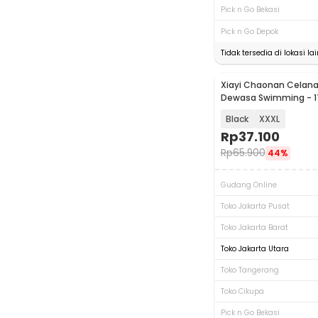
Pick n Go Bekasi
Pick n Go Depok
Tidak tersedia di lokasi lai
Xiayi Chaonan Celana
Dewasa Swimming - 1
Black
XXXL
Rp
37.100
Rp
65.900
44%
Gudang Online
Toko Jakarta Pusat
Toko Jakarta Barat
Toko Jakarta Utara
Toko Tangerang
Toko Cikupa
Pick n Go Bekasi